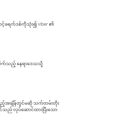
့်ခရက်ဒစ်ကိုသုံး၍ Viber ၏
လိုက်သည့် နေရာဒေသသို့
 မည်သည့်အချိန်တွင်မဆို သက်တမ်းတိုး
 သင်သည် လုပ်ဆောင်ထားပြီးသော