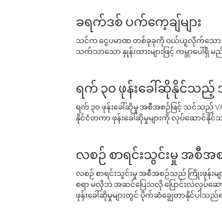
ခရက်ဒစ် ပက်ကေ့ချ်များ
သင်က ငွေပမာဏ တစ်ခုခုကို ဝယ်ယူလိုက်သောအခ
သက်သာသော နှုန်းထားများဖြင့် ကမ္ဘာပေါ်ရှိ မည်သ
ရက် ၃၀ ဖုန်းခေါ်ဆိုနိုင်သည့
ရက် ၃၀ ဖုန်းခေါ်ဆိုမှု အစီအစဉ်ဖြင့် သင်သည
နိုင်ငံတကာ ဖုန်းခေါ်ဆိုမှုများကို လုပ်ဆောင်နိုင
လစဉ် စာရင်းသွင်းမှု အစီအစ
လစဉ် စာရင်းသွင်းမှု အစီအစဉ်သည် ကြိုးဖုန်းများနှင
စရာ မလိုဘဲ အဆင်ပြေသလို ပြောင်းလဲလုပ်ဆောင
ဖုန်းခေါ်ဆိုမှုများတွင် ပိုက်ဆံချွေတာနိုင်ပါသည်။