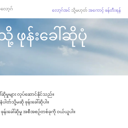
လော့ဂ်
လော့ဂ်အင်
သို့မဟုတ်
အကောင့် ဖန်တီးရန်
ု့ ဖုန်းခေါ်ဆိုပုံ
်ဆိုမှုများ လုပ်ဆောင်နိုင်သည်။
ံပါတ်သို့မဆို ဖုန်းခေါ်ဆိုပါ။
 ဖုန်းခေါ်ဆိုမှု အစီအစဉ်တစ်ခုကို ဝယ်ယူပါ။