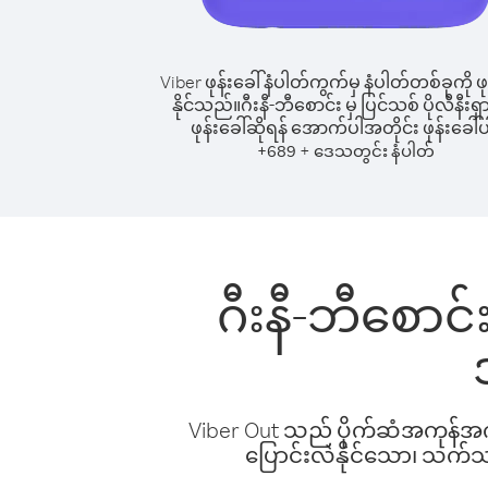
Viber ဖုန်းခေါ်နံပါတ်ကွက်မှ နံပါတ်တစ်ခုကို ဖု
နိုင်သည်။
ဂီးနီ-ဘီစောင်း မှ ပြင်သစ် ပိုလီနီးရှား
ဖုန်းခေါ်ဆိုရန် အောက်ပါအတိုင်း ဖုန်းခေါ်ပ
+
+
689
ဒေသတွင်း နံပါတ်
ဂီးနီ-ဘီစောင်း 
Viber Out သည် ပိုက်ဆံအကုန်အကျ 
ပြောင်းလဲနိုင်သော၊ သက်သာသ