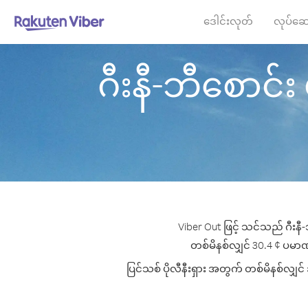
ဒေါင်းလုတ်
လုပ်ဆေ
ဂီးနီ-ဘီစောင်း မှ
Viber Out ဖြင့် သင်သည် ဂီးနီ-
တစ်မိနစ်လျှင် 30.4 ¢ ပမာဏမှစ
ပြင်သစ် ပိုလီနီးရှား အတွက် တစ်မိနစ်လျှင်