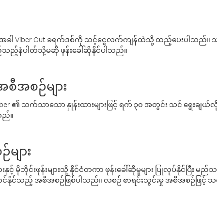
ါ Viber Out ခရက်ဒစ်ကို သင့်ငွေလက်ကျန်ထဲသို့ ထည့်ပေးပါသည်။ သင
ည့်နံပါတ်သို့မဆို ဖုန်းခေါ်ဆိုနိုင်ပါသည်။
် အစီအစဉ်များ
် Viber ၏ သက်သာသော နှုန်းထားများဖြင့် ရက် ၃၀ အတွင်း သင် ရွေးချယ်
်သည်။
ဉ်များ
့် မိုဘိုင်းဖုန်းများသို့ နိုင်ငံတကာ ဖုန်းခေါ်ဆိုမှုများ ပြုလုပ်နိုင်ပြီး
်နိုင်သည့် အစီအစဉ်ဖြစ်ပါသည်။ လစဉ် စာရင်းသွင်းမှု အစီအစဉ်ဖြင့်