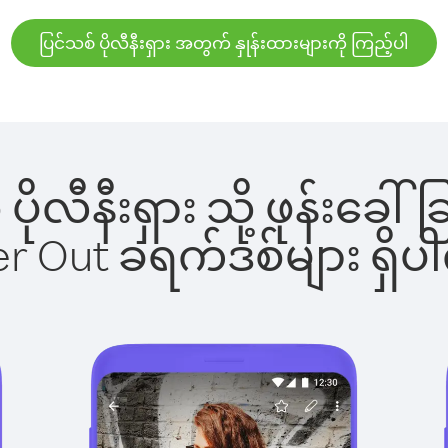
ပြင်သစ် ပိုလီနီးရှား အတွက် နှုန်းထားများကို ကြည့်ပါ
် ပိုလီနီးရှား သို့ ဖုန်း
ber Out ခရက်ဒစ်များ ရှ