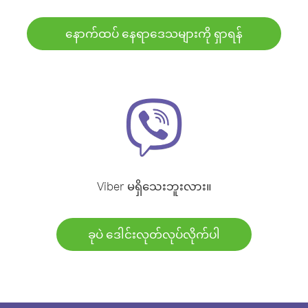
နောက်ထပ် နေရာဒေသများကို ရှာရန်
Viber မရှိသေးဘူးလား။
ခုပဲ ဒေါင်းလုတ်လုပ်လိုက်ပါ