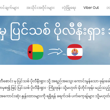
ာင်ချက်များ
အသိုင်းအဝိုင်းများ
လုံခြုံရေး
Viber Out
ဘ
 ပြင်သစ် ပိုလီနီးရှား သိ
ဘီစောင်း မှ ပြင်သစ် ပိုလီနီးရှား သို့ အရည်အသွေး ကောင်းမွန်သော ဖုန်းခေါ
၍ ဖြင့် ပြင်သစ် ပိုလီနီးရှား - ကြိုးဖုန်း သို့မဟုတ် မိုဘိုင်းဖုန်း မည်သည့်န
 အကောင်းဆုံး နှုန်းထားများကို ရရှိရန် ခရက်ဒစ် ပက်ကေ့ချ်များ သို့မဟုတ်