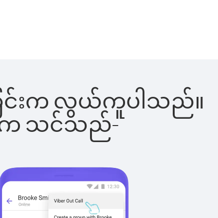
ခေါ်ခြင်းက လွယ်ကူပါသည်။
ိပါက သင်သည်-