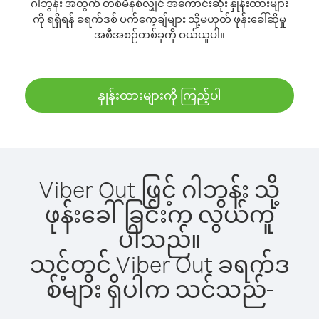
ဂါဘွန်း အတွက် တစ်မိနစ်လျှင် အကောင်းဆုံး နှုန်းထားများ
ကို ရရှိရန် ခရက်ဒစ် ပက်ကေ့ချ်များ သို့မဟုတ် ဖုန်းခေါ်ဆိုမှု
အစီအစဉ်တစ်ခုကို ဝယ်ယူပါ။
နှုန်းထားများကို ကြည့်ပါ
Viber Out ဖြင့် ဂါဘွန်း သို့
ဖုန်းခေါ်ခြင်းက လွယ်ကူ
ပါသည်။
သင့်တွင် Viber Out ခရက်ဒ
စ်များ ရှိပါက သင်သည်-