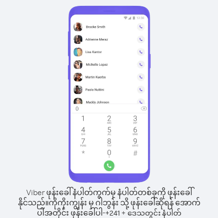
Viber ဖုန်းခေါ်နံပါတ်ကွက်မှ နံပါတ်တစ်ခုကို ဖုန်းခေါ်
နိုင်သည်။
ကိုကိုးကျွန်း မှ ဂါဘွန်း သို့ ဖုန်းခေါ်ဆိုရန် အောက်
ပါအတိုင်း ဖုန်းခေါ်ပါ-
+
+
241
ဒေသတွင်း နံပါတ်