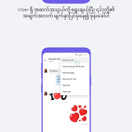
Viber ရှိ အဆက်အသွယ်ကို ရွေးချယ်ပြီး ၎င်းတို့၏
အချက်အလက် မျက်နှာပြင်မှနေ၍ ဖုန်းခေါ်ပါ