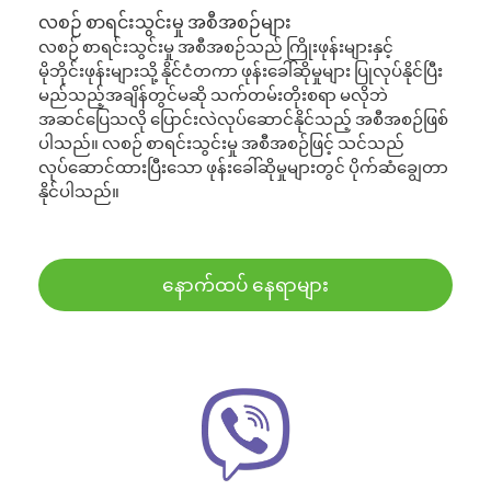
လစဉ် စာရင်းသွင်းမှု အစီအစဉ်များ
လစဉ် စာရင်းသွင်းမှု အစီအစဉ်သည် ကြိုးဖုန်းများနှင့်
မိုဘိုင်းဖုန်းများသို့ နိုင်ငံတကာ ဖုန်းခေါ်ဆိုမှုများ ပြုလုပ်နိုင်ပြီး
မည်သည့်အချိန်တွင်မဆို သက်တမ်းတိုးစရာ မလိုဘဲ
အဆင်ပြေသလို ပြောင်းလဲလုပ်ဆောင်နိုင်သည့် အစီအစဉ်ဖြစ်
ပါသည်။ လစဉ် စာရင်းသွင်းမှု အစီအစဉ်ဖြင့် သင်သည်
လုပ်ဆောင်ထားပြီးသော ဖုန်းခေါ်ဆိုမှုများတွင် ပိုက်ဆံချွေတာ
နိုင်ပါသည်။
နောက်ထပ် နေရာများ