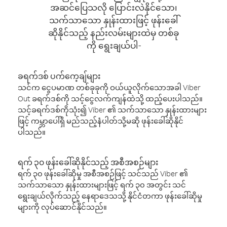
အဆင်ပြေသလို ပြောင်းလဲနိုင်သော၊
သက်သာသော နှုန်းထားဖြင့် ဖုန်းခေါ်
ဆိုနိုင်သည့် နည်းလမ်းများထဲမှ တစ်ခု
ကို ရွေးချယ်ပါ-
ခရက်ဒစ် ပက်ကေ့ချ်များ
သင်က ငွေပမာဏ တစ်ခုခုကို ဝယ်ယူလိုက်သောအခါ Viber
Out ခရက်ဒစ်ကို သင့်ငွေလက်ကျန်ထဲသို့ ထည့်ပေးပါသည်။
သင့်ခရက်ဒစ်ကိုသုံး၍ Viber ၏ သက်သာသော နှုန်းထားများ
ဖြင့် ကမ္ဘာပေါ်ရှိ မည်သည့်နံပါတ်သို့မဆို ဖုန်းခေါ်ဆိုနိုင်
ပါသည်။
ရက် ၃၀ ဖုန်းခေါ်ဆိုနိုင်သည့် အစီအစဉ်များ
ရက် ၃၀ ဖုန်းခေါ်ဆိုမှု အစီအစဉ်ဖြင့် သင်သည် Viber ၏
သက်သာသော နှုန်းထားများဖြင့် ရက် ၃၀ အတွင်း သင်
ရွေးချယ်လိုက်သည့် နေရာဒေသသို့ နိုင်ငံတကာ ဖုန်းခေါ်ဆိုမှု
များကို လုပ်ဆောင်နိုင်သည်။