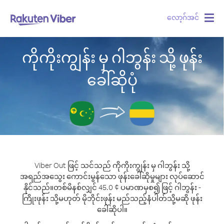
လော့ဂ်အင်
Togg
navig
ကိုကိုးကျွန်း မှ ဂါဘွန်း သို့ ဖုန်း
ခေါ်ဆိုပုံ
Viber Out ဖြင့် သင်သည် ကိုကိုးကျွန်း မှ ဂါဘွန်း သို့
အရည်အသွေး ကောင်းမွန်သော ဖုန်းခေါ်ဆိုမှုများ လုပ်ဆောင်
နိုင်သည်။
တစ်မိနစ်လျှင် 45.0 ¢ ပမာဏမှစ၍ ဖြင့် ဂါဘွန်း -
ကြိုးဖုန်း သို့မဟုတ် မိုဘိုင်းဖုန်း မည်သည့်နံပါတ်သို့မဆို ဖုန်း
ခေါ်ဆိုပါ။