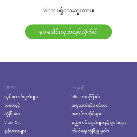
Viber မရှိသေးဘူးလား။
ခုပဲ ဒေါင်းလုတ်လုပ်လိုက်ပါ
VIBER
ကုမ္ပဏီ
လုပ်ဆောင်ချက်များ
Viber အကြောင်း
ဘလော့ဂ်
အမှတ်တံဆိပ် စင်တာ
လုံခြုံရေး
အလုပ်အကိုင်များ
Viber Out
စည်းကမ်းချက်များနှင့် မူဝါဒများ
နှုန်းထားများ
ကိုယ်ရေးလုံခြုံမှု မူဝါဒ