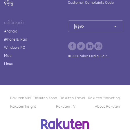
ပံ့ပိုးမှု
Customer Complaints Code
ဒေါင်းလုတ်
မြန်မာ
Android
iPhone & iPad
Windows PC
Mac
©
2026
Viber Media S.à r.l.
Linux
Rakuten Viki
Rakuten Kobo
Rakuten Travel
Rakuten Marketing
Rakuten Insight
Rakuten TV
About Rakuten