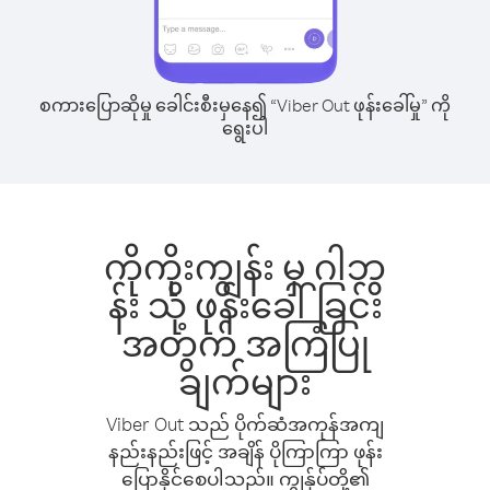
စကားပြောဆိုမှု ခေါင်းစီးမှနေ၍ “Viber Out ဖုန်းခေါ်မှု” ကို
ရွေးပါ
ကိုကိုးကျွန်း မှ ဂါဘွ
န်း သို့ ဖုန်းခေါ်ခြင်း
အတွက် အကြံပြု
ချက်များ
Viber Out သည် ပိုက်ဆံအကုန်အကျ
နည်းနည်းဖြင့် အချိန် ပိုကြာကြာ ဖုန်း
ပြောနိုင်စေပါသည်။ ကျွန်ုပ်တို့၏