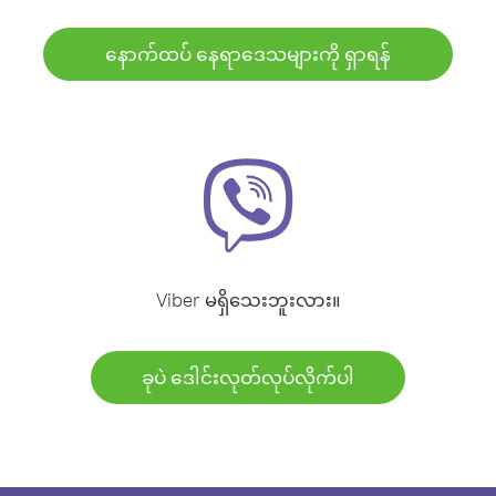
နောက်ထပ် နေရာဒေသများကို ရှာရန်
Viber မရှိသေးဘူးလား။
ခုပဲ ဒေါင်းလုတ်လုပ်လိုက်ပါ