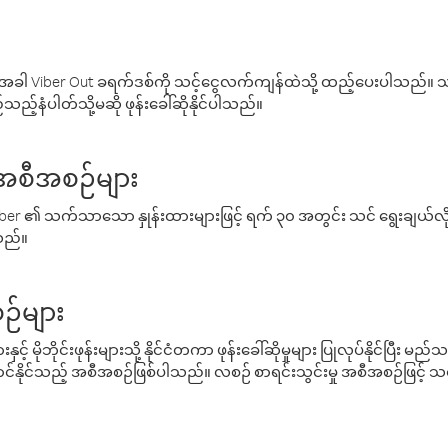
ါ Viber Out ခရက်ဒစ်ကို သင့်ငွေလက်ကျန်ထဲသို့ ထည့်ပေးပါသည်။ သင
ည့်နံပါတ်သို့မဆို ဖုန်းခေါ်ဆိုနိုင်ပါသည်။
် အစီအစဉ်များ
် Viber ၏ သက်သာသော နှုန်းထားများဖြင့် ရက် ၃၀ အတွင်း သင် ရွေးချယ်
်သည်။
ဉ်များ
့် မိုဘိုင်းဖုန်းများသို့ နိုင်ငံတကာ ဖုန်းခေါ်ဆိုမှုများ ပြုလုပ်နိုင်ပြီး
်နိုင်သည့် အစီအစဉ်ဖြစ်ပါသည်။ လစဉ် စာရင်းသွင်းမှု အစီအစဉ်ဖြင့်