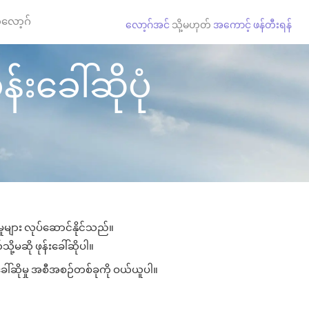
လော့ဂ်
လော့ဂ်အင်
သို့မဟုတ်
အကောင့် ဖန်တီးရန်
်းခေါ်ဆိုပုံ
ှုများ လုပ်ဆောင်နိုင်သည်။
ို့မဆို ဖုန်းခေါ်ဆိုပါ။
ခေါ်ဆိုမှု အစီအစဉ်တစ်ခုကို ဝယ်ယူပါ။