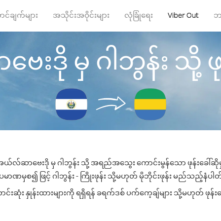
ာင်ချက်များ
အသိုင်းအဝိုင်းများ
လုံခြုံရေး
Viber Out
ဘ
ို မှ ဂါဘွန်း သို့ ဖုန
ယ်လ်ဆာဗေးဒို မှ ဂါဘွန်း သို့ အရည်အသွေး ကောင်းမွန်သော ဖုန်းခေါ်ဆိုမ
မာဏမှစ၍ ဖြင့် ဂါဘွန်း - ကြိုးဖုန်း သို့မဟုတ် မိုဘိုင်းဖုန်း မည်သည့်နံပါတ်သ
းဆုံး နှုန်းထားများကို ရရှိရန် ခရက်ဒစ် ပက်ကေ့ချ်များ သို့မဟုတ် ဖုန်း