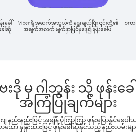
န်းခေါ်
Viber ရှိ အဆက်အသွယ်ကို ရွေးချယ်ပြီး ၎င်းတို့၏
စကားပ
ေါ်ဆို
အချက်အလက် မျက်နှာပြင်မှနေ၍ ဖုန်းခေါ်ပါ
ု မှ ဂါဘွန်း သို့ ဖုန်းခ
အကြံပြုချက်များ
နည်းနည်းဖြင့် အချိန် ပိုကြာကြာ ဖုန်းပြောနိုင်စေပ
ော နှုန်းထားဖြင့် ဖုန်းခေါ်ဆိုနိုင်သည့် နည်းလမ်းမျာ