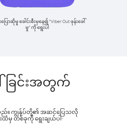
ြောဆိုမှု ခေါင်းစီးမှနေ၍ “Viber Out ဖုန်းခေါ်
မှု” ကို ရွေးပါ
ေါ်ခြင်းအတွက်
ါသည်။ ကျွန်ုပ်တို့၏ အဆင်ပြေသလို
းထဲမှ တစ်ခုကို ရွေးချယ်ပါ-