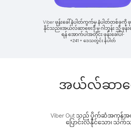
Viber ဖုန်းခေါ်နံပါတ်ကွက်မှ နံပါတ်တစ်ခုကို ဖု
နိုင်သည်။
အယ်လ်ဆာဗေးဒို မှ ဂါဘွန်း သို့ ဖုန်းခ
ရန် အောက်ပါအတိုင်း ဖုန်းခေါ်ပါ-
+
+
241
ဒေသတွင်း နံပါတ်
အယ်လ်ဆာဗေးဒိ
Viber Out သည် ပိုက်ဆံအကုန်အကျ 
ပြောင်းလဲနိုင်သော၊ သက်သာသ