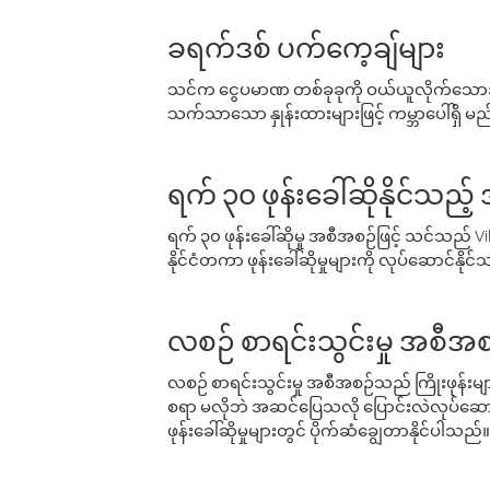
ခရက်ဒစ် ပက်ကေ့ချ်များ
သင်က ငွေပမာဏ တစ်ခုခုကို ဝယ်ယူလိုက်သောအခ
သက်သာသော နှုန်းထားများဖြင့် ကမ္ဘာပေါ်ရှိ မည်သ
ရက် ၃၀ ဖုန်းခေါ်ဆိုနိုင်သည့
ရက် ၃၀ ဖုန်းခေါ်ဆိုမှု အစီအစဉ်ဖြင့် သင်သည
နိုင်ငံတကာ ဖုန်းခေါ်ဆိုမှုများကို လုပ်ဆောင်နိုင
လစဉ် စာရင်းသွင်းမှု အစီအစ
လစဉ် စာရင်းသွင်းမှု အစီအစဉ်သည် ကြိုးဖုန်းများနှင
စရာ မလိုဘဲ အဆင်ပြေသလို ပြောင်းလဲလုပ်ဆောင
ဖုန်းခေါ်ဆိုမှုများတွင် ပိုက်ဆံချွေတာနိုင်ပါသည်။