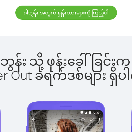
ဂါဘွန်း အတွက် နှုန်းထားများကို ကြည့်ပါ
ဂါဘွန်း သို့ ဖုန်းခေါ်ခြ
ber Out ခရက်ဒစ်များ ရှ