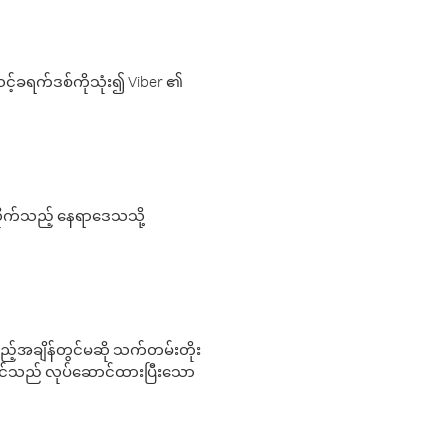
့်ခရက်ဒစ်ကိုသုံး၍ Viber ၏
လိုက်သည့် နေရာဒေသသို့
 မည်သည့်အချိန်တွင်မဆို သက်တမ်းတိုး
 သင်သည် လုပ်ဆောင်ထားပြီးသော