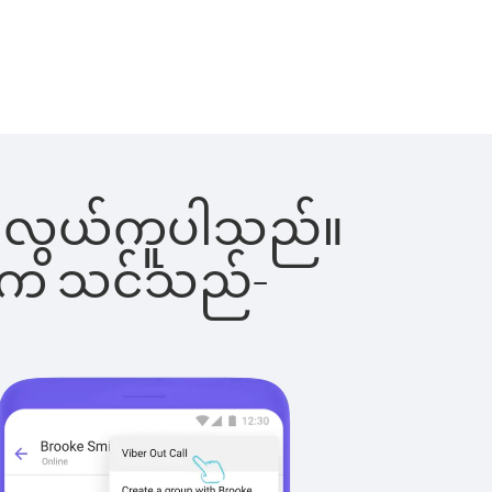
င်းက လွယ်ကူပါသည်။
ိပါက သင်သည်-