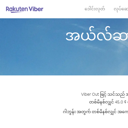
ဒေါင်းလုတ်
လုပ်ဆေ
အယ်လ်ဆာဗေးဒ
Viber Out ဖြင့် သင်သည် အ
တစ်မိနစ်လျှင် 45.0 ¢ ပ
ဂါဘွန်း အတွက် တစ်မိနစ်လျှင် အကောင်