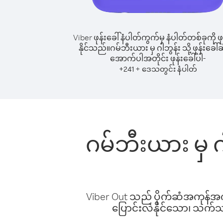
Viber ဖုန်းခေါ်နံပါတ်ကွက်မှ နံပါတ်တစ်ခုကို ဖု
နိုင်သည်။
ဂမ်ဘီးယား မှ ဂါဘွန်း သို့ ဖုန်းခေါ်ဆ
အောက်ပါအတိုင်း ဖုန်းခေါ်ပါ-
+
+
241
ဒေသတွင်း နံပါတ်
ဂမ်ဘီးယား မှ ဂ
Viber Out သည် ပိုက်ဆံအကုန်အကျ 
ပြောင်းလဲနိုင်သော၊ သက်သာသ