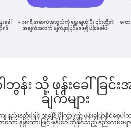
န်းခေါ်
Viber ရှိ အဆက်အသွယ်ကို ရွေးချယ်ပြီး ၎င်းတို့၏
စကားပ
ိုရန်
အချက်အလက် မျက်နှာပြင်မှနေ၍ ဖုန်းခေါ်ပါ
ါဘွန်း သို့ ဖုန်းခေါ်ခြင
ချက်များ
နည်းနည်းဖြင့် အချိန် ပိုကြာကြာ ဖုန်းပြောနိုင်စေပ
ော နှုန်းထားဖြင့် ဖုန်းခေါ်ဆိုနိုင်သည့် နည်းလမ်းမျာ