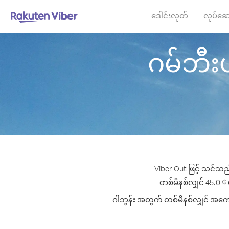
ဒေါင်းလုတ်
လုပ်ဆေ
ဂမ်ဘီးယာ
Viber Out ဖြင့် သင်သည
တစ်မိနစ်လျှင် 45.0 ¢ ပ
ဂါဘွန်း အတွက် တစ်မိနစ်လျှင် အကောင်