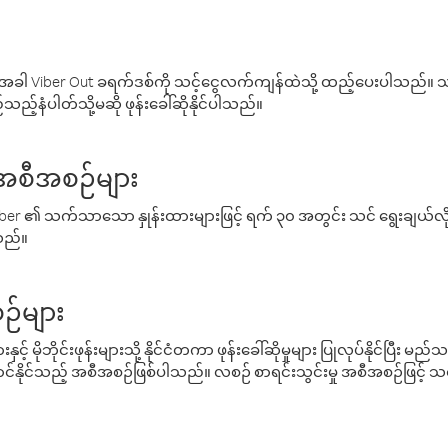
ါ Viber Out ခရက်ဒစ်ကို သင့်ငွေလက်ကျန်ထဲသို့ ထည့်ပေးပါသည်။ သင
ည့်နံပါတ်သို့မဆို ဖုန်းခေါ်ဆိုနိုင်ပါသည်။
် အစီအစဉ်များ
် Viber ၏ သက်သာသော နှုန်းထားများဖြင့် ရက် ၃၀ အတွင်း သင် ရွေးချယ်
်သည်။
ဉ်များ
့် မိုဘိုင်းဖုန်းများသို့ နိုင်ငံတကာ ဖုန်းခေါ်ဆိုမှုများ ပြုလုပ်နိုင်ပြီး
်နိုင်သည့် အစီအစဉ်ဖြစ်ပါသည်။ လစဉ် စာရင်းသွင်းမှု အစီအစဉ်ဖြင့်