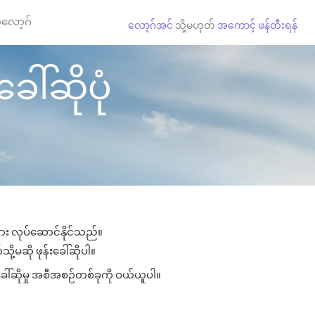
လော့ဂ်
လော့ဂ်အင်
သို့မဟုတ်
အကောင့် ဖန်တီးရန်
ေါ်ဆိုပုံ
ျား လုပ်ဆောင်နိုင်သည်။
ို့မဆို ဖုန်းခေါ်ဆိုပါ။
ခေါ်ဆိုမှု အစီအစဉ်တစ်ခုကို ဝယ်ယူပါ။