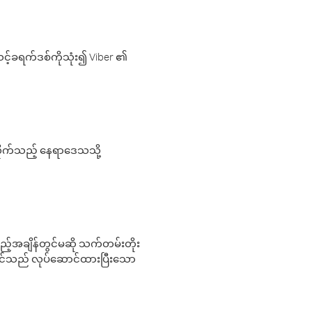
့်ခရက်ဒစ်ကိုသုံး၍ Viber ၏
လိုက်သည့် နေရာဒေသသို့
 မည်သည့်အချိန်တွင်မဆို သက်တမ်းတိုး
 သင်သည် လုပ်ဆောင်ထားပြီးသော