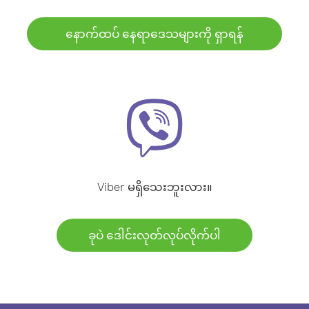
နောက်ထပ် နေရာဒေသများကို ရှာရန်
Viber မရှိသေးဘူးလား။
ခုပဲ ဒေါင်းလုတ်လုပ်လိုက်ပါ