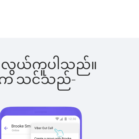
င်းက လွယ်ကူပါသည်။
ိပါက သင်သည်-