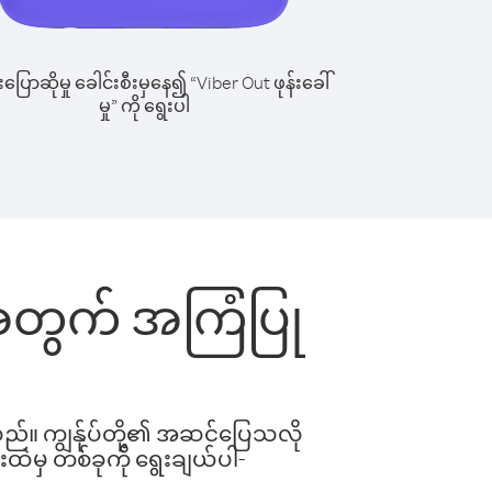
ြောဆိုမှု ခေါင်းစီးမှနေ၍ “Viber Out ဖုန်းခေါ်
မှု” ကို ရွေးပါ
်းအတွက် အကြံပြု
ါသည်။ ကျွန်ုပ်တို့၏ အဆင်ပြေသလို
းထဲမှ တစ်ခုကို ရွေးချယ်ပါ-