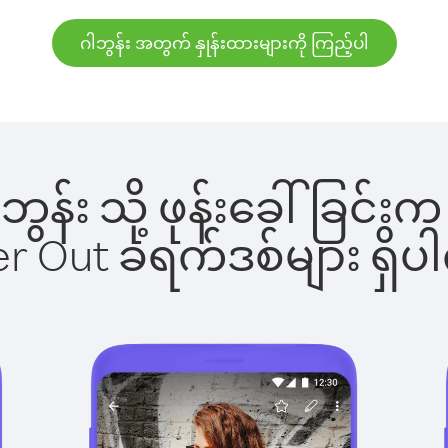
ဂါဘွန်း အတွက် နှုန်းထားများကို ကြည့်ပါ
ဂါဘွန်း သို့ ဖုန်းခေါ်ခြ
ber Out ခရက်ဒစ်များ ရှ