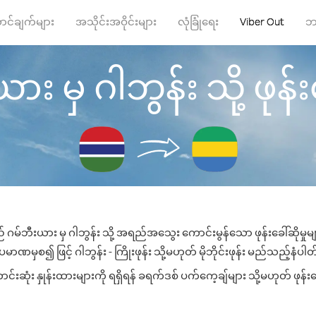
ာင်ချက်များ
အသိုင်းအဝိုင်းများ
လုံခြုံရေး
Viber Out
ဘ
း မှ ဂါဘွန်း သို့ ဖုန်းခ
် ဂမ်ဘီးယား မှ ဂါဘွန်း သို့ အရည်အသွေး ကောင်းမွန်သော ဖုန်းခေါ်ဆိုမှုမ
မာဏမှစ၍ ဖြင့် ဂါဘွန်း - ကြိုးဖုန်း သို့မဟုတ် မိုဘိုင်းဖုန်း မည်သည့်နံပါတ်သ
းဆုံး နှုန်းထားများကို ရရှိရန် ခရက်ဒစ် ပက်ကေ့ချ်များ သို့မဟုတ် ဖုန်း