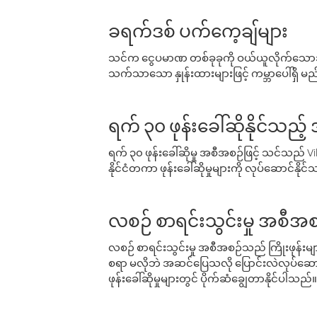
ခရက်ဒစ် ပက်ကေ့ချ်များ
သင်က ငွေပမာဏ တစ်ခုခုကို ဝယ်ယူလိုက်သောအခ
သက်သာသော နှုန်းထားများဖြင့် ကမ္ဘာပေါ်ရှိ မည်သ
ရက် ၃၀ ဖုန်းခေါ်ဆိုနိုင်သည့
ရက် ၃၀ ဖုန်းခေါ်ဆိုမှု အစီအစဉ်ဖြင့် သင်သည
နိုင်ငံတကာ ဖုန်းခေါ်ဆိုမှုများကို လုပ်ဆောင်နိုင
လစဉ် စာရင်းသွင်းမှု အစီအစ
လစဉ် စာရင်းသွင်းမှု အစီအစဉ်သည် ကြိုးဖုန်းများနှင
စရာ မလိုဘဲ အဆင်ပြေသလို ပြောင်းလဲလုပ်ဆောင
ဖုန်းခေါ်ဆိုမှုများတွင် ပိုက်ဆံချွေတာနိုင်ပါသည်။