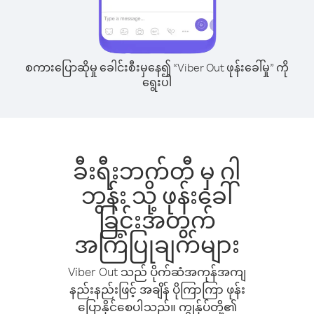
စကားပြောဆိုမှု ခေါင်းစီးမှနေ၍ “Viber Out ဖုန်းခေါ်မှု” ကို
ရွေးပါ
ခီးရီးဘက်တီ မှ ဂါ
ဘွန်း သို့ ဖုန်းခေါ်
ခြင်းအတွက်
အကြံပြုချက်များ
Viber Out သည် ပိုက်ဆံအကုန်အကျ
နည်းနည်းဖြင့် အချိန် ပိုကြာကြာ ဖုန်း
ပြောနိုင်စေပါသည်။ ကျွန်ုပ်တို့၏