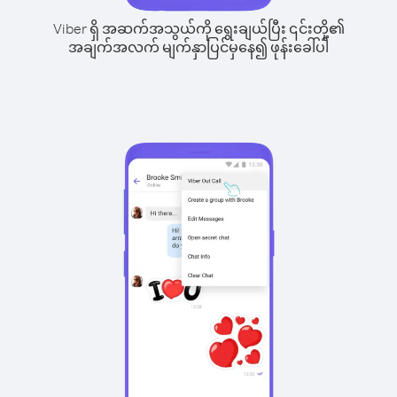
Viber ရှိ အဆက်အသွယ်ကို ရွေးချယ်ပြီး ၎င်းတို့၏
အချက်အလက် မျက်နှာပြင်မှနေ၍ ဖုန်းခေါ်ပါ