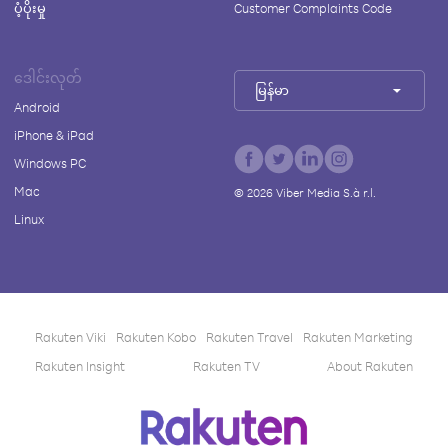
ပံ့ပိုးမှု
Customer Complaints Code
ဒေါင်းလုတ်
မြန်မာ
Android
iPhone & iPad
Windows PC
Mac
©
2026
Viber Media S.à r.l.
Linux
Rakuten Viki
Rakuten Kobo
Rakuten Travel
Rakuten Marketing
Rakuten Insight
Rakuten TV
About Rakuten