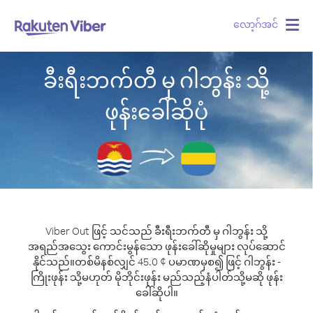
လော့ဂ်အင်
Togg
navig
ခီးရီးဘက်တီ မှ ဂါဘွန်း သို့
ဖုန်းခေါ်ဆိုပုံ
Viber Out ဖြင့် သင်သည် ခီးရီးဘက်တီ မှ ဂါဘွန်း သို့
အရည်အသွေး ကောင်းမွန်သော ဖုန်းခေါ်ဆိုမှုများ လုပ်ဆောင်
နိုင်သည်။
တစ်မိနစ်လျှင် 45.0 ¢ ပမာဏမှစ၍ ဖြင့် ဂါဘွန်း -
ကြိုးဖုန်း သို့မဟုတ် မိုဘိုင်းဖုန်း မည်သည့်နံပါတ်သို့မဆို ဖုန်း
ခေါ်ဆိုပါ။