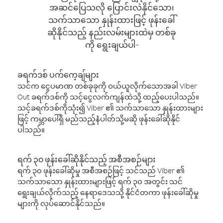
အဆင်ပြေသလို ပြောင်းလဲနိုင်သော၊
သက်သာသော နှုန်းထားဖြင့် ဖုန်းခေါ်
ဆိုနိုင်သည့် နည်းလမ်းများထဲမှ တစ်ခု
ကို ရွေးချယ်ပါ-
ခရက်ဒစ် ပက်ကေ့ချ်များ
သင်က ငွေပမာဏ တစ်ခုခုကို ဝယ်ယူလိုက်သောအခါ Viber
Out ခရက်ဒစ်ကို သင့်ငွေလက်ကျန်ထဲသို့ ထည့်ပေးပါသည်။
သင့်ခရက်ဒစ်ကိုသုံး၍ Viber ၏ သက်သာသော နှုန်းထားများ
ဖြင့် ကမ္ဘာပေါ်ရှိ မည်သည့်နံပါတ်သို့မဆို ဖုန်းခေါ်ဆိုနိုင်
ပါသည်။
ရက် ၃၀ ဖုန်းခေါ်ဆိုနိုင်သည့် အစီအစဉ်များ
ရက် ၃၀ ဖုန်းခေါ်ဆိုမှု အစီအစဉ်ဖြင့် သင်သည် Viber ၏
သက်သာသော နှုန်းထားများဖြင့် ရက် ၃၀ အတွင်း သင်
ရွေးချယ်လိုက်သည့် နေရာဒေသသို့ နိုင်ငံတကာ ဖုန်းခေါ်ဆိုမှု
များကို လုပ်ဆောင်နိုင်သည်။