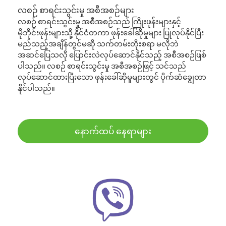
လစဉ် စာရင်းသွင်းမှု အစီအစဉ်များ
လစဉ် စာရင်းသွင်းမှု အစီအစဉ်သည် ကြိုးဖုန်းများနှင့်
မိုဘိုင်းဖုန်းများသို့ နိုင်ငံတကာ ဖုန်းခေါ်ဆိုမှုများ ပြုလုပ်နိုင်ပြီး
မည်သည့်အချိန်တွင်မဆို သက်တမ်းတိုးစရာ မလိုဘဲ
အဆင်ပြေသလို ပြောင်းလဲလုပ်ဆောင်နိုင်သည့် အစီအစဉ်ဖြစ်
ပါသည်။ လစဉ် စာရင်းသွင်းမှု အစီအစဉ်ဖြင့် သင်သည်
လုပ်ဆောင်ထားပြီးသော ဖုန်းခေါ်ဆိုမှုများတွင် ပိုက်ဆံချွေတာ
နိုင်ပါသည်။
နောက်ထပ် နေရာများ