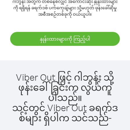
ဂါဘွန်း အတွက် တစ်မိနစ်လျှင် အကောင်းဆုံး နှုန်းထားများ
ကို ရရှိရန် ခရက်ဒစ် ပက်ကေ့ချ်များ သို့မဟုတ် ဖုန်းခေါ်ဆိုမှု
အစီအစဉ်တစ်ခုကို ဝယ်ယူပါ။
နှုန်းထားများကို ကြည့်ပါ
Viber Out ဖြင့် ဂါဘွန်း သို့
ဖုန်းခေါ်ခြင်းက လွယ်ကူ
ပါသည်။
သင့်တွင် Viber Out ခရက်ဒ
စ်များ ရှိပါက သင်သည်-