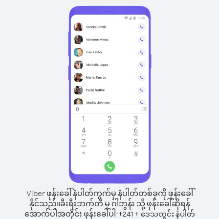
Viber ဖုန်းခေါ်နံပါတ်ကွက်မှ နံပါတ်တစ်ခုကို ဖုန်းခေါ်
နိုင်သည်။
ခီးရီးဘက်တီ မှ ဂါဘွန်း သို့ ဖုန်းခေါ်ဆိုရန်
အောက်ပါအတိုင်း ဖုန်းခေါ်ပါ-
+
+
241
ဒေသတွင်း နံပါတ်