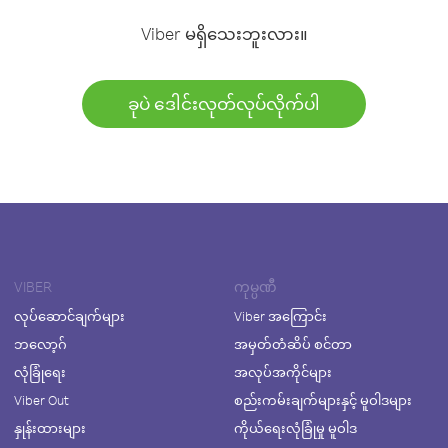
Viber မရှိသေးဘူးလား။
ခုပဲ ဒေါင်းလုတ်လုပ်လိုက်ပါ
VIBER
ကုမ္ပဏီ
လုပ်ဆောင်ချက်များ
Viber အကြောင်း
ဘလော့ဂ်
အမှတ်တံဆိပ် စင်တာ
လုံခြုံရေး
အလုပ်အကိုင်များ
Viber Out
စည်းကမ်းချက်များနှင့် မူဝါဒများ
နှုန်းထားများ
ကိုယ်ရေးလုံခြုံမှု မူဝါဒ