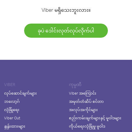
Viber မရှိသေးဘူးလား။
ခုပဲ ဒေါင်းလုတ်လုပ်လိုက်ပါ
VIBER
ကုမ္ပဏီ
လုပ်ဆောင်ချက်များ
Viber အကြောင်း
ဘလော့ဂ်
အမှတ်တံဆိပ် စင်တာ
လုံခြုံရေး
အလုပ်အကိုင်များ
Viber Out
စည်းကမ်းချက်များနှင့် မူဝါဒများ
နှုန်းထားများ
ကိုယ်ရေးလုံခြုံမှု မူဝါဒ