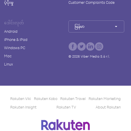
ပံ့ပိုးမှု
Customer Complaints Code
ဒေါင်းလုတ်
မြန်မာ
Android
iPhone & iPad
Windows PC
Mac
©
2026
Viber Media S.à r.l.
Linux
Rakuten Viki
Rakuten Kobo
Rakuten Travel
Rakuten Marketing
Rakuten Insight
Rakuten TV
About Rakuten