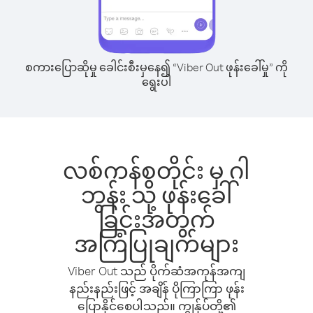
စကားပြောဆိုမှု ခေါင်းစီးမှနေ၍ “Viber Out ဖုန်းခေါ်မှု” ကို
ရွေးပါ
လစ်ကန်စတိုင်း မှ ဂါ
ဘွန်း သို့ ဖုန်းခေါ်
ခြင်းအတွက်
အကြံပြုချက်များ
Viber Out သည် ပိုက်ဆံအကုန်အကျ
နည်းနည်းဖြင့် အချိန် ပိုကြာကြာ ဖုန်း
ပြောနိုင်စေပါသည်။ ကျွန်ုပ်တို့၏