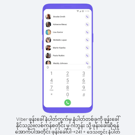
Viber ဖုန်းခေါ်နံပါတ်ကွက်မှ နံပါတ်တစ်ခုကို ဖုန်းခေါ်
နိုင်သည်။
လစ်ကန်စတိုင်း မှ ဂါဘွန်း သို့ ဖုန်းခေါ်ဆိုရန်
အောက်ပါအတိုင်း ဖုန်းခေါ်ပါ-
+
+
241
ဒေသတွင်း နံပါတ်