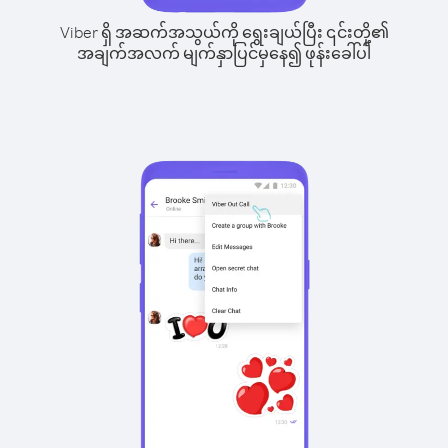
Viber ရှိ အဆက်အသွယ်ကို ရွေးချယ်ပြီး ၎င်းတို့၏
အချက်အလက် မျက်နှာပြင်မှနေ၍ ဖုန်းခေါ်ပါ