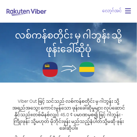
လော့ဂ်အင်
Togg
navig
လစ်ကန်စတိုင်း မှ ဂါဘွန်း သို့
ဖုန်းခေါ်ဆိုပုံ
Viber Out ဖြင့် သင်သည် လစ်ကန်စတိုင်း မှ ဂါဘွန်း သို့
အရည်အသွေး ကောင်းမွန်သော ဖုန်းခေါ်ဆိုမှုများ လုပ်ဆောင်
နိုင်သည်။
တစ်မိနစ်လျှင် 45.0 ¢ ပမာဏမှစ၍ ဖြင့် ဂါဘွန်း -
ကြိုးဖုန်း သို့မဟုတ် မိုဘိုင်းဖုန်း မည်သည့်နံပါတ်သို့မဆို ဖုန်း
ခေါ်ဆိုပါ။