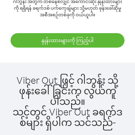
ဂါဘွန်း အတွက် တစ်မိနစ်လျှင် အကောင်းဆုံး နှုန်းထားများ
ကို ရရှိရန် ခရက်ဒစ် ပက်ကေ့ချ်များ သို့မဟုတ် ဖုန်းခေါ်ဆိုမှု
အစီအစဉ်တစ်ခုကို ဝယ်ယူပါ။
နှုန်းထားများကို ကြည့်ပါ
Viber Out ဖြင့် ဂါဘွန်း သို့
ဖုန်းခေါ်ခြင်းက လွယ်ကူ
ပါသည်။
သင့်တွင် Viber Out ခရက်ဒ
စ်များ ရှိပါက သင်သည်-