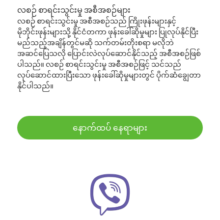
လစဉ် စာရင်းသွင်းမှု အစီအစဉ်များ
လစဉ် စာရင်းသွင်းမှု အစီအစဉ်သည် ကြိုးဖုန်းများနှင့်
မိုဘိုင်းဖုန်းများသို့ နိုင်ငံတကာ ဖုန်းခေါ်ဆိုမှုများ ပြုလုပ်နိုင်ပြီး
မည်သည့်အချိန်တွင်မဆို သက်တမ်းတိုးစရာ မလိုဘဲ
အဆင်ပြေသလို ပြောင်းလဲလုပ်ဆောင်နိုင်သည့် အစီအစဉ်ဖြစ်
ပါသည်။ လစဉ် စာရင်းသွင်းမှု အစီအစဉ်ဖြင့် သင်သည်
လုပ်ဆောင်ထားပြီးသော ဖုန်းခေါ်ဆိုမှုများတွင် ပိုက်ဆံချွေတာ
နိုင်ပါသည်။
နောက်ထပ် နေရာများ