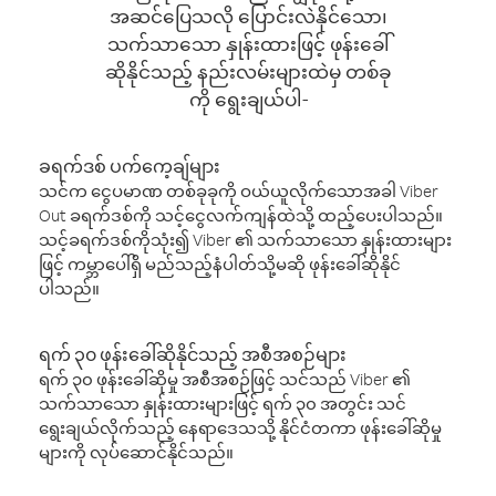
အဆင်ပြေသလို ပြောင်းလဲနိုင်သော၊
သက်သာသော နှုန်းထားဖြင့် ဖုန်းခေါ်
ဆိုနိုင်သည့် နည်းလမ်းများထဲမှ တစ်ခု
ကို ရွေးချယ်ပါ-
ခရက်ဒစ် ပက်ကေ့ချ်များ
သင်က ငွေပမာဏ တစ်ခုခုကို ဝယ်ယူလိုက်သောအခါ Viber
Out ခရက်ဒစ်ကို သင့်ငွေလက်ကျန်ထဲသို့ ထည့်ပေးပါသည်။
သင့်ခရက်ဒစ်ကိုသုံး၍ Viber ၏ သက်သာသော နှုန်းထားများ
ဖြင့် ကမ္ဘာပေါ်ရှိ မည်သည့်နံပါတ်သို့မဆို ဖုန်းခေါ်ဆိုနိုင်
ပါသည်။
ရက် ၃၀ ဖုန်းခေါ်ဆိုနိုင်သည့် အစီအစဉ်များ
ရက် ၃၀ ဖုန်းခေါ်ဆိုမှု အစီအစဉ်ဖြင့် သင်သည် Viber ၏
သက်သာသော နှုန်းထားများဖြင့် ရက် ၃၀ အတွင်း သင်
ရွေးချယ်လိုက်သည့် နေရာဒေသသို့ နိုင်ငံတကာ ဖုန်းခေါ်ဆိုမှု
များကို လုပ်ဆောင်နိုင်သည်။