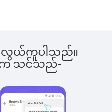
င်းက လွယ်ကူပါသည်။
ိပါက သင်သည်-