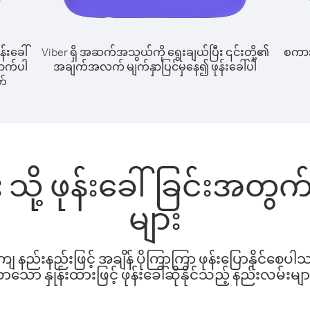
န်းခေါ်
Viber ရှိ အဆက်အသွယ်ကို ရွေးချယ်ပြီး ၎င်းတို့၏
စကားပ
အောက်ပါ
အချက်အလက် မျက်နှာပြင်မှနေ၍ ဖုန်းခေါ်ပါ
တ်
်း သို့ ဖုန်းခေါ်ခြင်းအတ
များ
နည်းနည်းဖြင့် အချိန် ပိုကြာကြာ ဖုန်းပြောနိုင်စေပ
ော နှုန်းထားဖြင့် ဖုန်းခေါ်ဆိုနိုင်သည့် နည်းလမ်းမျာ