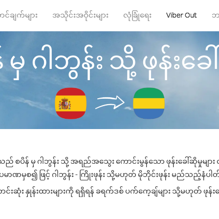
ာင်ချက်များ
အသိုင်းအဝိုင်းများ
လုံခြုံရေး
Viber Out
ဘ
 မှ ဂါဘွန်း သို့ ဖုန်းခေါ်
သည် စပိန် မှ ဂါဘွန်း သို့ အရည်အသွေး ကောင်းမွန်သော ဖုန်းခေါ်ဆိုမှုမျာ
မာဏမှစ၍ ဖြင့် ဂါဘွန်း - ကြိုးဖုန်း သို့မဟုတ် မိုဘိုင်းဖုန်း မည်သည့်နံပါတ်သ
းဆုံး နှုန်းထားများကို ရရှိရန် ခရက်ဒစ် ပက်ကေ့ချ်များ သို့မဟုတ် ဖုန်း