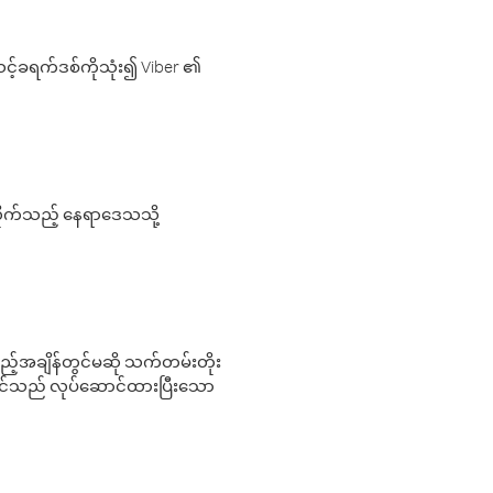
့်ခရက်ဒစ်ကိုသုံး၍ Viber ၏
လိုက်သည့် နေရာဒေသသို့
 မည်သည့်အချိန်တွင်မဆို သက်တမ်းတိုး
 သင်သည် လုပ်ဆောင်ထားပြီးသော