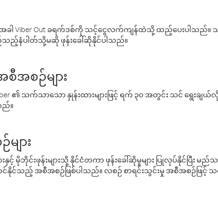
ါ Viber Out ခရက်ဒစ်ကို သင့်ငွေလက်ကျန်ထဲသို့ ထည့်ပေးပါသည်။ သင
ည့်နံပါတ်သို့မဆို ဖုန်းခေါ်ဆိုနိုင်ပါသည်။
် အစီအစဉ်များ
် Viber ၏ သက်သာသော နှုန်းထားများဖြင့် ရက် ၃၀ အတွင်း သင် ရွေးချယ်
်သည်။
ဉ်များ
့် မိုဘိုင်းဖုန်းများသို့ နိုင်ငံတကာ ဖုန်းခေါ်ဆိုမှုများ ပြုလုပ်နိုင်ပြီး
်နိုင်သည့် အစီအစဉ်ဖြစ်ပါသည်။ လစဉ် စာရင်းသွင်းမှု အစီအစဉ်ဖြင့်