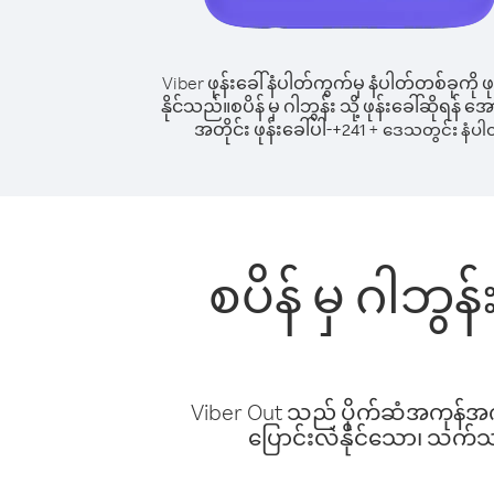
Viber ဖုန်းခေါ်နံပါတ်ကွက်မှ နံပါတ်တစ်ခုကို ဖု
နိုင်သည်။
စပိန် မှ ဂါဘွန်း သို့ ဖုန်းခေါ်ဆိုရန် 
အတိုင်း ဖုန်းခေါ်ပါ-
+
+
241
ဒေသတွင်း နံပါ
စပိန် မှ ဂါဘွန
Viber Out သည် ပိုက်ဆံအကုန်အကျ 
ပြောင်းလဲနိုင်သော၊ သက်သာသ