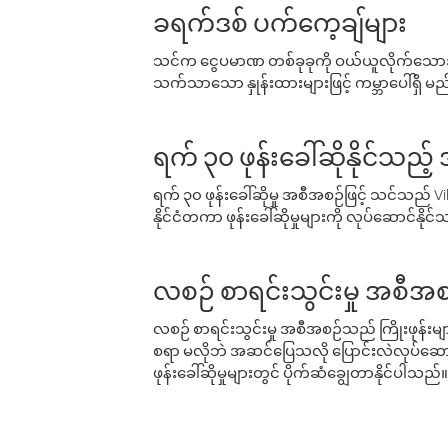
ခရက်ဒစ် ပက်ကေ့ချ်များ
သင်က ငွေပမာဏ တစ်ခုခုကို ဝယ်ယူလိုက်သောအခ
သက်သာသော နှုန်းထားများဖြင့် ကမ္ဘာပေါ်ရှိ မည်သ
ရက် ၃၀ ဖုန်းခေါ်ဆိုနိုင်သည့
ရက် ၃၀ ဖုန်းခေါ်ဆိုမှု အစီအစဉ်ဖြင့် သင်သည
နိုင်ငံတကာ ဖုန်းခေါ်ဆိုမှုများကို လုပ်ဆောင်နိုင
လစဉ် စာရင်းသွင်းမှု အစီအစ
လစဉ် စာရင်းသွင်းမှု အစီအစဉ်သည် ကြိုးဖုန်းများနှင
စရာ မလိုဘဲ အဆင်ပြေသလို ပြောင်းလဲလုပ်ဆောင
ဖုန်းခေါ်ဆိုမှုများတွင် ပိုက်ဆံချွေတာနိုင်ပါသည်။