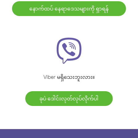
နောက်ထပ် နေရာဒေသများကို ရှာရန်
Viber မရှိသေးဘူးလား။
ခုပဲ ဒေါင်းလုတ်လုပ်လိုက်ပါ