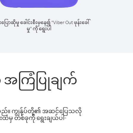
ြောဆိုမှု ခေါင်းစီးမှနေ၍ “Viber Out ဖုန်းခေါ်
မှု” ကို ရွေးပါ
ွက် အကြံပြုချက်
ါသည်။ ကျွန်ုပ်တို့၏ အဆင်ပြေသလို
းထဲမှ တစ်ခုကို ရွေးချယ်ပါ-