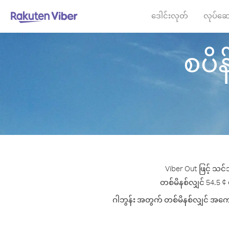
ဒေါင်းလုတ်
လုပ်ဆေ
စပိန်
Viber Out ဖြင့် သင်
တစ်မိနစ်လျှင် 54.5 ¢ ပ
ဂါဘွန်း အတွက် တစ်မိနစ်လျှင် အကောင်