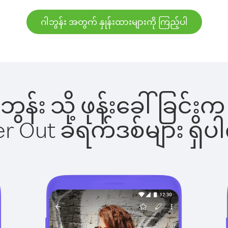
ဂါဘွန်း အတွက် နှုန်းထားများကို ကြည့်ပါ
ဂါဘွန်း သို့ ဖုန်းခေါ်ခြ
ber Out ခရက်ဒစ်များ ရှ