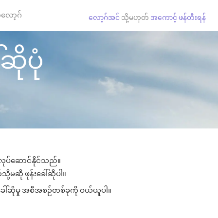
လော့ဂ်
လော့ဂ်အင်
သို့မဟုတ်
အကောင့် ဖန်တီးရန်
ဆိုပုံ
း လုပ်ဆောင်နိုင်သည်။
ို့မဆို ဖုန်းခေါ်ဆိုပါ။
ခေါ်ဆိုမှု အစီအစဉ်တစ်ခုကို ဝယ်ယူပါ။