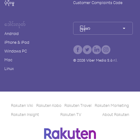
ပံ့ပိုးမှု
Customer Complaints Code
ဒေါင်းလုတ်
မြန်မာ
Android
iPhone & iPad
Windows PC
Mac
©
2026
Viber Media S.à r.l.
Linux
Rakuten Viki
Rakuten Kobo
Rakuten Travel
Rakuten Marketing
Rakuten Insight
Rakuten TV
About Rakuten