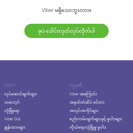
Viber မရှိသေးဘူးလား။
ခုပဲ ဒေါင်းလုတ်လုပ်လိုက်ပါ
VIBER
ကုမ္ပဏီ
လုပ်ဆောင်ချက်များ
Viber အကြောင်း
ဘလော့ဂ်
အမှတ်တံဆိပ် စင်တာ
လုံခြုံရေး
အလုပ်အကိုင်များ
Viber Out
စည်းကမ်းချက်များနှင့် မူဝါဒများ
နှုန်းထားများ
ကိုယ်ရေးလုံခြုံမှု မူဝါဒ