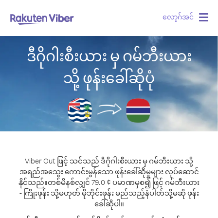
လော့ဂ်အင်
Togg
navig
ဒီဂိုဂါးစီးယား မှ ဂမ်ဘီးယား
သို့ ဖုန်းခေါ်ဆိုပုံ
Viber Out ဖြင့် သင်သည် ဒီဂိုဂါးစီးယား မှ ဂမ်ဘီးယား သို့
အရည်အသွေး ကောင်းမွန်သော ဖုန်းခေါ်ဆိုမှုများ လုပ်ဆောင်
နိုင်သည်။
တစ်မိနစ်လျှင် 79.0 ¢ ပမာဏမှစ၍ ဖြင့် ဂမ်ဘီးယား
- ကြိုးဖုန်း သို့မဟုတ် မိုဘိုင်းဖုန်း မည်သည့်နံပါတ်သို့မဆို ဖုန်း
ခေါ်ဆိုပါ။