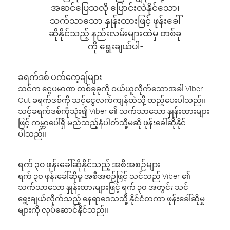
အဆင်ပြေသလို ပြောင်းလဲနိုင်သော၊
သက်သာသော နှုန်းထားဖြင့် ဖုန်းခေါ်
ဆိုနိုင်သည့် နည်းလမ်းများထဲမှ တစ်ခု
ကို ရွေးချယ်ပါ-
ခရက်ဒစ် ပက်ကေ့ချ်များ
သင်က ငွေပမာဏ တစ်ခုခုကို ဝယ်ယူလိုက်သောအခါ Viber
Out ခရက်ဒစ်ကို သင့်ငွေလက်ကျန်ထဲသို့ ထည့်ပေးပါသည်။
သင့်ခရက်ဒစ်ကိုသုံး၍ Viber ၏ သက်သာသော နှုန်းထားများ
ဖြင့် ကမ္ဘာပေါ်ရှိ မည်သည့်နံပါတ်သို့မဆို ဖုန်းခေါ်ဆိုနိုင်
ပါသည်။
ရက် ၃၀ ဖုန်းခေါ်ဆိုနိုင်သည့် အစီအစဉ်များ
ရက် ၃၀ ဖုန်းခေါ်ဆိုမှု အစီအစဉ်ဖြင့် သင်သည် Viber ၏
သက်သာသော နှုန်းထားများဖြင့် ရက် ၃၀ အတွင်း သင်
ရွေးချယ်လိုက်သည့် နေရာဒေသသို့ နိုင်ငံတကာ ဖုန်းခေါ်ဆိုမှု
များကို လုပ်ဆောင်နိုင်သည်။