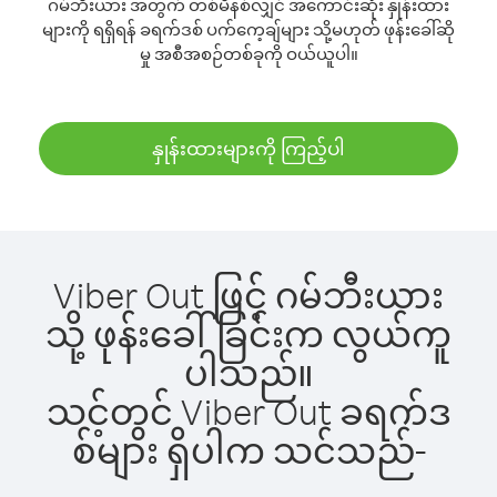
ဂမ်ဘီးယား အတွက် တစ်မိနစ်လျှင် အကောင်းဆုံး နှုန်းထား
များကို ရရှိရန် ခရက်ဒစ် ပက်ကေ့ချ်များ သို့မဟုတ် ဖုန်းခေါ်ဆို
မှု အစီအစဉ်တစ်ခုကို ဝယ်ယူပါ။
နှုန်းထားများကို ကြည့်ပါ
Viber Out ဖြင့် ဂမ်ဘီးယား
သို့ ဖုန်းခေါ်ခြင်းက လွယ်ကူ
ပါသည်။
သင့်တွင် Viber Out ခရက်ဒ
စ်များ ရှိပါက သင်သည်-