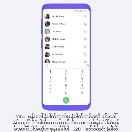
Viber ဖုန်းခေါ်နံပါတ်ကွက်မှ နံပါတ်တစ်ခုကို ဖုန်းခေါ်
နိုင်သည်။
ဒီဂိုဂါးစီးယား မှ ဂမ်ဘီးယား သို့ ဖုန်းခေါ်ဆိုရန်
အောက်ပါအတိုင်း ဖုန်းခေါ်ပါ-
+
+
220
ဒေသတွင်း နံပါတ်