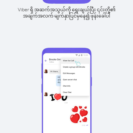
Viber ရှိ အဆက်အသွယ်ကို ရွေးချယ်ပြီး ၎င်းတို့၏
အချက်အလက် မျက်နှာပြင်မှနေ၍ ဖုန်းခေါ်ပါ