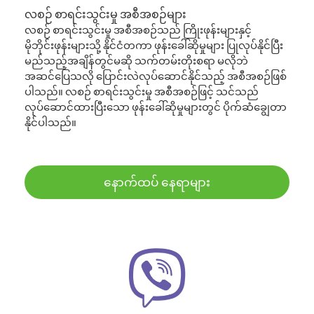
လစဉ် စာရင်းသွင်းမှု အစီအစဉ်များ
လစဉ် စာရင်းသွင်းမှု အစီအစဉ်သည် ကြိုးဖုန်းများနှင့်
မိုဘိုင်းဖုန်းများသို့ နိုင်ငံတကာ ဖုန်းခေါ်ဆိုမှုများ ပြုလုပ်နိုင်ပြီး
မည်သည့်အချိန်တွင်မဆို သက်တမ်းတိုးစရာ မလိုဘဲ
အဆင်ပြေသလို ပြောင်းလဲလုပ်ဆောင်နိုင်သည့် အစီအစဉ်ဖြစ်
ပါသည်။ လစဉ် စာရင်းသွင်းမှု အစီအစဉ်ဖြင့် သင်သည်
လုပ်ဆောင်ထားပြီးသော ဖုန်းခေါ်ဆိုမှုများတွင် ပိုက်ဆံချွေတာ
နိုင်ပါသည်။
နောက်ထပ် နေရာများ