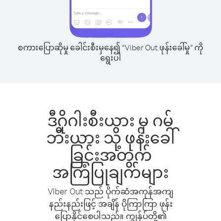
စကားပြောဆိုမှု ခေါင်းစီးမှနေ၍ “Viber Out ဖုန်းခေါ်မှု” ကို
ရွေးပါ
ဒီဂိုဂါးစီးယား မှ ဂမ်
ဘီးယား သို့ ဖုန်းခေါ်
ခြင်းအတွက်
အကြံပြုချက်များ
Viber Out သည် ပိုက်ဆံအကုန်အကျ
နည်းနည်းဖြင့် အချိန် ပိုကြာကြာ ဖုန်း
ပြောနိုင်စေပါသည်။ ကျွန်ုပ်တို့၏