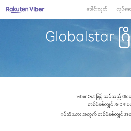
ဒေါင်းလုတ်
လုပ်ဆေ
Globalstar ဂြို
Viber Out ဖြင့် သင်သည် Glob
တစ်မိနစ်လျှင် 79.0 ¢ ပမာ
ဂမ်ဘီးယား အတွက် တစ်မိနစ်လျှင် အကောင်