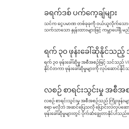
ခရက်ဒစ် ပက်ကေ့ချ်များ
သင်က ငွေပမာဏ တစ်ခုခုကို ဝယ်ယူလိုက်သောအခ
သက်သာသော နှုန်းထားများဖြင့် ကမ္ဘာပေါ်ရှိ မည်သ
ရက် ၃၀ ဖုန်းခေါ်ဆိုနိုင်သည့
ရက် ၃၀ ဖုန်းခေါ်ဆိုမှု အစီအစဉ်ဖြင့် သင်သည
နိုင်ငံတကာ ဖုန်းခေါ်ဆိုမှုများကို လုပ်ဆောင်နိုင
လစဉ် စာရင်းသွင်းမှု အစီအစ
လစဉ် စာရင်းသွင်းမှု အစီအစဉ်သည် ကြိုးဖုန်းများနှင
စရာ မလိုဘဲ အဆင်ပြေသလို ပြောင်းလဲလုပ်ဆောင
ဖုန်းခေါ်ဆိုမှုများတွင် ပိုက်ဆံချွေတာနိုင်ပါသည်။