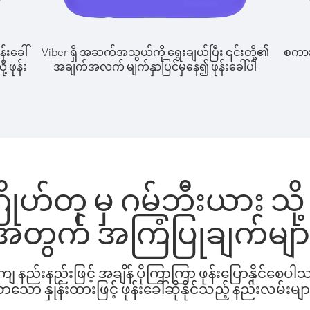
န်းခေါ်
Viber ရှိ အဆက်အသွယ်ကို ရွေးချယ်ပြီး ၎င်းတို့၏
စကားပ
 ဖုန်း
အချက်အလက် မျက်နှာပြင်မှနေ၍ ဖုန်းခေါ်ပါ
ိုဟ်တု မှ ဂမ်ဘီးယား သို့ 
အတွက် အကြံပြုချက်မျာ
နည်းနည်းဖြင့် အချိန် ပိုကြာကြာ ဖုန်းပြောနိုင်စေပ
ော နှုန်းထားဖြင့် ဖုန်းခေါ်ဆိုနိုင်သည့် နည်းလမ်းမျာ