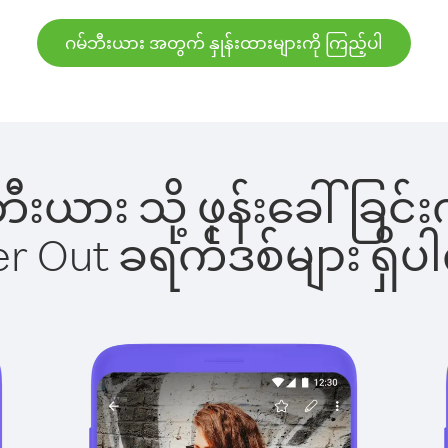
ဂမ်ဘီးယား အတွက် နှုန်းထားများကို ကြည့်ပါ
်ဘီးယား သို့ ဖုန်းခေါ်
ber Out ခရက်ဒစ်များ ရှ