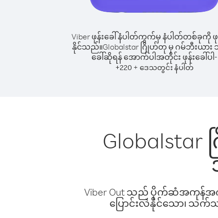
Viber ဖုန်းခေါ်နံပါတ်ကွက်မှ နံပါတ်တစ်ခုကို ဖု
နိုင်သည်။
Globalstar ဂြိုဟ်တု မှ ဂမ်ဘီးယား သို့
ခေါ်ဆိုရန် အောက်ပါအတိုင်း ဖုန်းခေါ်ပါ-
+
+
220
ဒေသတွင်း နံပါတ်
Globalstar ဂြ
Viber Out သည် ပိုက်ဆံအကုန်အကျ 
ပြောင်းလဲနိုင်သော၊ သက်သာသ