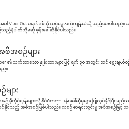
ါ Viber Out ခရက်ဒစ်ကို သင့်ငွေလက်ကျန်ထဲသို့ ထည့်ပေးပါသည်။ သင
ည့်နံပါတ်သို့မဆို ဖုန်းခေါ်ဆိုနိုင်ပါသည်။
် အစီအစဉ်များ
် Viber ၏ သက်သာသော နှုန်းထားများဖြင့် ရက် ၃၀ အတွင်း သင် ရွေးချယ်
်သည်။
ဉ်များ
့် မိုဘိုင်းဖုန်းများသို့ နိုင်ငံတကာ ဖုန်းခေါ်ဆိုမှုများ ပြုလုပ်နိုင်ပြီး
်နိုင်သည့် အစီအစဉ်ဖြစ်ပါသည်။ လစဉ် စာရင်းသွင်းမှု အစီအစဉ်ဖြင့်