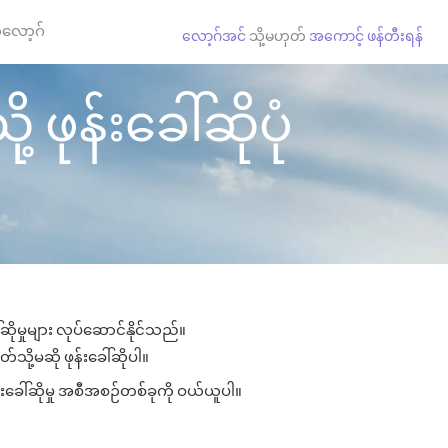
လော့ဂ်
လော့ဂ်အင်
သို့မဟုတ်
အကောင့် ဖန်တီးရန်
 ဖုန်းခေါ်ဆိုပုံ
ိုမှုများ လုပ်ဆောင်နိုင်သည်။
်သို့မဆို ဖုန်းခေါ်ဆိုပါ။
်းခေါ်ဆိုမှု အစီအစဉ်တစ်ခုကို ဝယ်ယူပါ။