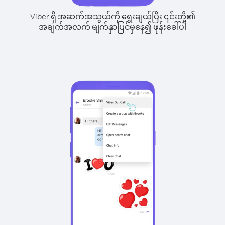
Viber ရှိ အဆက်အသွယ်ကို ရွေးချယ်ပြီး ၎င်းတို့၏
အချက်အလက် မျက်နှာပြင်မှနေ၍ ဖုန်းခေါ်ပါ