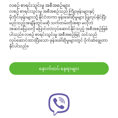
လစဉ် စာရင်းသွင်းမှု အစီအစဉ်များ
လစဉ် စာရင်းသွင်းမှု အစီအစဉ်သည် ကြိုးဖုန်းများနှင့်
မိုဘိုင်းဖုန်းများသို့ နိုင်ငံတကာ ဖုန်းခေါ်ဆိုမှုများ ပြုလုပ်နိုင်ပြီး
မည်သည့်အချိန်တွင်မဆို သက်တမ်းတိုးစရာ မလိုဘဲ
အဆင်ပြေသလို ပြောင်းလဲလုပ်ဆောင်နိုင်သည့် အစီအစဉ်ဖြစ်
ပါသည်။ လစဉ် စာရင်းသွင်းမှု အစီအစဉ်ဖြင့် သင်သည်
လုပ်ဆောင်ထားပြီးသော ဖုန်းခေါ်ဆိုမှုများတွင် ပိုက်ဆံချွေတာ
နိုင်ပါသည်။
နောက်ထပ် နေရာများ