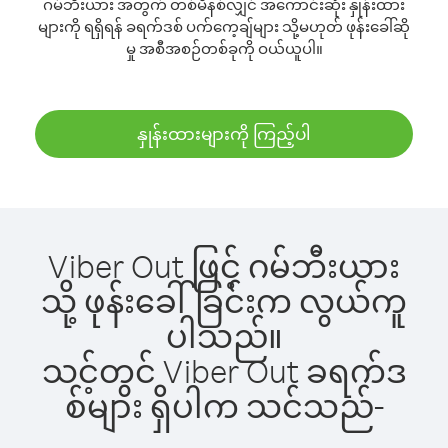
ဂမ်ဘီးယား အတွက် တစ်မိနစ်လျှင် အကောင်းဆုံး နှုန်းထား
များကို ရရှိရန် ခရက်ဒစ် ပက်ကေ့ချ်များ သို့မဟုတ် ဖုန်းခေါ်ဆို
မှု အစီအစဉ်တစ်ခုကို ဝယ်ယူပါ။
နှုန်းထားများကို ကြည့်ပါ
Viber Out ဖြင့် ဂမ်ဘီးယား
သို့ ဖုန်းခေါ်ခြင်းက လွယ်ကူ
ပါသည်။
သင့်တွင် Viber Out ခရက်ဒ
စ်များ ရှိပါက သင်သည်-