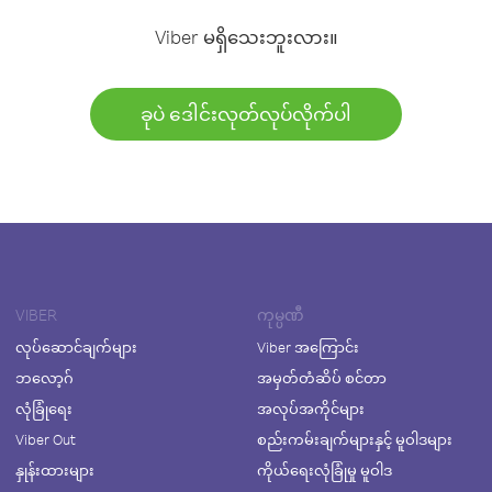
Viber မရှိသေးဘူးလား။
ခုပဲ ဒေါင်းလုတ်လုပ်လိုက်ပါ
VIBER
ကုမ္ပဏီ
လုပ်ဆောင်ချက်များ
Viber အကြောင်း
ဘလော့ဂ်
အမှတ်တံဆိပ် စင်တာ
လုံခြုံရေး
အလုပ်အကိုင်များ
Viber Out
စည်းကမ်းချက်များနှင့် မူဝါဒများ
နှုန်းထားများ
ကိုယ်ရေးလုံခြုံမှု မူဝါဒ