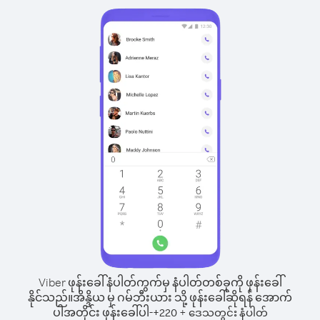
Viber ဖုန်းခေါ်နံပါတ်ကွက်မှ နံပါတ်တစ်ခုကို ဖုန်းခေါ်
နိုင်သည်။
အိန္ဒိယ မှ ဂမ်ဘီးယား သို့ ဖုန်းခေါ်ဆိုရန် အောက်
ပါအတိုင်း ဖုန်းခေါ်ပါ-
+
+
220
ဒေသတွင်း နံပါတ်