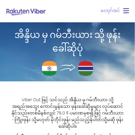
လော့ဂ်အင်
Togg
navig
အိန္ဒိယ မှ ဂမ်ဘီးယား သို့ ဖုန်း
ခေါ်ဆိုပုံ
Viber Out ဖြင့် သင်သည် အိန္ဒိယ မှ ဂမ်ဘီးယား သို့
အရည်အသွေး ကောင်းမွန်သော ဖုန်းခေါ်ဆိုမှုများ လုပ်ဆောင်
နိုင်သည်။
တစ်မိနစ်လျှင် 79.0 ¢ ပမာဏမှစ၍ ဖြင့် ဂမ်ဘီးယား
- ကြိုးဖုန်း သို့မဟုတ် မိုဘိုင်းဖုန်း မည်သည့်နံပါတ်သို့မဆို ဖုန်း
ခေါ်ဆိုပါ။