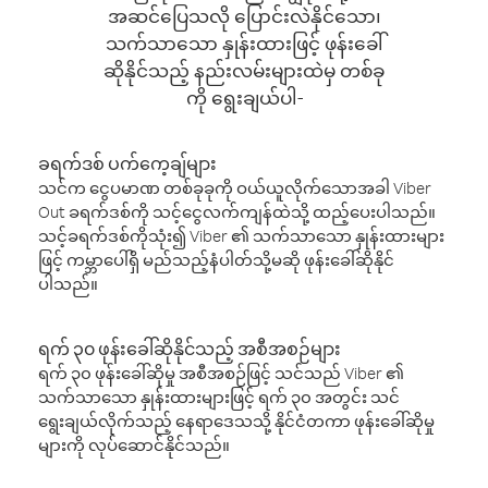
အဆင်ပြေသလို ပြောင်းလဲနိုင်သော၊
သက်သာသော နှုန်းထားဖြင့် ဖုန်းခေါ်
ဆိုနိုင်သည့် နည်းလမ်းများထဲမှ တစ်ခု
ကို ရွေးချယ်ပါ-
ခရက်ဒစ် ပက်ကေ့ချ်များ
သင်က ငွေပမာဏ တစ်ခုခုကို ဝယ်ယူလိုက်သောအခါ Viber
Out ခရက်ဒစ်ကို သင့်ငွေလက်ကျန်ထဲသို့ ထည့်ပေးပါသည်။
သင့်ခရက်ဒစ်ကိုသုံး၍ Viber ၏ သက်သာသော နှုန်းထားများ
ဖြင့် ကမ္ဘာပေါ်ရှိ မည်သည့်နံပါတ်သို့မဆို ဖုန်းခေါ်ဆိုနိုင်
ပါသည်။
ရက် ၃၀ ဖုန်းခေါ်ဆိုနိုင်သည့် အစီအစဉ်များ
ရက် ၃၀ ဖုန်းခေါ်ဆိုမှု အစီအစဉ်ဖြင့် သင်သည် Viber ၏
သက်သာသော နှုန်းထားများဖြင့် ရက် ၃၀ အတွင်း သင်
ရွေးချယ်လိုက်သည့် နေရာဒေသသို့ နိုင်ငံတကာ ဖုန်းခေါ်ဆိုမှု
များကို လုပ်ဆောင်နိုင်သည်။