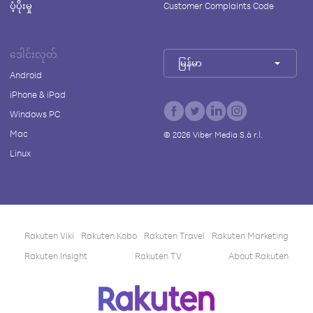
ပံ့ပိုးမှု
Customer Complaints Code
ဒေါင်းလုတ်
မြန်မာ
Android
iPhone & iPad
Windows PC
Mac
©
2026
Viber Media S.à r.l.
Linux
Rakuten Viki
Rakuten Kobo
Rakuten Travel
Rakuten Marketing
Rakuten Insight
Rakuten TV
About Rakuten