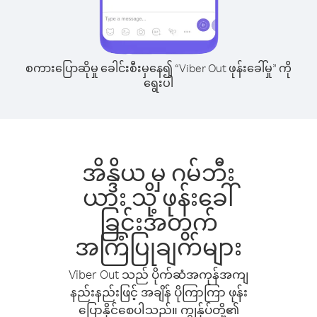
စကားပြောဆိုမှု ခေါင်းစီးမှနေ၍ “Viber Out ဖုန်းခေါ်မှု” ကို
ရွေးပါ
အိန္ဒိယ မှ ဂမ်ဘီး
ယား သို့ ဖုန်းခေါ်
ခြင်းအတွက်
အကြံပြုချက်များ
Viber Out သည် ပိုက်ဆံအကုန်အကျ
နည်းနည်းဖြင့် အချိန် ပိုကြာကြာ ဖုန်း
ပြောနိုင်စေပါသည်။ ကျွန်ုပ်တို့၏