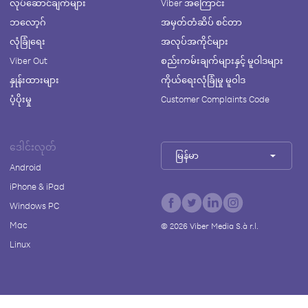
လုပ်ဆောင်ချက်များ
Viber အကြောင်း
ဘလော့ဂ်
အမှတ်တံဆိပ် စင်တာ
လုံခြုံရေး
အလုပ်အကိုင်များ
Viber Out
စည်းကမ်းချက်များနှင့် မူဝါဒများ
နှုန်းထားများ
ကိုယ်ရေးလုံခြုံမှု မူဝါဒ
ပံ့ပိုးမှု
Customer Complaints Code
ဒေါင်းလုတ်
မြန်မာ
Android
iPhone & iPad
Windows PC
Mac
©
2026
Viber Media S.à r.l.
Linux