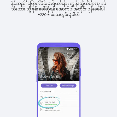
နိုင်သည်။
မြောက်ပိုင်းမာရိယားနား ကျွန်းဆွယ်များ မှ ဂမ်
ဘီးယား သို့ ဖုန်းခေါ်ဆိုရန် အောက်ပါအတိုင်း ဖုန်းခေါ်ပါ-
+
+
220
ဒေသတွင်း နံပါတ်