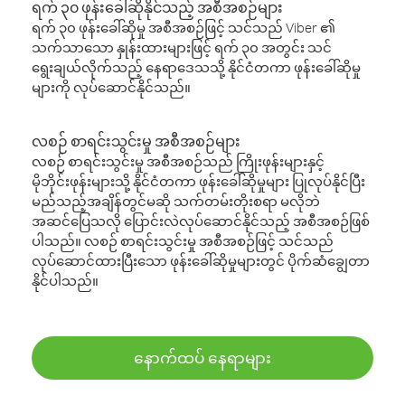
ရက် ၃၀ ဖုန်းခေါ်ဆိုနိုင်သည့် အစီအစဉ်များ
ရက် ၃၀ ဖုန်းခေါ်ဆိုမှု အစီအစဉ်ဖြင့် သင်သည် Viber ၏
သက်သာသော နှုန်းထားများဖြင့် ရက် ၃၀ အတွင်း သင်
ရွေးချယ်လိုက်သည့် နေရာဒေသသို့ နိုင်ငံတကာ ဖုန်းခေါ်ဆိုမှု
များကို လုပ်ဆောင်နိုင်သည်။
လစဉ် စာရင်းသွင်းမှု အစီအစဉ်များ
လစဉ် စာရင်းသွင်းမှု အစီအစဉ်သည် ကြိုးဖုန်းများနှင့်
မိုဘိုင်းဖုန်းများသို့ နိုင်ငံတကာ ဖုန်းခေါ်ဆိုမှုများ ပြုလုပ်နိုင်ပြီး
မည်သည့်အချိန်တွင်မဆို သက်တမ်းတိုးစရာ မလိုဘဲ
အဆင်ပြေသလို ပြောင်းလဲလုပ်ဆောင်နိုင်သည့် အစီအစဉ်ဖြစ်
ပါသည်။ လစဉ် စာရင်းသွင်းမှု အစီအစဉ်ဖြင့် သင်သည်
လုပ်ဆောင်ထားပြီးသော ဖုန်းခေါ်ဆိုမှုများတွင် ပိုက်ဆံချွေတာ
နိုင်ပါသည်။
နောက်ထပ် နေရာများ