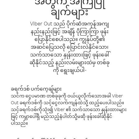
အတွက် အကြံပြု
ချက်များ
Viber Out သည် ပိုက်ဆံအကုန်အကျ
နည်းနည်းဖြင့် အချိန် ပိုကြာကြာ ဖုန်း
ပြောနိုင်စေပါသည်။ ကျွန်ုပ်တို့၏
အဆင်ပြေသလို ပြောင်းလဲနိုင်သော၊
သက်သာသော နှုန်းထားဖြင့် ဖုန်းခေါ်
ဆိုနိုင်သည့် နည်းလမ်းများထဲမှ တစ်ခု
ကို ရွေးချယ်ပါ-
ခရက်ဒစ် ပက်ကေ့ချ်များ
သင်က ငွေပမာဏ တစ်ခုခုကို ဝယ်ယူလိုက်သောအခါ Viber
Out ခရက်ဒစ်ကို သင့်ငွေလက်ကျန်ထဲသို့ ထည့်ပေးပါသည်။
သင့်ခရက်ဒစ်ကိုသုံး၍ Viber ၏ သက်သာသော နှုန်းထားများ
ဖြင့် ကမ္ဘာပေါ်ရှိ မည်သည့်နံပါတ်သို့မဆို ဖုန်းခေါ်ဆိုနိုင်
ပါသည်။