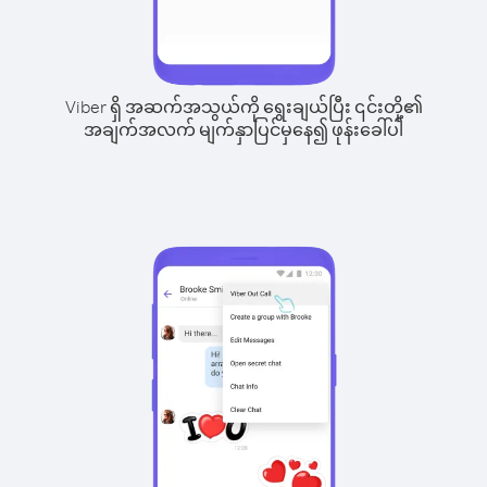
Viber ရှိ အဆက်အသွယ်ကို ရွေးချယ်ပြီး ၎င်းတို့၏
အချက်အလက် မျက်နှာပြင်မှနေ၍ ဖုန်းခေါ်ပါ