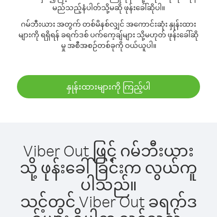
မည်သည့်နံပါတ်သို့မဆို ဖုန်းခေါ်ဆိုပါ။
ဂမ်ဘီးယား အတွက် တစ်မိနစ်လျှင် အကောင်းဆုံး နှုန်းထား
များကို ရရှိရန် ခရက်ဒစ် ပက်ကေ့ချ်များ သို့မဟုတ် ဖုန်းခေါ်ဆို
မှု အစီအစဉ်တစ်ခုကို ဝယ်ယူပါ။
နှုန်းထားများကို ကြည့်ပါ
Viber Out ဖြင့် ဂမ်ဘီးယား
သို့ ဖုန်းခေါ်ခြင်းက လွယ်ကူ
ပါသည်။
သင့်တွင် Viber Out ခရက်ဒ