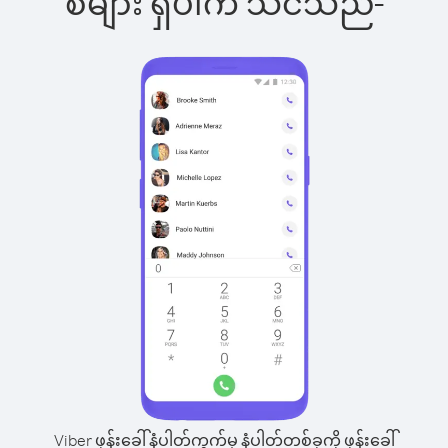
စ်များ ရှိပါက သင်သည်-
Viber ဖုန်းခေါ်နံပါတ်ကွက်မှ နံပါတ်တစ်ခုကို ဖုန်းခေါ်