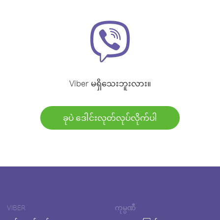
Viber မရှိသေးဘူးလား။
ခုပဲ ဒေါင်းလုတ်လုပ်လိုက်ပါ
VIBER
ကုမ္ပဏီ