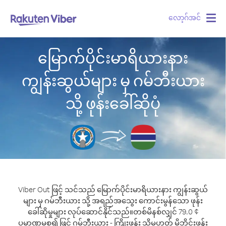
လော့ဂ်အင်
Togg
navig
မြောက်ပိုင်းမာရိယားနား
ကျွန်းဆွယ်များ မှ ဂမ်ဘီးယား
သို့ ဖုန်းခေါ်ဆိုပုံ
Viber Out ဖြင့် သင်သည် မြောက်ပိုင်းမာရိယားနား ကျွန်းဆွယ်
များ မှ ဂမ်ဘီးယား သို့ အရည်အသွေး ကောင်းမွန်သော ဖုန်း
ခေါ်ဆိုမှုများ လုပ်ဆောင်နိုင်သည်။
တစ်မိနစ်လျှင် 79.0 ¢
ပမာဏမှစ၍ ဖြင့် ဂမ်ဘီးယား - ကြိုးဖုန်း သို့မဟုတ် မိုဘိုင်းဖုန်း