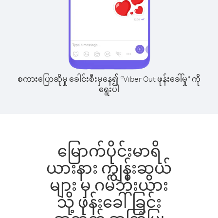
စကားပြောဆိုမှု ခေါင်းစီးမှနေ၍ “Viber Out ဖုန်းခေါ်မှု” ကို
ရွေးပါ
မြောက်ပိုင်းမာရိ
ယားနား ကျွန်းဆွယ်
များ မှ ဂမ်ဘီးယား
သို့ ဖုန်းခေါ်ခြင်း