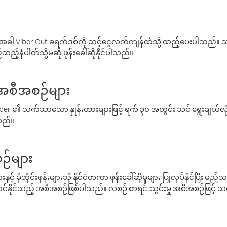
ါ Viber Out ခရက်ဒစ်ကို သင့်ငွေလက်ကျန်ထဲသို့ ထည့်ပေးပါသည်။ သင
ည့်နံပါတ်သို့မဆို ဖုန်းခေါ်ဆိုနိုင်ပါသည်။
် အစီအစဉ်များ
် Viber ၏ သက်သာသော နှုန်းထားများဖြင့် ရက် ၃၀ အတွင်း သင် ရွေးချယ်
်သည်။
ဉ်များ
့် မိုဘိုင်းဖုန်းများသို့ နိုင်ငံတကာ ဖုန်းခေါ်ဆိုမှုများ ပြုလုပ်နိုင်ပြီး
်နိုင်သည့် အစီအစဉ်ဖြစ်ပါသည်။ လစဉ် စာရင်းသွင်းမှု အစီအစဉ်ဖြင့်