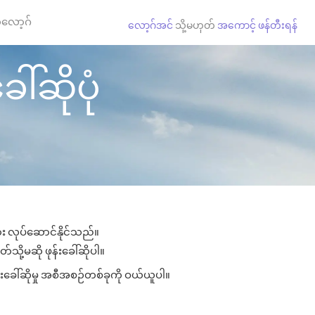
လော့ဂ်
လော့ဂ်အင်
သို့မဟုတ်
အကောင့် ဖန်တီးရန်
ါ်ဆိုပုံ
ျား လုပ်ဆောင်နိုင်သည်။
်သို့မဆို ဖုန်းခေါ်ဆိုပါ။
်းခေါ်ဆိုမှု အစီအစဉ်တစ်ခုကို ဝယ်ယူပါ။