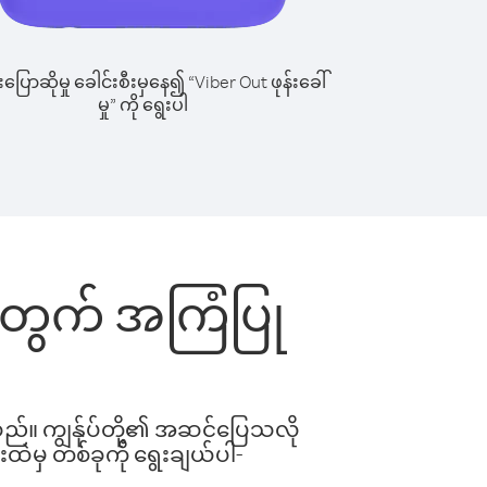
ြောဆိုမှု ခေါင်းစီးမှနေ၍ “Viber Out ဖုန်းခေါ်
မှု” ကို ရွေးပါ
်းအတွက် အကြံပြု
ါသည်။ ကျွန်ုပ်တို့၏ အဆင်ပြေသလို
းထဲမှ တစ်ခုကို ရွေးချယ်ပါ-