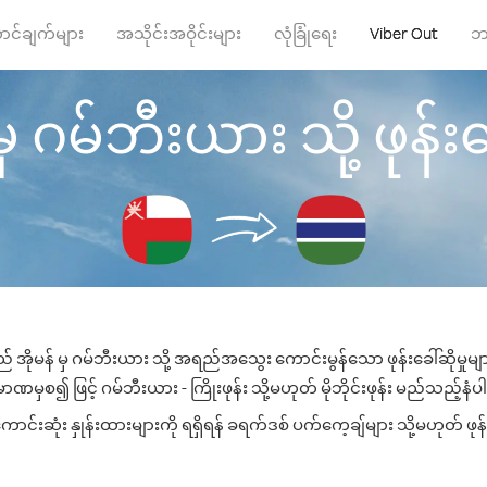
ာင်ချက်များ
အသိုင်းအဝိုင်းများ
လုံခြုံရေး
Viber Out
ဘ
မှ ဂမ်ဘီးယား သို့ ဖုန်းခေ
် အိုမန် မှ ဂမ်ဘီးယား သို့ အရည်အသွေး ကောင်းမွန်သော ဖုန်းခေါ်ဆိုမှုမ
ဏမှစ၍ ဖြင့် ဂမ်ဘီးယား - ကြိုးဖုန်း သို့မဟုတ် မိုဘိုင်းဖုန်း မည်သည့်နံပါတ
းဆုံး နှုန်းထားများကို ရရှိရန် ခရက်ဒစ် ပက်ကေ့ချ်များ သို့မဟုတ် ဖုန