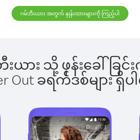
ဂမ်ဘီးယား အတွက် နှုန်းထားများကို ကြည့်ပါ
်ဘီးယား သို့ ဖုန်းခေါ်
ber Out ခရက်ဒစ်များ ရှ