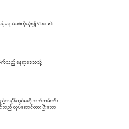
့်ခရက်ဒစ်ကိုသုံး၍ Viber ၏
လိုက်သည့် နေရာဒေသသို့
 မည်သည့်အချိန်တွင်မဆို သက်တမ်းတိုး
 သင်သည် လုပ်ဆောင်ထားပြီးသော