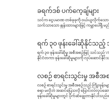
ခရက်ဒစ် ပက်ကေ့ချ်များ
သင်က ငွေပမာဏ တစ်ခုခုကို ဝယ်ယူလိုက်သောအခ
သက်သာသော နှုန်းထားများဖြင့် ကမ္ဘာပေါ်ရှိ မည်သ
ရက် ၃၀ ဖုန်းခေါ်ဆိုနိုင်သည့
ရက် ၃၀ ဖုန်းခေါ်ဆိုမှု အစီအစဉ်ဖြင့် သင်သည
နိုင်ငံတကာ ဖုန်းခေါ်ဆိုမှုများကို လုပ်ဆောင်နိုင
လစဉ် စာရင်းသွင်းမှု အစီအစ
လစဉ် စာရင်းသွင်းမှု အစီအစဉ်သည် ကြိုးဖုန်းများနှင
စရာ မလိုဘဲ အဆင်ပြေသလို ပြောင်းလဲလုပ်ဆောင
ဖုန်းခေါ်ဆိုမှုများတွင် ပိုက်ဆံချွေတာနိုင်ပါသည်။