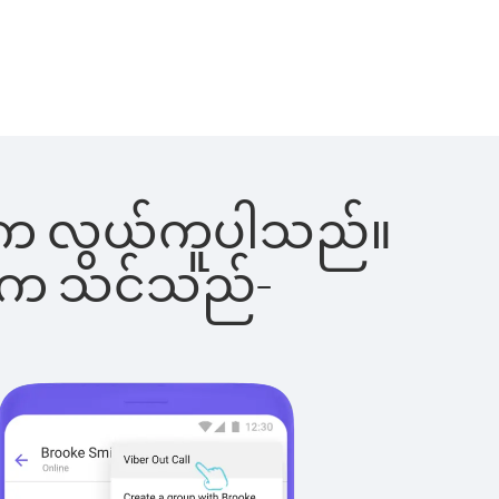
ခြင်းက လွယ်ကူပါသည်။
ိပါက သင်သည်-