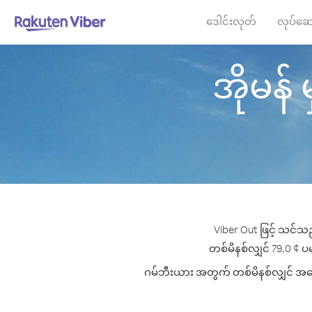
ဒေါင်းလုတ်
လုပ်ဆေ
အိုမန် 
Viber Out ဖြင့် သင်သည
တစ်မိနစ်လျှင် 79.0 ¢ ပမာ
ဂမ်ဘီးယား အတွက် တစ်မိနစ်လျှင် အကောင်