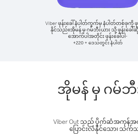
Viber ဖုန်းခေါ်နံပါတ်ကွက်မှ နံပါတ်တစ်ခုကို ဖု
နိုင်သည်။
အိုမန် မှ ဂမ်ဘီးယား သို့ ဖုန်းခေါ်ဆိ
အောက်ပါအတိုင်း ဖုန်းခေါ်ပါ-
+
+
220
ဒေသတွင်း နံပါတ်
အိုမန် မှ ဂမ်ဘ
Viber Out သည် ပိုက်ဆံအကုန်အကျ 
ပြောင်းလဲနိုင်သော၊ သက်သာသ