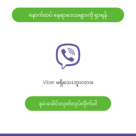
နောက်ထပ် နေရာဒေသများကို ရှာရန်
Viber မရှိသေးဘူးလား။
ခုပဲ ဒေါင်းလုတ်လုပ်လိုက်ပါ