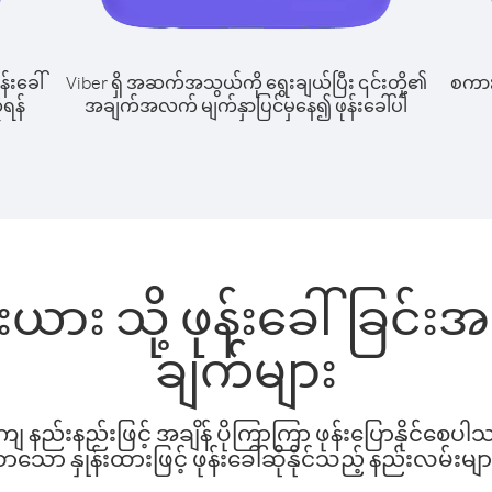
န်းခေါ်
Viber ရှိ အဆက်အသွယ်ကို ရွေးချယ်ပြီး ၎င်းတို့၏
စကားပ
ုရန်
အချက်အလက် မျက်နှာပြင်မှနေ၍ ဖုန်းခေါ်ပါ
ီးယား သို့ ဖုန်းခေါ်ခြင
ချက်များ
နည်းနည်းဖြင့် အချိန် ပိုကြာကြာ ဖုန်းပြောနိုင်စေပ
ော နှုန်းထားဖြင့် ဖုန်းခေါ်ဆိုနိုင်သည့် နည်းလမ်းမျာ