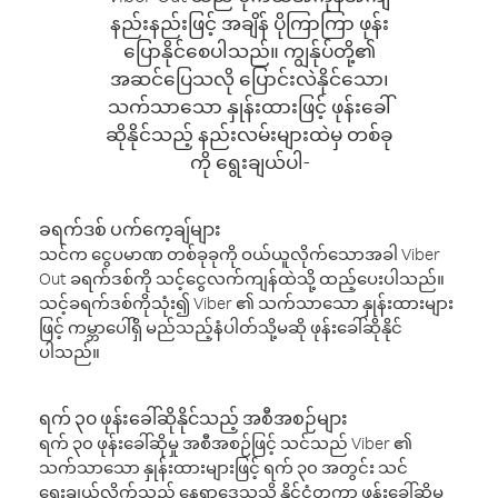
နည်းနည်းဖြင့် အချိန် ပိုကြာကြာ ဖုန်း
ပြောနိုင်စေပါသည်။ ကျွန်ုပ်တို့၏
အဆင်ပြေသလို ပြောင်းလဲနိုင်သော၊
သက်သာသော နှုန်းထားဖြင့် ဖုန်းခေါ်
ဆိုနိုင်သည့် နည်းလမ်းများထဲမှ တစ်ခု
ကို ရွေးချယ်ပါ-
ခရက်ဒစ် ပက်ကေ့ချ်များ
သင်က ငွေပမာဏ တစ်ခုခုကို ဝယ်ယူလိုက်သောအခါ Viber
Out ခရက်ဒစ်ကို သင့်ငွေလက်ကျန်ထဲသို့ ထည့်ပေးပါသည်။
သင့်ခရက်ဒစ်ကိုသုံး၍ Viber ၏ သက်သာသော နှုန်းထားများ
ဖြင့် ကမ္ဘာပေါ်ရှိ မည်သည့်နံပါတ်သို့မဆို ဖုန်းခေါ်ဆိုနိုင်
ပါသည်။
ရက် ၃၀ ဖုန်းခေါ်ဆိုနိုင်သည့် အစီအစဉ်များ
ရက် ၃၀ ဖုန်းခေါ်ဆိုမှု အစီအစဉ်ဖြင့် သင်သည် Viber ၏
သက်သာသော နှုန်းထားများဖြင့် ရက် ၃၀ အတွင်း သင်
ရွေးချယ်လိုက်သည့် နေရာဒေသသို့ နိုင်ငံတကာ ဖုန်းခေါ်ဆိုမှု