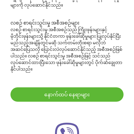
များကို လုပ်ဆောင်နိုင်သည်။
လစဉ် စာရင်းသွင်းမှု အစီအစဉ်များ
လစဉ် စာရင်းသွင်းမှု အစီအစဉ်သည် ကြိုးဖုန်းများနှင့်
မိုဘိုင်းဖုန်းများသို့ နိုင်ငံတကာ ဖုန်းခေါ်ဆိုမှုများ ပြုလုပ်နိုင်ပြီး
မည်သည့်အချိန်တွင်မဆို သက်တမ်းတိုးစရာ မလိုဘဲ
အဆင်ပြေသလို ပြောင်းလဲလုပ်ဆောင်နိုင်သည့် အစီအစဉ်ဖြစ်
ပါသည်။ လစဉ် စာရင်းသွင်းမှု အစီအစဉ်ဖြင့် သင်သည်
လုပ်ဆောင်ထားပြီးသော ဖုန်းခေါ်ဆိုမှုများတွင် ပိုက်ဆံချွေတာ
နိုင်ပါသည်။
နောက်ထပ် နေရာများ