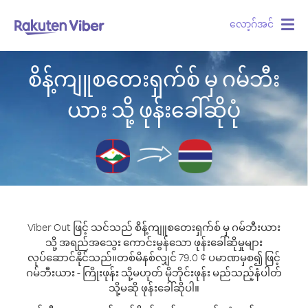
လော့ဂ်အင်
Togg
navig
စိန့်ကျူစတေးရှက်စ် မှ ဂမ်ဘီး
ယား သို့ ဖုန်းခေါ်ဆိုပုံ
Viber Out ဖြင့် သင်သည် စိန့်ကျူစတေးရှက်စ် မှ ဂမ်ဘီးယား
သို့ အရည်အသွေး ကောင်းမွန်သော ဖုန်းခေါ်ဆိုမှုများ
လုပ်ဆောင်နိုင်သည်။
တစ်မိနစ်လျှင် 79.0 ¢ ပမာဏမှစ၍ ဖြင့်
ဂမ်ဘီးယား - ကြိုးဖုန်း သို့မဟုတ် မိုဘိုင်းဖုန်း မည်သည့်နံပါတ်
သို့မဆို ဖုန်းခေါ်ဆိုပါ။