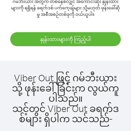
ဂမ်ဘီးယား အတွက် တစ်မိနစ်လျှင် အကောင်းဆုံး နှုန်းထား
များကို ရရှိရန် ခရက်ဒစ် ပက်ကေ့ချ်များ သို့မဟုတ် ဖုန်းခေါ်ဆို
မှု အစီအစဉ်တစ်ခုကို ဝယ်ယူပါ။
နှုန်းထားများကို ကြည့်ပါ
Viber Out ဖြင့် ဂမ်ဘီးယား
သို့ ဖုန်းခေါ်ခြင်းက လွယ်ကူ
ပါသည်။
သင့်တွင် Viber Out ခရက်ဒ
စ်များ ရှိပါက သင်သည်-