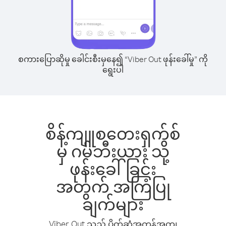
စကားပြောဆိုမှု ခေါင်းစီးမှနေ၍ “Viber Out ဖုန်းခေါ်မှု” ကို
ရွေးပါ
စိန့်ကျူစတေးရှက်စ်
မှ ဂမ်ဘီးယား သို့
ဖုန်းခေါ်ခြင်း
အတွက် အကြံပြု
ချက်များ
Viber Out သည် ပိုက်ဆံအကုန်အကျ