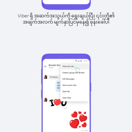
Viber ရှိ အဆက်အသွယ်ကို ရွေးချယ်ပြီး ၎င်းတို့၏
အချက်အလက် မျက်နှာပြင်မှနေ၍ ဖုန်းခေါ်ပါ