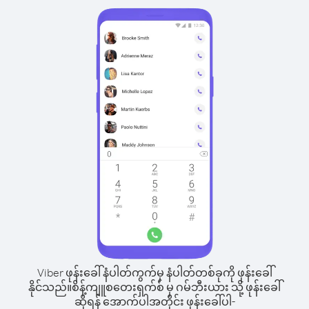
Viber ဖုန်းခေါ်နံပါတ်ကွက်မှ နံပါတ်တစ်ခုကို ဖုန်းခေါ်
နိုင်သည်။
စိန့်ကျူစတေးရှက်စ် မှ ဂမ်ဘီးယား သို့ ဖုန်းခေါ်
ဆိုရန် အောက်ပါအတိုင်း ဖုန်းခေါ်ပါ-