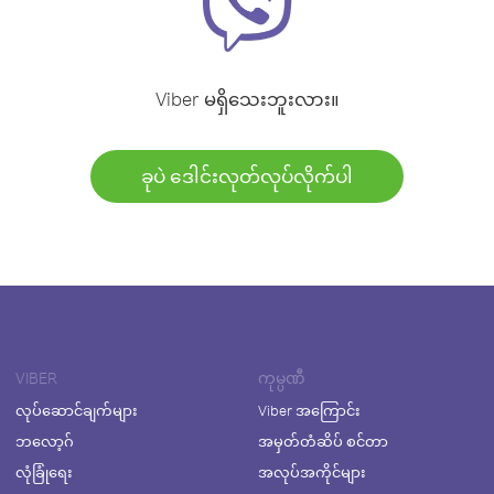
Viber မရှိသေးဘူးလား။
ခုပဲ ဒေါင်းလုတ်လုပ်လိုက်ပါ
VIBER
ကုမ္ပဏီ
လုပ်ဆောင်ချက်များ
Viber အကြောင်း
ဘလော့ဂ်
အမှတ်တံဆိပ် စင်တာ
လုံခြုံရေး
အလုပ်အကိုင်များ