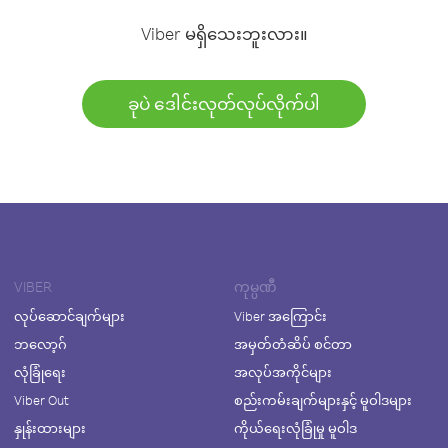
Viber မရှိသေးဘူးလား။
ခုပဲ ဒေါင်းလုတ်လုပ်လိုက်ပါ
VIBER
ကုမ္ပဏီ
လုပ်ဆောင်ချက်များ
Viber အကြောင်း
ဘလော့ဂ်
အမှတ်တံဆိပ် စင်တာ
လုံခြုံရေး
အလုပ်အကိုင်များ
Viber Out
စည်းကမ်းချက်များနှင့် မူဝါဒများ
နှုန်းထားများ
ကိုယ်ရေးလုံခြုံမှု မူဝါဒ