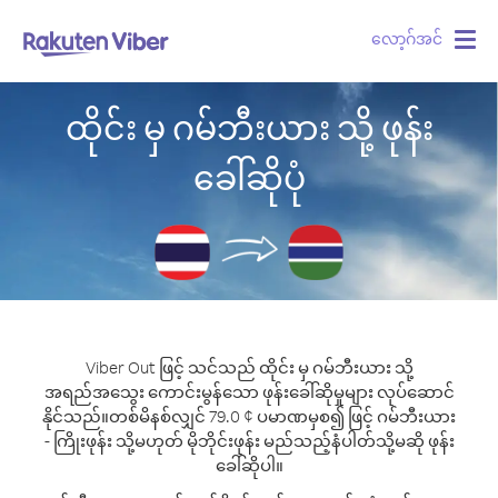
လော့ဂ်အင်
Togg
navig
ထိုင်း မှ ဂမ်ဘီးယား သို့ ဖုန်း
ခေါ်ဆိုပုံ
Viber Out ဖြင့် သင်သည် ထိုင်း မှ ဂမ်ဘီးယား သို့
အရည်အသွေး ကောင်းမွန်သော ဖုန်းခေါ်ဆိုမှုများ လုပ်ဆောင်
နိုင်သည်။
တစ်မိနစ်လျှင် 79.0 ¢ ပမာဏမှစ၍ ဖြင့် ဂမ်ဘီးယား
- ကြိုးဖုန်း သို့မဟုတ် မိုဘိုင်းဖုန်း မည်သည့်နံပါတ်သို့မဆို ဖုန်း
ခေါ်ဆိုပါ။