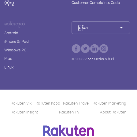
ပံ့ပိုးမှု
Customer Complaints Code
ဒေါင်းလုတ်
မြန်မာ
Android
iPhone & iPad
Windows PC
Mac
©
2026
Viber Media S.à r.l.
Linux
Rakuten Viki
Rakuten Kobo
Rakuten Travel
Rakuten Marketing
Rakuten Insight
Rakuten TV
About Rakuten