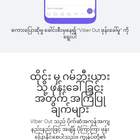
စကားပြောဆိုမှု ခေါင်းစီးမှနေ၍ “Viber Out ဖုန်းခေါ်မှု” ကို
ရွေးပါ
ထိုင်း မှ ဂမ်ဘီးယား
သို့ ဖုန်းခေါ်ခြင်း
အတွက် အကြံပြု
ချက်များ
Viber Out သည် ပိုက်ဆံအကုန်အကျ
နည်းနည်းဖြင့် အချိန် ပိုကြာကြာ ဖုန်း
ပြောနိုင်စေပါသည်။ ကျွန်ုပ်တို့၏