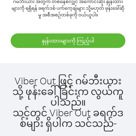
ဂမ်ဘီးယား အတွက် တစ်မိနစ်လျှင် အကောင်းဆုံး နှုန်းထား
များကို ရရှိရန် ခရက်ဒစ် ပက်ကေ့ချ်များ သို့မဟုတ် ဖုန်းခေါ်ဆို
မှု အစီအစဉ်တစ်ခုကို ဝယ်ယူပါ။
နှုန်းထားများကို ကြည့်ပါ
Viber Out ဖြင့် ဂမ်ဘီးယား
သို့ ဖုန်းခေါ်ခြင်းက လွယ်ကူ
ပါသည်။
သင့်တွင် Viber Out ခရက်ဒ
စ်များ ရှိပါက သင်သည်-