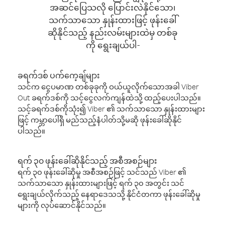
အဆင်ပြေသလို ပြောင်းလဲနိုင်သော၊
သက်သာသော နှုန်းထားဖြင့် ဖုန်းခေါ်
ဆိုနိုင်သည့် နည်းလမ်းများထဲမှ တစ်ခု
ကို ရွေးချယ်ပါ-
ခရက်ဒစ် ပက်ကေ့ချ်များ
သင်က ငွေပမာဏ တစ်ခုခုကို ဝယ်ယူလိုက်သောအခါ Viber
Out ခရက်ဒစ်ကို သင့်ငွေလက်ကျန်ထဲသို့ ထည့်ပေးပါသည်။
သင့်ခရက်ဒစ်ကိုသုံး၍ Viber ၏ သက်သာသော နှုန်းထားများ
ဖြင့် ကမ္ဘာပေါ်ရှိ မည်သည့်နံပါတ်သို့မဆို ဖုန်းခေါ်ဆိုနိုင်
ပါသည်။
ရက် ၃၀ ဖုန်းခေါ်ဆိုနိုင်သည့် အစီအစဉ်များ
ရက် ၃၀ ဖုန်းခေါ်ဆိုမှု အစီအစဉ်ဖြင့် သင်သည် Viber ၏
သက်သာသော နှုန်းထားများဖြင့် ရက် ၃၀ အတွင်း သင်
ရွေးချယ်လိုက်သည့် နေရာဒေသသို့ နိုင်ငံတကာ ဖုန်းခေါ်ဆိုမှု
များကို လုပ်ဆောင်နိုင်သည်။