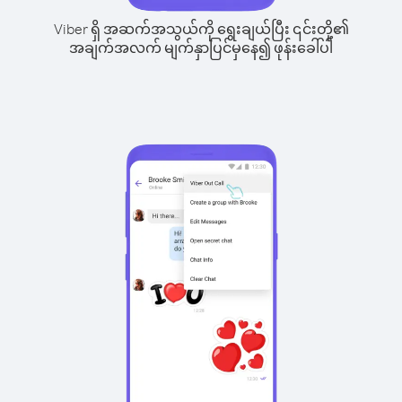
Viber ရှိ အဆက်အသွယ်ကို ရွေးချယ်ပြီး ၎င်းတို့၏
အချက်အလက် မျက်နှာပြင်မှနေ၍ ဖုန်းခေါ်ပါ