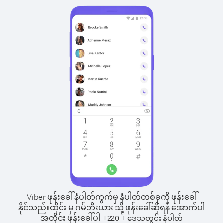
Viber ဖုန်းခေါ်နံပါတ်ကွက်မှ နံပါတ်တစ်ခုကို ဖုန်းခေါ်
နိုင်သည်။
ထိုင်း မှ ဂမ်ဘီးယား သို့ ဖုန်းခေါ်ဆိုရန် အောက်ပါ
အတိုင်း ဖုန်းခေါ်ပါ-
+
+
220
ဒေသတွင်း နံပါတ်