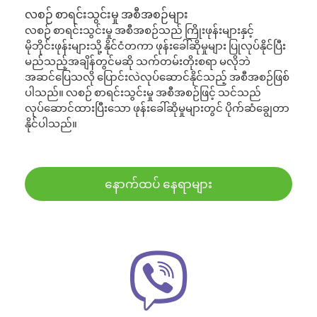
လစဉ် စာရင်းသွင်းမှု အစီအစဉ်များ
လစဉ် စာရင်းသွင်းမှု အစီအစဉ်သည် ကြိုးဖုန်းများနှင့်
မိုဘိုင်းဖုန်းများသို့ နိုင်ငံတကာ ဖုန်းခေါ်ဆိုမှုများ ပြုလုပ်နိုင်ပြီး
မည်သည့်အချိန်တွင်မဆို သက်တမ်းတိုးစရာ မလိုဘဲ
အဆင်ပြေသလို ပြောင်းလဲလုပ်ဆောင်နိုင်သည့် အစီအစဉ်ဖြစ်
ပါသည်။ လစဉ် စာရင်းသွင်းမှု အစီအစဉ်ဖြင့် သင်သည်
လုပ်ဆောင်ထားပြီးသော ဖုန်းခေါ်ဆိုမှုများတွင် ပိုက်ဆံချွေတာ
နိုင်ပါသည်။
နောက်ထပ် နေရာများ