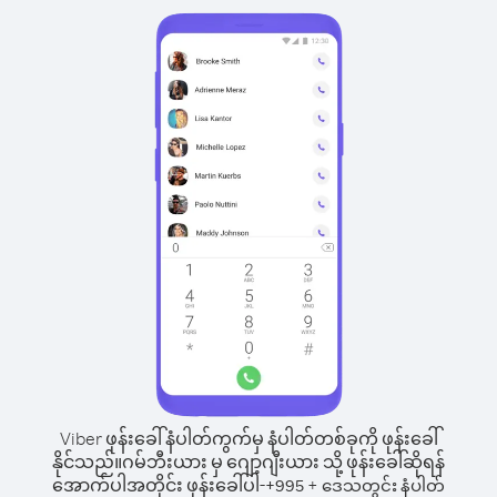
Viber ဖုန်းခေါ်နံပါတ်ကွက်မှ နံပါတ်တစ်ခုကို ဖုန်းခေါ်
နိုင်သည်။
ဂမ်ဘီးယား မှ ဂျော့ဂျီးယား သို့ ဖုန်းခေါ်ဆိုရန်
အောက်ပါအတိုင်း ဖုန်းခေါ်ပါ-
+
+
995
ဒေသတွင်း နံပါတ်