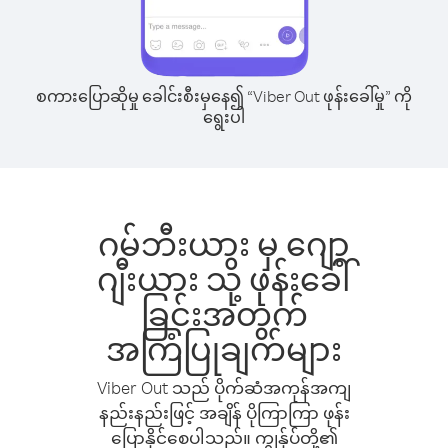
စကားပြောဆိုမှု ခေါင်းစီးမှနေ၍ “Viber Out ဖုန်းခေါ်မှု” ကို
ရွေးပါ
ဂမ်ဘီးယား မှ ဂျော့
ဂျီးယား သို့ ဖုန်းခေါ်
ခြင်းအတွက်
အကြံပြုချက်များ
Viber Out သည် ပိုက်ဆံအကုန်အကျ
နည်းနည်းဖြင့် အချိန် ပိုကြာကြာ ဖုန်း
ပြောနိုင်စေပါသည်။ ကျွန်ုပ်တို့၏