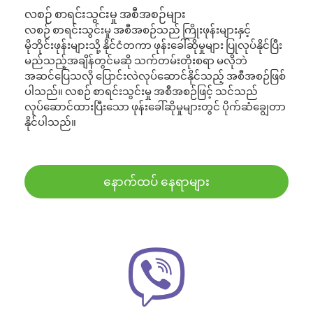
လစဉ် စာရင်းသွင်းမှု အစီအစဉ်များ
လစဉ် စာရင်းသွင်းမှု အစီအစဉ်သည် ကြိုးဖုန်းများနှင့်
မိုဘိုင်းဖုန်းများသို့ နိုင်ငံတကာ ဖုန်းခေါ်ဆိုမှုများ ပြုလုပ်နိုင်ပြီး
မည်သည့်အချိန်တွင်မဆို သက်တမ်းတိုးစရာ မလိုဘဲ
အဆင်ပြေသလို ပြောင်းလဲလုပ်ဆောင်နိုင်သည့် အစီအစဉ်ဖြစ်
ပါသည်။ လစဉ် စာရင်းသွင်းမှု အစီအစဉ်ဖြင့် သင်သည်
လုပ်ဆောင်ထားပြီးသော ဖုန်းခေါ်ဆိုမှုများတွင် ပိုက်ဆံချွေတာ
နိုင်ပါသည်။
နောက်ထပ် နေရာများ