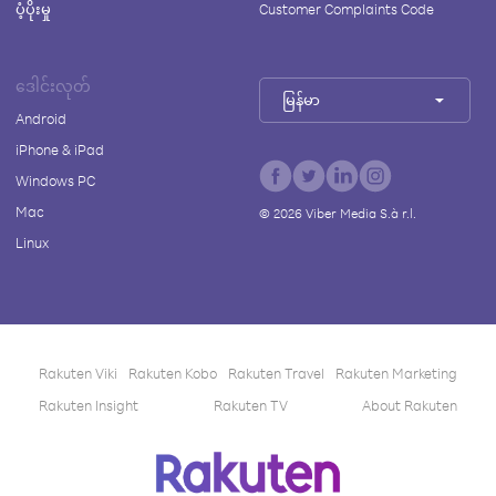
ပံ့ပိုးမှု
Customer Complaints Code
ဒေါင်းလုတ်
မြန်မာ
Android
iPhone & iPad
Windows PC
Mac
©
2026
Viber Media S.à r.l.
Linux
Rakuten Viki
Rakuten Kobo
Rakuten Travel
Rakuten Marketing
Rakuten Insight
Rakuten TV
About Rakuten