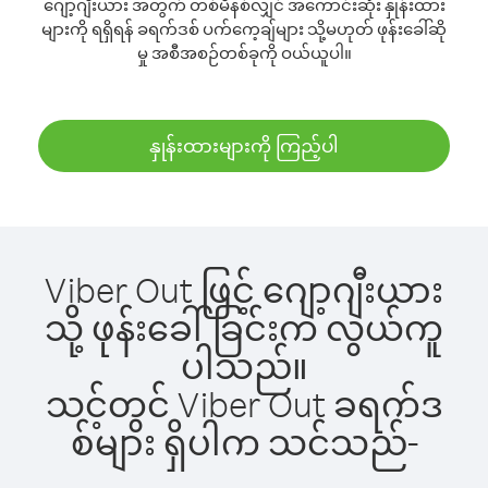
ဂျော့ဂျီးယား အတွက် တစ်မိနစ်လျှင် အကောင်းဆုံး နှုန်းထား
များကို ရရှိရန် ခရက်ဒစ် ပက်ကေ့ချ်များ သို့မဟုတ် ဖုန်းခေါ်ဆို
မှု အစီအစဉ်တစ်ခုကို ဝယ်ယူပါ။
နှုန်းထားများကို ကြည့်ပါ
Viber Out ဖြင့် ဂျော့ဂျီးယား
သို့ ဖုန်းခေါ်ခြင်းက လွယ်ကူ
ပါသည်။
သင့်တွင် Viber Out ခရက်ဒ
စ်များ ရှိပါက သင်သည်-