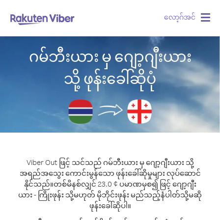
လော့ဂ်အင်
Togg
navig
ဂမ်ဘီးယား မှ ဂျော့ဂျီးယား
သို့ ဖုန်းခေါ်ဆိုပုံ
Viber Out ဖြင့် သင်သည် ဂမ်ဘီးယား မှ ဂျော့ဂျီးယား သို့
အရည်အသွေး ကောင်းမွန်သော ဖုန်းခေါ်ဆိုမှုများ လုပ်ဆောင်
နိုင်သည်။
တစ်မိနစ်လျှင် 23.0 ¢ ပမာဏမှစ၍ ဖြင့် ဂျော့ဂျီး
ယား - ကြိုးဖုန်း သို့မဟုတ် မိုဘိုင်းဖုန်း မည်သည့်နံပါတ်သို့မဆို
ဖုန်းခေါ်ဆိုပါ။