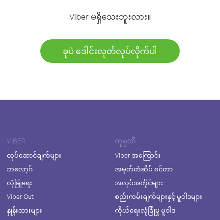
Viber မရှိသေးဘူးလား။
ခုပဲ ဒေါင်းလုတ်လုပ်လိုက်ပါ
VIBER
ကုမ္ပဏီ
လုပ်ဆောင်ချက်များ
Viber အကြောင်း
ဘလော့ဂ်
အမှတ်တံဆိပ် စင်တာ
လုံခြုံရေး
အလုပ်အကိုင်များ
Viber Out
စည်းကမ်းချက်များနှင့် မူဝါဒများ
နှုန်းထားများ
ကိုယ်ရေးလုံခြုံမှု မူဝါဒ