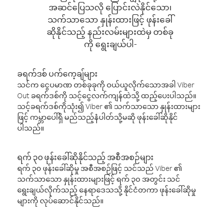
အဆင်ပြေသလို ပြောင်းလဲနိုင်သော၊
သက်သာသော နှုန်းထားဖြင့် ဖုန်းခေါ်
ဆိုနိုင်သည့် နည်းလမ်းများထဲမှ တစ်ခု
ကို ရွေးချယ်ပါ-
ခရက်ဒစ် ပက်ကေ့ချ်များ
သင်က ငွေပမာဏ တစ်ခုခုကို ဝယ်ယူလိုက်သောအခါ Viber
Out ခရက်ဒစ်ကို သင့်ငွေလက်ကျန်ထဲသို့ ထည့်ပေးပါသည်။
သင့်ခရက်ဒစ်ကိုသုံး၍ Viber ၏ သက်သာသော နှုန်းထားများ
ဖြင့် ကမ္ဘာပေါ်ရှိ မည်သည့်နံပါတ်သို့မဆို ဖုန်းခေါ်ဆိုနိုင်
ပါသည်။
ရက် ၃၀ ဖုန်းခေါ်ဆိုနိုင်သည့် အစီအစဉ်များ
ရက် ၃၀ ဖုန်းခေါ်ဆိုမှု အစီအစဉ်ဖြင့် သင်သည် Viber ၏
သက်သာသော နှုန်းထားများဖြင့် ရက် ၃၀ အတွင်း သင်
ရွေးချယ်လိုက်သည့် နေရာဒေသသို့ နိုင်ငံတကာ ဖုန်းခေါ်ဆိုမှု
များကို လုပ်ဆောင်နိုင်သည်။