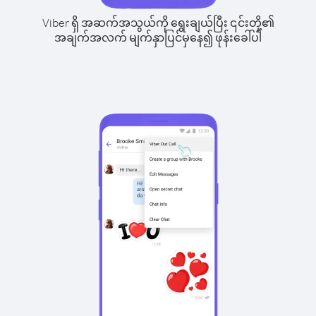
Viber ရှိ အဆက်အသွယ်ကို ရွေးချယ်ပြီး ၎င်းတို့၏
အချက်အလက် မျက်နှာပြင်မှနေ၍ ဖုန်းခေါ်ပါ