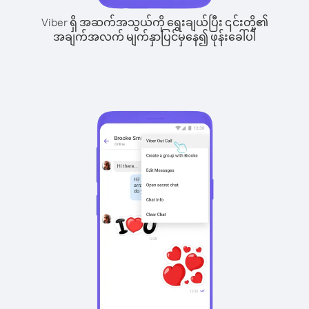
Viber ရှိ အဆက်အသွယ်ကို ရွေးချယ်ပြီး ၎င်းတို့၏
အချက်အလက် မျက်နှာပြင်မှနေ၍ ဖုန်းခေါ်ပါ