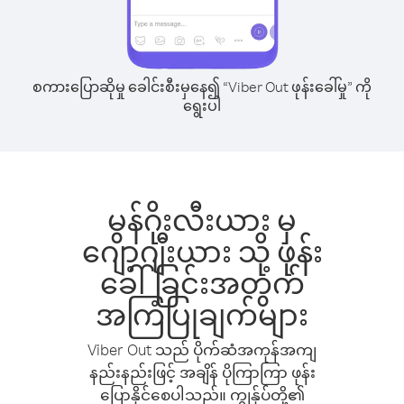
စကားပြောဆိုမှု ခေါင်းစီးမှနေ၍ “Viber Out ဖုန်းခေါ်မှု” ကို
ရွေးပါ
မွန်ဂိုးလီးယား မှ
ဂျော့ဂျီးယား သို့ ဖုန်း
ခေါ်ခြင်းအတွက်
အကြံပြုချက်များ
Viber Out သည် ပိုက်ဆံအကုန်အကျ
နည်းနည်းဖြင့် အချိန် ပိုကြာကြာ ဖုန်း
ပြောနိုင်စေပါသည်။ ကျွန်ုပ်တို့၏