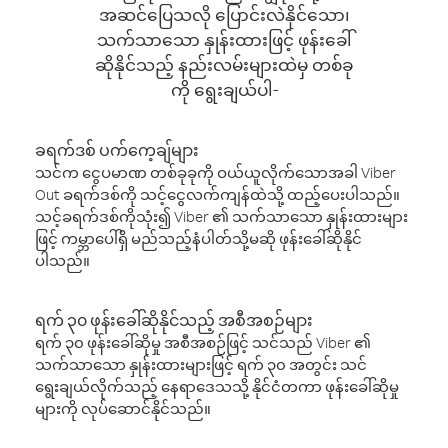
အဆင်ပြေသလို ပြောင်းလဲနိုင်သော၊
သက်သာသော နှုန်းထားဖြင့် ဖုန်းခေါ်
ဆိုနိုင်သည့် နည်းလမ်းများထဲမှ တစ်ခု
ကို ရွေးချယ်ပါ-
ခရက်ဒစ် ပက်ကေ့ချ်များ
သင်က ငွေပမာဏ တစ်ခုခုကို ဝယ်ယူလိုက်သောအခါ Viber
Out ခရက်ဒစ်ကို သင့်ငွေလက်ကျန်ထဲသို့ ထည့်ပေးပါသည်။
သင့်ခရက်ဒစ်ကိုသုံး၍ Viber ၏ သက်သာသော နှုန်းထားများ
ဖြင့် ကမ္ဘာပေါ်ရှိ မည်သည့်နံပါတ်သို့မဆို ဖုန်းခေါ်ဆိုနိုင်
ပါသည်။
ရက် ၃၀ ဖုန်းခေါ်ဆိုနိုင်သည့် အစီအစဉ်များ
ရက် ၃၀ ဖုန်းခေါ်ဆိုမှု အစီအစဉ်ဖြင့် သင်သည် Viber ၏
သက်သာသော နှုန်းထားများဖြင့် ရက် ၃၀ အတွင်း သင်
ရွေးချယ်လိုက်သည့် နေရာဒေသသို့ နိုင်ငံတကာ ဖုန်းခေါ်ဆိုမှု
များကို လုပ်ဆောင်နိုင်သည်။