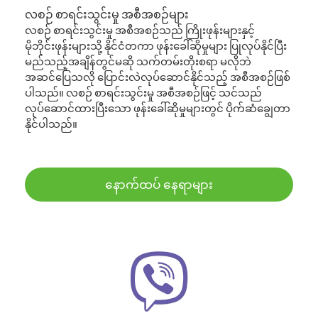
လစဉ် စာရင်းသွင်းမှု အစီအစဉ်များ
လစဉ် စာရင်းသွင်းမှု အစီအစဉ်သည် ကြိုးဖုန်းများနှင့်
မိုဘိုင်းဖုန်းများသို့ နိုင်ငံတကာ ဖုန်းခေါ်ဆိုမှုများ ပြုလုပ်နိုင်ပြီး
မည်သည့်အချိန်တွင်မဆို သက်တမ်းတိုးစရာ မလိုဘဲ
အဆင်ပြေသလို ပြောင်းလဲလုပ်ဆောင်နိုင်သည့် အစီအစဉ်ဖြစ်
ပါသည်။ လစဉ် စာရင်းသွင်းမှု အစီအစဉ်ဖြင့် သင်သည်
လုပ်ဆောင်ထားပြီးသော ဖုန်းခေါ်ဆိုမှုများတွင် ပိုက်ဆံချွေတာ
နိုင်ပါသည်။
နောက်ထပ် နေရာများ