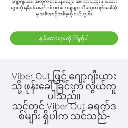
ဂျော့ဂျီးယား အတွက် တစ်မိနစ်လျှင် အကောင်းဆုံး နှုန်းထား
များကို ရရှိရန် ခရက်ဒစ် ပက်ကေ့ချ်များ သို့မဟုတ် ဖုန်းခေါ်ဆို
မှု အစီအစဉ်တစ်ခုကို ဝယ်ယူပါ။
နှုန်းထားများကို ကြည့်ပါ
Viber Out ဖြင့် ဂျော့ဂျီးယား
သို့ ဖုန်းခေါ်ခြင်းက လွယ်ကူ
ပါသည်။
သင့်တွင် Viber Out ခရက်ဒ
စ်များ ရှိပါက သင်သည်-