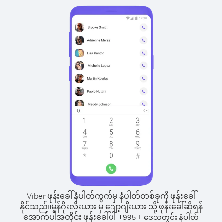
Viber ဖုန်းခေါ်နံပါတ်ကွက်မှ နံပါတ်တစ်ခုကို ဖုန်းခေါ်
နိုင်သည်။
မွန်ဂိုးလီးယား မှ ဂျော့ဂျီးယား သို့ ဖုန်းခေါ်ဆိုရန်
အောက်ပါအတိုင်း ဖုန်းခေါ်ပါ-
+
+
995
ဒေသတွင်း နံပါတ်