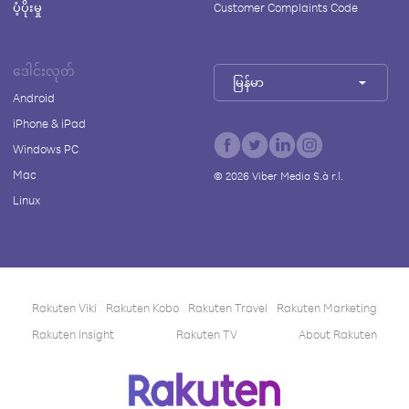
ပံ့ပိုးမှု
Customer Complaints Code
ဒေါင်းလုတ်
မြန်မာ
Android
iPhone & iPad
Windows PC
Mac
©
2026
Viber Media S.à r.l.
Linux
Rakuten Viki
Rakuten Kobo
Rakuten Travel
Rakuten Marketing
Rakuten Insight
Rakuten TV
About Rakuten