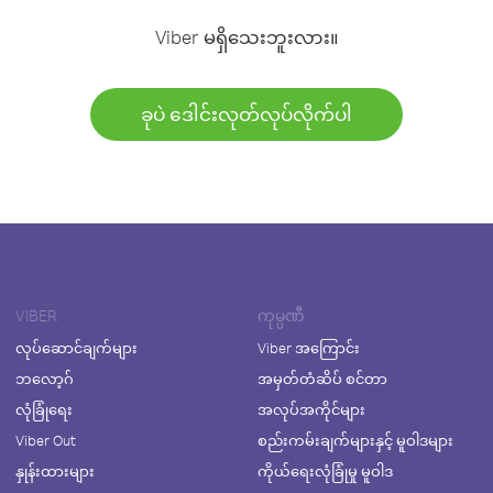
Viber မရှိသေးဘူးလား။
ခုပဲ ဒေါင်းလုတ်လုပ်လိုက်ပါ
VIBER
ကုမ္ပဏီ
လုပ်ဆောင်ချက်များ
Viber အကြောင်း
ဘလော့ဂ်
အမှတ်တံဆိပ် စင်တာ
လုံခြုံရေး
အလုပ်အကိုင်များ
Viber Out
စည်းကမ်းချက်များနှင့် မူဝါဒများ
နှုန်းထားများ
ကိုယ်ရေးလုံခြုံမှု မူဝါဒ