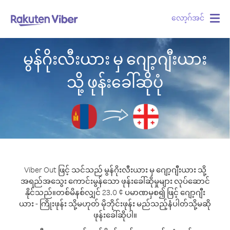
လော့ဂ်အင်
Togg
navig
မွန်ဂိုးလီးယား မှ ဂျော့ဂျီးယား
သို့ ဖုန်းခေါ်ဆိုပုံ
Viber Out ဖြင့် သင်သည် မွန်ဂိုးလီးယား မှ ဂျော့ဂျီးယား သို့
အရည်အသွေး ကောင်းမွန်သော ဖုန်းခေါ်ဆိုမှုများ လုပ်ဆောင်
နိုင်သည်။
တစ်မိနစ်လျှင် 23.0 ¢ ပမာဏမှစ၍ ဖြင့် ဂျော့ဂျီး
ယား - ကြိုးဖုန်း သို့မဟုတ် မိုဘိုင်းဖုန်း မည်သည့်နံပါတ်သို့မဆို
ဖုန်းခေါ်ဆိုပါ။