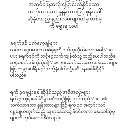
အဆင်ပြေသလို ပြောင်းလဲနိုင်သော၊
သက်သာသော နှုန်းထားဖြင့် ဖုန်းခေါ်
ဆိုနိုင်သည့် နည်းလမ်းများထဲမှ တစ်ခု
ကို ရွေးချယ်ပါ-
ခရက်ဒစ် ပက်ကေ့ချ်များ
သင်က ငွေပမာဏ တစ်ခုခုကို ဝယ်ယူလိုက်သောအခါ Viber
Out ခရက်ဒစ်ကို သင့်ငွေလက်ကျန်ထဲသို့ ထည့်ပေးပါသည်။
သင့်ခရက်ဒစ်ကိုသုံး၍ Viber ၏ သက်သာသော နှုန်းထားများ
ဖြင့် ကမ္ဘာပေါ်ရှိ မည်သည့်နံပါတ်သို့မဆို ဖုန်းခေါ်ဆိုနိုင်
ပါသည်။
ရက် ၃၀ ဖုန်းခေါ်ဆိုနိုင်သည့် အစီအစဉ်များ
ရက် ၃၀ ဖုန်းခေါ်ဆိုမှု အစီအစဉ်ဖြင့် သင်သည် Viber ၏
သက်သာသော နှုန်းထားများဖြင့် ရက် ၃၀ အတွင်း သင်
ရွေးချယ်လိုက်သည့် နေရာဒေသသို့ နိုင်ငံတကာ ဖုန်းခေါ်ဆိုမှု
များကို လုပ်ဆောင်နိုင်သည်။