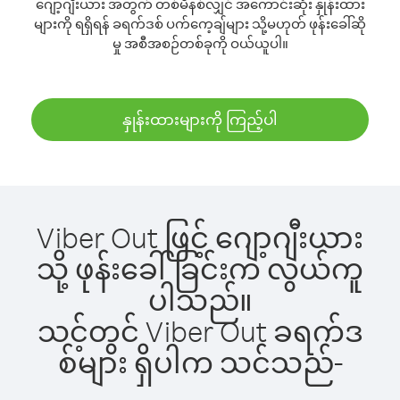
ဂျော့ဂျီးယား အတွက် တစ်မိနစ်လျှင် အကောင်းဆုံး နှုန်းထား
များကို ရရှိရန် ခရက်ဒစ် ပက်ကေ့ချ်များ သို့မဟုတ် ဖုန်းခေါ်ဆို
မှု အစီအစဉ်တစ်ခုကို ဝယ်ယူပါ။
နှုန်းထားများကို ကြည့်ပါ
Viber Out ဖြင့် ဂျော့ဂျီးယား
သို့ ဖုန်းခေါ်ခြင်းက လွယ်ကူ
ပါသည်။
သင့်တွင် Viber Out ခရက်ဒ
စ်များ ရှိပါက သင်သည်-