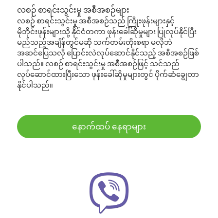
လစဉ် စာရင်းသွင်းမှု အစီအစဉ်များ
လစဉ် စာရင်းသွင်းမှု အစီအစဉ်သည် ကြိုးဖုန်းများနှင့်
မိုဘိုင်းဖုန်းများသို့ နိုင်ငံတကာ ဖုန်းခေါ်ဆိုမှုများ ပြုလုပ်နိုင်ပြီး
မည်သည့်အချိန်တွင်မဆို သက်တမ်းတိုးစရာ မလိုဘဲ
အဆင်ပြေသလို ပြောင်းလဲလုပ်ဆောင်နိုင်သည့် အစီအစဉ်ဖြစ်
ပါသည်။ လစဉ် စာရင်းသွင်းမှု အစီအစဉ်ဖြင့် သင်သည်
လုပ်ဆောင်ထားပြီးသော ဖုန်းခေါ်ဆိုမှုများတွင် ပိုက်ဆံချွေတာ
နိုင်ပါသည်။
နောက်ထပ် နေရာများ