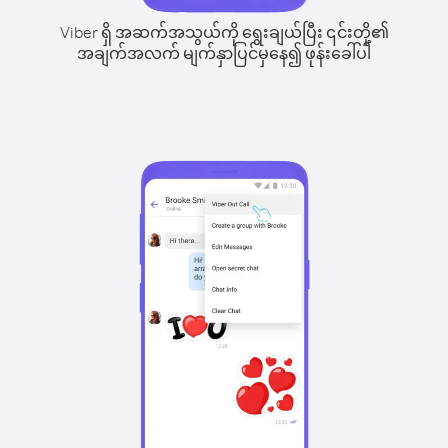
Viber ရှိ အဆက်အသွယ်ကို ရွေးချယ်ပြီး ၎င်းတို့၏
အချက်အလက် မျက်နှာပြင်မှနေ၍ ဖုန်းခေါ်ပါ