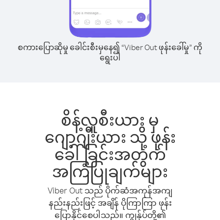
စကားပြောဆိုမှု ခေါင်းစီးမှနေ၍ “Viber Out ဖုန်းခေါ်မှု” ကို
ရွေးပါ
စိန့်လူစီးယား မှ
ဂျော့ဂျီးယား သို့ ဖုန်း
ခေါ်ခြင်းအတွက်
အကြံပြုချက်များ
Viber Out သည် ပိုက်ဆံအကုန်အကျ
နည်းနည်းဖြင့် အချိန် ပိုကြာကြာ ဖုန်း
ပြောနိုင်စေပါသည်။ ကျွန်ုပ်တို့၏