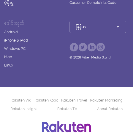
ပံ့ပိုးမှု
Customer Complaints Code
ဒေါင်းလုတ်
မြန်မာ
Android
iPhone & iPad
Windows PC
Mac
©
2026
Viber Media S.à r.l.
Linux
Rakuten Viki
Rakuten Kobo
Rakuten Travel
Rakuten Marketing
Rakuten Insight
Rakuten TV
About Rakuten