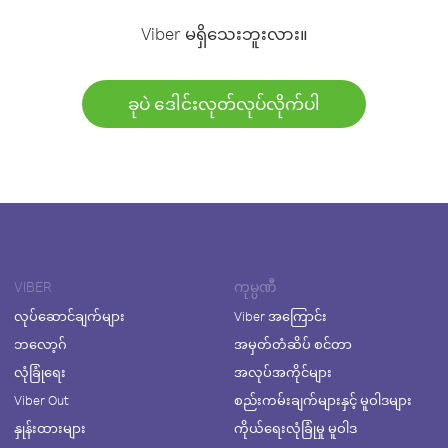
Viber မရှိသေးဘူးလား။
ခုပဲ ဒေါင်းလုတ်လုပ်လိုက်ပါ
VIBER
ကုမ္ပဏီ
လုပ်ဆောင်ချက်များ
Viber အကြောင်း
ဘလော့ဂ်
အမှတ်တံဆိပ် စင်တာ
လုံခြုံရေး
အလုပ်အကိုင်များ
Viber Out
စည်းကမ်းချက်များနှင့် မူဝါဒများ
နှုန်းထားများ
ကိုယ်ရေးလုံခြုံမှု မူဝါဒ