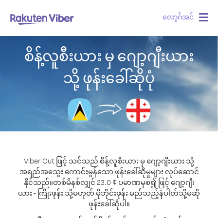
လော့ဂ်အင်
Togg
navig
စိန့်လူစီးယား မှ ဂျော့ဂျီးယား
သို့ ဖုန်းခေါ်ဆိုပုံ
Viber Out ဖြင့် သင်သည် စိန့်လူစီးယား မှ ဂျော့ဂျီးယား သို့
အရည်အသွေး ကောင်းမွန်သော ဖုန်းခေါ်ဆိုမှုများ လုပ်ဆောင်
နိုင်သည်။
တစ်မိနစ်လျှင် 23.0 ¢ ပမာဏမှစ၍ ဖြင့် ဂျော့ဂျီး
ယား - ကြိုးဖုန်း သို့မဟုတ် မိုဘိုင်းဖုန်း မည်သည့်နံပါတ်သို့မဆို
ဖုန်းခေါ်ဆိုပါ။