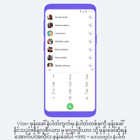
Viber ဖုန်းခေါ်နံပါတ်ကွက်မှ နံပါတ်တစ်ခုကို ဖုန်းခေါ်
နိုင်သည်။
စိန့်လူစီးယား မှ ဂျော့ဂျီးယား သို့ ဖုန်းခေါ်ဆိုရန်
အောက်ပါအတိုင်း ဖုန်းခေါ်ပါ-
+
+
995
ဒေသတွင်း နံပါတ်