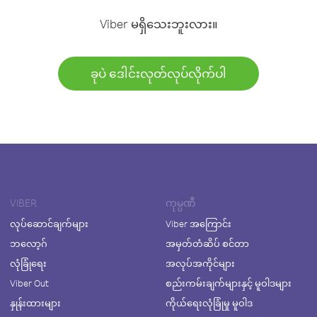
Viber မရှိသေးဘူးလား။
ခုပဲ ဒေါင်းလုတ်လုပ်လိုက်ပါ
VIBER
ကုမ္ပဏီ
လုပ်ဆောင်ချက်များ
Viber အကြောင်း
ဘလော့ဂ်
အမှတ်တံဆိပ် စင်တာ
လုံခြုံရေး
အလုပ်အကိုင်များ
Viber Out
စည်းကမ်းချက်များနှင့် မူဝါဒများ
နှုန်းထားများ
ကိုယ်ရေးလုံခြုံမှု မူဝါဒ