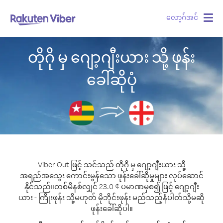
လော့ဂ်အင်
Togg
navig
တိုဂို မှ ဂျော့ဂျီးယား သို့ ဖုန်း
ခေါ်ဆိုပုံ
Viber Out ဖြင့် သင်သည် တိုဂို မှ ဂျော့ဂျီးယား သို့
အရည်အသွေး ကောင်းမွန်သော ဖုန်းခေါ်ဆိုမှုများ လုပ်ဆောင်
နိုင်သည်။
တစ်မိနစ်လျှင် 23.0 ¢ ပမာဏမှစ၍ ဖြင့် ဂျော့ဂျီး
ယား - ကြိုးဖုန်း သို့မဟုတ် မိုဘိုင်းဖုန်း မည်သည့်နံပါတ်သို့မဆို
ဖုန်းခေါ်ဆိုပါ။