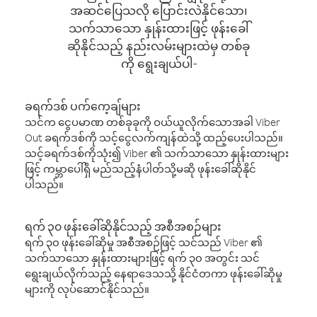
အဆင်ပြေသလို ပြောင်းလဲနိုင်သော၊
သက်သာသော နှုန်းထားဖြင့် ဖုန်းခေါ်
ဆိုနိုင်သည့် နည်းလမ်းများထဲမှ တစ်ခု
ကို ရွေးချယ်ပါ-
ခရက်ဒစ် ပက်ကေ့ချ်များ
သင်က ငွေပမာဏ တစ်ခုခုကို ဝယ်ယူလိုက်သောအခါ Viber
Out ခရက်ဒစ်ကို သင့်ငွေလက်ကျန်ထဲသို့ ထည့်ပေးပါသည်။
သင့်ခရက်ဒစ်ကိုသုံး၍ Viber ၏ သက်သာသော နှုန်းထားများ
ဖြင့် ကမ္ဘာပေါ်ရှိ မည်သည့်နံပါတ်သို့မဆို ဖုန်းခေါ်ဆိုနိုင်
ပါသည်။
ရက် ၃၀ ဖုန်းခေါ်ဆိုနိုင်သည့် အစီအစဉ်များ
ရက် ၃၀ ဖုန်းခေါ်ဆိုမှု အစီအစဉ်ဖြင့် သင်သည် Viber ၏
သက်သာသော နှုန်းထားများဖြင့် ရက် ၃၀ အတွင်း သင်
ရွေးချယ်လိုက်သည့် နေရာဒေသသို့ နိုင်ငံတကာ ဖုန်းခေါ်ဆိုမှု
များကို လုပ်ဆောင်နိုင်သည်။