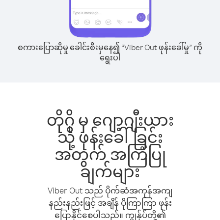
စကားပြောဆိုမှု ခေါင်းစီးမှနေ၍ “Viber Out ဖုန်းခေါ်မှု” ကို
ရွေးပါ
တိုဂို မှ ဂျော့ဂျီးယား
သို့ ဖုန်းခေါ်ခြင်း
အတွက် အကြံပြု
ချက်များ
Viber Out သည် ပိုက်ဆံအကုန်အကျ
နည်းနည်းဖြင့် အချိန် ပိုကြာကြာ ဖုန်း
ပြောနိုင်စေပါသည်။ ကျွန်ုပ်တို့၏