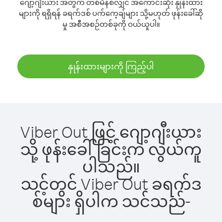
ဂျော့ဂျီးယား အတွက် တစ်မိနစ်လျှင် အကောင်းဆုံး နှုန်းထား
များကို ရရှိရန် ခရက်ဒစ် ပက်ကေ့ချ်များ သို့မဟုတ် ဖုန်းခေါ်ဆို
မှု အစီအစဉ်တစ်ခုကို ဝယ်ယူပါ။
နှုန်းထားများကို ကြည့်ပါ
Viber Out ဖြင့် ဂျော့ဂျီးယား
သို့ ဖုန်းခေါ်ခြင်းက လွယ်ကူ
ပါသည်။
သင့်တွင် Viber Out ခရက်ဒ
စ်များ ရှိပါက သင်သည်-