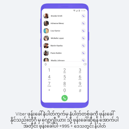
Viber ဖုန်းခေါ်နံပါတ်ကွက်မှ နံပါတ်တစ်ခုကို ဖုန်းခေါ်
နိုင်သည်။
တိုဂို မှ ဂျော့ဂျီးယား သို့ ဖုန်းခေါ်ဆိုရန် အောက်ပါ
အတိုင်း ဖုန်းခေါ်ပါ-
+
+
995
ဒေသတွင်း နံပါတ်