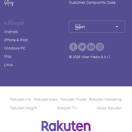
ပံ့ပိုးမှု
Customer Complaints Code
ဒေါင်းလုတ်
မြန်မာ
Android
iPhone & iPad
Windows PC
Mac
©
2026
Viber Media S.à r.l.
Linux
Rakuten Viki
Rakuten Kobo
Rakuten Travel
Rakuten Marketing
Rakuten Insight
Rakuten TV
About Rakuten