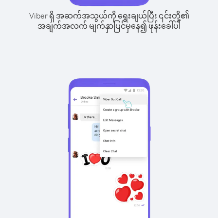
Viber ရှိ အဆက်အသွယ်ကို ရွေးချယ်ပြီး ၎င်းတို့၏
အချက်အလက် မျက်နှာပြင်မှနေ၍ ဖုန်းခေါ်ပါ