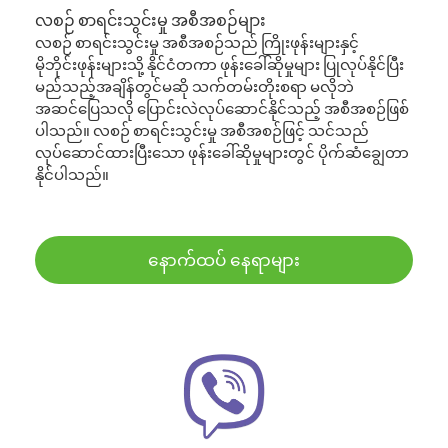
လစဉ် စာရင်းသွင်းမှု အစီအစဉ်များ
လစဉ် စာရင်းသွင်းမှု အစီအစဉ်သည် ကြိုးဖုန်းများနှင့်
မိုဘိုင်းဖုန်းများသို့ နိုင်ငံတကာ ဖုန်းခေါ်ဆိုမှုများ ပြုလုပ်နိုင်ပြီး
မည်သည့်အချိန်တွင်မဆို သက်တမ်းတိုးစရာ မလိုဘဲ
အဆင်ပြေသလို ပြောင်းလဲလုပ်ဆောင်နိုင်သည့် အစီအစဉ်ဖြစ်
ပါသည်။ လစဉ် စာရင်းသွင်းမှု အစီအစဉ်ဖြင့် သင်သည်
လုပ်ဆောင်ထားပြီးသော ဖုန်းခေါ်ဆိုမှုများတွင် ပိုက်ဆံချွေတာ
နိုင်ပါသည်။
နောက်ထပ် နေရာများ