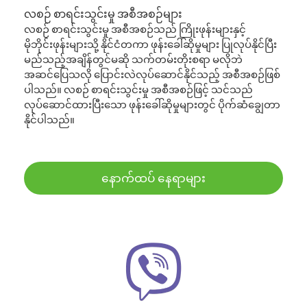
လစဉ် စာရင်းသွင်းမှု အစီအစဉ်များ
လစဉ် စာရင်းသွင်းမှု အစီအစဉ်သည် ကြိုးဖုန်းများနှင့်
မိုဘိုင်းဖုန်းများသို့ နိုင်ငံတကာ ဖုန်းခေါ်ဆိုမှုများ ပြုလုပ်နိုင်ပြီး
မည်သည့်အချိန်တွင်မဆို သက်တမ်းတိုးစရာ မလိုဘဲ
အဆင်ပြေသလို ပြောင်းလဲလုပ်ဆောင်နိုင်သည့် အစီအစဉ်ဖြစ်
ပါသည်။ လစဉ် စာရင်းသွင်းမှု အစီအစဉ်ဖြင့် သင်သည်
လုပ်ဆောင်ထားပြီးသော ဖုန်းခေါ်ဆိုမှုများတွင် ပိုက်ဆံချွေတာ
နိုင်ပါသည်။
နောက်ထပ် နေရာများ