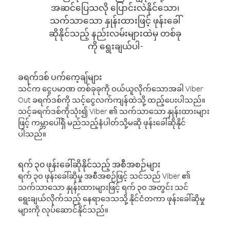
အဆင်ပြေသလို ပြောင်းလဲနိုင်သော၊
သက်သာသော နှုန်းထားဖြင့် ဖုန်းခေါ်
ဆိုနိုင်သည့် နည်းလမ်းများထဲမှ တစ်ခု
ကို ရွေးချယ်ပါ-
ခရက်ဒစ် ပက်ကေ့ချ်များ
သင်က ငွေပမာဏ တစ်ခုခုကို ဝယ်ယူလိုက်သောအခါ Viber
Out ခရက်ဒစ်ကို သင့်ငွေလက်ကျန်ထဲသို့ ထည့်ပေးပါသည်။
သင့်ခရက်ဒစ်ကိုသုံး၍ Viber ၏ သက်သာသော နှုန်းထားများ
ဖြင့် ကမ္ဘာပေါ်ရှိ မည်သည့်နံပါတ်သို့မဆို ဖုန်းခေါ်ဆိုနိုင်
ပါသည်။
ရက် ၃၀ ဖုန်းခေါ်ဆိုနိုင်သည့် အစီအစဉ်များ
ရက် ၃၀ ဖုန်းခေါ်ဆိုမှု အစီအစဉ်ဖြင့် သင်သည် Viber ၏
သက်သာသော နှုန်းထားများဖြင့် ရက် ၃၀ အတွင်း သင်
ရွေးချယ်လိုက်သည့် နေရာဒေသသို့ နိုင်ငံတကာ ဖုန်းခေါ်ဆိုမှု
များကို လုပ်ဆောင်နိုင်သည်။