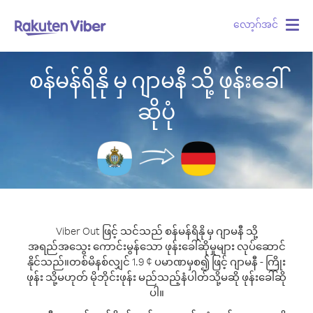
လော့ဂ်အင်
Togg
navig
စန်မန်ရိနို မှ ဂျာမနီ သို့ ဖုန်းခေါ်
ဆိုပုံ
Viber Out ဖြင့် သင်သည် စန်မန်ရိနို မှ ဂျာမနီ သို့
အရည်အသွေး ကောင်းမွန်သော ဖုန်းခေါ်ဆိုမှုများ လုပ်ဆောင်
နိုင်သည်။
တစ်မိနစ်လျှင် 1.9 ¢ ပမာဏမှစ၍ ဖြင့် ဂျာမနီ - ကြိုး
ဖုန်း သို့မဟုတ် မိုဘိုင်းဖုန်း မည်သည့်နံပါတ်သို့မဆို ဖုန်းခေါ်ဆို
ပါ။