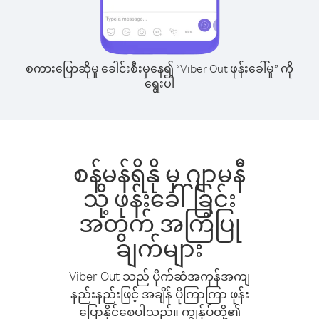
စကားပြောဆိုမှု ခေါင်းစီးမှနေ၍ “Viber Out ဖုန်းခေါ်မှု” ကို
ရွေးပါ
စန်မန်ရိနို မှ ဂျာမနီ
သို့ ဖုန်းခေါ်ခြင်း
အတွက် အကြံပြု
ချက်များ
Viber Out သည် ပိုက်ဆံအကုန်အကျ
နည်းနည်းဖြင့် အချိန် ပိုကြာကြာ ဖုန်း
ပြောနိုင်စေပါသည်။ ကျွန်ုပ်တို့၏