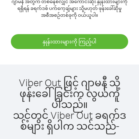
ဂျာမနီ အတွက် တစ်မိနစ်လျှင် အကောင်းဆုံး နှုန်းထားများကို
ရရှိရန် ခရက်ဒစ် ပက်ကေ့ချ်များ သို့မဟုတ် ဖုန်းခေါ်ဆိုမှု
အစီအစဉ်တစ်ခုကို ဝယ်ယူပါ။
နှုန်းထားများကို ကြည့်ပါ
Viber Out ဖြင့် ဂျာမနီ သို့
ဖုန်းခေါ်ခြင်းက လွယ်ကူ
ပါသည်။
သင့်တွင် Viber Out ခရက်ဒ
စ်များ ရှိပါက သင်သည်-