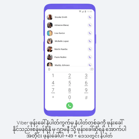
Viber ဖုန်းခေါ်နံပါတ်ကွက်မှ နံပါတ်တစ်ခုကို ဖုန်းခေါ်
နိုင်သည်။
စန်မန်ရိနို မှ ဂျာမနီ သို့ ဖုန်းခေါ်ဆိုရန် အောက်ပါ
အတိုင်း ဖုန်းခေါ်ပါ-
+
+
49
ဒေသတွင်း နံပါတ်