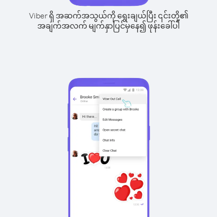
Viber ရှိ အဆက်အသွယ်ကို ရွေးချယ်ပြီး ၎င်းတို့၏
အချက်အလက် မျက်နှာပြင်မှနေ၍ ဖုန်းခေါ်ပါ