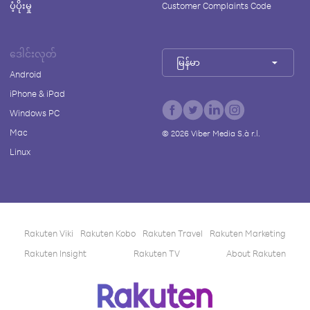
ပံ့ပိုးမှု
Customer Complaints Code
ဒေါင်းလုတ်
မြန်မာ
Android
iPhone & iPad
Windows PC
Mac
©
2026
Viber Media S.à r.l.
Linux
Rakuten Viki
Rakuten Kobo
Rakuten Travel
Rakuten Marketing
Rakuten Insight
Rakuten TV
About Rakuten