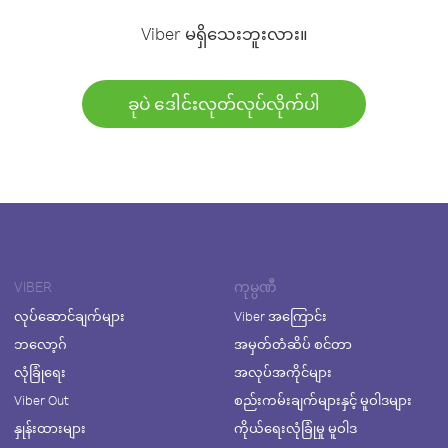
Viber မရှိသေးဘူးလား။
ခုပဲ ဒေါင်းလုတ်လုပ်လိုက်ပါ
VIBER
ကုမ္ပဏီ
လုပ်ဆောင်ချက်များ
Viber အကြောင်း
ဘလော့ဂ်
အမှတ်တံဆိပ် စင်တာ
လုံခြုံရေး
အလုပ်အကိုင်များ
Viber Out
စည်းကမ်းချက်များနှင့် မူဝါဒများ
နှုန်းထားများ
ကိုယ်ရေးလုံခြုံမှု မူဝါဒ