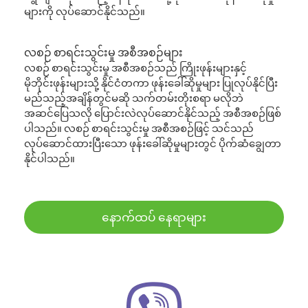
များကို လုပ်ဆောင်နိုင်သည်။
လစဉ် စာရင်းသွင်းမှု အစီအစဉ်များ
လစဉ် စာရင်းသွင်းမှု အစီအစဉ်သည် ကြိုးဖုန်းများနှင့်
မိုဘိုင်းဖုန်းများသို့ နိုင်ငံတကာ ဖုန်းခေါ်ဆိုမှုများ ပြုလုပ်နိုင်ပြီး
မည်သည့်အချိန်တွင်မဆို သက်တမ်းတိုးစရာ မလိုဘဲ
အဆင်ပြေသလို ပြောင်းလဲလုပ်ဆောင်နိုင်သည့် အစီအစဉ်ဖြစ်
ပါသည်။ လစဉ် စာရင်းသွင်းမှု အစီအစဉ်ဖြင့် သင်သည်
လုပ်ဆောင်ထားပြီးသော ဖုန်းခေါ်ဆိုမှုများတွင် ပိုက်ဆံချွေတာ
နိုင်ပါသည်။
နောက်ထပ် နေရာများ