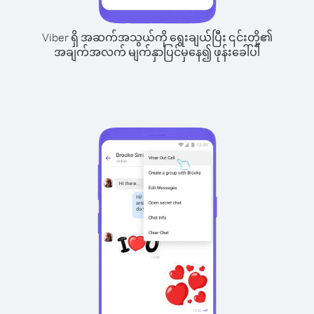
Viber ရှိ အဆက်အသွယ်ကို ရွေးချယ်ပြီး ၎င်းတို့၏
အချက်အလက် မျက်နှာပြင်မှနေ၍ ဖုန်းခေါ်ပါ