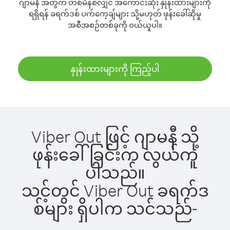
ဂျာမနီ အတွက် တစ်မိနစ်လျှင် အကောင်းဆုံး နှုန်းထားများကို
ရရှိရန် ခရက်ဒစ် ပက်ကေ့ချ်များ သို့မဟုတ် ဖုန်းခေါ်ဆိုမှု
အစီအစဉ်တစ်ခုကို ဝယ်ယူပါ။
နှုန်းထားများကို ကြည့်ပါ
Viber Out ဖြင့် ဂျာမနီ သို့
ဖုန်းခေါ်ခြင်းက လွယ်ကူ
ပါသည်။
သင့်တွင် Viber Out ခရက်ဒ
စ်များ ရှိပါက သင်သည်-