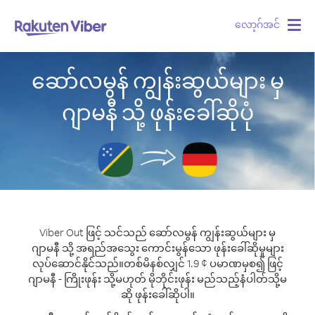
လော့ဂ်အင်
Togg
navig
ဆော်လမွန် ကျွန်းဆွယ်များ မှ
ဂျာမနီ သို့ ဖုန်းခေါ်ဆိုပုံ
Viber Out ဖြင့် သင်သည် ဆော်လမွန် ကျွန်းဆွယ်များ မှ
ဂျာမနီ သို့ အရည်အသွေး ကောင်းမွန်သော ဖုန်းခေါ်ဆိုမှုများ
လုပ်ဆောင်နိုင်သည်။
တစ်မိနစ်လျှင် 1.9 ¢ ပမာဏမှစ၍ ဖြင့်
ဂျာမနီ - ကြိုးဖုန်း သို့မဟုတ် မိုဘိုင်းဖုန်း မည်သည့်နံပါတ်သို့မ
ဆို ဖုန်းခေါ်ဆိုပါ။