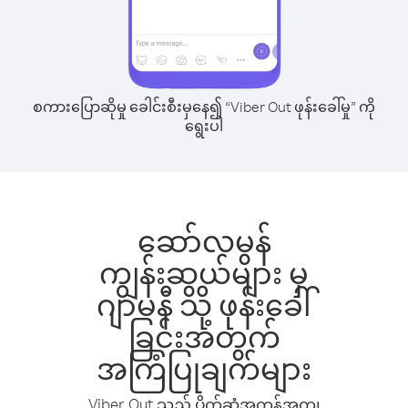
စကားပြောဆိုမှု ခေါင်းစီးမှနေ၍ “Viber Out ဖုန်းခေါ်မှု” ကို
ရွေးပါ
ဆော်လမွန်
ကျွန်းဆွယ်များ မှ
ဂျာမနီ သို့ ဖုန်းခေါ်
ခြင်းအတွက်
အကြံပြုချက်များ
Viber Out သည် ပိုက်ဆံအကုန်အကျ