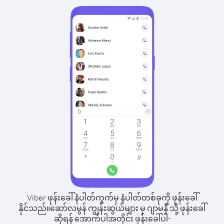
Viber ဖုန်းခေါ်နံပါတ်ကွက်မှ နံပါတ်တစ်ခုကို ဖုန်းခေါ်
နိုင်သည်။
ဆော်လမွန် ကျွန်းဆွယ်များ မှ ဂျာမနီ သို့ ဖုန်းခေါ်
ဆိုရန် အောက်ပါအတိုင်း ဖုန်းခေါ်ပါ-