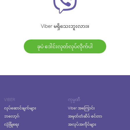
Viber မရှိသေးဘူးလား။
ခုပဲ ဒေါင်းလုတ်လုပ်လိုက်ပါ
VIBER
ကုမ္ပဏီ
လုပ်ဆောင်ချက်များ
Viber အကြောင်း
ဘလော့ဂ်
အမှတ်တံဆိပ် စင်တာ
လုံခြုံရေး
အလုပ်အကိုင်များ