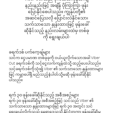
နည်းနည်းဖြင့် အချိန် ပိုကြာကြာ ဖုန်း
ပြောနိုင်စေပါသည်။ ကျွန်ုပ်တို့၏
အဆင်ပြေသလို ပြောင်းလဲနိုင်သော၊
သက်သာသော နှုန်းထားဖြင့် ဖုန်းခေါ်
ဆိုနိုင်သည့် နည်းလမ်းများထဲမှ တစ်ခု
ကို ရွေးချယ်ပါ-
ခရက်ဒစ် ပက်ကေ့ချ်များ
သင်က ငွေပမာဏ တစ်ခုခုကို ဝယ်ယူလိုက်သောအခါ Viber
Out ခရက်ဒစ်ကို သင့်ငွေလက်ကျန်ထဲသို့ ထည့်ပေးပါသည်။
သင့်ခရက်ဒစ်ကိုသုံး၍ Viber ၏ သက်သာသော နှုန်းထားများ
ဖြင့် ကမ္ဘာပေါ်ရှိ မည်သည့်နံပါတ်သို့မဆို ဖုန်းခေါ်ဆိုနိုင်
ပါသည်။
ရက် ၃၀ ဖုန်းခေါ်ဆိုနိုင်သည့် အစီအစဉ်များ
ရက် ၃၀ ဖုန်းခေါ်ဆိုမှု အစီအစဉ်ဖြင့် သင်သည် Viber ၏
သက်သာသော နှုန်းထားများဖြင့် ရက် ၃၀ အတွင်း သင်
ရွေးချယ်လိုက်သည့် နေရာဒေသသို့ နိုင်ငံတကာ ဖုန်းခေါ်ဆိုမှု