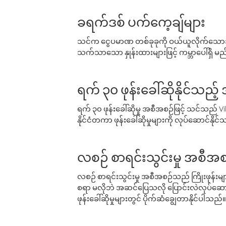
ခရက်ဒစ် ပက်ကေ့ချ်များ
သင်က ငွေပမာဏ တစ်ခုခုကို ဝယ်ယူလိုက်သောအခ
သက်သာသော နှုန်းထားများဖြင့် ကမ္ဘာပေါ်ရှိ မည်သ
ရက် ၃၀ ဖုန်းခေါ်ဆိုနိုင်သည့
ရက် ၃၀ ဖုန်းခေါ်ဆိုမှု အစီအစဉ်ဖြင့် သင်သည
နိုင်ငံတကာ ဖုန်းခေါ်ဆိုမှုများကို လုပ်ဆောင်နိုင
လစဉ် စာရင်းသွင်းမှု အစီအစ
လစဉ် စာရင်းသွင်းမှု အစီအစဉ်သည် ကြိုးဖုန်းများနှင
စရာ မလိုဘဲ အဆင်ပြေသလို ပြောင်းလဲလုပ်ဆောင
ဖုန်းခေါ်ဆိုမှုများတွင် ပိုက်ဆံချွေတာနိုင်ပါသည်။