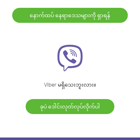
နောက်ထပ် နေရာဒေသများကို ရှာရန်
Viber မရှိသေးဘူးလား။
ခုပဲ ဒေါင်းလုတ်လုပ်လိုက်ပါ