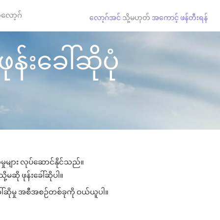
လော့ဂ်
လော့ဂ်အင်
သို့မဟုတ်
အကောင့် ဖန်တီးရန်
်းခေါ်ဆိုပုံ
မှုများ လုပ်ဆောင်နိုင်သည်။
ု့မဆို ဖုန်းခေါ်ဆိုပါ။
ေါ်ဆိုမှု အစီအစဉ်တစ်ခုကို ဝယ်ယူပါ။