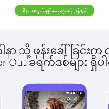
ဂါနာ အတွက် နှုန်းထားများကို ကြည့်ပါ
 ဂါနာ သို့ ဖုန်းခေါ်ခြင
ber Out ခရက်ဒစ်များ ရှ