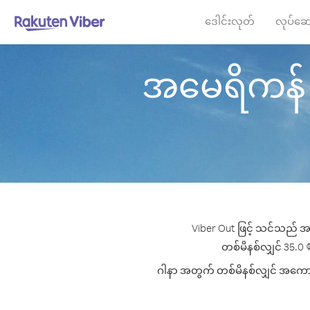
ဒေါင်းလုတ်
လုပ်ဆေ
အမေရိကန် ဆာ
Viber Out ဖြင့် သင်သည် အမ
တစ်မိနစ်လျှင် 35.0 ¢ 
ဂါနာ အတွက် တစ်မိနစ်လျှင် အကောင်းဆ