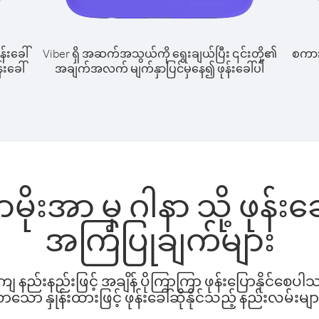
န်းခေါ်
Viber ရှိ အဆက်အသွယ်ကို ရွေးချယ်ပြီး ၎င်းတို့၏
စကားပ
်းခေါ်
အချက်အလက် မျက်နှာပြင်မှနေ၍ ဖုန်းခေါ်ပါ
ုးအာ မှ ဂါနာ သို့ ဖုန်း
အကြံပြုချက်များ
နည်းနည်းဖြင့် အချိန် ပိုကြာကြာ ဖုန်းပြောနိုင်စေပ
ော နှုန်းထားဖြင့် ဖုန်းခေါ်ဆိုနိုင်သည့် နည်းလမ်းမျာ