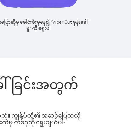
ြောဆိုမှု ခေါင်းစီးမှနေ၍ “Viber Out ဖုန်းခေါ်
မှု” ကို ရွေးပါ
ခေါ်ခြင်းအတွက်
ါသည်။ ကျွန်ုပ်တို့၏ အဆင်ပြေသလို
းထဲမှ တစ်ခုကို ရွေးချယ်ပါ-