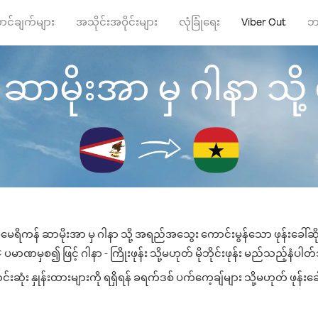
ာင်ချက်များ
အသိုင်းအဝိုင်းများ
လုံခြုံရေး
Viber Out
ဘ
မိုးအာ မှ ဂါနာ သို့ ဖုန
ေရိကန် ဆာမိုးအာ မှ ဂါနာ သို့ အရည်အသွေး ကောင်းမွန်သော ဖုန်းခေါ်ဆို
ပမာဏမှစ၍ ဖြင့် ဂါနာ - ကြိုးဖုန်း သို့မဟုတ် မိုဘိုင်းဖုန်း မည်သည့်နံပါတ်သိ
ုံး နှုန်းထားများကို ရရှိရန် ခရက်ဒစ် ပက်ကေ့ချ်များ သို့မဟုတ် ဖုန်းခ