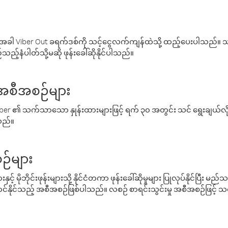
ါ Viber Out ခရက်ဒစ်ကို သင့်ငွေလက်ကျန်ထဲသို့ ထည့်ပေးပါသည်။ သင
ည့်နံပါတ်သို့မဆို ဖုန်းခေါ်ဆိုနိုင်ပါသည်။
် အစီအစဉ်များ
် Viber ၏ သက်သာသော နှုန်းထားများဖြင့် ရက် ၃၀ အတွင်း သင် ရွေးချယ်
်သည်။
ဉ်များ
့် မိုဘိုင်းဖုန်းများသို့ နိုင်ငံတကာ ဖုန်းခေါ်ဆိုမှုများ ပြုလုပ်နိုင်ပြီး
်နိုင်သည့် အစီအစဉ်ဖြစ်ပါသည်။ လစဉ် စာရင်းသွင်းမှု အစီအစဉ်ဖြင့်