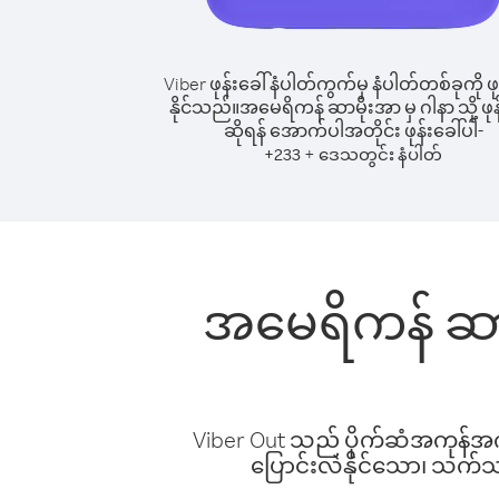
Viber ဖုန်းခေါ်နံပါတ်ကွက်မှ နံပါတ်တစ်ခုကို ဖု
နိုင်သည်။
အမေရိကန် ဆာမိုးအာ မှ ဂါနာ သို့ ဖုန
ဆိုရန် အောက်ပါအတိုင်း ဖုန်းခေါ်ပါ-
+
+
233
ဒေသတွင်း နံပါတ်
အမေရိကန် ဆာမိ
Viber Out သည် ပိုက်ဆံအကုန်အကျ 
ပြောင်းလဲနိုင်သော၊ သက်သာသ