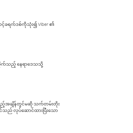
့်ခရက်ဒစ်ကိုသုံး၍ Viber ၏
လိုက်သည့် နေရာဒေသသို့
 မည်သည့်အချိန်တွင်မဆို သက်တမ်းတိုး
 သင်သည် လုပ်ဆောင်ထားပြီးသော