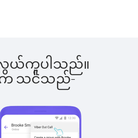
်းက လွယ်ကူပါသည်။
ိပါက သင်သည်-