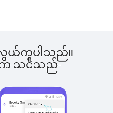
်းက လွယ်ကူပါသည်။
ိပါက သင်သည်-