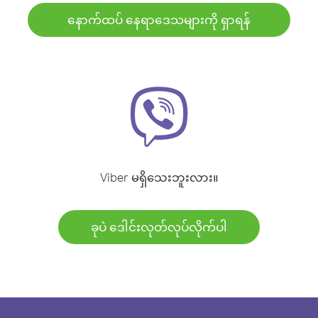
နောက်ထပ် နေရာဒေသများကို ရှာရန်
Viber မရှိသေးဘူးလား။
ခုပဲ ဒေါင်းလုတ်လုပ်လိုက်ပါ