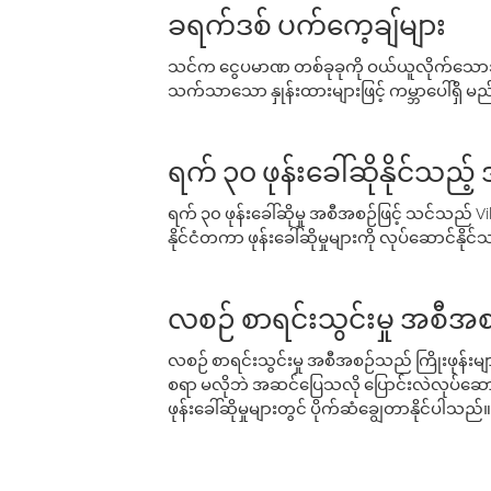
ခရက်ဒစ် ပက်ကေ့ချ်များ
သင်က ငွေပမာဏ တစ်ခုခုကို ဝယ်ယူလိုက်သောအခ
သက်သာသော နှုန်းထားများဖြင့် ကမ္ဘာပေါ်ရှိ မည်သ
ရက် ၃၀ ဖုန်းခေါ်ဆိုနိုင်သည့
ရက် ၃၀ ဖုန်းခေါ်ဆိုမှု အစီအစဉ်ဖြင့် သင်သည
နိုင်ငံတကာ ဖုန်းခေါ်ဆိုမှုများကို လုပ်ဆောင်နိုင
လစဉ် စာရင်းသွင်းမှု အစီအစ
လစဉ် စာရင်းသွင်းမှု အစီအစဉ်သည် ကြိုးဖုန်းများနှင
စရာ မလိုဘဲ အဆင်ပြေသလို ပြောင်းလဲလုပ်ဆောင
ဖုန်းခေါ်ဆိုမှုများတွင် ပိုက်ဆံချွေတာနိုင်ပါသည်။