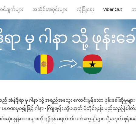
ာင်ချက်များ
အသိုင်းအဝိုင်းများ
လုံခြုံရေး
Viber Out
ဘ
ိုရာ မှ ဂါနာ သို့ ဖုန်းခေါ်
သည် အဲန်ဒိုရာ မှ ဂါနာ သို့ အရည်အသွေး ကောင်းမွန်သော ဖုန်းခေါ်ဆိုမှုမျာ
ပမာဏမှစ၍ ဖြင့် ဂါနာ - ကြိုးဖုန်း သို့မဟုတ် မိုဘိုင်းဖုန်း မည်သည့်နံပါတ်သိ
ုံး နှုန်းထားများကို ရရှိရန် ခရက်ဒစ် ပက်ကေ့ချ်များ သို့မဟုတ် ဖုန်းခ