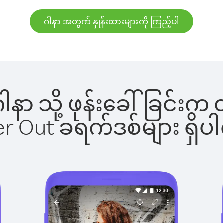
ဂါနာ အတွက် နှုန်းထားများကို ကြည့်ပါ
 ဂါနာ သို့ ဖုန်းခေါ်ခြင
ber Out ခရက်ဒစ်များ ရှ