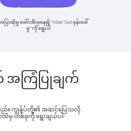
ြောဆိုမှု ခေါင်းစီးမှနေ၍ “Viber Out ဖုန်းခေါ်
မှု” ကို ရွေးပါ
ွက် အကြံပြုချက်
ါသည်။ ကျွန်ုပ်တို့၏ အဆင်ပြေသလို
းထဲမှ တစ်ခုကို ရွေးချယ်ပါ-