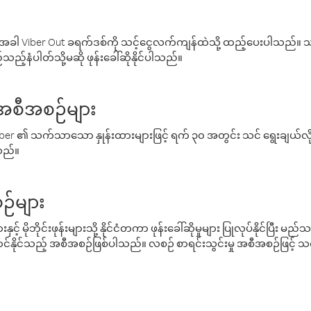
ါ Viber Out ခရက်ဒစ်ကို သင့်ငွေလက်ကျန်ထဲသို့ ထည့်ပေးပါသည်။ သင
ည့်နံပါတ်သို့မဆို ဖုန်းခေါ်ဆိုနိုင်ပါသည်။
် အစီအစဉ်များ
် Viber ၏ သက်သာသော နှုန်းထားများဖြင့် ရက် ၃၀ အတွင်း သင် ရွေးချယ်
်သည်။
ဉ်များ
့် မိုဘိုင်းဖုန်းများသို့ နိုင်ငံတကာ ဖုန်းခေါ်ဆိုမှုများ ပြုလုပ်နိုင်ပြီး
်နိုင်သည့် အစီအစဉ်ဖြစ်ပါသည်။ လစဉ် စာရင်းသွင်းမှု အစီအစဉ်ဖြင့်