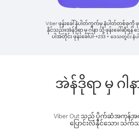
Viber ဖုန်းခေါ်နံပါတ်ကွက်မှ နံပါတ်တစ်ခုကို ဖု
နိုင်သည်။
အဲန်ဒိုရာ မှ ဂါနာ သို့ ဖုန်းခေါ်ဆိုရန်
ပါအတိုင်း ဖုန်းခေါ်ပါ-
+
+
233
ဒေသတွင်း နံပ
အဲန်ဒိုရာ မှ ဂ
Viber Out သည် ပိုက်ဆံအကုန်အကျ 
ပြောင်းလဲနိုင်သော၊ သက်သာသ