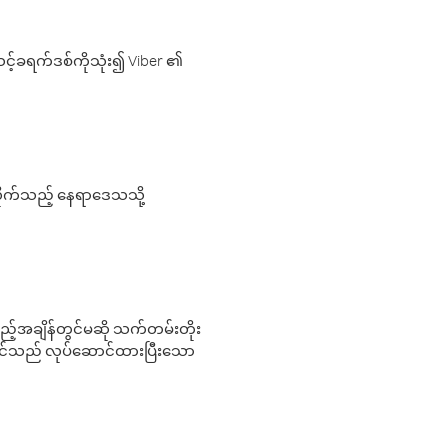
့်ခရက်ဒစ်ကိုသုံး၍ Viber ၏
လိုက်သည့် နေရာဒေသသို့
 မည်သည့်အချိန်တွင်မဆို သက်တမ်းတိုး
 သင်သည် လုပ်ဆောင်ထားပြီးသော