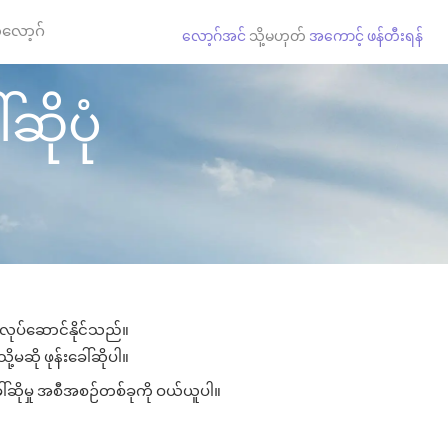
လော့ဂ်
လော့ဂ်အင်
သို့မဟုတ်
အကောင့် ဖန်တီးရန်
ဆိုပုံ
း လုပ်ဆောင်နိုင်သည်။
ု့မဆို ဖုန်းခေါ်ဆိုပါ။
ေါ်ဆိုမှု အစီအစဉ်တစ်ခုကို ဝယ်ယူပါ။