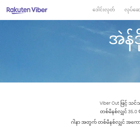
ဒေါင်းလုတ်
လုပ်ဆေ
အဲန်ဒ
Viber Out ဖြင့် သင်
တစ်မိနစ်လျှင် 35.0 ¢ 
ဂါနာ အတွက် တစ်မိနစ်လျှင် အကောင်းဆ