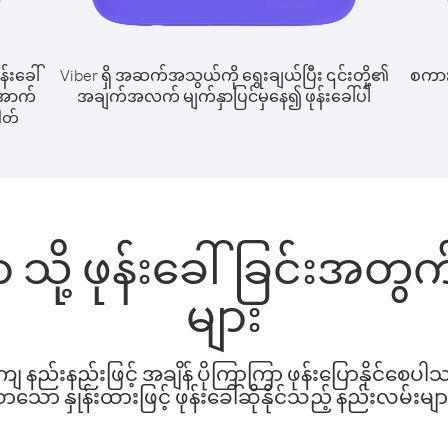
န်းခေါ်
Viber ရှိ အဆက်အသွယ်ကို ရွေးချယ်ပြီး ၎င်းတို့၏
စကားပ
 အောက်
အချက်အလက် မျက်နှာပြင်မှနေ၍ ဖုန်းခေါ်ပါ
ါတ်
ါနာ သို့ ဖုန်းခေါ်ခြင်းအတ
များ
နည်းနည်းဖြင့် အချိန် ပိုကြာကြာ ဖုန်းပြောနိုင်စေပ
ော နှုန်းထားဖြင့် ဖုန်းခေါ်ဆိုနိုင်သည့် နည်းလမ်းမျာ