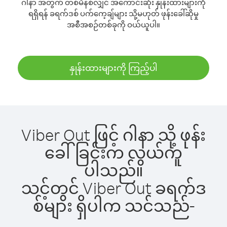
ဂါနာ အတွက် တစ်မိနစ်လျှင် အကောင်းဆုံး နှုန်းထားများကို
ရရှိရန် ခရက်ဒစ် ပက်ကေ့ချ်များ သို့မဟုတ် ဖုန်းခေါ်ဆိုမှု
အစီအစဉ်တစ်ခုကို ဝယ်ယူပါ။
နှုန်းထားများကို ကြည့်ပါ
Viber Out ဖြင့် ဂါနာ သို့ ဖုန်း
ခေါ်ခြင်းက လွယ်ကူ
ပါသည်။
သင့်တွင် Viber Out ခရက်ဒ
စ်များ ရှိပါက သင်သည်-