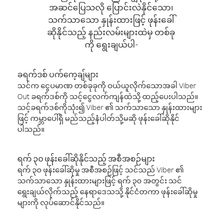
အဆင်ပြေသလို ပြောင်းလဲနိုင်သော၊
သက်သာသော နှုန်းထားဖြင့် ဖုန်းခေါ်
ဆိုနိုင်သည့် နည်းလမ်းများထဲမှ တစ်ခု
ကို ရွေးချယ်ပါ-
ခရက်ဒစ် ပက်ကေ့ချ်များ
သင်က ငွေပမာဏ တစ်ခုခုကို ဝယ်ယူလိုက်သောအခါ Viber
Out ခရက်ဒစ်ကို သင့်ငွေလက်ကျန်ထဲသို့ ထည့်ပေးပါသည်။
သင့်ခရက်ဒစ်ကိုသုံး၍ Viber ၏ သက်သာသော နှုန်းထားများ
ဖြင့် ကမ္ဘာပေါ်ရှိ မည်သည့်နံပါတ်သို့မဆို ဖုန်းခေါ်ဆိုနိုင်
ပါသည်။
ရက် ၃၀ ဖုန်းခေါ်ဆိုနိုင်သည့် အစီအစဉ်များ
ရက် ၃၀ ဖုန်းခေါ်ဆိုမှု အစီအစဉ်ဖြင့် သင်သည် Viber ၏
သက်သာသော နှုန်းထားများဖြင့် ရက် ၃၀ အတွင်း သင်
ရွေးချယ်လိုက်သည့် နေရာဒေသသို့ နိုင်ငံတကာ ဖုန်းခေါ်ဆိုမှု
များကို လုပ်ဆောင်နိုင်သည်။