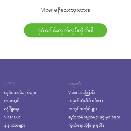
Viber မရှိသေးဘူးလား။
ခုပဲ ဒေါင်းလုတ်လုပ်လိုက်ပါ
VIBER
ကုမ္ပဏီ
လုပ်ဆောင်ချက်များ
Viber အကြောင်း
ဘလော့ဂ်
အမှတ်တံဆိပ် စင်တာ
လုံခြုံရေး
အလုပ်အကိုင်များ
Viber Out
စည်းကမ်းချက်များနှင့် မူဝါဒများ
နှုန်းထားများ
ကိုယ်ရေးလုံခြုံမှု မူဝါဒ