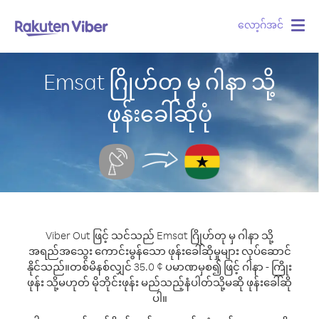
လော့ဂ်အင်
Togg
navig
Emsat ဂြိုဟ်တု မှ ဂါနာ သို့
ဖုန်းခေါ်ဆိုပုံ
Viber Out ဖြင့် သင်သည် Emsat ဂြိုဟ်တု မှ ဂါနာ သို့
အရည်အသွေး ကောင်းမွန်သော ဖုန်းခေါ်ဆိုမှုများ လုပ်ဆောင်
နိုင်သည်။
တစ်မိနစ်လျှင် 35.0 ¢ ပမာဏမှစ၍ ဖြင့် ဂါနာ - ကြိုး
ဖုန်း သို့မဟုတ် မိုဘိုင်းဖုန်း မည်သည့်နံပါတ်သို့မဆို ဖုန်းခေါ်ဆို
ပါ။