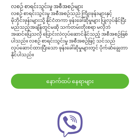
လစဉ် စာရင်းသွင်းမှု အစီအစဉ်များ
လစဉ် စာရင်းသွင်းမှု အစီအစဉ်သည် ကြိုးဖုန်းများနှင့်
မိုဘိုင်းဖုန်းများသို့ နိုင်ငံတကာ ဖုန်းခေါ်ဆိုမှုများ ပြုလုပ်နိုင်ပြီး
မည်သည့်အချိန်တွင်မဆို သက်တမ်းတိုးစရာ မလိုဘဲ
အဆင်ပြေသလို ပြောင်းလဲလုပ်ဆောင်နိုင်သည့် အစီအစဉ်ဖြစ်
ပါသည်။ လစဉ် စာရင်းသွင်းမှု အစီအစဉ်ဖြင့် သင်သည်
လုပ်ဆောင်ထားပြီးသော ဖုန်းခေါ်ဆိုမှုများတွင် ပိုက်ဆံချွေတာ
နိုင်ပါသည်။
နောက်ထပ် နေရာများ