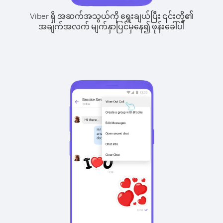
Viber ရှိ အဆက်အသွယ်ကို ရွေးချယ်ပြီး ၎င်းတို့၏
အချက်အလက် မျက်နှာပြင်မှနေ၍ ဖုန်းခေါ်ပါ