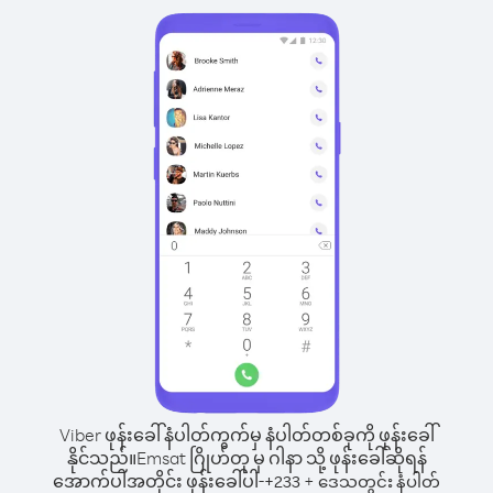
Viber ဖုန်းခေါ်နံပါတ်ကွက်မှ နံပါတ်တစ်ခုကို ဖုန်းခေါ်
နိုင်သည်။
Emsat ဂြိုဟ်တု မှ ဂါနာ သို့ ဖုန်းခေါ်ဆိုရန်
အောက်ပါအတိုင်း ဖုန်းခေါ်ပါ-
+
+
233
ဒေသတွင်း နံပါတ်