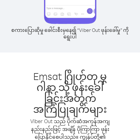
စကားပြောဆိုမှု ခေါင်းစီးမှနေ၍ “Viber Out ဖုန်းခေါ်မှု” ကို
ရွေးပါ
Emsat ဂြိုဟ်တု မှ
ဂါနာ သို့ ဖုန်းခေါ်
ခြင်းအတွက်
အကြံပြုချက်များ
Viber Out သည် ပိုက်ဆံအကုန်အကျ
နည်းနည်းဖြင့် အချိန် ပိုကြာကြာ ဖုန်း
ပြောနိုင်စေပါသည်။ ကျွန်ုပ်တို့၏