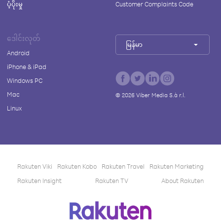
ပံ့ပိုးမှု
Customer Complaints Code
ဒေါင်းလုတ်
မြန်မာ
Android
iPhone & iPad
Windows PC
Mac
©
2026
Viber Media S.à r.l.
Linux
Rakuten Viki
Rakuten Kobo
Rakuten Travel
Rakuten Marketing
Rakuten Insight
Rakuten TV
About Rakuten