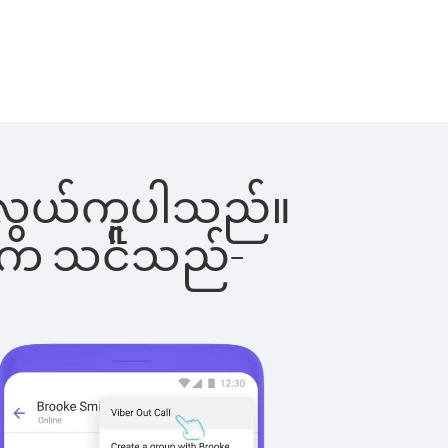
်းက လွယ်ကူပါသည်။
ိပါက သင်သည်-