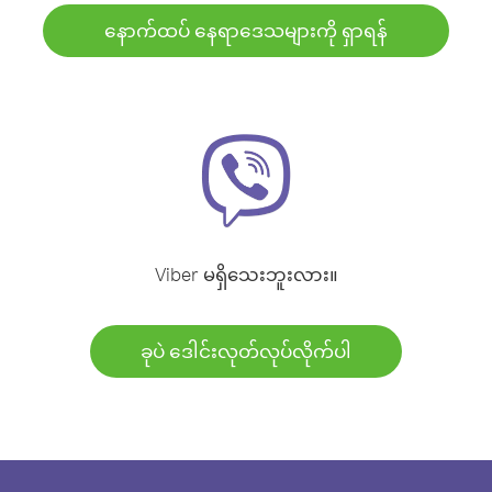
နောက်ထပ် နေရာဒေသများကို ရှာရန်
Viber မရှိသေးဘူးလား။
ခုပဲ ဒေါင်းလုတ်လုပ်လိုက်ပါ