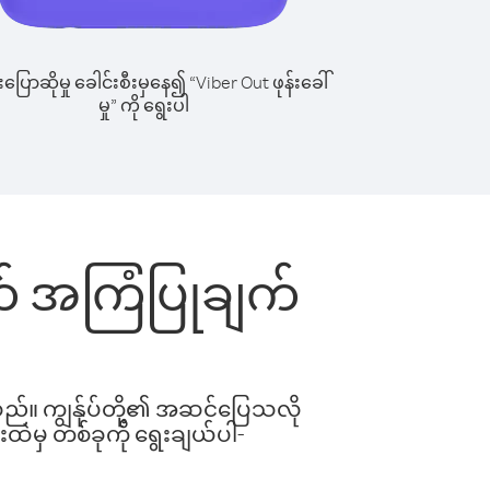
ြောဆိုမှု ခေါင်းစီးမှနေ၍ “Viber Out ဖုန်းခေါ်
မှု” ကို ရွေးပါ
ွက် အကြံပြုချက်
ါသည်။ ကျွန်ုပ်တို့၏ အဆင်ပြေသလို
းထဲမှ တစ်ခုကို ရွေးချယ်ပါ-