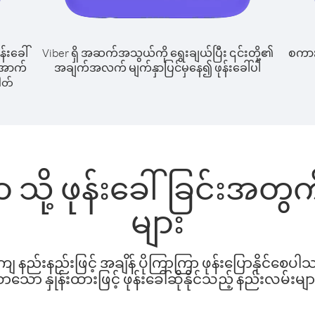
န်းခေါ်
Viber ရှိ အဆက်အသွယ်ကို ရွေးချယ်ပြီး ၎င်းတို့၏
စကားပ
 အောက်
အချက်အလက် မျက်နှာပြင်မှနေ၍ ဖုန်းခေါ်ပါ
ါတ်
နာ သို့ ဖုန်းခေါ်ခြင်းအတ
များ
နည်းနည်းဖြင့် အချိန် ပိုကြာကြာ ဖုန်းပြောနိုင်စေပ
ော နှုန်းထားဖြင့် ဖုန်းခေါ်ဆိုနိုင်သည့် နည်းလမ်းမျာ