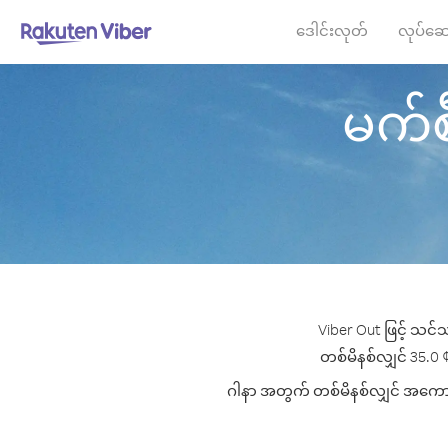
ဒေါင်းလုတ်
လုပ်ဆေ
မက်စီ
Viber Out ဖြင့် သင်
တစ်မိနစ်လျှင် 35.0 ¢ 
ဂါနာ အတွက် တစ်မိနစ်လျှင် အကောင်းဆ