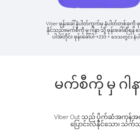
Viber ဖုန်းခေါ်နံပါတ်ကွက်မှ နံပါတ်တစ်ခုကို ဖု
နိုင်သည်။
မက်စီကို မှ ဂါနာ သို့ ဖုန်းခေါ်ဆိုရန်
ပါအတိုင်း ဖုန်းခေါ်ပါ-
+
+
233
ဒေသတွင်း နံပ
မက်စီကို မှ ဂါ
Viber Out သည် ပိုက်ဆံအကုန်အကျ 
ပြောင်းလဲနိုင်သော၊ သက်သာသ