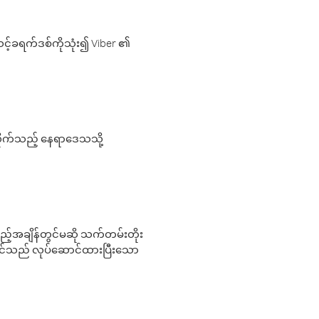
့်ခရက်ဒစ်ကိုသုံး၍ Viber ၏
လိုက်သည့် နေရာဒေသသို့
 မည်သည့်အချိန်တွင်မဆို သက်တမ်းတိုး
 သင်သည် လုပ်ဆောင်ထားပြီးသော