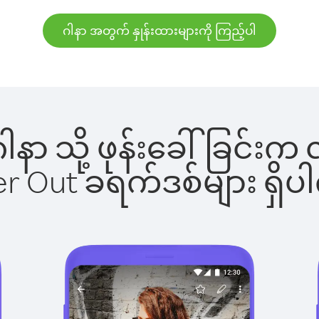
ဂါနာ အတွက် နှုန်းထားများကို ကြည့်ပါ
 ဂါနာ သို့ ဖုန်းခေါ်ခြင
ber Out ခရက်ဒစ်များ ရှ