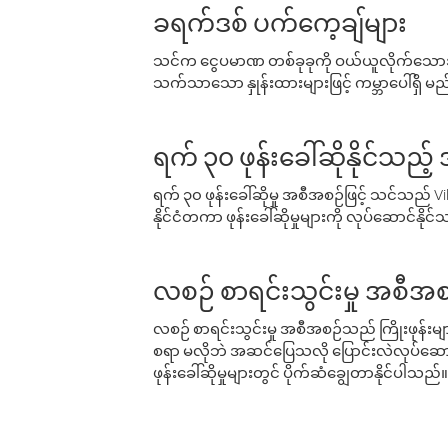
ခရက်ဒစ် ပက်ကေ့ချ်များ
သင်က ငွေပမာဏ တစ်ခုခုကို ဝယ်ယူလိုက်သောအခ
သက်သာသော နှုန်းထားများဖြင့် ကမ္ဘာပေါ်ရှိ မည်သ
ရက် ၃၀ ဖုန်းခေါ်ဆိုနိုင်သည့
ရက် ၃၀ ဖုန်းခေါ်ဆိုမှု အစီအစဉ်ဖြင့် သင်သည
နိုင်ငံတကာ ဖုန်းခေါ်ဆိုမှုများကို လုပ်ဆောင်နိုင
လစဉ် စာရင်းသွင်းမှု အစီအစ
လစဉ် စာရင်းသွင်းမှု အစီအစဉ်သည် ကြိုးဖုန်းများနှင
စရာ မလိုဘဲ အဆင်ပြေသလို ပြောင်းလဲလုပ်ဆောင
ဖုန်းခေါ်ဆိုမှုများတွင် ပိုက်ဆံချွေတာနိုင်ပါသည်။