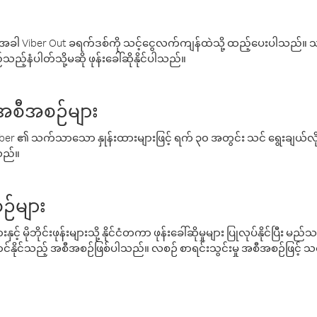
ါ Viber Out ခရက်ဒစ်ကို သင့်ငွေလက်ကျန်ထဲသို့ ထည့်ပေးပါသည်။ သင
ည့်နံပါတ်သို့မဆို ဖုန်းခေါ်ဆိုနိုင်ပါသည်။
် အစီအစဉ်များ
် Viber ၏ သက်သာသော နှုန်းထားများဖြင့် ရက် ၃၀ အတွင်း သင် ရွေးချယ်
်သည်။
ဉ်များ
့် မိုဘိုင်းဖုန်းများသို့ နိုင်ငံတကာ ဖုန်းခေါ်ဆိုမှုများ ပြုလုပ်နိုင်ပြီး
်နိုင်သည့် အစီအစဉ်ဖြစ်ပါသည်။ လစဉ် စာရင်းသွင်းမှု အစီအစဉ်ဖြင့်