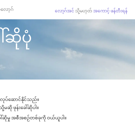
လော့ဂ်
လော့ဂ်အင်
သို့မဟုတ်
အကောင့် ဖန်တီးရန်
ဆိုပုံ
း လုပ်ဆောင်နိုင်သည်။
ု့မဆို ဖုန်းခေါ်ဆိုပါ။
ေါ်ဆိုမှု အစီအစဉ်တစ်ခုကို ဝယ်ယူပါ။