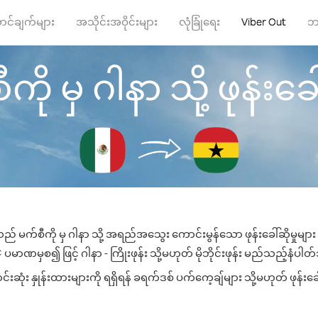
ာင်ချက်များ
အသိုင်းအဝိုင်းများ
လုံခြုံရေး
Viber Out
ဘ
ကို မှ ဂါနာ သို့ ဖုန်းခေါ်
သည် မက်စီကို မှ ဂါနာ သို့ အရည်အသွေး ကောင်းမွန်သော ဖုန်းခေါ်ဆိုမှုမျာ
ပမာဏမှစ၍ ဖြင့် ဂါနာ - ကြိုးဖုန်း သို့မဟုတ် မိုဘိုင်းဖုန်း မည်သည့်နံပါတ်သိ
ုံး နှုန်းထားများကို ရရှိရန် ခရက်ဒစ် ပက်ကေ့ချ်များ သို့မဟုတ် ဖုန်းခ