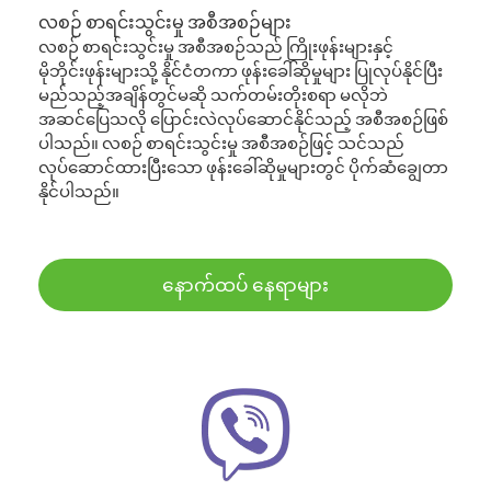
လစဉ် စာရင်းသွင်းမှု အစီအစဉ်များ
လစဉ် စာရင်းသွင်းမှု အစီအစဉ်သည် ကြိုးဖုန်းများနှင့်
မိုဘိုင်းဖုန်းများသို့ နိုင်ငံတကာ ဖုန်းခေါ်ဆိုမှုများ ပြုလုပ်နိုင်ပြီး
မည်သည့်အချိန်တွင်မဆို သက်တမ်းတိုးစရာ မလိုဘဲ
အဆင်ပြေသလို ပြောင်းလဲလုပ်ဆောင်နိုင်သည့် အစီအစဉ်ဖြစ်
ပါသည်။ လစဉ် စာရင်းသွင်းမှု အစီအစဉ်ဖြင့် သင်သည်
လုပ်ဆောင်ထားပြီးသော ဖုန်းခေါ်ဆိုမှုများတွင် ပိုက်ဆံချွေတာ
နိုင်ပါသည်။
နောက်ထပ် နေရာများ