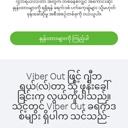
ဂျီဘရယ်(လ်)တာ အတွက် တစ်မိနစ်လျှင် အကောင်းဆုံး
နှုန်းထားများကို ရရှိရန် ခရက်ဒစ် ပက်ကေ့ချ်များ သို့မဟုတ်
ဖုန်းခေါ်ဆိုမှု အစီအစဉ်တစ်ခုကို ဝယ်ယူပါ။
နှုန်းထားများကို ကြည့်ပါ
Viber Out ဖြင့် ဂျီဘ
ရယ်(လ်)တာ သို့ ဖုန်းခေါ်
ခြင်းက လွယ်ကူပါသည်။
သင့်တွင် Viber Out ခရက်ဒ
စ်များ ရှိပါက သင်သည်-