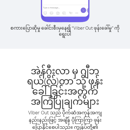
စကားပြောဆိုမှု ခေါင်းစီးမှနေ၍ “Viber Out ဖုန်းခေါ်မှု” ကို
ရွေးပါ
အဲန်ဂွီးလာ မှ ဂျီဘ
ရယ်(လ်)တာ သို့ ဖုန်း
ခေါ်ခြင်းအတွက်
အကြံပြုချက်များ
Viber Out သည် ပိုက်ဆံအကုန်အကျ
နည်းနည်းဖြင့် အချိန် ပိုကြာကြာ ဖုန်း
ပြောနိုင်စေပါသည်။ ကျွန်ုပ်တို့၏