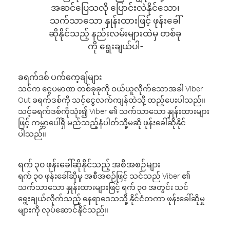
အဆင်ပြေသလို ပြောင်းလဲနိုင်သော၊
သက်သာသော နှုန်းထားဖြင့် ဖုန်းခေါ်
ဆိုနိုင်သည့် နည်းလမ်းများထဲမှ တစ်ခု
ကို ရွေးချယ်ပါ-
ခရက်ဒစ် ပက်ကေ့ချ်များ
သင်က ငွေပမာဏ တစ်ခုခုကို ဝယ်ယူလိုက်သောအခါ Viber
Out ခရက်ဒစ်ကို သင့်ငွေလက်ကျန်ထဲသို့ ထည့်ပေးပါသည်။
သင့်ခရက်ဒစ်ကိုသုံး၍ Viber ၏ သက်သာသော နှုန်းထားများ
ဖြင့် ကမ္ဘာပေါ်ရှိ မည်သည့်နံပါတ်သို့မဆို ဖုန်းခေါ်ဆိုနိုင်
ပါသည်။
ရက် ၃၀ ဖုန်းခေါ်ဆိုနိုင်သည့် အစီအစဉ်များ
ရက် ၃၀ ဖုန်းခေါ်ဆိုမှု အစီအစဉ်ဖြင့် သင်သည် Viber ၏
သက်သာသော နှုန်းထားများဖြင့် ရက် ၃၀ အတွင်း သင်
ရွေးချယ်လိုက်သည့် နေရာဒေသသို့ နိုင်ငံတကာ ဖုန်းခေါ်ဆိုမှု
များကို လုပ်ဆောင်နိုင်သည်။