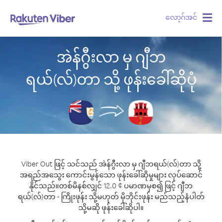
လော့ဂ်အင်
Togg
navig
အဲန်ဂွီးလာ မှ ဂျီဘ
ရယ်(လ်)တာ သို့ ဖုန်းခေါ်ဆိုပုံ
Viber Out ဖြင့် သင်သည် အဲန်ဂွီးလာ မှ ဂျီဘရယ်(လ်)တာ သို့
အရည်အသွေး ကောင်းမွန်သော ဖုန်းခေါ်ဆိုမှုများ လုပ်ဆောင်
နိုင်သည်။
တစ်မိနစ်လျှင် 12.0 ¢ ပမာဏမှစ၍ ဖြင့် ဂျီဘ
ရယ်(လ်)တာ - ကြိုးဖုန်း သို့မဟုတ် မိုဘိုင်းဖုန်း မည်သည့်နံပါတ်
သို့မဆို ဖုန်းခေါ်ဆိုပါ။