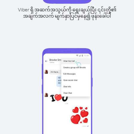
Viber ရှိ အဆက်အသွယ်ကို ရွေးချယ်ပြီး ၎င်းတို့၏
အချက်အလက် မျက်နှာပြင်မှနေ၍ ဖုန်းခေါ်ပါ