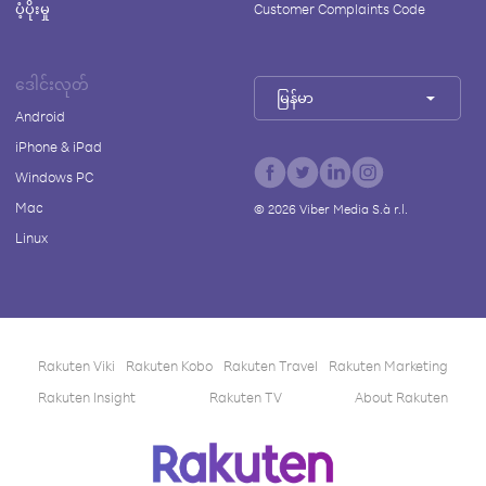
ပံ့ပိုးမှု
Customer Complaints Code
ဒေါင်းလုတ်
မြန်မာ
Android
iPhone & iPad
Windows PC
Mac
©
2026
Viber Media S.à r.l.
Linux
Rakuten Viki
Rakuten Kobo
Rakuten Travel
Rakuten Marketing
Rakuten Insight
Rakuten TV
About Rakuten