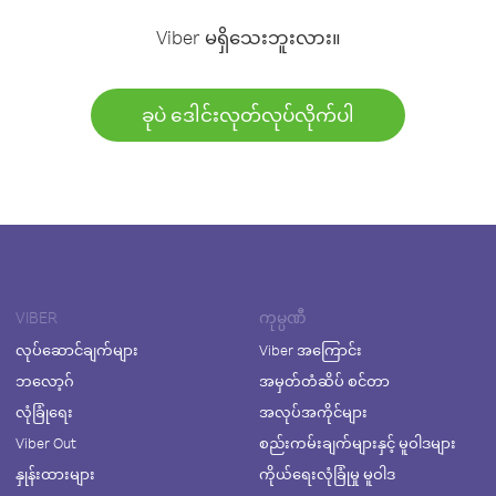
Viber မရှိသေးဘူးလား။
ခုပဲ ဒေါင်းလုတ်လုပ်လိုက်ပါ
VIBER
ကုမ္ပဏီ
လုပ်ဆောင်ချက်များ
Viber အကြောင်း
ဘလော့ဂ်
အမှတ်တံဆိပ် စင်တာ
လုံခြုံရေး
အလုပ်အကိုင်များ
Viber Out
စည်းကမ်းချက်များနှင့် မူဝါဒများ
နှုန်းထားများ
ကိုယ်ရေးလုံခြုံမှု မူဝါဒ