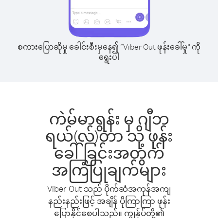
စကားပြောဆိုမှု ခေါင်းစီးမှနေ၍ “Viber Out ဖုန်းခေါ်မှု” ကို
ရွေးပါ
ကဲမ်မာရွန်း မှ ဂျီဘ
ရယ်(လ်)တာ သို့ ဖုန်း
ခေါ်ခြင်းအတွက်
အကြံပြုချက်များ
Viber Out သည် ပိုက်ဆံအကုန်အကျ
နည်းနည်းဖြင့် အချိန် ပိုကြာကြာ ဖုန်း
ပြောနိုင်စေပါသည်။ ကျွန်ုပ်တို့၏