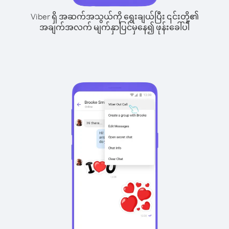
Viber ရှိ အဆက်အသွယ်ကို ရွေးချယ်ပြီး ၎င်းတို့၏
အချက်အလက် မျက်နှာပြင်မှနေ၍ ဖုန်းခေါ်ပါ