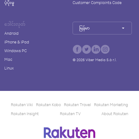
ပံ့ပိုးမှု
Customer Complaints Code
ဒေါင်းလုတ်
မြန်မာ
Android
iPhone & iPad
Windows PC
Mac
©
2026
Viber Media S.à r.l.
Linux
Rakuten Viki
Rakuten Kobo
Rakuten Travel
Rakuten Marketing
Rakuten Insight
Rakuten TV
About Rakuten