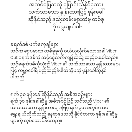
အဆင်ပြေသလို ပြောင်းလဲနိုင်သော၊
သက်သာသော နှုန်းထားဖြင့် ဖုန်းခေါ်
ဆိုနိုင်သည့် နည်းလမ်းများထဲမှ တစ်ခု
ကို ရွေးချယ်ပါ-
ခရက်ဒစ် ပက်ကေ့ချ်များ
သင်က ငွေပမာဏ တစ်ခုခုကို ဝယ်ယူလိုက်သောအခါ Viber
Out ခရက်ဒစ်ကို သင့်ငွေလက်ကျန်ထဲသို့ ထည့်ပေးပါသည်။
သင့်ခရက်ဒစ်ကိုသုံး၍ Viber ၏ သက်သာသော နှုန်းထားများ
ဖြင့် ကမ္ဘာပေါ်ရှိ မည်သည့်နံပါတ်သို့မဆို ဖုန်းခေါ်ဆိုနိုင်
ပါသည်။
ရက် ၃၀ ဖုန်းခေါ်ဆိုနိုင်သည့် အစီအစဉ်များ
ရက် ၃၀ ဖုန်းခေါ်ဆိုမှု အစီအစဉ်ဖြင့် သင်သည် Viber ၏
သက်သာသော နှုန်းထားများဖြင့် ရက် ၃၀ အတွင်း သင်
ရွေးချယ်လိုက်သည့် နေရာဒေသသို့ နိုင်ငံတကာ ဖုန်းခေါ်ဆိုမှု
များကို လုပ်ဆောင်နိုင်သည်။