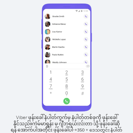
Viber ဖုန်းခေါ်နံပါတ်ကွက်မှ နံပါတ်တစ်ခုကို ဖုန်းခေါ်
နိုင်သည်။
ကဲမ်မာရွန်း မှ ဂျီဘရယ်(လ်)တာ သို့ ဖုန်းခေါ်ဆို
ရန် အောက်ပါအတိုင်း ဖုန်းခေါ်ပါ-
+
+
350
ဒေသတွင်း နံပါတ်