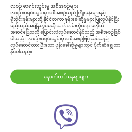
လစဉ် စာရင်းသွင်းမှု အစီအစဉ်များ
လစဉ် စာရင်းသွင်းမှု အစီအစဉ်သည် ကြိုးဖုန်းများနှင့်
မိုဘိုင်းဖုန်းများသို့ နိုင်ငံတကာ ဖုန်းခေါ်ဆိုမှုများ ပြုလုပ်နိုင်ပြီး
မည်သည့်အချိန်တွင်မဆို သက်တမ်းတိုးစရာ မလိုဘဲ
အဆင်ပြေသလို ပြောင်းလဲလုပ်ဆောင်နိုင်သည့် အစီအစဉ်ဖြစ်
ပါသည်။ လစဉ် စာရင်းသွင်းမှု အစီအစဉ်ဖြင့် သင်သည်
လုပ်ဆောင်ထားပြီးသော ဖုန်းခေါ်ဆိုမှုများတွင် ပိုက်ဆံချွေတာ
နိုင်ပါသည်။
နောက်ထပ် နေရာများ