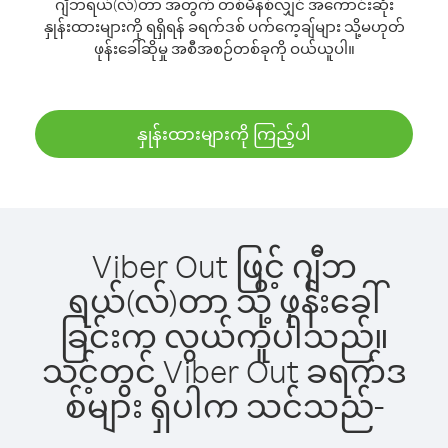
ဂျီဘရယ်(လ်)တာ အတွက် တစ်မိနစ်လျှင် အကောင်းဆုံး
နှုန်းထားများကို ရရှိရန် ခရက်ဒစ် ပက်ကေ့ချ်များ သို့မဟုတ်
ဖုန်းခေါ်ဆိုမှု အစီအစဉ်တစ်ခုကို ဝယ်ယူပါ။
နှုန်းထားများကို ကြည့်ပါ
Viber Out ဖြင့် ဂျီဘ
ရယ်(လ်)တာ သို့ ဖုန်းခေါ်
ခြင်းက လွယ်ကူပါသည်။
သင့်တွင် Viber Out ခရက်ဒ
စ်များ ရှိပါက သင်သည်-