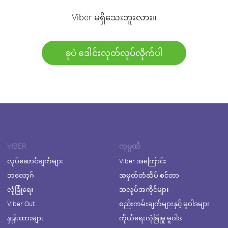
Viber မရှိသေးဘူးလား။
ခုပဲ ဒေါင်းလုတ်လုပ်လိုက်ပါ
VIBER
ကုမ္ပဏီ
လုပ်ဆောင်ချက်များ
Viber အကြောင်း
ဘလော့ဂ်
အမှတ်တံဆိပ် စင်တာ
လုံခြုံရေး
အလုပ်အကိုင်များ
Viber Out
စည်းကမ်းချက်များနှင့် မူဝါဒများ
နှုန်းထားများ
ကိုယ်ရေးလုံခြုံမှု မူဝါဒ