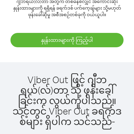
ဂျီဘရယ်(လ်)တာ အတွက် တစ်မိနစ်လျှင် အကောင်းဆုံး
နှုန်းထားများကို ရရှိရန် ခရက်ဒစ် ပက်ကေ့ချ်များ သို့မဟုတ်
ဖုန်းခေါ်ဆိုမှု အစီအစဉ်တစ်ခုကို ဝယ်ယူပါ။
နှုန်းထားများကို ကြည့်ပါ
Viber Out ဖြင့် ဂျီဘ
ရယ်(လ်)တာ သို့ ဖုန်းခေါ်
ခြင်းက လွယ်ကူပါသည်။
သင့်တွင် Viber Out ခရက်ဒ
စ်များ ရှိပါက သင်သည်-