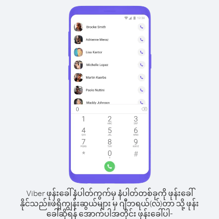
Viber ဖုန်းခေါ်နံပါတ်ကွက်မှ နံပါတ်တစ်ခုကို ဖုန်းခေါ်
နိုင်သည်။
ဖဲရိုကျွန်းဆွယ်များ မှ ဂျီဘရယ်(လ်)တာ သို့ ဖုန်း
ခေါ်ဆိုရန် အောက်ပါအတိုင်း ဖုန်းခေါ်ပါ-