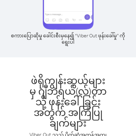
စကားပြောဆိုမှု ခေါင်းစီးမှနေ၍ “Viber Out ဖုန်းခေါ်မှု” ကို
ရွေးပါ
ဖဲရိုကျွန်းဆွယ်များ
မှ ဂျီဘရယ်(လ်)တာ
သို့ ဖုန်းခေါ်ခြင်း
အတွက် အကြံပြု
ချက်များ
Viber Out သည် ပိုက်ဆံအကုန်အကျ