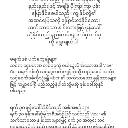
နည်းနည်းဖြင့် အချိန် ပိုကြာကြာ ဖုန်း
ပြောနိုင်စေပါသည်။ ကျွန်ုပ်တို့၏
အဆင်ပြေသလို ပြောင်းလဲနိုင်သော၊
သက်သာသော နှုန်းထားဖြင့် ဖုန်းခေါ်
ဆိုနိုင်သည့် နည်းလမ်းများထဲမှ တစ်ခု
ကို ရွေးချယ်ပါ-
ခရက်ဒစ် ပက်ကေ့ချ်များ
သင်က ငွေပမာဏ တစ်ခုခုကို ဝယ်ယူလိုက်သောအခါ Viber
Out ခရက်ဒစ်ကို သင့်ငွေလက်ကျန်ထဲသို့ ထည့်ပေးပါသည်။
သင့်ခရက်ဒစ်ကိုသုံး၍ Viber ၏ သက်သာသော နှုန်းထားများ
ဖြင့် ကမ္ဘာပေါ်ရှိ မည်သည့်နံပါတ်သို့မဆို ဖုန်းခေါ်ဆိုနိုင်
ပါသည်။
ရက် ၃၀ ဖုန်းခေါ်ဆိုနိုင်သည့် အစီအစဉ်များ
ရက် ၃၀ ဖုန်းခေါ်ဆိုမှု အစီအစဉ်ဖြင့် သင်သည် Viber ၏
သက်သာသော နှုန်းထားများဖြင့် ရက် ၃၀ အတွင်း သင်
ရွေးချယ်လိုက်သည့် နေရာဒေသသို့ နိုင်ငံတကာ ဖုန်းခေါ်ဆိုမှု