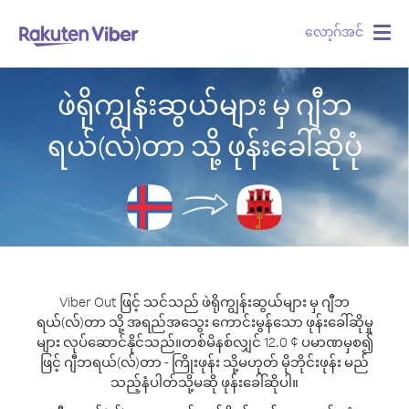
လော့ဂ်အင်
Togg
navig
ဖဲရိုကျွန်းဆွယ်များ မှ ဂျီဘ
ရယ်(လ်)တာ သို့ ဖုန်းခေါ်ဆိုပုံ
Viber Out ဖြင့် သင်သည် ဖဲရိုကျွန်းဆွယ်များ မှ ဂျီဘ
ရယ်(လ်)တာ သို့ အရည်အသွေး ကောင်းမွန်သော ဖုန်းခေါ်ဆိုမှု
များ လုပ်ဆောင်နိုင်သည်။
တစ်မိနစ်လျှင် 12.0 ¢ ပမာဏမှစ၍
ဖြင့် ဂျီဘရယ်(လ်)တာ - ကြိုးဖုန်း သို့မဟုတ် မိုဘိုင်းဖုန်း မည်
သည့်နံပါတ်သို့မဆို ဖုန်းခေါ်ဆိုပါ။