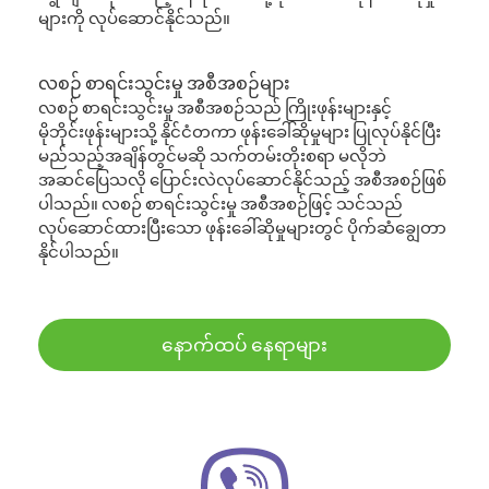
များကို လုပ်ဆောင်နိုင်သည်။
လစဉ် စာရင်းသွင်းမှု အစီအစဉ်များ
လစဉ် စာရင်းသွင်းမှု အစီအစဉ်သည် ကြိုးဖုန်းများနှင့်
မိုဘိုင်းဖုန်းများသို့ နိုင်ငံတကာ ဖုန်းခေါ်ဆိုမှုများ ပြုလုပ်နိုင်ပြီး
မည်သည့်အချိန်တွင်မဆို သက်တမ်းတိုးစရာ မလိုဘဲ
အဆင်ပြေသလို ပြောင်းလဲလုပ်ဆောင်နိုင်သည့် အစီအစဉ်ဖြစ်
ပါသည်။ လစဉ် စာရင်းသွင်းမှု အစီအစဉ်ဖြင့် သင်သည်
လုပ်ဆောင်ထားပြီးသော ဖုန်းခေါ်ဆိုမှုများတွင် ပိုက်ဆံချွေတာ
နိုင်ပါသည်။
နောက်ထပ် နေရာများ