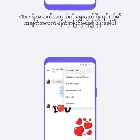
Viber ရှိ အဆက်အသွယ်ကို ရွေးချယ်ပြီး ၎င်းတို့၏
အချက်အလက် မျက်နှာပြင်မှနေ၍ ဖုန်းခေါ်ပါ