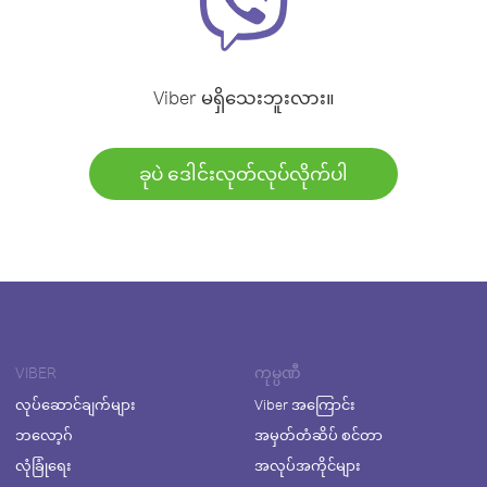
Viber မရှိသေးဘူးလား။
ခုပဲ ဒေါင်းလုတ်လုပ်လိုက်ပါ
VIBER
ကုမ္ပဏီ
လုပ်ဆောင်ချက်များ
Viber အကြောင်း
ဘလော့ဂ်
အမှတ်တံဆိပ် စင်တာ
လုံခြုံရေး
အလုပ်အကိုင်များ