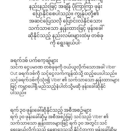
နည်းနည်းဖြင့် အချိန် ပိုကြာကြာ ဖုန်း
ပြောနိုင်စေပါသည်။ ကျွန်ုပ်တို့၏
အဆင်ပြေသလို ပြောင်းလဲနိုင်သော၊
သက်သာသော နှုန်းထားဖြင့် ဖုန်းခေါ်
ဆိုနိုင်သည့် နည်းလမ်းများထဲမှ တစ်ခု
ကို ရွေးချယ်ပါ-
ခရက်ဒစ် ပက်ကေ့ချ်များ
သင်က ငွေပမာဏ တစ်ခုခုကို ဝယ်ယူလိုက်သောအခါ Viber
Out ခရက်ဒစ်ကို သင့်ငွေလက်ကျန်ထဲသို့ ထည့်ပေးပါသည်။
သင့်ခရက်ဒစ်ကိုသုံး၍ Viber ၏ သက်သာသော နှုန်းထားများ
ဖြင့် ကမ္ဘာပေါ်ရှိ မည်သည့်နံပါတ်သို့မဆို ဖုန်းခေါ်ဆိုနိုင်
ပါသည်။
ရက် ၃၀ ဖုန်းခေါ်ဆိုနိုင်သည့် အစီအစဉ်များ
ရက် ၃၀ ဖုန်းခေါ်ဆိုမှု အစီအစဉ်ဖြင့် သင်သည် Viber ၏
သက်သာသော နှုန်းထားများဖြင့် ရက် ၃၀ အတွင်း သင်
ရွေးချယ်လိုက်သည့် နေရာဒေသသို့ နိုင်ငံတကာ ဖုန်းခေါ်ဆိုမှု