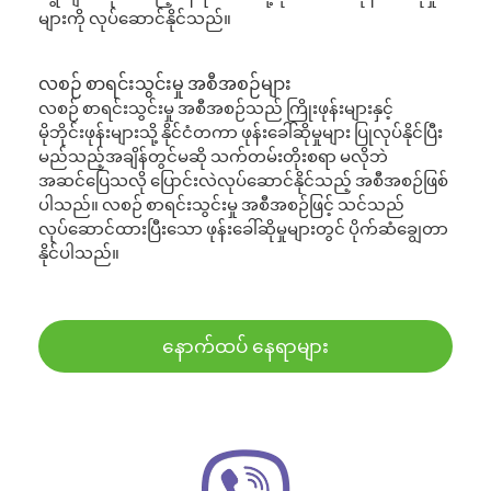
များကို လုပ်ဆောင်နိုင်သည်။
လစဉ် စာရင်းသွင်းမှု အစီအစဉ်များ
လစဉ် စာရင်းသွင်းမှု အစီအစဉ်သည် ကြိုးဖုန်းများနှင့်
မိုဘိုင်းဖုန်းများသို့ နိုင်ငံတကာ ဖုန်းခေါ်ဆိုမှုများ ပြုလုပ်နိုင်ပြီး
မည်သည့်အချိန်တွင်မဆို သက်တမ်းတိုးစရာ မလိုဘဲ
အဆင်ပြေသလို ပြောင်းလဲလုပ်ဆောင်နိုင်သည့် အစီအစဉ်ဖြစ်
ပါသည်။ လစဉ် စာရင်းသွင်းမှု အစီအစဉ်ဖြင့် သင်သည်
လုပ်ဆောင်ထားပြီးသော ဖုန်းခေါ်ဆိုမှုများတွင် ပိုက်ဆံချွေတာ
နိုင်ပါသည်။
နောက်ထပ် နေရာများ