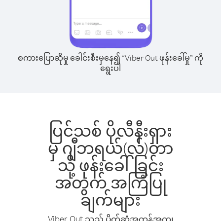
စကားပြောဆိုမှု ခေါင်းစီးမှနေ၍ “Viber Out ဖုန်းခေါ်မှု” ကို
ရွေးပါ
ပြင်သစ် ပိုလီနီးရှား
မှ ဂျီဘရယ်(လ်)တာ
သို့ ဖုန်းခေါ်ခြင်း
အတွက် အကြံပြု
ချက်များ
Viber Out သည် ပိုက်ဆံအကုန်အကျ