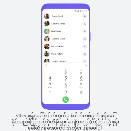
Viber ဖုန်းခေါ်နံပါတ်ကွက်မှ နံပါတ်တစ်ခုကို ဖုန်းခေါ်
နိုင်သည်။
ပြင်သစ် ပိုလီနီးရှား မှ ဂျီဘရယ်(လ်)တာ သို့ ဖုန်း
ခေါ်ဆိုရန် အောက်ပါအတိုင်း ဖုန်းခေါ်ပါ-