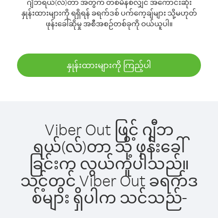
ဂျီဘရယ်(လ်)တာ အတွက် တစ်မိနစ်လျှင် အကောင်းဆုံး
နှုန်းထားများကို ရရှိရန် ခရက်ဒစ် ပက်ကေ့ချ်များ သို့မဟုတ်
ဖုန်းခေါ်ဆိုမှု အစီအစဉ်တစ်ခုကို ဝယ်ယူပါ။
နှုန်းထားများကို ကြည့်ပါ
Viber Out ဖြင့် ဂျီဘ
ရယ်(လ်)တာ သို့ ဖုန်းခေါ်
ခြင်းက လွယ်ကူပါသည်။
သင့်တွင် Viber Out ခရက်ဒ
စ်များ ရှိပါက သင်သည်-