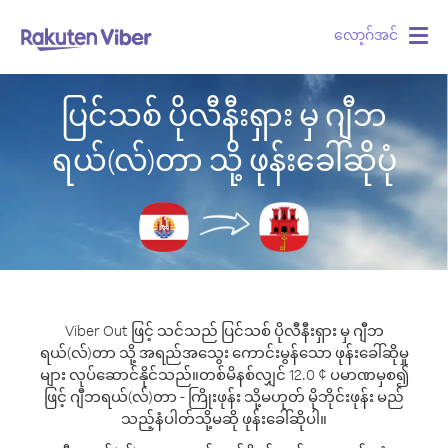
လော့ဂ်အင်
Togg
navig
ပြင်သစ် ပိုလီနီးရှား မှ ဂျီဘ
ရယ်(လ်)တာ သို့ ဖုန်းခေါ်ဆိုပုံ
Viber Out ဖြင့် သင်သည် ပြင်သစ် ပိုလီနီးရှား မှ ဂျီဘ
ရယ်(လ်)တာ သို့ အရည်အသွေး ကောင်းမွန်သော ဖုန်းခေါ်ဆိုမှု
များ လုပ်ဆောင်နိုင်သည်။
တစ်မိနစ်လျှင် 12.0 ¢ ပမာဏမှစ၍
ဖြင့် ဂျီဘရယ်(လ်)တာ - ကြိုးဖုန်း သို့မဟုတ် မိုဘိုင်းဖုန်း မည်
သည့်နံပါတ်သို့မဆို ဖုန်းခေါ်ဆိုပါ။