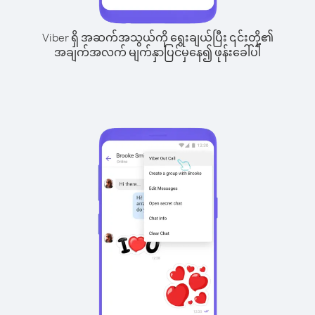
Viber ရှိ အဆက်အသွယ်ကို ရွေးချယ်ပြီး ၎င်းတို့၏
အချက်အလက် မျက်နှာပြင်မှနေ၍ ဖုန်းခေါ်ပါ