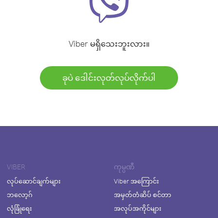
Viber မရှိသေးဘူးလား။
ခုပဲ ဒေါင်းလုတ်လုပ်လိုက်ပါ
VIBER
ကုမ္ပဏီ
လုပ်ဆောင်ချက်များ
Viber အကြောင်း
ဘလော့ဂ်
အမှတ်တံဆိပ် စင်တာ
လုံခြုံရေး
အလုပ်အကိုင်များ