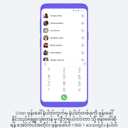
Viber ဖုန်းခေါ်နံပါတ်ကွက်မှ နံပါတ်တစ်ခုကို ဖုန်းခေါ်
နိုင်သည်။
ချူးဂျဲစတန် မှ ဂျီဘရယ်(လ်)တာ သို့ ဖုန်းခေါ်ဆို
ရန် အောက်ပါအတိုင်း ဖုန်းခေါ်ပါ-
+
+
350
ဒေသတွင်း နံပါတ်