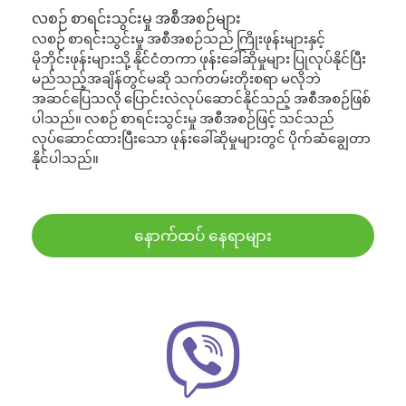
လစဉ် စာရင်းသွင်းမှု အစီအစဉ်များ
လစဉ် စာရင်းသွင်းမှု အစီအစဉ်သည် ကြိုးဖုန်းများနှင့်
မိုဘိုင်းဖုန်းများသို့ နိုင်ငံတကာ ဖုန်းခေါ်ဆိုမှုများ ပြုလုပ်နိုင်ပြီး
မည်သည့်အချိန်တွင်မဆို သက်တမ်းတိုးစရာ မလိုဘဲ
အဆင်ပြေသလို ပြောင်းလဲလုပ်ဆောင်နိုင်သည့် အစီအစဉ်ဖြစ်
ပါသည်။ လစဉ် စာရင်းသွင်းမှု အစီအစဉ်ဖြင့် သင်သည်
လုပ်ဆောင်ထားပြီးသော ဖုန်းခေါ်ဆိုမှုများတွင် ပိုက်ဆံချွေတာ
နိုင်ပါသည်။
နောက်ထပ် နေရာများ