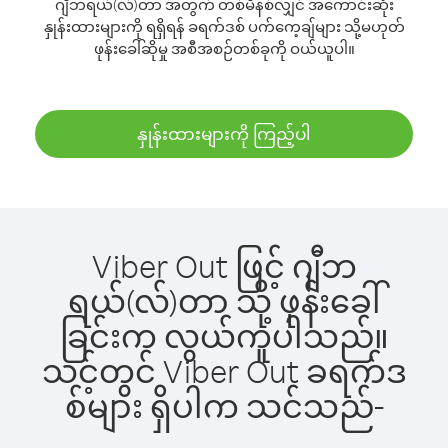
ဂျီဘရယ်(လ်)တာ အတွက် တစ်မိနစ်လျှင် အကောင်းဆုံး
နှုန်းထားများကို ရရှိရန် ခရက်ဒစ် ပက်ကေ့ချ်များ သို့မဟုတ်
ဖုန်းခေါ်ဆိုမှု အစီအစဉ်တစ်ခုကို ဝယ်ယူပါ။
နှုန်းထားများကို ကြည့်ပါ
Viber Out ဖြင့် ဂျီဘ
ရယ်(လ်)တာ သို့ ဖုန်းခေါ်
ခြင်းက လွယ်ကူပါသည်။
သင့်တွင် Viber Out ခရက်ဒ
စ်များ ရှိပါက သင်သည်-