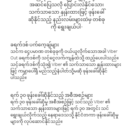
အဆင်ပြေသလို ပြောင်းလဲနိုင်သော၊
သက်သာသော နှုန်းထားဖြင့် ဖုန်းခေါ်
ဆိုနိုင်သည့် နည်းလမ်းများထဲမှ တစ်ခု
ကို ရွေးချယ်ပါ-
ခရက်ဒစ် ပက်ကေ့ချ်များ
သင်က ငွေပမာဏ တစ်ခုခုကို ဝယ်ယူလိုက်သောအခါ Viber
Out ခရက်ဒစ်ကို သင့်ငွေလက်ကျန်ထဲသို့ ထည့်ပေးပါသည်။
သင့်ခရက်ဒစ်ကိုသုံး၍ Viber ၏ သက်သာသော နှုန်းထားများ
ဖြင့် ကမ္ဘာပေါ်ရှိ မည်သည့်နံပါတ်သို့မဆို ဖုန်းခေါ်ဆိုနိုင်
ပါသည်။
ရက် ၃၀ ဖုန်းခေါ်ဆိုနိုင်သည့် အစီအစဉ်များ
ရက် ၃၀ ဖုန်းခေါ်ဆိုမှု အစီအစဉ်ဖြင့် သင်သည် Viber ၏
သက်သာသော နှုန်းထားများဖြင့် ရက် ၃၀ အတွင်း သင်
ရွေးချယ်လိုက်သည့် နေရာဒေသသို့ နိုင်ငံတကာ ဖုန်းခေါ်ဆိုမှု
များကို လုပ်ဆောင်နိုင်သည်။