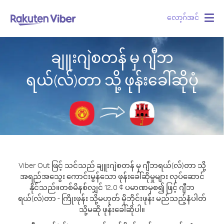
လော့ဂ်အင်
Togg
navig
ချူးဂျဲစတန် မှ ဂျီဘ
ရယ်(လ်)တာ သို့ ဖုန်းခေါ်ဆိုပုံ
Viber Out ဖြင့် သင်သည် ချူးဂျဲစတန် မှ ဂျီဘရယ်(လ်)တာ သို့
အရည်အသွေး ကောင်းမွန်သော ဖုန်းခေါ်ဆိုမှုများ လုပ်ဆောင်
နိုင်သည်။
တစ်မိနစ်လျှင် 12.0 ¢ ပမာဏမှစ၍ ဖြင့် ဂျီဘ
ရယ်(လ်)တာ - ကြိုးဖုန်း သို့မဟုတ် မိုဘိုင်းဖုန်း မည်သည့်နံပါတ်
သို့မဆို ဖုန်းခေါ်ဆိုပါ။