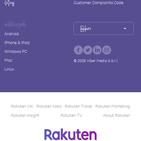
ပံ့ပိုးမှု
Customer Complaints Code
ဒေါင်းလုတ်
မြန်မာ
Android
iPhone & iPad
Windows PC
Mac
©
2026
Viber Media S.à r.l.
Linux
Rakuten Viki
Rakuten Kobo
Rakuten Travel
Rakuten Marketing
Rakuten Insight
Rakuten TV
About Rakuten