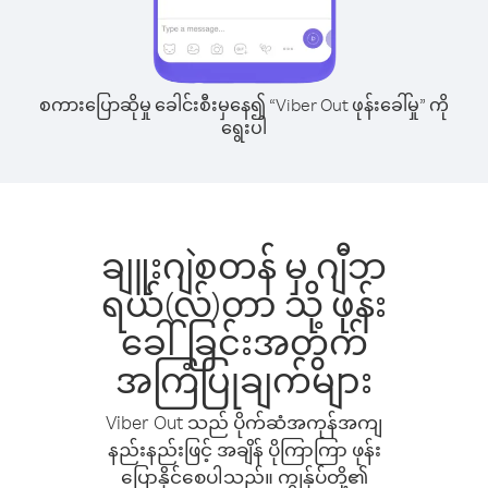
စကားပြောဆိုမှု ခေါင်းစီးမှနေ၍ “Viber Out ဖုန်းခေါ်မှု” ကို
ရွေးပါ
ချူးဂျဲစတန် မှ ဂျီဘ
ရယ်(လ်)တာ သို့ ဖုန်း
ခေါ်ခြင်းအတွက်
အကြံပြုချက်များ
Viber Out သည် ပိုက်ဆံအကုန်အကျ
နည်းနည်းဖြင့် အချိန် ပိုကြာကြာ ဖုန်း
ပြောနိုင်စေပါသည်။ ကျွန်ုပ်တို့၏