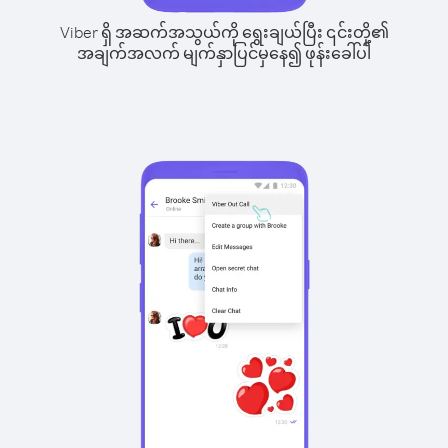
Viber ရှိ အဆက်အသွယ်ကို ရွေးချယ်ပြီး ၎င်းတို့၏
အချက်အလက် မျက်နှာပြင်မှနေ၍ ဖုန်းခေါ်ပါ