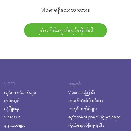
Viber မရှိသေးဘူးလား။
ခုပဲ ဒေါင်းလုတ်လုပ်လိုက်ပါ
VIBER
ကုမ္ပဏီ
လုပ်ဆောင်ချက်များ
Viber အကြောင်း
ဘလော့ဂ်
အမှတ်တံဆိပ် စင်တာ
လုံခြုံရေး
အလုပ်အကိုင်များ
Viber Out
စည်းကမ်းချက်များနှင့် မူဝါဒများ
နှုန်းထားများ
ကိုယ်ရေးလုံခြုံမှု မူဝါဒ