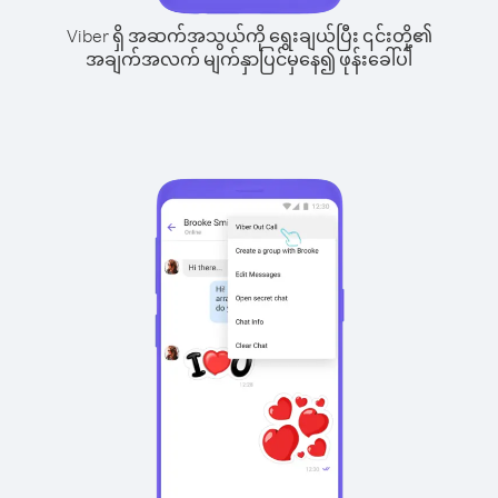
Viber ရှိ အဆက်အသွယ်ကို ရွေးချယ်ပြီး ၎င်းတို့၏
အချက်အလက် မျက်နှာပြင်မှနေ၍ ဖုန်းခေါ်ပါ