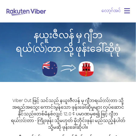
လော့ဂ်အင်
Togg
navig
နယူးဇီလန် မှ ဂျီဘ
ရယ်(လ်)တာ သို့ ဖုန်းခေါ်ဆိုပုံ
Viber Out ဖြင့် သင်သည် နယူးဇီလန် မှ ဂျီဘရယ်(လ်)တာ သို့
အရည်အသွေး ကောင်းမွန်သော ဖုန်းခေါ်ဆိုမှုများ လုပ်ဆောင်
နိုင်သည်။
တစ်မိနစ်လျှင် 12.0 ¢ ပမာဏမှစ၍ ဖြင့် ဂျီဘ
ရယ်(လ်)တာ - ကြိုးဖုန်း သို့မဟုတ် မိုဘိုင်းဖုန်း မည်သည့်နံပါတ်
သို့မဆို ဖုန်းခေါ်ဆိုပါ။