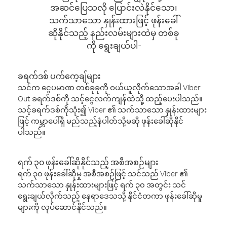
အဆင်ပြေသလို ပြောင်းလဲနိုင်သော၊
သက်သာသော နှုန်းထားဖြင့် ဖုန်းခေါ်
ဆိုနိုင်သည့် နည်းလမ်းများထဲမှ တစ်ခု
ကို ရွေးချယ်ပါ-
ခရက်ဒစ် ပက်ကေ့ချ်များ
သင်က ငွေပမာဏ တစ်ခုခုကို ဝယ်ယူလိုက်သောအခါ Viber
Out ခရက်ဒစ်ကို သင့်ငွေလက်ကျန်ထဲသို့ ထည့်ပေးပါသည်။
သင့်ခရက်ဒစ်ကိုသုံး၍ Viber ၏ သက်သာသော နှုန်းထားများ
ဖြင့် ကမ္ဘာပေါ်ရှိ မည်သည့်နံပါတ်သို့မဆို ဖုန်းခေါ်ဆိုနိုင်
ပါသည်။
ရက် ၃၀ ဖုန်းခေါ်ဆိုနိုင်သည့် အစီအစဉ်များ
ရက် ၃၀ ဖုန်းခေါ်ဆိုမှု အစီအစဉ်ဖြင့် သင်သည် Viber ၏
သက်သာသော နှုန်းထားများဖြင့် ရက် ၃၀ အတွင်း သင်
ရွေးချယ်လိုက်သည့် နေရာဒေသသို့ နိုင်ငံတကာ ဖုန်းခေါ်ဆိုမှု
များကို လုပ်ဆောင်နိုင်သည်။