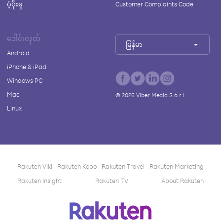
ပံ့ပိုးမှု
Customer Complaints Code
ဒေါင်းလုတ်
မြန်မာ
Android
iPhone & iPad
Windows PC
Mac
©
2026
Viber Media S.à r.l.
Linux
Rakuten Viki
Rakuten Kobo
Rakuten Travel
Rakuten Marketing
Rakuten Insight
Rakuten TV
About Rakuten