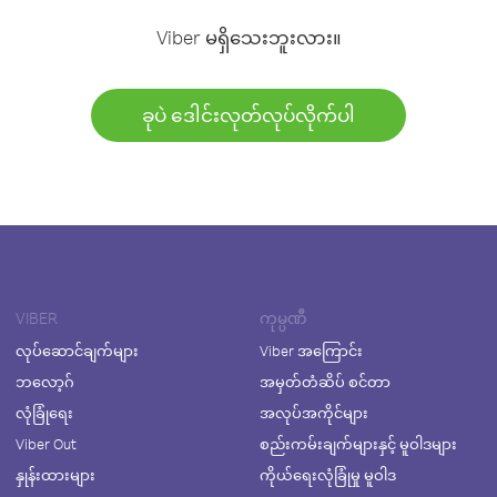
Viber မရှိသေးဘူးလား။
ခုပဲ ဒေါင်းလုတ်လုပ်လိုက်ပါ
VIBER
ကုမ္ပဏီ
လုပ်ဆောင်ချက်များ
Viber အကြောင်း
ဘလော့ဂ်
အမှတ်တံဆိပ် စင်တာ
လုံခြုံရေး
အလုပ်အကိုင်များ
Viber Out
စည်းကမ်းချက်များနှင့် မူဝါဒများ
နှုန်းထားများ
ကိုယ်ရေးလုံခြုံမှု မူဝါဒ