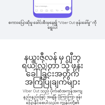
စကားပြောဆိုမှု ခေါင်းစီးမှနေ၍ “Viber Out ဖုန်းခေါ်မှု” ကို
ရွေးပါ
နယူးဇီလန် မှ ဂျီဘ
ရယ်(လ်)တာ သို့ ဖုန်း
ခေါ်ခြင်းအတွက်
အကြံပြုချက်များ
Viber Out သည် ပိုက်ဆံအကုန်အကျ
နည်းနည်းဖြင့် အချိန် ပိုကြာကြာ ဖုန်း
ပြောနိုင်စေပါသည်။ ကျွန်ုပ်တို့၏