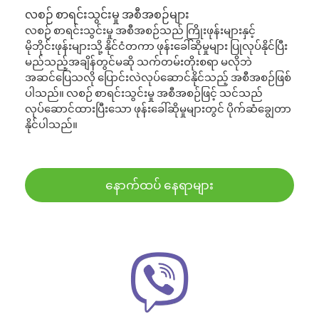
လစဉ် စာရင်းသွင်းမှု အစီအစဉ်များ
လစဉ် စာရင်းသွင်းမှု အစီအစဉ်သည် ကြိုးဖုန်းများနှင့်
မိုဘိုင်းဖုန်းများသို့ နိုင်ငံတကာ ဖုန်းခေါ်ဆိုမှုများ ပြုလုပ်နိုင်ပြီး
မည်သည့်အချိန်တွင်မဆို သက်တမ်းတိုးစရာ မလိုဘဲ
အဆင်ပြေသလို ပြောင်းလဲလုပ်ဆောင်နိုင်သည့် အစီအစဉ်ဖြစ်
ပါသည်။ လစဉ် စာရင်းသွင်းမှု အစီအစဉ်ဖြင့် သင်သည်
လုပ်ဆောင်ထားပြီးသော ဖုန်းခေါ်ဆိုမှုများတွင် ပိုက်ဆံချွေတာ
နိုင်ပါသည်။
နောက်ထပ် နေရာများ