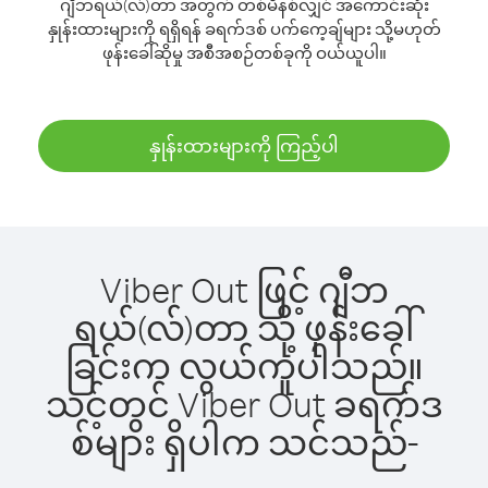
ဂျီဘရယ်(လ်)တာ အတွက် တစ်မိနစ်လျှင် အကောင်းဆုံး
နှုန်းထားများကို ရရှိရန် ခရက်ဒစ် ပက်ကေ့ချ်များ သို့မဟုတ်
ဖုန်းခေါ်ဆိုမှု အစီအစဉ်တစ်ခုကို ဝယ်ယူပါ။
နှုန်းထားများကို ကြည့်ပါ
Viber Out ဖြင့် ဂျီဘ
ရယ်(လ်)တာ သို့ ဖုန်းခေါ်
ခြင်းက လွယ်ကူပါသည်။
သင့်တွင် Viber Out ခရက်ဒ
စ်များ ရှိပါက သင်သည်-