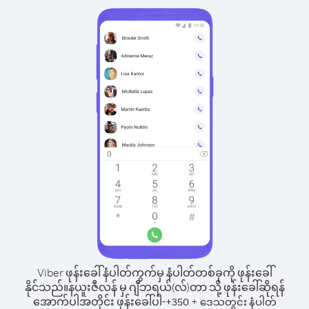
Viber ဖုန်းခေါ်နံပါတ်ကွက်မှ နံပါတ်တစ်ခုကို ဖုန်းခေါ်
နိုင်သည်။
နယူးဇီလန် မှ ဂျီဘရယ်(လ်)တာ သို့ ဖုန်းခေါ်ဆိုရန်
အောက်ပါအတိုင်း ဖုန်းခေါ်ပါ-
+
+
350
ဒေသတွင်း နံပါတ်