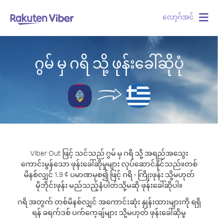
လော့ဂ်အင်
Togg
navig
ဂွမ် မှ ဂရိ သို့ ဖုန်းခေါ်ဆိုပုံ
Viber Out ဖြင့် သင်သည် ဂွမ် မှ ဂရိ သို့ အရည်အသွေး
ကောင်းမွန်သော ဖုန်းခေါ်ဆိုမှုများ လုပ်ဆောင်နိုင်သည်။
တစ်
မိနစ်လျှင် 1.9 ¢ ပမာဏမှစ၍ ဖြင့် ဂရိ - ကြိုးဖုန်း သို့မဟုတ်
မိုဘိုင်းဖုန်း မည်သည့်နံပါတ်သို့မဆို ဖုန်းခေါ်ဆိုပါ။
ဂရိ အတွက် တစ်မိနစ်လျှင် အကောင်းဆုံး နှုန်းထားများကို ရရှိ
ရန် ခရက်ဒစ် ပက်ကေ့ချ်များ သို့မဟုတ် ဖုန်းခေါ်ဆိုမှု