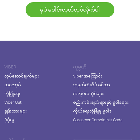
ခုပဲ ဒေါင်းလုတ်လုပ်လိုက်ပါ
VIBER
ကုမ္ပဏီ
လုပ်ဆောင်ချက်များ
Viber အကြောင်း
ဘလော့ဂ်
အမှတ်တံဆိပ် စင်တာ
လုံခြုံရေး
အလုပ်အကိုင်များ
Viber Out
စည်းကမ်းချက်များနှင့် မူဝါဒများ
နှုန်းထားများ
ကိုယ်ရေးလုံခြုံမှု မူဝါဒ
ပံ့ပိုးမှု
Customer Complaints Code