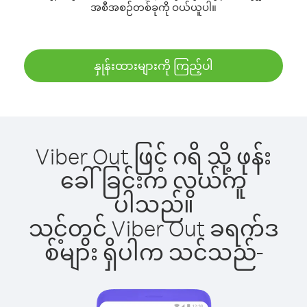
အစီအစဉ်တစ်ခုကို ဝယ်ယူပါ။
နှုန်းထားများကို ကြည့်ပါ
Viber Out ဖြင့် ဂရိ သို့ ဖုန်း
ခေါ်ခြင်းက လွယ်ကူ
ပါသည်။
သင့်တွင် Viber Out ခရက်ဒ
စ်များ ရှိပါက သင်သည်-