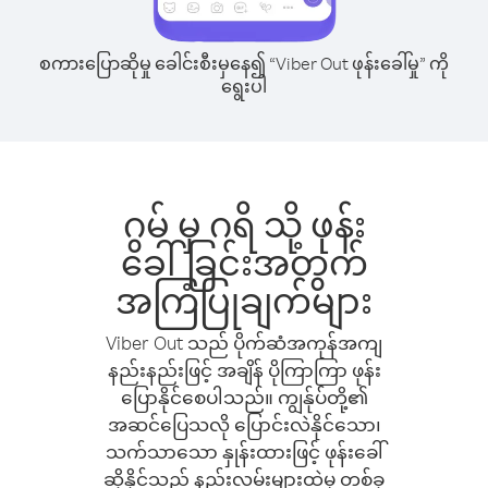
စကားပြောဆိုမှု ခေါင်းစီးမှနေ၍ “Viber Out ဖုန်းခေါ်မှု” ကို
ရွေးပါ
ဂွမ် မှ ဂရိ သို့ ဖုန်း
ခေါ်ခြင်းအတွက်
အကြံပြုချက်များ
Viber Out သည် ပိုက်ဆံအကုန်အကျ
နည်းနည်းဖြင့် အချိန် ပိုကြာကြာ ဖုန်း
ပြောနိုင်စေပါသည်။ ကျွန်ုပ်တို့၏
အဆင်ပြေသလို ပြောင်းလဲနိုင်သော၊
သက်သာသော နှုန်းထားဖြင့် ဖုန်းခေါ်
ဆိုနိုင်သည့် နည်းလမ်းများထဲမှ တစ်ခု