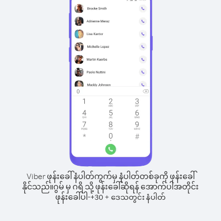
Viber ဖုန်းခေါ်နံပါတ်ကွက်မှ နံပါတ်တစ်ခုကို ဖုန်းခေါ်
နိုင်သည်။
ဂွမ် မှ ဂရိ သို့ ဖုန်းခေါ်ဆိုရန် အောက်ပါအတိုင်း
ဖုန်းခေါ်ပါ-
+
+
30
ဒေသတွင်း နံပါတ်