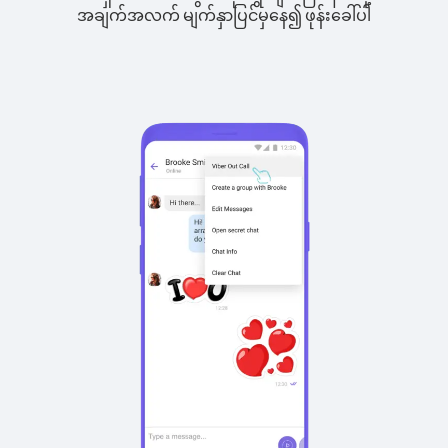
အချက်အလက် မျက်နှာပြင်မှနေ၍ ဖုန်းခေါ်ပါ