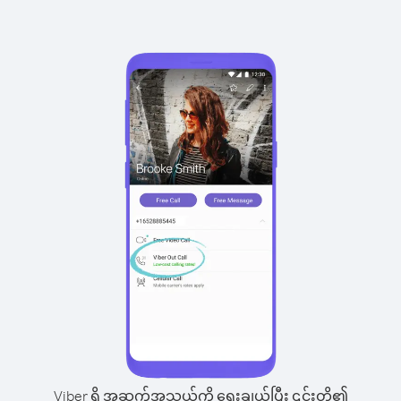
Viber ရှိ အဆက်အသွယ်ကို ရွေးချယ်ပြီး ၎င်းတို့၏