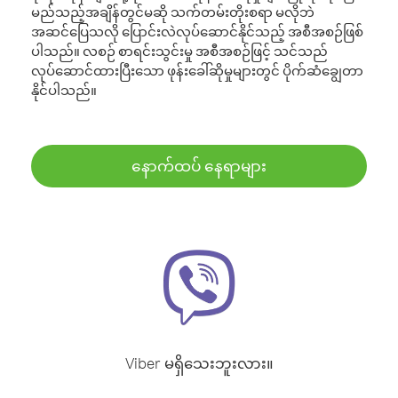
မည်သည့်အချိန်တွင်မဆို သက်တမ်းတိုးစရာ မလိုဘဲ
အဆင်ပြေသလို ပြောင်းလဲလုပ်ဆောင်နိုင်သည့် အစီအစဉ်ဖြစ်
ပါသည်။ လစဉ် စာရင်းသွင်းမှု အစီအစဉ်ဖြင့် သင်သည်
လုပ်ဆောင်ထားပြီးသော ဖုန်းခေါ်ဆိုမှုများတွင် ပိုက်ဆံချွေတာ
နိုင်ပါသည်။
နောက်ထပ် နေရာများ
Viber မရှိသေးဘူးလား။