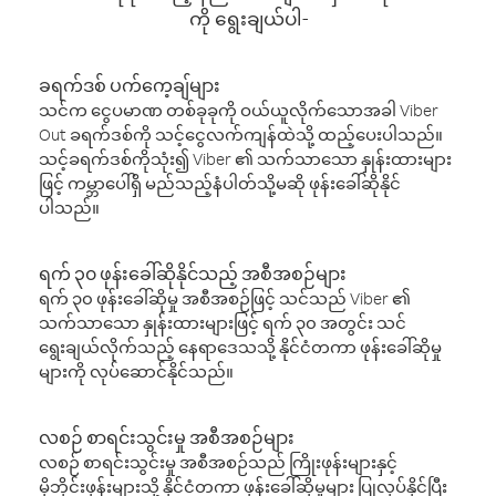
ကို ရွေးချယ်ပါ-
ခရက်ဒစ် ပက်ကေ့ချ်များ
သင်က ငွေပမာဏ တစ်ခုခုကို ဝယ်ယူလိုက်သောအခါ Viber
Out ခရက်ဒစ်ကို သင့်ငွေလက်ကျန်ထဲသို့ ထည့်ပေးပါသည်။
သင့်ခရက်ဒစ်ကိုသုံး၍ Viber ၏ သက်သာသော နှုန်းထားများ
ဖြင့် ကမ္ဘာပေါ်ရှိ မည်သည့်နံပါတ်သို့မဆို ဖုန်းခေါ်ဆိုနိုင်
ပါသည်။
ရက် ၃၀ ဖုန်းခေါ်ဆိုနိုင်သည့် အစီအစဉ်များ
ရက် ၃၀ ဖုန်းခေါ်ဆိုမှု အစီအစဉ်ဖြင့် သင်သည် Viber ၏
သက်သာသော နှုန်းထားများဖြင့် ရက် ၃၀ အတွင်း သင်
ရွေးချယ်လိုက်သည့် နေရာဒေသသို့ နိုင်ငံတကာ ဖုန်းခေါ်ဆိုမှု
များကို လုပ်ဆောင်နိုင်သည်။
လစဉ် စာရင်းသွင်းမှု အစီအစဉ်များ
လစဉ် စာရင်းသွင်းမှု အစီအစဉ်သည် ကြိုးဖုန်းများနှင့်
မိုဘိုင်းဖုန်းများသို့ နိုင်ငံတကာ ဖုန်းခေါ်ဆိုမှုများ ပြုလုပ်နိုင်ပြီး