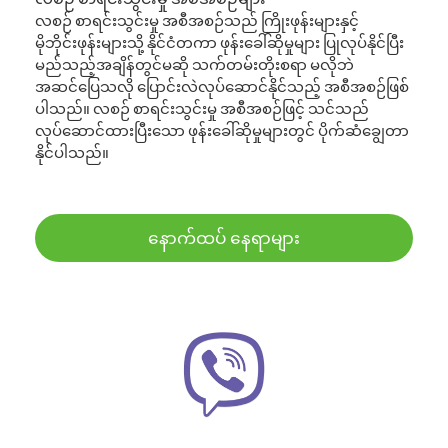
လစဉ် စာရင်းသွင်းမှု အစီအစဉ်သည် ကြိုးဖုန်းများနှင့်
မိုဘိုင်းဖုန်းများသို့ နိုင်ငံတကာ ဖုန်းခေါ်ဆိုမှုများ ပြုလုပ်နိုင်ပြီး
မည်သည့်အချိန်တွင်မဆို သက်တမ်းတိုးစရာ မလိုဘဲ
အဆင်ပြေသလို ပြောင်းလဲလုပ်ဆောင်နိုင်သည့် အစီအစဉ်ဖြစ်
ပါသည်။ လစဉ် စာရင်းသွင်းမှု အစီအစဉ်ဖြင့် သင်သည်
လုပ်ဆောင်ထားပြီးသော ဖုန်းခေါ်ဆိုမှုများတွင် ပိုက်ဆံချွေတာ
နိုင်ပါသည်။
နောက်ထပ် နေရာများ