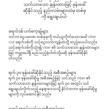
သက်သာသော နှုန်းထားဖြင့် ဖုန်းခေါ်
ဆိုနိုင်သည့် နည်းလမ်းများထဲမှ တစ်ခု
ကို ရွေးချယ်ပါ-
ခရက်ဒစ် ပက်ကေ့ချ်များ
သင်က ငွေပမာဏ တစ်ခုခုကို ဝယ်ယူလိုက်သောအခါ Viber
Out ခရက်ဒစ်ကို သင့်ငွေလက်ကျန်ထဲသို့ ထည့်ပေးပါသည်။
သင့်ခရက်ဒစ်ကိုသုံး၍ Viber ၏ သက်သာသော နှုန်းထားများ
ဖြင့် ကမ္ဘာပေါ်ရှိ မည်သည့်နံပါတ်သို့မဆို ဖုန်းခေါ်ဆိုနိုင်
ပါသည်။
ရက် ၃၀ ဖုန်းခေါ်ဆိုနိုင်သည့် အစီအစဉ်များ
ရက် ၃၀ ဖုန်းခေါ်ဆိုမှု အစီအစဉ်ဖြင့် သင်သည် Viber ၏
သက်သာသော နှုန်းထားများဖြင့် ရက် ၃၀ အတွင်း သင်
ရွေးချယ်လိုက်သည့် နေရာဒေသသို့ နိုင်ငံတကာ ဖုန်းခေါ်ဆိုမှု
များကို လုပ်ဆောင်နိုင်သည်။
လစဉ် စာရင်းသွင်းမှု အစီအစဉ်များ