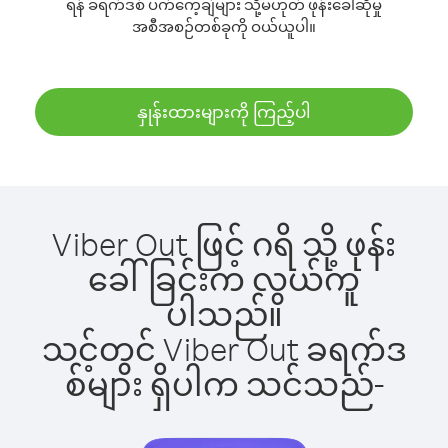
ရန် ခရက်ဒစ် ပက်ကေ့ချ်များ သို့မဟုတ် ဖုန်းခေါ်ဆိုမှု
အစီအစဉ်တစ်ခုကို ဝယ်ယူပါ။
နှုန်းထားများကို ကြည့်ပါ
Viber Out ဖြင့် ဂရိ သို့ ဖုန်း
ခေါ်ခြင်းက လွယ်ကူ
ပါသည်။
သင့်တွင် Viber Out ခရက်ဒ
စ်များ ရှိပါက သင်သည်-