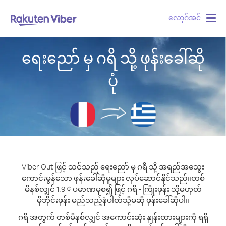
လော့ဂ်အင်
Togg
navig
ရေးညော် မှ ဂရိ သို့ ဖုန်းခေါ်ဆို
ပုံ
Viber Out ဖြင့် သင်သည် ရေးညော် မှ ဂရိ သို့ အရည်အသွေး
ကောင်းမွန်သော ဖုန်းခေါ်ဆိုမှုများ လုပ်ဆောင်နိုင်သည်။
တစ်
မိနစ်လျှင် 1.9 ¢ ပမာဏမှစ၍ ဖြင့် ဂရိ - ကြိုးဖုန်း သို့မဟုတ်
မိုဘိုင်းဖုန်း မည်သည့်နံပါတ်သို့မဆို ဖုန်းခေါ်ဆိုပါ။
ဂရိ အတွက် တစ်မိနစ်လျှင် အကောင်းဆုံး နှုန်းထားများကို ရရှိ