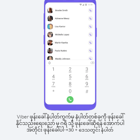
Viber ဖုန်းခေါ်နံပါတ်ကွက်မှ နံပါတ်တစ်ခုကို ဖုန်းခေါ်
နိုင်သည်။
ရေးညော် မှ ဂရိ သို့ ဖုန်းခေါ်ဆိုရန် အောက်ပါ
အတိုင်း ဖုန်းခေါ်ပါ-
+
+
30
ဒေသတွင်း နံပါတ်