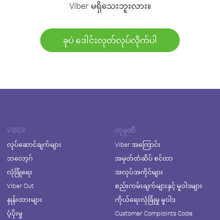
Viber မရှိသေးဘူးလား။
ခုပဲ ဒေါင်းလုတ်လုပ်လိုက်ပါ
VIBER
ကုမ္ပဏီ
လုပ်ဆောင်ချက်များ
Viber အကြောင်း
ဘလော့ဂ်
အမှတ်တံဆိပ် စင်တာ
လုံခြုံရေး
အလုပ်အကိုင်များ
Viber Out
စည်းကမ်းချက်များနှင့် မူဝါဒများ
နှုန်းထားများ
ကိုယ်ရေးလုံခြုံမှု မူဝါဒ
ပံ့ပိုးမှု
Customer Complaints Code