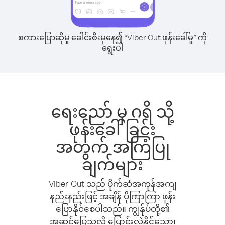
စကားပြောဆိုမှု ခေါင်းစီးမှနေ၍ “Viber Out ဖုန်းခေါ်မှု” ကို
ရွေးပါ
ရေးညော် မှ ဂရိ သို့
ဖုန်းခေါ်ခြင်း
အတွက် အကြံပြု
ချက်များ
Viber Out သည် ပိုက်ဆံအကုန်အကျ
နည်းနည်းဖြင့် အချိန် ပိုကြာကြာ ဖုန်း
ပြောနိုင်စေပါသည်။ ကျွန်ုပ်တို့၏
အဆင်ပြေသလို ပြောင်းလဲနိုင်သော၊