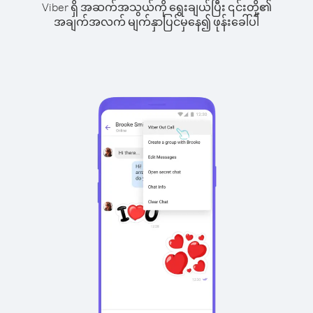
Viber ရှိ အဆက်အသွယ်ကို ရွေးချယ်ပြီး ၎င်းတို့၏
အချက်အလက် မျက်နှာပြင်မှနေ၍ ဖုန်းခေါ်ပါ