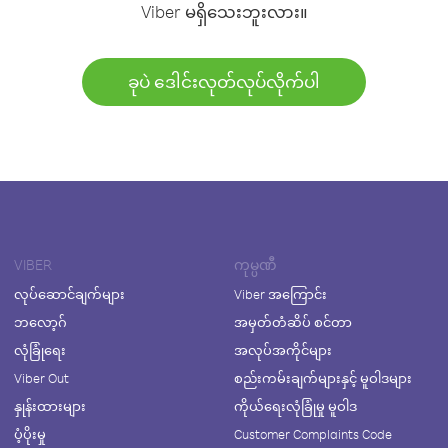
Viber မရှိသေးဘူးလား။
ခုပဲ ဒေါင်းလုတ်လုပ်လိုက်ပါ
VIBER
ကုမ္ပဏီ
လုပ်ဆောင်ချက်များ
Viber အကြောင်း
ဘလော့ဂ်
အမှတ်တံဆိပ် စင်တာ
လုံခြုံရေး
အလုပ်အကိုင်များ
Viber Out
စည်းကမ်းချက်များနှင့် မူဝါဒများ
နှုန်းထားများ
ကိုယ်ရေးလုံခြုံမှု မူဝါဒ
ပံ့ပိုးမှု
Customer Complaints Code