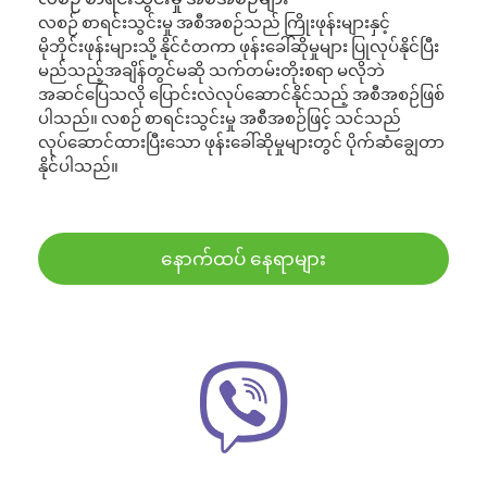
လစဉ် စာရင်းသွင်းမှု အစီအစဉ်သည် ကြိုးဖုန်းများနှင့်
မိုဘိုင်းဖုန်းများသို့ နိုင်ငံတကာ ဖုန်းခေါ်ဆိုမှုများ ပြုလုပ်နိုင်ပြီး
မည်သည့်အချိန်တွင်မဆို သက်တမ်းတိုးစရာ မလိုဘဲ
အဆင်ပြေသလို ပြောင်းလဲလုပ်ဆောင်နိုင်သည့် အစီအစဉ်ဖြစ်
ပါသည်။ လစဉ် စာရင်းသွင်းမှု အစီအစဉ်ဖြင့် သင်သည်
လုပ်ဆောင်ထားပြီးသော ဖုန်းခေါ်ဆိုမှုများတွင် ပိုက်ဆံချွေတာ
နိုင်ပါသည်။
နောက်ထပ် နေရာများ