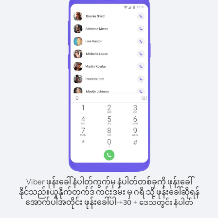
Viber ဖုန်းခေါ်နံပါတ်ကွက်မှ နံပါတ်တစ်ခုကို ဖုန်းခေါ်
နိုင်သည်။
ယူနိုက်တက်ဒ် ကင်းဒမ်း မှ ဂရိ သို့ ဖုန်းခေါ်ဆိုရန်
အောက်ပါအတိုင်း ဖုန်းခေါ်ပါ-
+
+
30
ဒေသတွင်း နံပါတ်