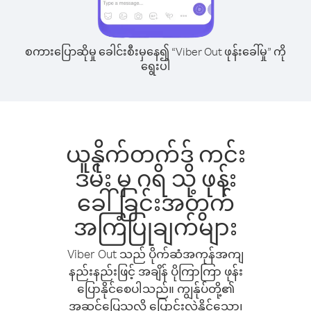
စကားပြောဆိုမှု ခေါင်းစီးမှနေ၍ “Viber Out ဖုန်းခေါ်မှု” ကို
ရွေးပါ
ယူနိုက်တက်ဒ် ကင်း
ဒမ်း မှ ဂရိ သို့ ဖုန်း
ခေါ်ခြင်းအတွက်
အကြံပြုချက်များ
Viber Out သည် ပိုက်ဆံအကုန်အကျ
နည်းနည်းဖြင့် အချိန် ပိုကြာကြာ ဖုန်း
ပြောနိုင်စေပါသည်။ ကျွန်ုပ်တို့၏
အဆင်ပြေသလို ပြောင်းလဲနိုင်သော၊