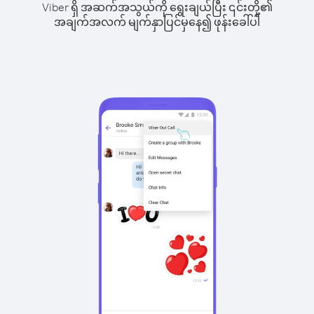
Viber ရှိ အဆက်အသွယ်ကို ရွေးချယ်ပြီး ၎င်းတို့၏
အချက်အလက် မျက်နှာပြင်မှနေ၍ ဖုန်းခေါ်ပါ