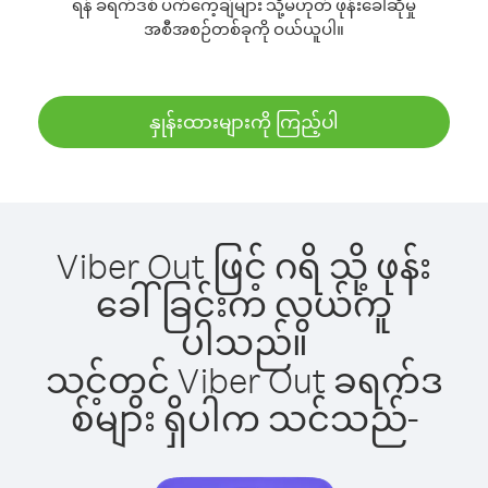
ရန် ခရက်ဒစ် ပက်ကေ့ချ်များ သို့မဟုတ် ဖုန်းခေါ်ဆိုမှု
အစီအစဉ်တစ်ခုကို ဝယ်ယူပါ။
နှုန်းထားများကို ကြည့်ပါ
Viber Out ဖြင့် ဂရိ သို့ ဖုန်း
ခေါ်ခြင်းက လွယ်ကူ
ပါသည်။
သင့်တွင် Viber Out ခရက်ဒ
စ်များ ရှိပါက သင်သည်-