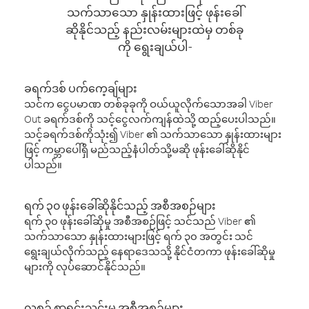
သက်သာသော နှုန်းထားဖြင့် ဖုန်းခေါ်
ဆိုနိုင်သည့် နည်းလမ်းများထဲမှ တစ်ခု
ကို ရွေးချယ်ပါ-
ခရက်ဒစ် ပက်ကေ့ချ်များ
သင်က ငွေပမာဏ တစ်ခုခုကို ဝယ်ယူလိုက်သောအခါ Viber
Out ခရက်ဒစ်ကို သင့်ငွေလက်ကျန်ထဲသို့ ထည့်ပေးပါသည်။
သင့်ခရက်ဒစ်ကိုသုံး၍ Viber ၏ သက်သာသော နှုန်းထားများ
ဖြင့် ကမ္ဘာပေါ်ရှိ မည်သည့်နံပါတ်သို့မဆို ဖုန်းခေါ်ဆိုနိုင်
ပါသည်။
ရက် ၃၀ ဖုန်းခေါ်ဆိုနိုင်သည့် အစီအစဉ်များ
ရက် ၃၀ ဖုန်းခေါ်ဆိုမှု အစီအစဉ်ဖြင့် သင်သည် Viber ၏
သက်သာသော နှုန်းထားများဖြင့် ရက် ၃၀ အတွင်း သင်
ရွေးချယ်လိုက်သည့် နေရာဒေသသို့ နိုင်ငံတကာ ဖုန်းခေါ်ဆိုမှု
များကို လုပ်ဆောင်နိုင်သည်။
လစဉ် စာရင်းသွင်းမှု အစီအစဉ်များ