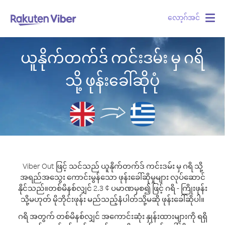
လော့ဂ်အင်
Togg
navig
ယူနိုက်တက်ဒ် ကင်းဒမ်း မှ ဂရိ
သို့ ဖုန်းခေါ်ဆိုပုံ
Viber Out ဖြင့် သင်သည် ယူနိုက်တက်ဒ် ကင်းဒမ်း မှ ဂရိ သို့
အရည်အသွေး ကောင်းမွန်သော ဖုန်းခေါ်ဆိုမှုများ လုပ်ဆောင်
နိုင်သည်။
တစ်မိနစ်လျှင် 2.3 ¢ ပမာဏမှစ၍ ဖြင့် ဂရိ - ကြိုးဖုန်း
သို့မဟုတ် မိုဘိုင်းဖုန်း မည်သည့်နံပါတ်သို့မဆို ဖုန်းခေါ်ဆိုပါ။
ဂရိ အတွက် တစ်မိနစ်လျှင် အကောင်းဆုံး နှုန်းထားများကို ရရှိ