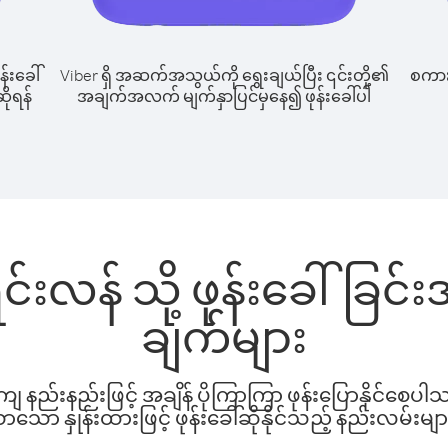
န်းခေါ်
Viber ရှိ အဆက်အသွယ်ကို ရွေးချယ်ပြီး ၎င်းတို့၏
စကားပ
ဆိုရန်
အချက်အလက် မျက်နှာပြင်မှနေ၍ ဖုန်းခေါ်ပါ
ရင်းလန် သို့ ဖုန်းခေါ်ခြ
ချက်များ
နည်းနည်းဖြင့် အချိန် ပိုကြာကြာ ဖုန်းပြောနိုင်စေပ
ော နှုန်းထားဖြင့် ဖုန်းခေါ်ဆိုနိုင်သည့် နည်းလမ်းမျာ