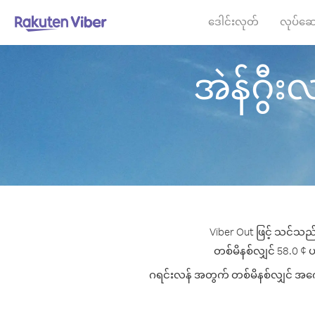
ဒေါင်းလုတ်
လုပ်ဆေ
အဲန်ဂွီးလ
Viber Out ဖြင့် သင်သည်
တစ်မိနစ်လျှင် 58.0 ¢ ပမ
ဂရင်းလန် အတွက် တစ်မိနစ်လျှင် အကောင်