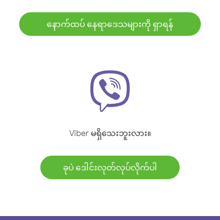
နောက်ထပ် နေရာဒေသများကို ရှာရန်
Viber မရှိသေးဘူးလား။
ခုပဲ ဒေါင်းလုတ်လုပ်လိုက်ပါ