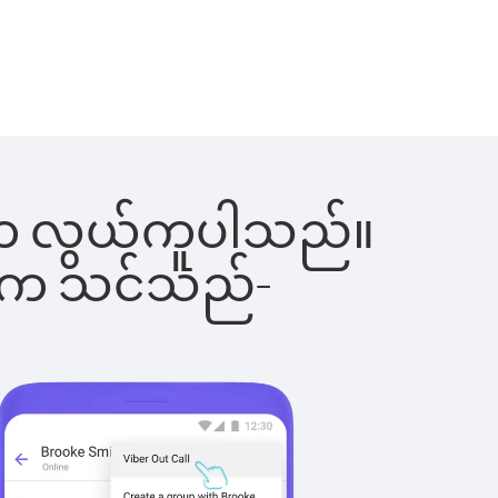
ြင်းက လွယ်ကူပါသည်။
ိပါက သင်သည်-