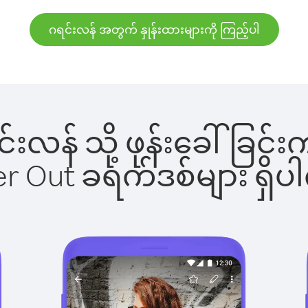
ဂရင်းလန် အတွက် နှုန်းထားများကို ကြည့်ပါ
ရင်းလန် သို့ ဖုန်းခေါ်ခ
ber Out ခရက်ဒစ်များ ရှ