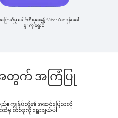
ြောဆိုမှု ခေါင်းစီးမှနေ၍ “Viber Out ဖုန်းခေါ်
မှု” ကို ရွေးပါ
င်းအတွက် အကြံပြု
ါသည်။ ကျွန်ုပ်တို့၏ အဆင်ပြေသလို
းထဲမှ တစ်ခုကို ရွေးချယ်ပါ-