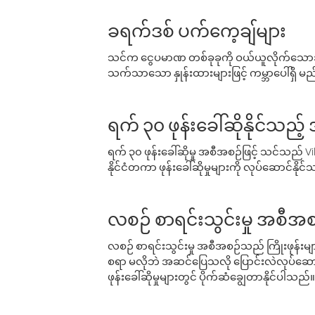
ခရက်ဒစ် ပက်ကေ့ချ်များ
သင်က ငွေပမာဏ တစ်ခုခုကို ဝယ်ယူလိုက်သောအခ
သက်သာသော နှုန်းထားများဖြင့် ကမ္ဘာပေါ်ရှိ မည်သ
ရက် ၃၀ ဖုန်းခေါ်ဆိုနိုင်သည့
ရက် ၃၀ ဖုန်းခေါ်ဆိုမှု အစီအစဉ်ဖြင့် သင်သည
နိုင်ငံတကာ ဖုန်းခေါ်ဆိုမှုများကို လုပ်ဆောင်နိုင
လစဉ် စာရင်းသွင်းမှု အစီအစ
လစဉ် စာရင်းသွင်းမှု အစီအစဉ်သည် ကြိုးဖုန်းများနှင
စရာ မလိုဘဲ အဆင်ပြေသလို ပြောင်းလဲလုပ်ဆောင
ဖုန်းခေါ်ဆိုမှုများတွင် ပိုက်ဆံချွေတာနိုင်ပါသည်။