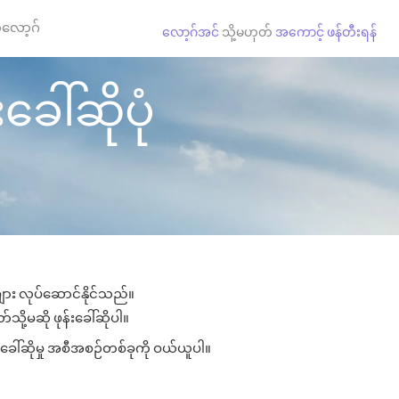
လော့ဂ်
လော့ဂ်အင်
သို့မဟုတ်
အကောင့် ဖန်တီးရန်
ခေါ်ဆိုပုံ
များ လုပ်ဆောင်နိုင်သည်။
သို့မဆို ဖုန်းခေါ်ဆိုပါ။
းခေါ်ဆိုမှု အစီအစဉ်တစ်ခုကို ဝယ်ယူပါ။