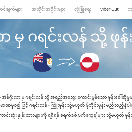
ာင်ချက်များ
အသိုင်းအဝိုင်းများ
လုံခြုံရေး
Viber Out
ဘ
ာ မှ ဂရင်းလန် သို့ ဖုန်း
 အဲန်ဂွီးလာ မှ ဂရင်းလန် သို့ အရည်အသွေး ကောင်းမွန်သော ဖုန်းခေါ်ဆိုမှု
ာဏမှစ၍ ဖြင့် ဂရင်းလန် - ကြိုးဖုန်း သို့မဟုတ် မိုဘိုင်းဖုန်း မည်သည့်နံပါတ်
းဆုံး နှုန်းထားများကို ရရှိရန် ခရက်ဒစ် ပက်ကေ့ချ်များ သို့မဟုတ် ဖုန်