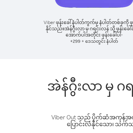
Viber ဖုန်းခေါ်နံပါတ်ကွက်မှ နံပါတ်တစ်ခုကို ဖု
နိုင်သည်။
အဲန်ဂွီးလာ မှ ဂရင်းလန် သို့ ဖုန်းခေါ်
အောက်ပါအတိုင်း ဖုန်းခေါ်ပါ-
+
+
299
ဒေသတွင်း နံပါတ်
အဲန်ဂွီးလာ မှ ဂ
Viber Out သည် ပိုက်ဆံအကုန်အကျ 
ပြောင်းလဲနိုင်သော၊ သက်သာသ