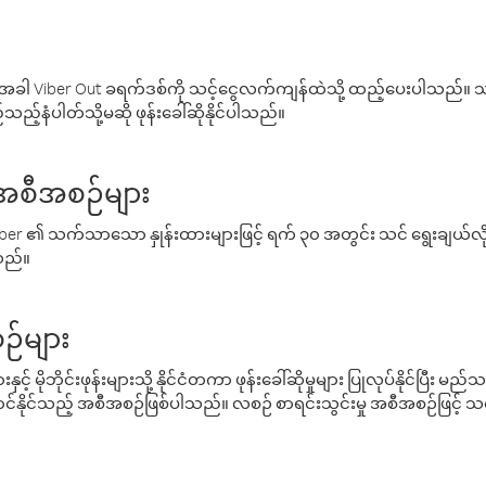
ါ Viber Out ခရက်ဒစ်ကို သင့်ငွေလက်ကျန်ထဲသို့ ထည့်ပေးပါသည်။ သင
ည့်နံပါတ်သို့မဆို ဖုန်းခေါ်ဆိုနိုင်ပါသည်။
် အစီအစဉ်များ
် Viber ၏ သက်သာသော နှုန်းထားများဖြင့် ရက် ၃၀ အတွင်း သင် ရွေးချယ်
်သည်။
ဉ်များ
့် မိုဘိုင်းဖုန်းများသို့ နိုင်ငံတကာ ဖုန်းခေါ်ဆိုမှုများ ပြုလုပ်နိုင်ပြီး
်နိုင်သည့် အစီအစဉ်ဖြစ်ပါသည်။ လစဉ် စာရင်းသွင်းမှု အစီအစဉ်ဖြင့်