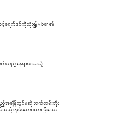
့်ခရက်ဒစ်ကိုသုံး၍ Viber ၏
လိုက်သည့် နေရာဒေသသို့
 မည်သည့်အချိန်တွင်မဆို သက်တမ်းတိုး
 သင်သည် လုပ်ဆောင်ထားပြီးသော