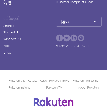
ပံ့ပိုးမှု
Customer Complaints Code
ဒေါင်းလုတ်
မြန်မာ
Android
iPhone & iPad
Windows PC
Mac
©
2026
Viber Media S.à r.l.
Linux
Rakuten Viki
Rakuten Kobo
Rakuten Travel
Rakuten Marketing
Rakuten Insight
Rakuten TV
About Rakuten