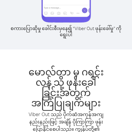
စကားပြောဆိုမှု ခေါင်းစီးမှနေ၍ “Viber Out ဖုန်းခေါ်မှု” ကို
ရွေးပါ
မောလ်တာ မှ ဂရင်း
လန် သို့ ဖုန်းခေါ်
ခြင်းအတွက်
အကြံပြုချက်များ
Viber Out သည် ပိုက်ဆံအကုန်အကျ
နည်းနည်းဖြင့် အချိန် ပိုကြာကြာ ဖုန်း
ပြောနိုင်စေပါသည်။ ကျွန်ုပ်တို့၏