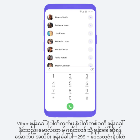
Viber ဖုန်းခေါ်နံပါတ်ကွက်မှ နံပါတ်တစ်ခုကို ဖုန်းခေါ်
နိုင်သည်။
မောလ်တာ မှ ဂရင်းလန် သို့ ဖုန်းခေါ်ဆိုရန်
အောက်ပါအတိုင်း ဖုန်းခေါ်ပါ-
+
+
299
ဒေသတွင်း နံပါတ်