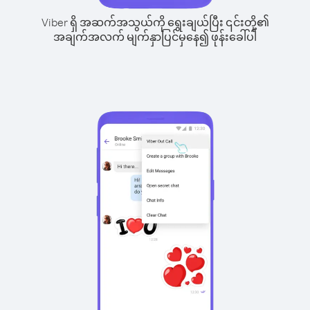
Viber ရှိ အဆက်အသွယ်ကို ရွေးချယ်ပြီး ၎င်းတို့၏
အချက်အလက် မျက်နှာပြင်မှနေ၍ ဖုန်းခေါ်ပါ