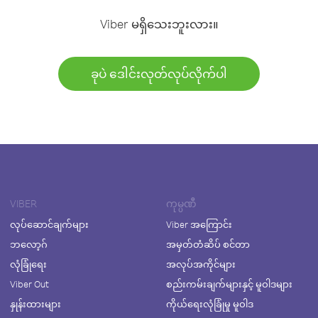
Viber မရှိသေးဘူးလား။
ခုပဲ ဒေါင်းလုတ်လုပ်လိုက်ပါ
VIBER
ကုမ္ပဏီ
လုပ်ဆောင်ချက်များ
Viber အကြောင်း
ဘလော့ဂ်
အမှတ်တံဆိပ် စင်တာ
လုံခြုံရေး
အလုပ်အကိုင်များ
Viber Out
စည်းကမ်းချက်များနှင့် မူဝါဒများ
နှုန်းထားများ
ကိုယ်ရေးလုံခြုံမှု မူဝါဒ