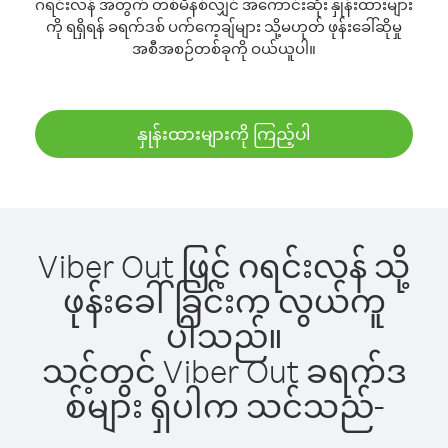
ဂရင်းလန် အတွက် တစ်မိနစ်လျှင် အကောင်းဆုံး နှုန်းထားများ
ကို ရရှိရန် ခရက်ဒစ် ပက်ကေ့ချ်များ သို့မဟုတ် ဖုန်းခေါ်ဆိုမှု
အစီအစဉ်တစ်ခုကို ဝယ်ယူပါ။
နှုန်းထားများကို ကြည့်ပါ
Viber Out ဖြင့် ဂရင်းလန် သို့
ဖုန်းခေါ်ခြင်းက လွယ်ကူ
ပါသည်။
သင့်တွင် Viber Out ခရက်ဒ
စ်များ ရှိပါက သင်သည်-