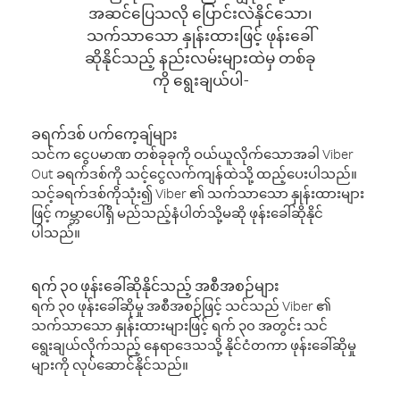
အဆင်ပြေသလို ပြောင်းလဲနိုင်သော၊
သက်သာသော နှုန်းထားဖြင့် ဖုန်းခေါ်
ဆိုနိုင်သည့် နည်းလမ်းများထဲမှ တစ်ခု
ကို ရွေးချယ်ပါ-
ခရက်ဒစ် ပက်ကေ့ချ်များ
သင်က ငွေပမာဏ တစ်ခုခုကို ဝယ်ယူလိုက်သောအခါ Viber
Out ခရက်ဒစ်ကို သင့်ငွေလက်ကျန်ထဲသို့ ထည့်ပေးပါသည်။
သင့်ခရက်ဒစ်ကိုသုံး၍ Viber ၏ သက်သာသော နှုန်းထားများ
ဖြင့် ကမ္ဘာပေါ်ရှိ မည်သည့်နံပါတ်သို့မဆို ဖုန်းခေါ်ဆိုနိုင်
ပါသည်။
ရက် ၃၀ ဖုန်းခေါ်ဆိုနိုင်သည့် အစီအစဉ်များ
ရက် ၃၀ ဖုန်းခေါ်ဆိုမှု အစီအစဉ်ဖြင့် သင်သည် Viber ၏
သက်သာသော နှုန်းထားများဖြင့် ရက် ၃၀ အတွင်း သင်
ရွေးချယ်လိုက်သည့် နေရာဒေသသို့ နိုင်ငံတကာ ဖုန်းခေါ်ဆိုမှု
များကို လုပ်ဆောင်နိုင်သည်။