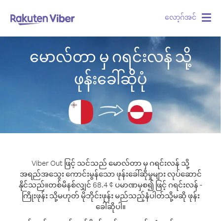
လော့ဂ်အင်
Togg
navig
မောလ်တာ မှ ဂရင်းလန် သို့
ဖုန်းခေါ်ဆိုပုံ
Viber Out ဖြင့် သင်သည် မောလ်တာ မှ ဂရင်းလန် သို့
အရည်အသွေး ကောင်းမွန်သော ဖုန်းခေါ်ဆိုမှုများ လုပ်ဆောင်
နိုင်သည်။
တစ်မိနစ်လျှင် 68.4 ¢ ပမာဏမှစ၍ ဖြင့် ဂရင်းလန် -
ကြိုးဖုန်း သို့မဟုတ် မိုဘိုင်းဖုန်း မည်သည့်နံပါတ်သို့မဆို ဖုန်း
ခေါ်ဆိုပါ။