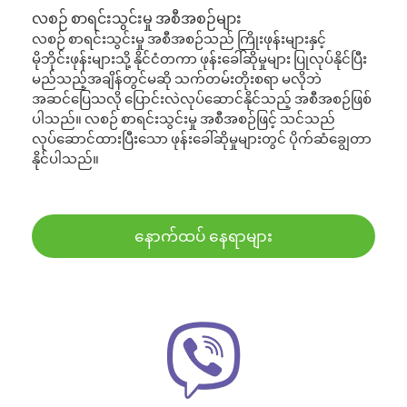
လစဉ် စာရင်းသွင်းမှု အစီအစဉ်များ
လစဉ် စာရင်းသွင်းမှု အစီအစဉ်သည် ကြိုးဖုန်းများနှင့်
မိုဘိုင်းဖုန်းများသို့ နိုင်ငံတကာ ဖုန်းခေါ်ဆိုမှုများ ပြုလုပ်နိုင်ပြီး
မည်သည့်အချိန်တွင်မဆို သက်တမ်းတိုးစရာ မလိုဘဲ
အဆင်ပြေသလို ပြောင်းလဲလုပ်ဆောင်နိုင်သည့် အစီအစဉ်ဖြစ်
ပါသည်။ လစဉ် စာရင်းသွင်းမှု အစီအစဉ်ဖြင့် သင်သည်
လုပ်ဆောင်ထားပြီးသော ဖုန်းခေါ်ဆိုမှုများတွင် ပိုက်ဆံချွေတာ
နိုင်ပါသည်။
နောက်ထပ် နေရာများ