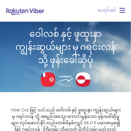
လော့ဂ်အင်
Togg
navig
ဝေါလစ် နှင့် ဖူထူးနာ
ကျွန်းဆွယ်များ မှ ဂရင်းလန်
သို့ ဖုန်းခေါ်ဆိုပုံ
Viber Out ဖြင့် သင်သည် ဝေါလစ် နှင့် ဖူထူးနာ ကျွန်းဆွယ်များ
မှ ဂရင်းလန် သို့ အရည်အသွေး ကောင်းမွန်သော ဖုန်းခေါ်ဆိုမှု
များ လုပ်ဆောင်နိုင်သည်။
တစ်မိနစ်လျှင် 58.0 ¢ ပမာဏမှစ၍
ဖြင့် ဂရင်းလန် - ကြိုးဖုန်း သို့မဟုတ် မိုဘိုင်းဖုန်း မည်သည့်