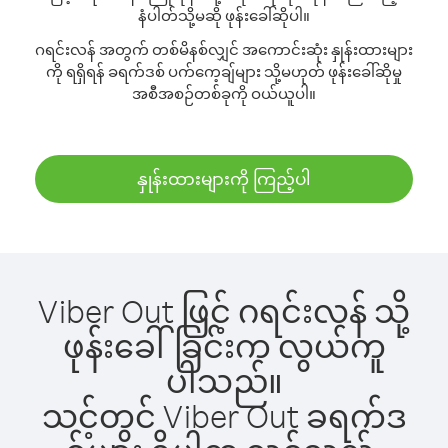
နံပါတ်သို့မဆို ဖုန်းခေါ်ဆိုပါ။
ဂရင်းလန် အတွက် တစ်မိနစ်လျှင် အကောင်းဆုံး နှုန်းထားများ
ကို ရရှိရန် ခရက်ဒစ် ပက်ကေ့ချ်များ သို့မဟုတ် ဖုန်းခေါ်ဆိုမှု
အစီအစဉ်တစ်ခုကို ဝယ်ယူပါ။
နှုန်းထားများကို ကြည့်ပါ
Viber Out ဖြင့် ဂရင်းလန် သို့
ဖုန်းခေါ်ခြင်းက လွယ်ကူ
ပါသည်။
သင့်တွင် Viber Out ခရက်ဒ