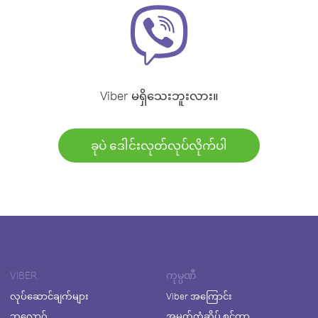
Viber မရှိသေးဘူးလား။
ခုပဲ ဒေါင်းလုတ်လုပ်လိုက်ပါ
VIBER
ကုမ္ပဏီ
လုပ်ဆောင်ချက်များ
Viber အကြောင်း
ဘလော့ဂ်
အမှတ်တံဆိပ် စင်တာ