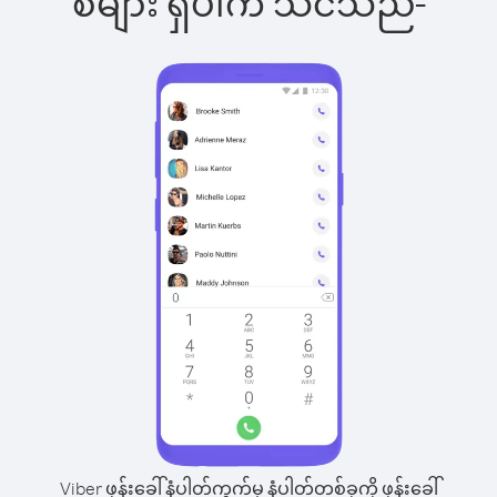
စ်များ ရှိပါက သင်သည်-
Viber ဖုန်းခေါ်နံပါတ်ကွက်မှ နံပါတ်တစ်ခုကို ဖုန်းခေါ်