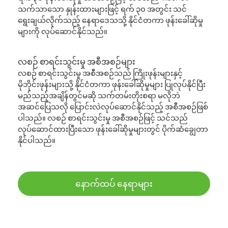
သက်သာသော နှုန်းထားများဖြင့် ရက် ၃၀ အတွင်း သင်
ရွေးချယ်လိုက်သည့် နေရာဒေသသို့ နိုင်ငံတကာ ဖုန်းခေါ်ဆိုမှု
များကို လုပ်ဆောင်နိုင်သည်။
လစဉ် စာရင်းသွင်းမှု အစီအစဉ်များ
လစဉ် စာရင်းသွင်းမှု အစီအစဉ်သည် ကြိုးဖုန်းများနှင့်
မိုဘိုင်းဖုန်းများသို့ နိုင်ငံတကာ ဖုန်းခေါ်ဆိုမှုများ ပြုလုပ်နိုင်ပြီး
မည်သည့်အချိန်တွင်မဆို သက်တမ်းတိုးစရာ မလိုဘဲ
အဆင်ပြေသလို ပြောင်းလဲလုပ်ဆောင်နိုင်သည့် အစီအစဉ်ဖြစ်
ပါသည်။ လစဉ် စာရင်းသွင်းမှု အစီအစဉ်ဖြင့် သင်သည်
လုပ်ဆောင်ထားပြီးသော ဖုန်းခေါ်ဆိုမှုများတွင် ပိုက်ဆံချွေတာ
နိုင်ပါသည်။
နောက်ထပ် နေရာများ