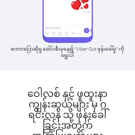
စကားပြောဆိုမှု ခေါင်းစီးမှနေ၍ “Viber Out ဖုန်းခေါ်မှု” ကို
ရွေးပါ
ဝေါလစ် နှင့် ဖူထူးနာ
ကျွန်းဆွယ်များ မှ ဂ
ရင်းလန် သို့ ဖုန်းခေါ်
ခြင်းအတွက်