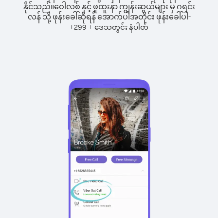
နိုင်သည်။
ဝေါလစ် နှင့် ဖူထူးနာ ကျွန်းဆွယ်များ မှ ဂရင်း
လန် သို့ ဖုန်းခေါ်ဆိုရန် အောက်ပါအတိုင်း ဖုန်းခေါ်ပါ-
+
+
299
ဒေသတွင်း နံပါတ်