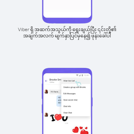
Viber ရှိ အဆက်အသွယ်ကို ရွေးချယ်ပြီး ၎င်းတို့၏
အချက်အလက် မျက်နှာပြင်မှနေ၍ ဖုန်းခေါ်ပါ