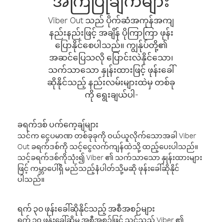
အကြံပြုချက်များ
Viber Out သည် ပိုက်ဆံအကုန်အကျ
နည်းနည်းဖြင့် အချိန် ပိုကြာကြာ ဖုန်း
ပြောနိုင်စေပါသည်။ ကျွန်ုပ်တို့၏
အဆင်ပြေသလို ပြောင်းလဲနိုင်သော၊
သက်သာသော နှုန်းထားဖြင့် ဖုန်းခေါ်
ဆိုနိုင်သည့် နည်းလမ်းများထဲမှ တစ်ခု
ကို ရွေးချယ်ပါ-
ခရက်ဒစ် ပက်ကေ့ချ်များ
သင်က ငွေပမာဏ တစ်ခုခုကို ဝယ်ယူလိုက်သောအခါ Viber
Out ခရက်ဒစ်ကို သင့်ငွေလက်ကျန်ထဲသို့ ထည့်ပေးပါသည်။
သင့်ခရက်ဒစ်ကိုသုံး၍ Viber ၏ သက်သာသော နှုန်းထားများ
ဖြင့် ကမ္ဘာပေါ်ရှိ မည်သည့်နံပါတ်သို့မဆို ဖုန်းခေါ်ဆိုနိုင်
ပါသည်။
ရက် ၃၀ ဖုန်းခေါ်ဆိုနိုင်သည့် အစီအစဉ်များ
ရက် ၃၀ ဖုန်းခေါ်ဆိုမှု အစီအစဉ်ဖြင့် သင်သည် Viber ၏