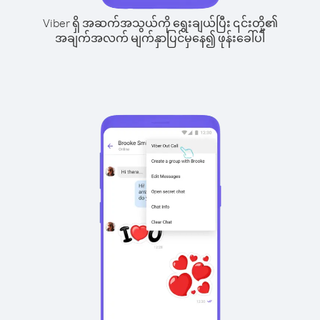
Viber ရှိ အဆက်အသွယ်ကို ရွေးချယ်ပြီး ၎င်းတို့၏
အချက်အလက် မျက်နှာပြင်မှနေ၍ ဖုန်းခေါ်ပါ