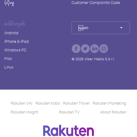
ပံ့ပိုးမှု
Customer Complaints Code
ဒေါင်းလုတ်
မြန်မာ
Android
iPhone & iPad
Windows PC
Mac
©
2026
Viber Media S.à r.l.
Linux
Rakuten Viki
Rakuten Kobo
Rakuten Travel
Rakuten Marketing
Rakuten Insight
Rakuten TV
About Rakuten