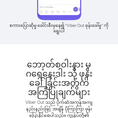
စကားပြောဆိုမှု ခေါင်းစီးမှနေ၍ “Viber Out ဖုန်းခေါ်မှု” ကို
ရွေးပါ
ဘော့တ်စဝါးနား မှ
ဂရေနေးဒါး သို့ ဖုန်း
ခေါ်ခြင်းအတွက်
အကြံပြုချက်များ
Viber Out သည် ပိုက်ဆံအကုန်အကျ
နည်းနည်းဖြင့် အချိန် ပိုကြာကြာ ဖုန်း
ပြောနိုင်စေပါသည်။ ကျွန်ုပ်တို့၏