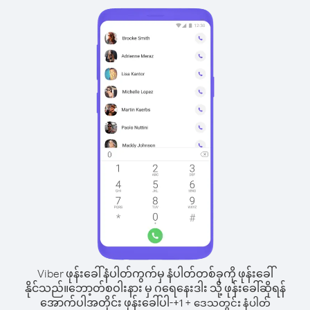
Viber ဖုန်းခေါ်နံပါတ်ကွက်မှ နံပါတ်တစ်ခုကို ဖုန်းခေါ်
နိုင်သည်။
ဘော့တ်စဝါးနား မှ ဂရေနေးဒါး သို့ ဖုန်းခေါ်ဆိုရန်
အောက်ပါအတိုင်း ဖုန်းခေါ်ပါ-
+
+
1
ဒေသတွင်း နံပါတ်