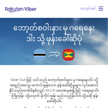
လော့ဂ်အင်
Togg
navig
ဘော့တ်စဝါးနား မှ ဂရေနေး
ဒါး သို့ ဖုန်းခေါ်ဆိုပုံ
Viber Out ဖြင့် သင်သည် ဘော့တ်စဝါးနား မှ ဂရေနေးဒါး သို့
အရည်အသွေး ကောင်းမွန်သော ဖုန်းခေါ်ဆိုမှုများ လုပ်ဆောင်
နိုင်သည်။
တစ်မိနစ်လျှင် 24.0 ¢ ပမာဏမှစ၍ ဖြင့် ဂရေနေးဒါး
- ကြိုးဖုန်း သို့မဟုတ် မိုဘိုင်းဖုန်း မည်သည့်နံပါတ်သို့မဆို ဖုန်း
ခေါ်ဆိုပါ။