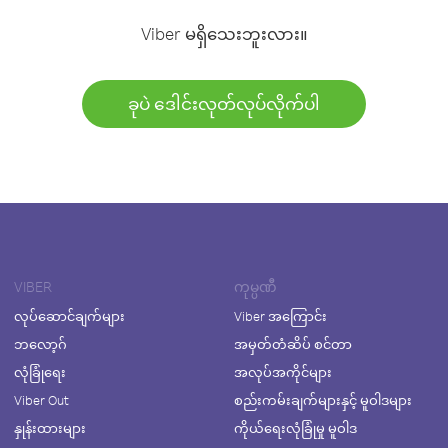
Viber မရှိသေးဘူးလား။
ခုပဲ ဒေါင်းလုတ်လုပ်လိုက်ပါ
VIBER
ကုမ္ပဏီ
လုပ်ဆောင်ချက်များ
Viber အကြောင်း
ဘလော့ဂ်
အမှတ်တံဆိပ် စင်တာ
လုံခြုံရေး
အလုပ်အကိုင်များ
Viber Out
စည်းကမ်းချက်များနှင့် မူဝါဒများ
နှုန်းထားများ
ကိုယ်ရေးလုံခြုံမှု မူဝါဒ