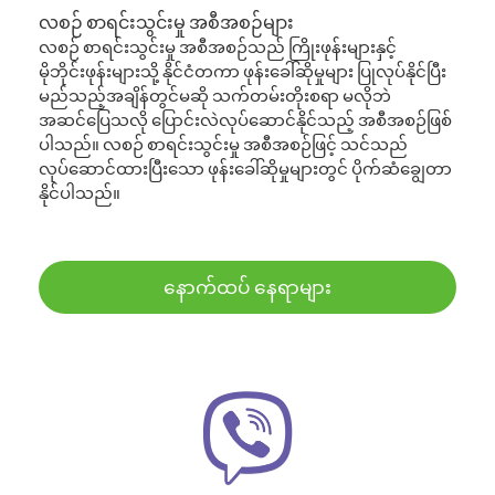
လစဉ် စာရင်းသွင်းမှု အစီအစဉ်များ
လစဉ် စာရင်းသွင်းမှု အစီအစဉ်သည် ကြိုးဖုန်းများနှင့်
မိုဘိုင်းဖုန်းများသို့ နိုင်ငံတကာ ဖုန်းခေါ်ဆိုမှုများ ပြုလုပ်နိုင်ပြီး
မည်သည့်အချိန်တွင်မဆို သက်တမ်းတိုးစရာ မလိုဘဲ
အဆင်ပြေသလို ပြောင်းလဲလုပ်ဆောင်နိုင်သည့် အစီအစဉ်ဖြစ်
ပါသည်။ လစဉ် စာရင်းသွင်းမှု အစီအစဉ်ဖြင့် သင်သည်
လုပ်ဆောင်ထားပြီးသော ဖုန်းခေါ်ဆိုမှုများတွင် ပိုက်ဆံချွေတာ
နိုင်ပါသည်။
နောက်ထပ် နေရာများ