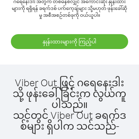
ဂရေနေးဒါး အတွက် တစ်မိနစ်လျှင် အကောင်းဆုံး နှုန်းထား
များကို ရရှိရန် ခရက်ဒစ် ပက်ကေ့ချ်များ သို့မဟုတ် ဖုန်းခေါ်ဆို
မှု အစီအစဉ်တစ်ခုကို ဝယ်ယူပါ။
နှုန်းထားများကို ကြည့်ပါ
Viber Out ဖြင့် ဂရေနေးဒါး
သို့ ဖုန်းခေါ်ခြင်းက လွယ်ကူ
ပါသည်။
သင့်တွင် Viber Out ခရက်ဒ
စ်များ ရှိပါက သင်သည်-