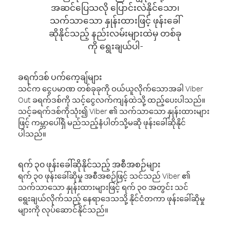
အဆင်ပြေသလို ပြောင်းလဲနိုင်သော၊
သက်သာသော နှုန်းထားဖြင့် ဖုန်းခေါ်
ဆိုနိုင်သည့် နည်းလမ်းများထဲမှ တစ်ခု
ကို ရွေးချယ်ပါ-
ခရက်ဒစ် ပက်ကေ့ချ်များ
သင်က ငွေပမာဏ တစ်ခုခုကို ဝယ်ယူလိုက်သောအခါ Viber
Out ခရက်ဒစ်ကို သင့်ငွေလက်ကျန်ထဲသို့ ထည့်ပေးပါသည်။
သင့်ခရက်ဒစ်ကိုသုံး၍ Viber ၏ သက်သာသော နှုန်းထားများ
ဖြင့် ကမ္ဘာပေါ်ရှိ မည်သည့်နံပါတ်သို့မဆို ဖုန်းခေါ်ဆိုနိုင်
ပါသည်။
ရက် ၃၀ ဖုန်းခေါ်ဆိုနိုင်သည့် အစီအစဉ်များ
ရက် ၃၀ ဖုန်းခေါ်ဆိုမှု အစီအစဉ်ဖြင့် သင်သည် Viber ၏
သက်သာသော နှုန်းထားများဖြင့် ရက် ၃၀ အတွင်း သင်
ရွေးချယ်လိုက်သည့် နေရာဒေသသို့ နိုင်ငံတကာ ဖုန်းခေါ်ဆိုမှု
များကို လုပ်ဆောင်နိုင်သည်။