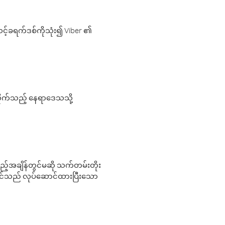
့်ခရက်ဒစ်ကိုသုံး၍ Viber ၏
လိုက်သည့် နေရာဒေသသို့
 မည်သည့်အချိန်တွင်မဆို သက်တမ်းတိုး
 သင်သည် လုပ်ဆောင်ထားပြီးသော