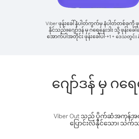
Viber ဖုန်းခေါ်နံပါတ်ကွက်မှ နံပါတ်တစ်ခုကို ဖု
နိုင်သည်။
ဂျော်ဒန် မှ ဂရေနေးဒါး သို့ ဖုန်းခေါ်ဆ
အောက်ပါအတိုင်း ဖုန်းခေါ်ပါ-
+
+
1
ဒေသတွင်း န
ဂျော်ဒန် မှ ဂရေ
Viber Out သည် ပိုက်ဆံအကုန်အကျ 
ပြောင်းလဲနိုင်သော၊ သက်သာသ