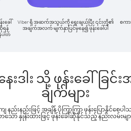
န်းခေါ်
Viber ရှိ အဆက်အသွယ်ကို ရွေးချယ်ပြီး ၎င်းတို့၏
စကားပ
ိုရန်
အချက်အလက် မျက်နှာပြင်မှနေ၍ ဖုန်းခေါ်ပါ
ံပါတ်
နေးဒါး သို့ ဖုန်းခေါ်ခြ
ချက်များ
နည်းနည်းဖြင့် အချိန် ပိုကြာကြာ ဖုန်းပြောနိုင်စေပ
ော နှုန်းထားဖြင့် ဖုန်းခေါ်ဆိုနိုင်သည့် နည်းလမ်းမျာ