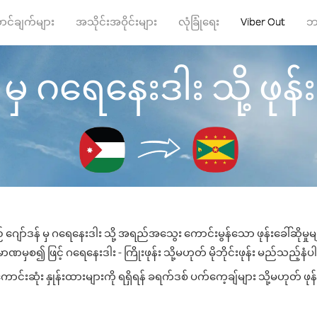
ာင်ချက်များ
အသိုင်းအဝိုင်းများ
လုံခြုံရေး
Viber Out
ဘ
 မှ ဂရေနေးဒါး သို့ ဖုန်းခ
 ဂျော်ဒန် မှ ဂရေနေးဒါး သို့ အရည်အသွေး ကောင်းမွန်သော ဖုန်းခေါ်ဆိုမှု
ဏမှစ၍ ဖြင့် ဂရေနေးဒါး - ကြိုးဖုန်း သို့မဟုတ် မိုဘိုင်းဖုန်း မည်သည့်နံပါတ
းဆုံး နှုန်းထားများကို ရရှိရန် ခရက်ဒစ် ပက်ကေ့ချ်များ သို့မဟုတ် ဖုန