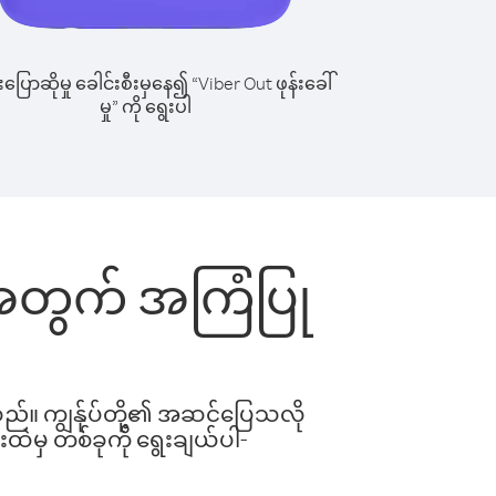
ြောဆိုမှု ခေါင်းစီးမှနေ၍ “Viber Out ဖုန်းခေါ်
မှု” ကို ရွေးပါ
င်းအတွက် အကြံပြု
ါသည်။ ကျွန်ုပ်တို့၏ အဆင်ပြေသလို
းထဲမှ တစ်ခုကို ရွေးချယ်ပါ-