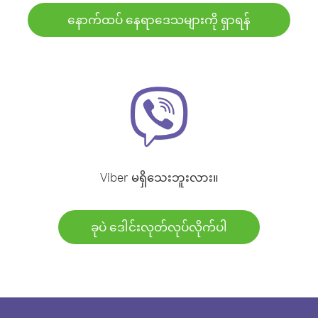
နောက်ထပ် နေရာဒေသများကို ရှာရန်
Viber မရှိသေးဘူးလား။
ခုပဲ ဒေါင်းလုတ်လုပ်လိုက်ပါ