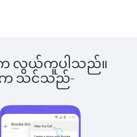
ခြင်းက လွယ်ကူပါသည်။
ိပါက သင်သည်-