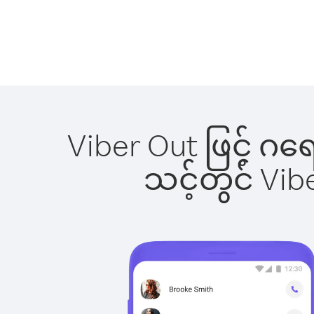
Viber Out ဖြင့် ဂရ
သင့်တွင် Vi