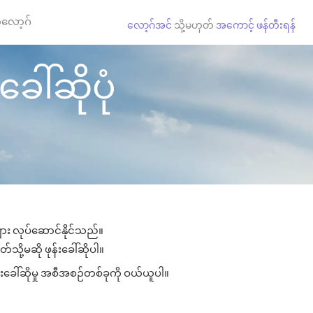
လော့ဂ်
လော့ဂ်အင်
သို့မဟုတ်
အကောင့် ဖန်တီးရန်
ေါ်ဆိုပုံ
များ လုပ်ဆောင်နိုင်သည်။
်သို့မဆို ဖုန်းခေါ်ဆိုပါ။
်းခေါ်ဆိုမှု အစီအစဉ်တစ်ခုကို ဝယ်ယူပါ။