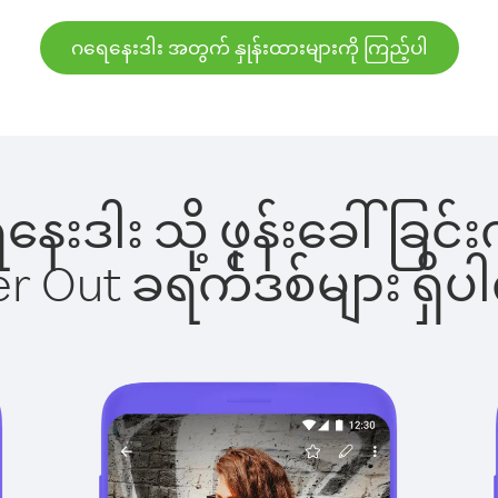
ဂရေနေးဒါး အတွက် နှုန်းထားများကို ကြည့်ပါ
ေနေးဒါး သို့ ဖုန်းခေါ်
ber Out ခရက်ဒစ်များ ရှ