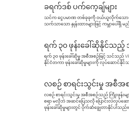
ခရက်ဒစ် ပက်ကေ့ချ်များ
သင်က ငွေပမာဏ တစ်ခုခုကို ဝယ်ယူလိုက်သောအခ
သက်သာသော နှုန်းထားများဖြင့် ကမ္ဘာပေါ်ရှိ မည်သ
ရက် ၃၀ ဖုန်းခေါ်ဆိုနိုင်သည့
ရက် ၃၀ ဖုန်းခေါ်ဆိုမှု အစီအစဉ်ဖြင့် သင်သည
နိုင်ငံတကာ ဖုန်းခေါ်ဆိုမှုများကို လုပ်ဆောင်နိုင
လစဉ် စာရင်းသွင်းမှု အစီအစ
လစဉ် စာရင်းသွင်းမှု အစီအစဉ်သည် ကြိုးဖုန်းများနှင
စရာ မလိုဘဲ အဆင်ပြေသလို ပြောင်းလဲလုပ်ဆောင
ဖုန်းခေါ်ဆိုမှုများတွင် ပိုက်ဆံချွေတာနိုင်ပါသည်။