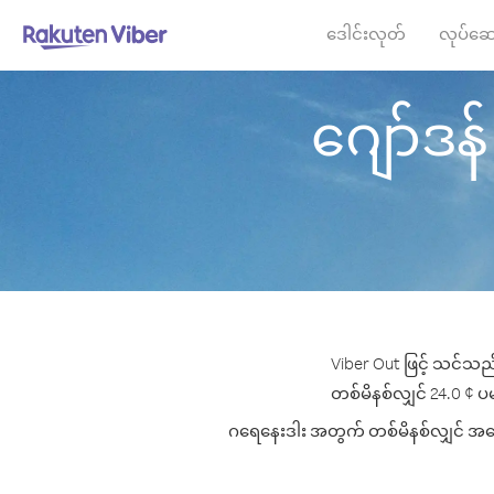
ဒေါင်းလုတ်
လုပ်ဆေ
ဂျော်ဒန်
Viber Out ဖြင့် သင်သည်
တစ်မိနစ်လျှင် 24.0 ¢ ပမာ
ဂရေနေးဒါး အတွက် တစ်မိနစ်လျှင် အကောင်