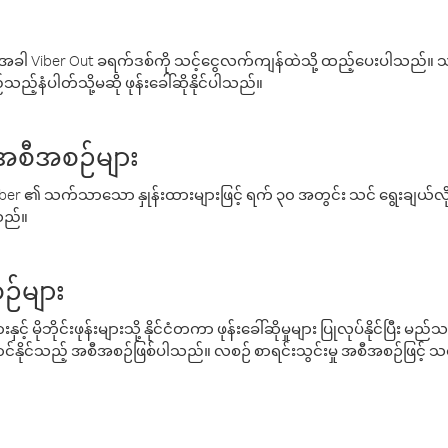
ါ Viber Out ခရက်ဒစ်ကို သင့်ငွေလက်ကျန်ထဲသို့ ထည့်ပေးပါသည်။ သင
ည့်နံပါတ်သို့မဆို ဖုန်းခေါ်ဆိုနိုင်ပါသည်။
် အစီအစဉ်များ
် Viber ၏ သက်သာသော နှုန်းထားများဖြင့် ရက် ၃၀ အတွင်း သင် ရွေးချယ်
်သည်။
ဉ်များ
့် မိုဘိုင်းဖုန်းများသို့ နိုင်ငံတကာ ဖုန်းခေါ်ဆိုမှုများ ပြုလုပ်နိုင်ပြီး
်နိုင်သည့် အစီအစဉ်ဖြစ်ပါသည်။ လစဉ် စာရင်းသွင်းမှု အစီအစဉ်ဖြင့်