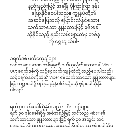
နည်းနည်းဖြင့် အချိန် ပိုကြာကြာ ဖုန်း
ပြောနိုင်စေပါသည်။ ကျွန်ုပ်တို့၏
အဆင်ပြေသလို ပြောင်းလဲနိုင်သော၊
သက်သာသော နှုန်းထားဖြင့် ဖုန်းခေါ်
ဆိုနိုင်သည့် နည်းလမ်းများထဲမှ တစ်ခု
ကို ရွေးချယ်ပါ-
ခရက်ဒစ် ပက်ကေ့ချ်များ
သင်က ငွေပမာဏ တစ်ခုခုကို ဝယ်ယူလိုက်သောအခါ Viber
Out ခရက်ဒစ်ကို သင့်ငွေလက်ကျန်ထဲသို့ ထည့်ပေးပါသည်။
သင့်ခရက်ဒစ်ကိုသုံး၍ Viber ၏ သက်သာသော နှုန်းထားများ
ဖြင့် ကမ္ဘာပေါ်ရှိ မည်သည့်နံပါတ်သို့မဆို ဖုန်းခေါ်ဆိုနိုင်
ပါသည်။
ရက် ၃၀ ဖုန်းခေါ်ဆိုနိုင်သည့် အစီအစဉ်များ
ရက် ၃၀ ဖုန်းခေါ်ဆိုမှု အစီအစဉ်ဖြင့် သင်သည် Viber ၏
သက်သာသော နှုန်းထားများဖြင့် ရက် ၃၀ အတွင်း သင်
ရွေးချယ်လိုက်သည့် နေရာဒေသသို့ နိုင်ငံတကာ ဖုန်းခေါ်ဆိုမှု