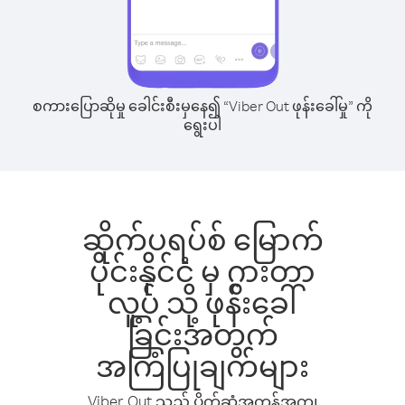
စကားပြောဆိုမှု ခေါင်းစီးမှနေ၍ “Viber Out ဖုန်းခေါ်မှု” ကို
ရွေးပါ
ဆိုက်ပရပ်စ် မြောက်
ပိုင်းနိုင်ငံ မှ ဂွားတာ
လူ့ပ် သို့ ဖုန်းခေါ်
ခြင်းအတွက်
အကြံပြုချက်များ
Viber Out သည် ပိုက်ဆံအကုန်အကျ