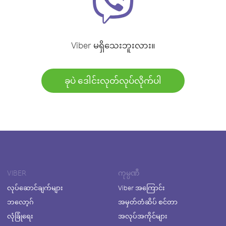
Viber မရှိသေးဘူးလား။
ခုပဲ ဒေါင်းလုတ်လုပ်လိုက်ပါ
VIBER
ကုမ္ပဏီ
လုပ်ဆောင်ချက်များ
Viber အကြောင်း
ဘလော့ဂ်
အမှတ်တံဆိပ် စင်တာ
လုံခြုံရေး
အလုပ်အကိုင်များ