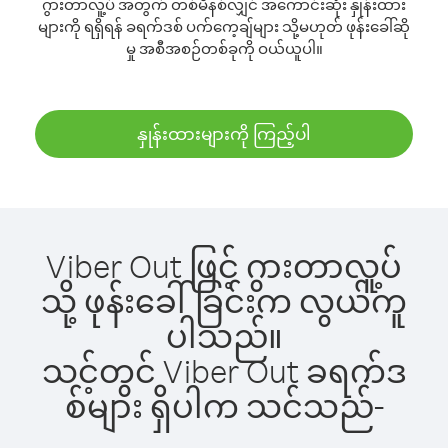
ဂွားတာလူ့ပ် အတွက် တစ်မိနစ်လျှင် အကောင်းဆုံး နှုန်းထား
များကို ရရှိရန် ခရက်ဒစ် ပက်ကေ့ချ်များ သို့မဟုတ် ဖုန်းခေါ်ဆို
မှု အစီအစဉ်တစ်ခုကို ဝယ်ယူပါ။
နှုန်းထားများကို ကြည့်ပါ
Viber Out ဖြင့် ဂွားတာလူ့ပ်
သို့ ဖုန်းခေါ်ခြင်းက လွယ်ကူ
ပါသည်။
သင့်တွင် Viber Out ခရက်ဒ
စ်များ ရှိပါက သင်သည်-