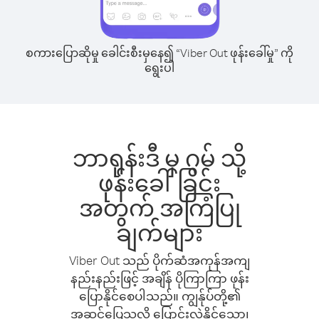
စကားပြောဆိုမှု ခေါင်းစီးမှနေ၍ “Viber Out ဖုန်းခေါ်မှု” ကို
ရွေးပါ
ဘာရုန်းဒီ မှ ဂွမ် သို့
ဖုန်းခေါ်ခြင်း
အတွက် အကြံပြု
ချက်များ
Viber Out သည် ပိုက်ဆံအကုန်အကျ
နည်းနည်းဖြင့် အချိန် ပိုကြာကြာ ဖုန်း
ပြောနိုင်စေပါသည်။ ကျွန်ုပ်တို့၏
အဆင်ပြေသလို ပြောင်းလဲနိုင်သော၊