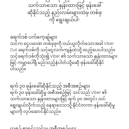
သက်သာသော နှုန်းထားဖြင့် ဖုန်းခေါ်
ဆိုနိုင်သည့် နည်းလမ်းများထဲမှ တစ်ခု
ကို ရွေးချယ်ပါ-
ခရက်ဒစ် ပက်ကေ့ချ်များ
သင်က ငွေပမာဏ တစ်ခုခုကို ဝယ်ယူလိုက်သောအခါ Viber
Out ခရက်ဒစ်ကို သင့်ငွေလက်ကျန်ထဲသို့ ထည့်ပေးပါသည်။
သင့်ခရက်ဒစ်ကိုသုံး၍ Viber ၏ သက်သာသော နှုန်းထားများ
ဖြင့် ကမ္ဘာပေါ်ရှိ မည်သည့်နံပါတ်သို့မဆို ဖုန်းခေါ်ဆိုနိုင်
ပါသည်။
ရက် ၃၀ ဖုန်းခေါ်ဆိုနိုင်သည့် အစီအစဉ်များ
ရက် ၃၀ ဖုန်းခေါ်ဆိုမှု အစီအစဉ်ဖြင့် သင်သည် Viber ၏
သက်သာသော နှုန်းထားများဖြင့် ရက် ၃၀ အတွင်း သင်
ရွေးချယ်လိုက်သည့် နေရာဒေသသို့ နိုင်ငံတကာ ဖုန်းခေါ်ဆိုမှု
များကို လုပ်ဆောင်နိုင်သည်။
လစဉ် စာရင်းသွင်းမှု အစီအစဉ်များ