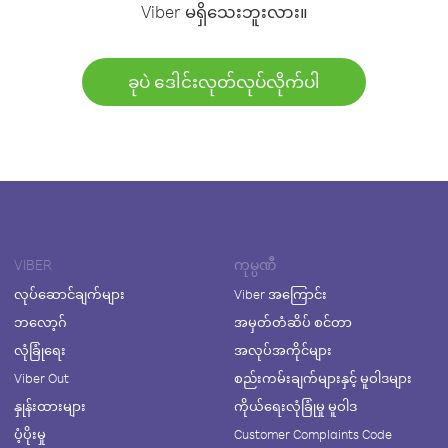
Viber မရှိသေးဘူးလား။
ခုပဲ ဒေါင်းလုတ်လုပ်လိုက်ပါ
VIBER
ကုမ္ပဏီ
လုပ်ဆောင်ချက်များ
Viber အကြောင်း
ဘလော့ဂ်
အမှတ်တံဆိပ် စင်တာ
လုံခြုံရေး
အလုပ်အကိုင်များ
Viber Out
စည်းကမ်းချက်များနှင့် မူဝါဒများ
နှုန်းထားများ
ကိုယ်ရေးလုံခြုံမှု မူဝါဒ
ပံ့ပိုးမှု
Customer Complaints Code