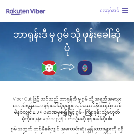
လော့ဂ်အင်
Togg
navig
ဘာရုန်းဒီ မှ ဂွမ် သို့ ဖုန်းခေါ်ဆို
ပုံ
Viber Out ဖြင့် သင်သည် ဘာရုန်းဒီ မှ ဂွမ် သို့ အရည်အသွေး
ကောင်းမွန်သော ဖုန်းခေါ်ဆိုမှုများ လုပ်ဆောင်နိုင်သည်။
တစ်
မိနစ်လျှင် 2.3 ¢ ပမာဏမှစ၍ ဖြင့် ဂွမ် - ကြိုးဖုန်း သို့မဟုတ်
မိုဘိုင်းဖုန်း မည်သည့်နံပါတ်သို့မဆို ဖုန်းခေါ်ဆိုပါ။
ဂွမ် အတွက် တစ်မိနစ်လျှင် အကောင်းဆုံး နှုန်းထားများကို ရရှိ