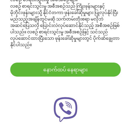
လစဉ် စာရင်းသွင်းမှု အစီအစဉ်သည် ကြိုးဖုန်းများနှင့်
မိုဘိုင်းဖုန်းများသို့ နိုင်ငံတကာ ဖုန်းခေါ်ဆိုမှုများ ပြုလုပ်နိုင်ပြီး
မည်သည့်အချိန်တွင်မဆို သက်တမ်းတိုးစရာ မလိုဘဲ
အဆင်ပြေသလို ပြောင်းလဲလုပ်ဆောင်နိုင်သည့် အစီအစဉ်ဖြစ်
ပါသည်။ လစဉ် စာရင်းသွင်းမှု အစီအစဉ်ဖြင့် သင်သည်
လုပ်ဆောင်ထားပြီးသော ဖုန်းခေါ်ဆိုမှုများတွင် ပိုက်ဆံချွေတာ
နိုင်ပါသည်။
နောက်ထပ် နေရာများ