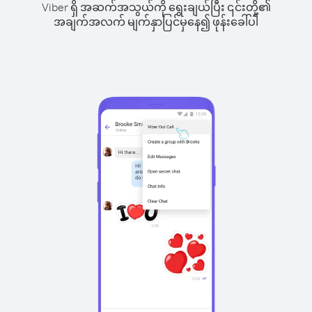
Viber ရှိ အဆက်အသွယ်ကို ရွေးချယ်ပြီး ၎င်းတို့၏
အချက်အလက် မျက်နှာပြင်မှနေ၍ ဖုန်းခေါ်ပါ