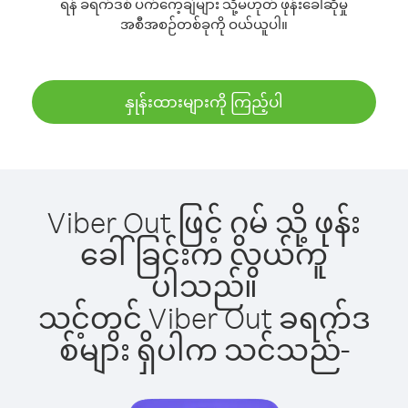
ရန် ခရက်ဒစ် ပက်ကေ့ချ်များ သို့မဟုတ် ဖုန်းခေါ်ဆိုမှု
အစီအစဉ်တစ်ခုကို ဝယ်ယူပါ။
နှုန်းထားများကို ကြည့်ပါ
Viber Out ဖြင့် ဂွမ် သို့ ဖုန်း
ခေါ်ခြင်းက လွယ်ကူ
ပါသည်။
သင့်တွင် Viber Out ခရက်ဒ
စ်များ ရှိပါက သင်သည်-