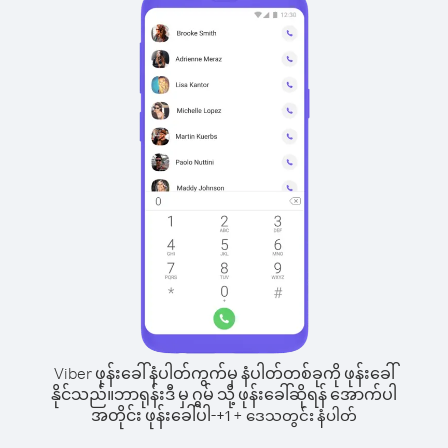
Viber ဖုန်းခေါ်နံပါတ်ကွက်မှ နံပါတ်တစ်ခုကို ဖုန်းခေါ်
နိုင်သည်။
ဘာရုန်းဒီ မှ ဂွမ် သို့ ဖုန်းခေါ်ဆိုရန် အောက်ပါ
အတိုင်း ဖုန်းခေါ်ပါ-
+
+
1
ဒေသတွင်း နံပါတ်