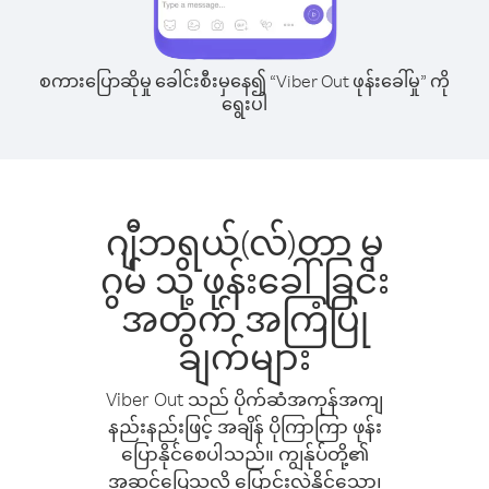
စကားပြောဆိုမှု ခေါင်းစီးမှနေ၍ “Viber Out ဖုန်းခေါ်မှု” ကို
ရွေးပါ
ဂျီဘရယ်(လ်)တာ မှ
ဂွမ် သို့ ဖုန်းခေါ်ခြင်း
အတွက် အကြံပြု
ချက်များ
Viber Out သည် ပိုက်ဆံအကုန်အကျ
နည်းနည်းဖြင့် အချိန် ပိုကြာကြာ ဖုန်း
ပြောနိုင်စေပါသည်။ ကျွန်ုပ်တို့၏
အဆင်ပြေသလို ပြောင်းလဲနိုင်သော၊