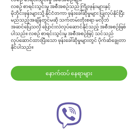
လစဉ် စာရင်းသွင်းမှု အစီအစဉ်သည် ကြိုးဖုန်းများနှင့်
မိုဘိုင်းဖုန်းများသို့ နိုင်ငံတကာ ဖုန်းခေါ်ဆိုမှုများ ပြုလုပ်နိုင်ပြီး
မည်သည့်အချိန်တွင်မဆို သက်တမ်းတိုးစရာ မလိုဘဲ
အဆင်ပြေသလို ပြောင်းလဲလုပ်ဆောင်နိုင်သည့် အစီအစဉ်ဖြစ်
ပါသည်။ လစဉ် စာရင်းသွင်းမှု အစီအစဉ်ဖြင့် သင်သည်
လုပ်ဆောင်ထားပြီးသော ဖုန်းခေါ်ဆိုမှုများတွင် ပိုက်ဆံချွေတာ
နိုင်ပါသည်။
နောက်ထပ် နေရာများ