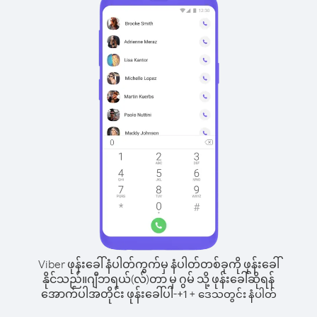
Viber ဖုန်းခေါ်နံပါတ်ကွက်မှ နံပါတ်တစ်ခုကို ဖုန်းခေါ်
နိုင်သည်။
ဂျီဘရယ်(လ်)တာ မှ ဂွမ် သို့ ဖုန်းခေါ်ဆိုရန်
အောက်ပါအတိုင်း ဖုန်းခေါ်ပါ-
+
+
1
ဒေသတွင်း နံပါတ်