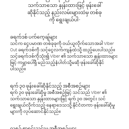
သက်သာသော နှုန်းထားဖြင့် ဖုန်းခေါ်
ဆိုနိုင်သည့် နည်းလမ်းများထဲမှ တစ်ခု
ကို ရွေးချယ်ပါ-
ခရက်ဒစ် ပက်ကေ့ချ်များ
သင်က ငွေပမာဏ တစ်ခုခုကို ဝယ်ယူလိုက်သောအခါ Viber
Out ခရက်ဒစ်ကို သင့်ငွေလက်ကျန်ထဲသို့ ထည့်ပေးပါသည်။
သင့်ခရက်ဒစ်ကိုသုံး၍ Viber ၏ သက်သာသော နှုန်းထားများ
ဖြင့် ကမ္ဘာပေါ်ရှိ မည်သည့်နံပါတ်သို့မဆို ဖုန်းခေါ်ဆိုနိုင်
ပါသည်။
ရက် ၃၀ ဖုန်းခေါ်ဆိုနိုင်သည့် အစီအစဉ်များ
ရက် ၃၀ ဖုန်းခေါ်ဆိုမှု အစီအစဉ်ဖြင့် သင်သည် Viber ၏
သက်သာသော နှုန်းထားများဖြင့် ရက် ၃၀ အတွင်း သင်
ရွေးချယ်လိုက်သည့် နေရာဒေသသို့ နိုင်ငံတကာ ဖုန်းခေါ်ဆိုမှု
များကို လုပ်ဆောင်နိုင်သည်။
လစဉ် စာရင်းသွင်းမှု အစီအစဉ်များ