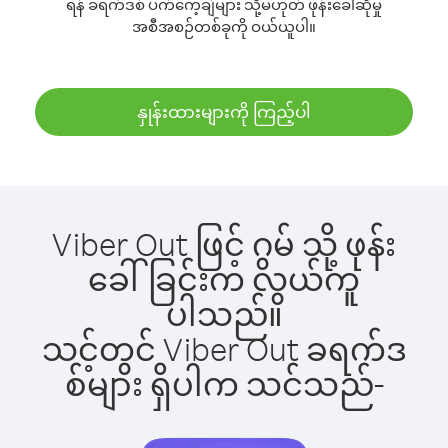
ရန် ခရက်ဒစ် ပက်ကေ့ချ်များ သို့မဟုတ် ဖုန်းခေါ်ဆိုမှု
အစီအစဉ်တစ်ခုကို ဝယ်ယူပါ။
နှုန်းထားများကို ကြည့်ပါ
Viber Out ဖြင့် ဂွမ် သို့ ဖုန်း
ခေါ်ခြင်းက လွယ်ကူ
ပါသည်။
သင့်တွင် Viber Out ခရက်ဒ
စ်များ ရှိပါက သင်သည်-