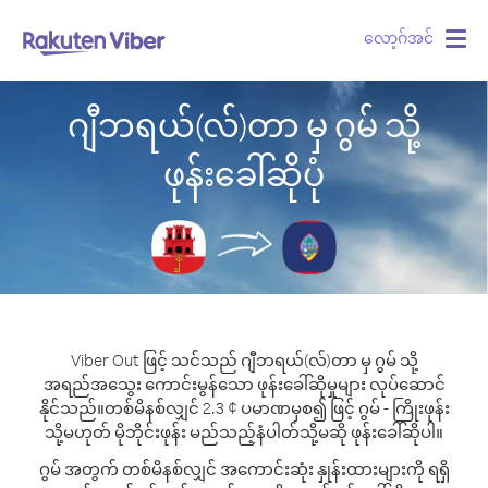
လော့ဂ်အင်
Togg
navig
ဂျီဘရယ်(လ်)တာ မှ ဂွမ် သို့
ဖုန်းခေါ်ဆိုပုံ
Viber Out ဖြင့် သင်သည် ဂျီဘရယ်(လ်)တာ မှ ဂွမ် သို့
အရည်အသွေး ကောင်းမွန်သော ဖုန်းခေါ်ဆိုမှုများ လုပ်ဆောင်
နိုင်သည်။
တစ်မိနစ်လျှင် 2.3 ¢ ပမာဏမှစ၍ ဖြင့် ဂွမ် - ကြိုးဖုန်း
သို့မဟုတ် မိုဘိုင်းဖုန်း မည်သည့်နံပါတ်သို့မဆို ဖုန်းခေါ်ဆိုပါ။
ဂွမ် အတွက် တစ်မိနစ်လျှင် အကောင်းဆုံး နှုန်းထားများကို ရရှိ