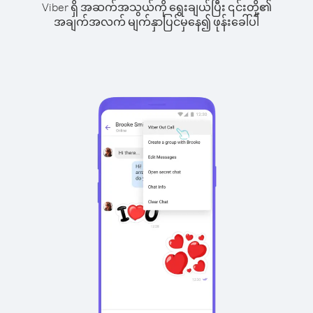
Viber ရှိ အဆက်အသွယ်ကို ရွေးချယ်ပြီး ၎င်းတို့၏
အချက်အလက် မျက်နှာပြင်မှနေ၍ ဖုန်းခေါ်ပါ