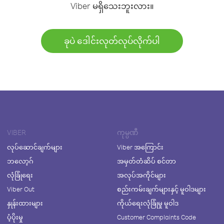
Viber မရှိသေးဘူးလား။
ခုပဲ ဒေါင်းလုတ်လုပ်လိုက်ပါ
VIBER
ကုမ္ပဏီ
လုပ်ဆောင်ချက်များ
Viber အကြောင်း
ဘလော့ဂ်
အမှတ်တံဆိပ် စင်တာ
လုံခြုံရေး
အလုပ်အကိုင်များ
Viber Out
စည်းကမ်းချက်များနှင့် မူဝါဒများ
နှုန်းထားများ
ကိုယ်ရေးလုံခြုံမှု မူဝါဒ
ပံ့ပိုးမှု
Customer Complaints Code