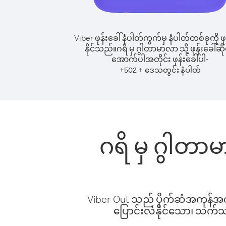
Viber ဖုန်းခေါ်နံပါတ်ကွက်မှ နံပါတ်တစ်ခုကို ဖု
နိုင်သည်။
ဂရိ မှ ဂွါတာမာလာ သို့ ဖုန်းခေါ်ဆို
အောက်ပါအတိုင်း ဖုန်းခေါ်ပါ-
+
+
502
ဒေသတွင်း နံပါတ်
ဂရိ မှ ဂွါတာ
Viber Out သည် ပိုက်ဆံအကုန်အကျ 
ပြောင်းလဲနိုင်သော၊ သက်သာသ