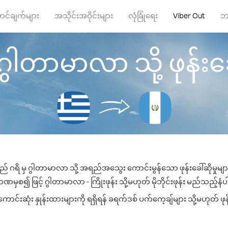
ာင်ချက်များ
အသိုင်းအဝိုင်းများ
လုံခြုံရေး
Viber Out
ဘ
 ဂွါတာမာလာ သို့ ဖုန်းခေါ
ည် ဂရိ မှ ဂွါတာမာလာ သို့ အရည်အသွေး ကောင်းမွန်သော ဖုန်းခေါ်ဆိုမှုမျ
ဏမှစ၍ ဖြင့် ဂွါတာမာလာ - ကြိုးဖုန်း သို့မဟုတ် မိုဘိုင်းဖုန်း မည်သည့်နံပါတ
းဆုံး နှုန်းထားများကို ရရှိရန် ခရက်ဒစ် ပက်ကေ့ချ်များ သို့မဟုတ် ဖုန