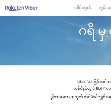
ဒေါင်းလုတ်
လုပ်ဆေ
ဂရိ မှ
Viber Out ဖြင့် သင်သ
တစ်မိနစ်လျှင် 18.6 ¢ ပမာ
ဂွါတာမာလာ အတွက် တစ်မိနစ်လျှင် အကောင်