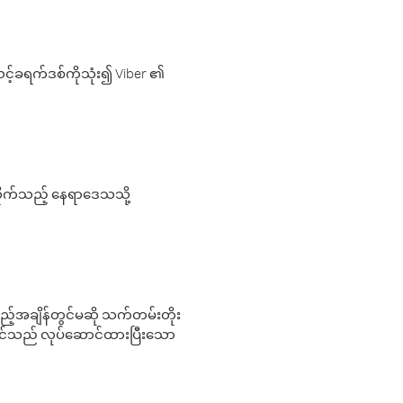
့်ခရက်ဒစ်ကိုသုံး၍ Viber ၏
လိုက်သည့် နေရာဒေသသို့
 မည်သည့်အချိန်တွင်မဆို သက်တမ်းတိုး
 သင်သည် လုပ်ဆောင်ထားပြီးသော