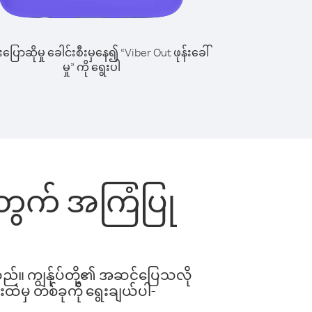
ြောဆိုမှု ခေါင်းစီးမှနေ၍ “Viber Out ဖုန်းခေါ်
မှု” ကို ရွေးပါ
အတွက် အကြံပြု
ါသည်။ ကျွန်ုပ်တို့၏ အဆင်ပြေသလို
းထဲမှ တစ်ခုကို ရွေးချယ်ပါ-