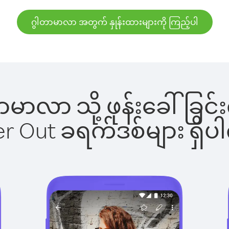
ဂွါတာမာလာ အတွက် နှုန်းထားများကို ကြည့်ပါ
ါတာမာလာ သို့ ဖုန်းခေါ်
ber Out ခရက်ဒစ်များ ရှ