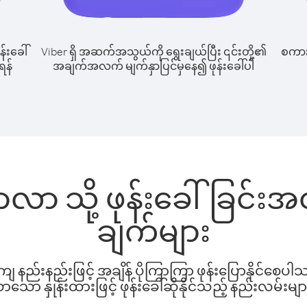
န်းခေါ်
Viber ရှိ အဆက်အသွယ်ကို ရွေးချယ်ပြီး ၎င်းတို့၏
စကားပ
ရန်
အချက်အလက် မျက်နှာပြင်မှနေ၍ ဖုန်းခေါ်ပါ
မာလာ သို့ ဖုန်းခေါ်ခြင်း
ချက်များ
နည်းနည်းဖြင့် အချိန် ပိုကြာကြာ ဖုန်းပြောနိုင်စေပ
ော နှုန်းထားဖြင့် ဖုန်းခေါ်ဆိုနိုင်သည့် နည်းလမ်းမျာ