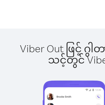
Viber Out ဖြင့် ဂွ
သင့်တွင် Vi