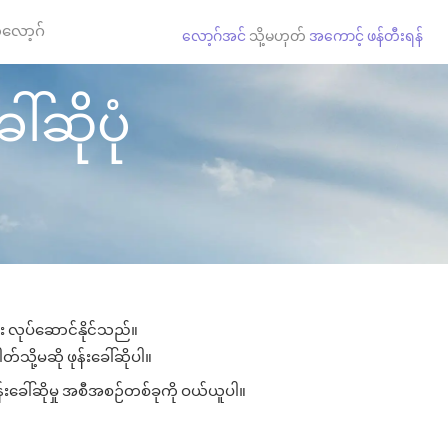
လော့ဂ်
လော့ဂ်အင်
သို့မဟုတ်
အကောင့် ဖန်တီးရန်
်ဆိုပုံ
ား လုပ်ဆောင်နိုင်သည်။
်သို့မဆို ဖုန်းခေါ်ဆိုပါ။
်းခေါ်ဆိုမှု အစီအစဉ်တစ်ခုကို ဝယ်ယူပါ။