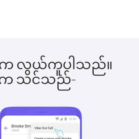
ခြင်းက လွယ်ကူပါသည်။
ိပါက သင်သည်-