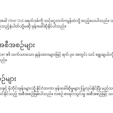
ါ Viber Out ခရက်ဒစ်ကို သင့်ငွေလက်ကျန်ထဲသို့ ထည့်ပေးပါသည်။ သင
ည့်နံပါတ်သို့မဆို ဖုန်းခေါ်ဆိုနိုင်ပါသည်။
် အစီအစဉ်များ
် Viber ၏ သက်သာသော နှုန်းထားများဖြင့် ရက် ၃၀ အတွင်း သင် ရွေးချယ်
်သည်။
ဉ်များ
့် မိုဘိုင်းဖုန်းများသို့ နိုင်ငံတကာ ဖုန်းခေါ်ဆိုမှုများ ပြုလုပ်နိုင်ပြီး
်နိုင်သည့် အစီအစဉ်ဖြစ်ပါသည်။ လစဉ် စာရင်းသွင်းမှု အစီအစဉ်ဖြင့်