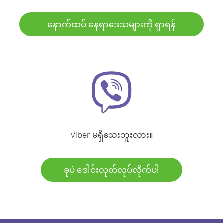
နောက်ထပ် နေရာဒေသများကို ရှာရန်
Viber မရှိသေးဘူးလား။
ခုပဲ ဒေါင်းလုတ်လုပ်လိုက်ပါ