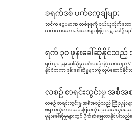
ခရက်ဒစ် ပက်ကေ့ချ်များ
သင်က ငွေပမာဏ တစ်ခုခုကို ဝယ်ယူလိုက်သောအခ
သက်သာသော နှုန်းထားများဖြင့် ကမ္ဘာပေါ်ရှိ မည်သ
ရက် ၃၀ ဖုန်းခေါ်ဆိုနိုင်သည့
ရက် ၃၀ ဖုန်းခေါ်ဆိုမှု အစီအစဉ်ဖြင့် သင်သည
နိုင်ငံတကာ ဖုန်းခေါ်ဆိုမှုများကို လုပ်ဆောင်နိုင
လစဉ် စာရင်းသွင်းမှု အစီအစ
လစဉ် စာရင်းသွင်းမှု အစီအစဉ်သည် ကြိုးဖုန်းများနှင
စရာ မလိုဘဲ အဆင်ပြေသလို ပြောင်းလဲလုပ်ဆောင
ဖုန်းခေါ်ဆိုမှုများတွင် ပိုက်ဆံချွေတာနိုင်ပါသည်။