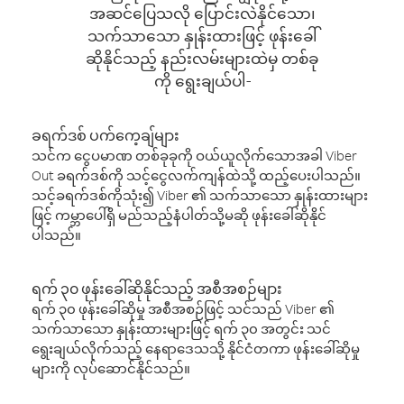
အဆင်ပြေသလို ပြောင်းလဲနိုင်သော၊
သက်သာသော နှုန်းထားဖြင့် ဖုန်းခေါ်
ဆိုနိုင်သည့် နည်းလမ်းများထဲမှ တစ်ခု
ကို ရွေးချယ်ပါ-
ခရက်ဒစ် ပက်ကေ့ချ်များ
သင်က ငွေပမာဏ တစ်ခုခုကို ဝယ်ယူလိုက်သောအခါ Viber
Out ခရက်ဒစ်ကို သင့်ငွေလက်ကျန်ထဲသို့ ထည့်ပေးပါသည်။
သင့်ခရက်ဒစ်ကိုသုံး၍ Viber ၏ သက်သာသော နှုန်းထားများ
ဖြင့် ကမ္ဘာပေါ်ရှိ မည်သည့်နံပါတ်သို့မဆို ဖုန်းခေါ်ဆိုနိုင်
ပါသည်။
ရက် ၃၀ ဖုန်းခေါ်ဆိုနိုင်သည့် အစီအစဉ်များ
ရက် ၃၀ ဖုန်းခေါ်ဆိုမှု အစီအစဉ်ဖြင့် သင်သည် Viber ၏
သက်သာသော နှုန်းထားများဖြင့် ရက် ၃၀ အတွင်း သင်
ရွေးချယ်လိုက်သည့် နေရာဒေသသို့ နိုင်ငံတကာ ဖုန်းခေါ်ဆိုမှု
များကို လုပ်ဆောင်နိုင်သည်။