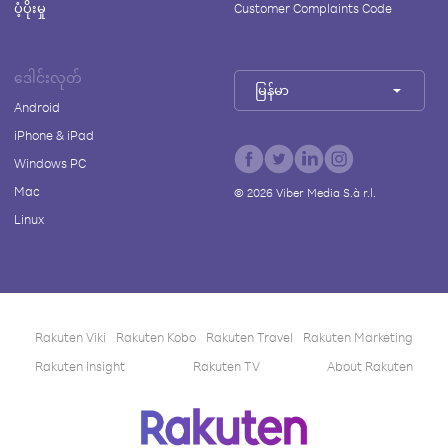
ပံ့ပိုးမှု
Customer Complaints Code
ဒေါင်းလုတ်
မြန်မာ
Android
iPhone & iPad
Windows PC
Mac
©
2026
Viber Media S.à r.l.
Linux
Rakuten Viki
Rakuten Kobo
Rakuten Travel
Rakuten Marketing
Rakuten Insight
Rakuten TV
About Rakuten