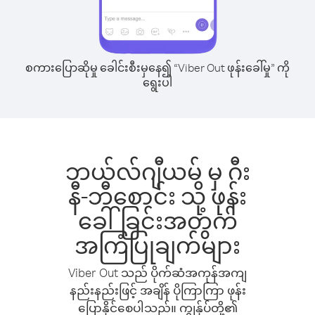
စကားပြောဆိုမှု ခေါင်းစီးမှနေ၍ “Viber Out ဖုန်းခေါ်မှု” ကို
ရွေးပါ
ဘယ်လ်ဂျီယမ် မှ ဂီး
နီ-ဘီစောင်း သို့ ဖုန်း
ခေါ်ခြင်းအတွက်
အကြံပြုချက်များ
Viber Out သည် ပိုက်ဆံအကုန်အကျ
နည်းနည်းဖြင့် အချိန် ပိုကြာကြာ ဖုန်း
ပြောနိုင်စေပါသည်။ ကျွန်ုပ်တို့၏