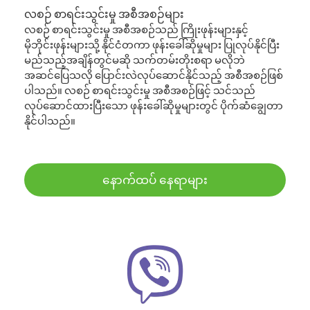
လစဉ် စာရင်းသွင်းမှု အစီအစဉ်များ
လစဉ် စာရင်းသွင်းမှု အစီအစဉ်သည် ကြိုးဖုန်းများနှင့်
မိုဘိုင်းဖုန်းများသို့ နိုင်ငံတကာ ဖုန်းခေါ်ဆိုမှုများ ပြုလုပ်နိုင်ပြီး
မည်သည့်အချိန်တွင်မဆို သက်တမ်းတိုးစရာ မလိုဘဲ
အဆင်ပြေသလို ပြောင်းလဲလုပ်ဆောင်နိုင်သည့် အစီအစဉ်ဖြစ်
ပါသည်။ လစဉ် စာရင်းသွင်းမှု အစီအစဉ်ဖြင့် သင်သည်
လုပ်ဆောင်ထားပြီးသော ဖုန်းခေါ်ဆိုမှုများတွင် ပိုက်ဆံချွေတာ
နိုင်ပါသည်။
နောက်ထပ် နေရာများ