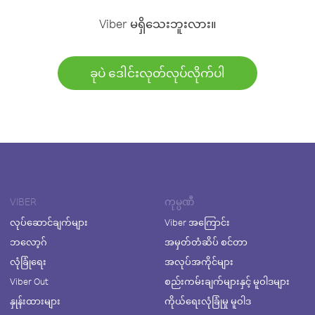
Viber မရှိသေးဘူးလား။
ခုပဲ ဒေါင်းလုတ်လုပ်လိုက်ပါ
VIBER
ကုမ္ပဏီ
လုပ်ဆောင်ချက်များ
Viber အကြောင်း
ဘလော့ဂ်
အမှတ်တံဆိပ် စင်တာ
လုံခြုံရေး
အလုပ်အကိုင်များ
Viber Out
စည်းကမ်းချက်များနှင့် မူဝါဒများ
နှုန်းထားများ
ကိုယ်ရေးလုံခြုံမှု မူဝါဒ