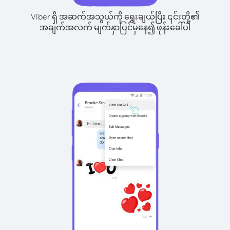
Viber ရှိ အဆက်အသွယ်ကို ရွေးချယ်ပြီး ၎င်းတို့၏
အချက်အလက် မျက်နှာပြင်မှနေ၍ ဖုန်းခေါ်ပါ