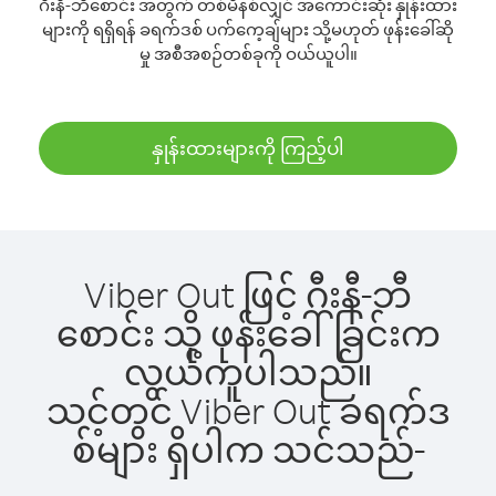
ဂီးနီ-ဘီစောင်း အတွက် တစ်မိနစ်လျှင် အကောင်းဆုံး နှုန်းထား
များကို ရရှိရန် ခရက်ဒစ် ပက်ကေ့ချ်များ သို့မဟုတ် ဖုန်းခေါ်ဆို
မှု အစီအစဉ်တစ်ခုကို ဝယ်ယူပါ။
နှုန်းထားများကို ကြည့်ပါ
Viber Out ဖြင့် ဂီးနီ-ဘီ
စောင်း သို့ ဖုန်းခေါ်ခြင်းက
လွယ်ကူပါသည်။
သင့်တွင် Viber Out ခရက်ဒ
စ်များ ရှိပါက သင်သည်-