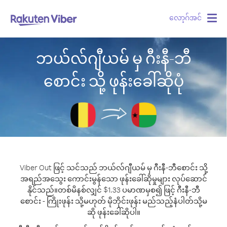
လော့ဂ်အင်
Togg
navig
ဘယ်လ်ဂျီယမ် မှ ဂီးနီ-ဘီ
စောင်း သို့ ဖုန်းခေါ်ဆိုပုံ
Viber Out ဖြင့် သင်သည် ဘယ်လ်ဂျီယမ် မှ ဂီးနီ-ဘီစောင်း သို့
အရည်အသွေး ကောင်းမွန်သော ဖုန်းခေါ်ဆိုမှုများ လုပ်ဆောင်
နိုင်သည်။
တစ်မိနစ်လျှင် $1.33 ပမာဏမှစ၍ ဖြင့် ဂီးနီ-ဘီ
စောင်း - ကြိုးဖုန်း သို့မဟုတ် မိုဘိုင်းဖုန်း မည်သည့်နံပါတ်သို့မ
ဆို ဖုန်းခေါ်ဆိုပါ။