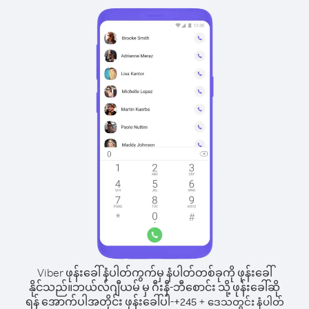
Viber ဖုန်းခေါ်နံပါတ်ကွက်မှ နံပါတ်တစ်ခုကို ဖုန်းခေါ်
နိုင်သည်။
ဘယ်လ်ဂျီယမ် မှ ဂီးနီ-ဘီစောင်း သို့ ဖုန်းခေါ်ဆို
ရန် အောက်ပါအတိုင်း ဖုန်းခေါ်ပါ-
+
+
245
ဒေသတွင်း နံပါတ်