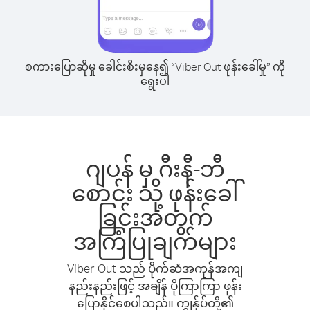
စကားပြောဆိုမှု ခေါင်းစီးမှနေ၍ “Viber Out ဖုန်းခေါ်မှု” ကို
ရွေးပါ
ဂျပန် မှ ဂီးနီ-ဘီ
စောင်း သို့ ဖုန်းခေါ်
ခြင်းအတွက်
အကြံပြုချက်များ
Viber Out သည် ပိုက်ဆံအကုန်အကျ
နည်းနည်းဖြင့် အချိန် ပိုကြာကြာ ဖုန်း
ပြောနိုင်စေပါသည်။ ကျွန်ုပ်တို့၏