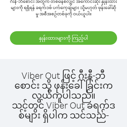
ဂီးနီ-ဘီစောင်း အတွက် တစ်မိနစ်လျှင် အကောင်းဆုံး နှုန်းထား
များကို ရရှိရန် ခရက်ဒစ် ပက်ကေ့ချ်များ သို့မဟုတ် ဖုန်းခေါ်ဆို
မှု အစီအစဉ်တစ်ခုကို ဝယ်ယူပါ။
နှုန်းထားများကို ကြည့်ပါ
Viber Out ဖြင့် ဂီးနီ-ဘီ
စောင်း သို့ ဖုန်းခေါ်ခြင်းက
လွယ်ကူပါသည်။
သင့်တွင် Viber Out ခရက်ဒ
စ်များ ရှိပါက သင်သည်-