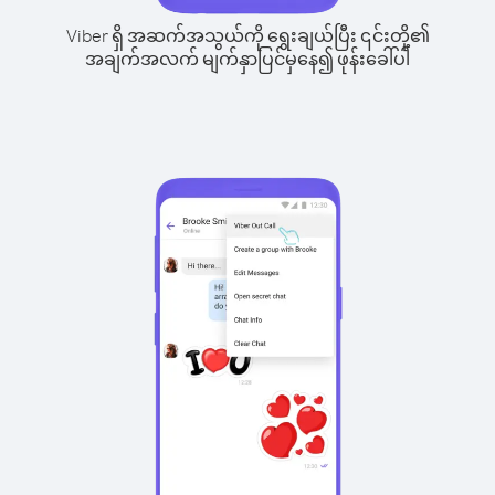
Viber ရှိ အဆက်အသွယ်ကို ရွေးချယ်ပြီး ၎င်းတို့၏
အချက်အလက် မျက်နှာပြင်မှနေ၍ ဖုန်းခေါ်ပါ