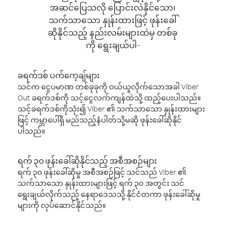
အဆင်ပြေသလို ပြောင်းလဲနိုင်သော၊
သက်သာသော နှုန်းထားဖြင့် ဖုန်းခေါ်
ဆိုနိုင်သည့် နည်းလမ်းများထဲမှ တစ်ခု
ကို ရွေးချယ်ပါ-
ခရက်ဒစ် ပက်ကေ့ချ်များ
သင်က ငွေပမာဏ တစ်ခုခုကို ဝယ်ယူလိုက်သောအခါ Viber
Out ခရက်ဒစ်ကို သင့်ငွေလက်ကျန်ထဲသို့ ထည့်ပေးပါသည်။
သင့်ခရက်ဒစ်ကိုသုံး၍ Viber ၏ သက်သာသော နှုန်းထားများ
ဖြင့် ကမ္ဘာပေါ်ရှိ မည်သည့်နံပါတ်သို့မဆို ဖုန်းခေါ်ဆိုနိုင်
ပါသည်။
ရက် ၃၀ ဖုန်းခေါ်ဆိုနိုင်သည့် အစီအစဉ်များ
ရက် ၃၀ ဖုန်းခေါ်ဆိုမှု အစီအစဉ်ဖြင့် သင်သည် Viber ၏
သက်သာသော နှုန်းထားများဖြင့် ရက် ၃၀ အတွင်း သင်
ရွေးချယ်လိုက်သည့် နေရာဒေသသို့ နိုင်ငံတကာ ဖုန်းခေါ်ဆိုမှု
များကို လုပ်ဆောင်နိုင်သည်။