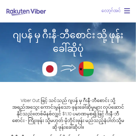
လော့ဂ်အင်
Togg
navig
ဂျပန် မှ ဂီးနီ-ဘီစောင်း သို့ ဖုန်း
ခေါ်ဆိုပုံ
Viber Out ဖြင့် သင်သည် ဂျပန် မှ ဂီးနီ-ဘီစောင်း သို့
အရည်အသွေး ကောင်းမွန်သော ဖုန်းခေါ်ဆိုမှုများ လုပ်ဆောင်
နိုင်သည်။
တစ်မိနစ်လျှင် $1.10 ပမာဏမှစ၍ ဖြင့် ဂီးနီ-ဘီ
စောင်း - ကြိုးဖုန်း သို့မဟုတ် မိုဘိုင်းဖုန်း မည်သည့်နံပါတ်သို့မ
ဆို ဖုန်းခေါ်ဆိုပါ။