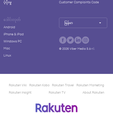
ပံ့ပိုးမှု
Customer Complaints Code
ဒေါင်းလုတ်
မြန်မာ
Android
iPhone & iPad
Windows PC
Mac
©
2026
Viber Media S.à r.l.
Linux
Rakuten Viki
Rakuten Kobo
Rakuten Travel
Rakuten Marketing
Rakuten Insight
Rakuten TV
About Rakuten