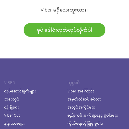
Viber မရှိသေးဘူးလား။
ခုပဲ ဒေါင်းလုတ်လုပ်လိုက်ပါ
VIBER
ကုမ္ပဏီ
လုပ်ဆောင်ချက်များ
Viber အကြောင်း
ဘလော့ဂ်
အမှတ်တံဆိပ် စင်တာ
လုံခြုံရေး
အလုပ်အကိုင်များ
Viber Out
စည်းကမ်းချက်များနှင့် မူဝါဒများ
နှုန်းထားများ
ကိုယ်ရေးလုံခြုံမှု မူဝါဒ