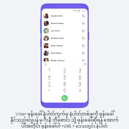
Viber ဖုန်းခေါ်နံပါတ်ကွက်မှ နံပါတ်တစ်ခုကို ဖုန်းခေါ်
နိုင်သည်။
ဂျပန် မှ ဂီးနီ-ဘီစောင်း သို့ ဖုန်းခေါ်ဆိုရန် အောက်
ပါအတိုင်း ဖုန်းခေါ်ပါ-
+
+
245
ဒေသတွင်း နံပါတ်