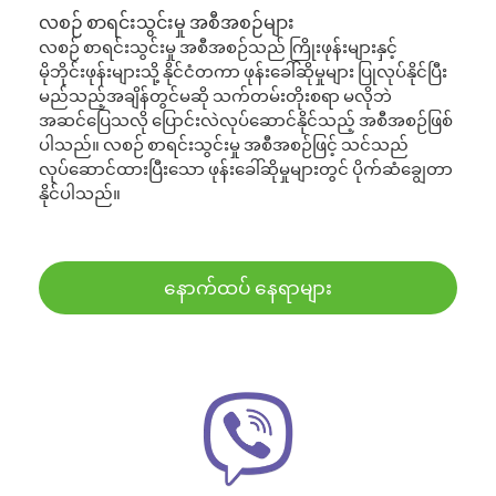
လစဉ် စာရင်းသွင်းမှု အစီအစဉ်များ
လစဉ် စာရင်းသွင်းမှု အစီအစဉ်သည် ကြိုးဖုန်းများနှင့်
မိုဘိုင်းဖုန်းများသို့ နိုင်ငံတကာ ဖုန်းခေါ်ဆိုမှုများ ပြုလုပ်နိုင်ပြီး
မည်သည့်အချိန်တွင်မဆို သက်တမ်းတိုးစရာ မလိုဘဲ
အဆင်ပြေသလို ပြောင်းလဲလုပ်ဆောင်နိုင်သည့် အစီအစဉ်ဖြစ်
ပါသည်။ လစဉ် စာရင်းသွင်းမှု အစီအစဉ်ဖြင့် သင်သည်
လုပ်ဆောင်ထားပြီးသော ဖုန်းခေါ်ဆိုမှုများတွင် ပိုက်ဆံချွေတာ
နိုင်ပါသည်။
နောက်ထပ် နေရာများ