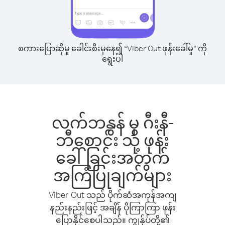
စကားပြောဆိုမှု ခေါင်းစီးမှနေ၍ “Viber Out ဖုန်းခေါ်မှု” ကို
ရွေးပါ
လက်ဘနွန် မှ ဂီးနီ-
ဘီစောင်း သို့ ဖုန်း
ခေါ်ခြင်းအတွက်
အကြံပြုချက်များ
Viber Out သည် ပိုက်ဆံအကုန်အကျ
နည်းနည်းဖြင့် အချိန် ပိုကြာကြာ ဖုန်း
ပြောနိုင်စေပါသည်။ ကျွန်ုပ်တို့၏