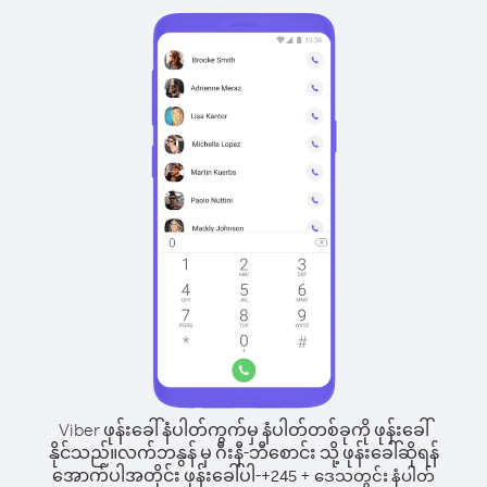
Viber ဖုန်းခေါ်နံပါတ်ကွက်မှ နံပါတ်တစ်ခုကို ဖုန်းခေါ်
နိုင်သည်။
လက်ဘနွန် မှ ဂီးနီ-ဘီစောင်း သို့ ဖုန်းခေါ်ဆိုရန်
အောက်ပါအတိုင်း ဖုန်းခေါ်ပါ-
+
+
245
ဒေသတွင်း နံပါတ်