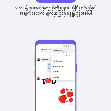
Viber ရှိ အဆက်အသွယ်ကို ရွေးချယ်ပြီး ၎င်းတို့၏
အချက်အလက် မျက်နှာပြင်မှနေ၍ ဖုန်းခေါ်ပါ