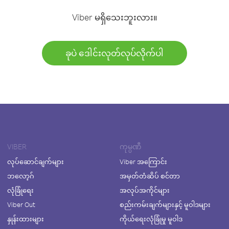
Viber မရှိသေးဘူးလား။
ခုပဲ ဒေါင်းလုတ်လုပ်လိုက်ပါ
VIBER
ကုမ္ပဏီ
လုပ်ဆောင်ချက်များ
Viber အကြောင်း
ဘလော့ဂ်
အမှတ်တံဆိပ် စင်တာ
လုံခြုံရေး
အလုပ်အကိုင်များ
Viber Out
စည်းကမ်းချက်များနှင့် မူဝါဒများ
နှုန်းထားများ
ကိုယ်ရေးလုံခြုံမှု မူဝါဒ