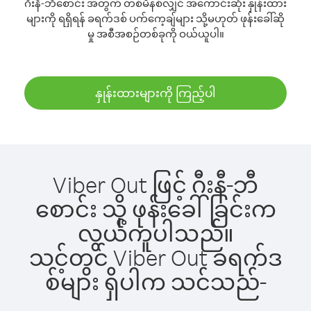
ဂီးနီ-ဘီစောင်း အတွက် တစ်မိနစ်လျှင် အကောင်းဆုံး နှုန်းထား
များကို ရရှိရန် ခရက်ဒစ် ပက်ကေ့ချ်များ သို့မဟုတ် ဖုန်းခေါ်ဆို
မှု အစီအစဉ်တစ်ခုကို ဝယ်ယူပါ။
နှုန်းထားများကို ကြည့်ပါ
Viber Out ဖြင့် ဂီးနီ-ဘီ
စောင်း သို့ ဖုန်းခေါ်ခြင်းက
လွယ်ကူပါသည်။
သင့်တွင် Viber Out ခရက်ဒ
စ်များ ရှိပါက သင်သည်-