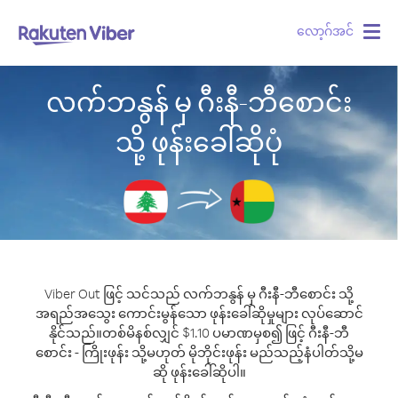
လော့ဂ်အင်
Togg
navig
လက်ဘနွန် မှ ဂီးနီ-ဘီစောင်း
သို့ ဖုန်းခေါ်ဆိုပုံ
Viber Out ဖြင့် သင်သည် လက်ဘနွန် မှ ဂီးနီ-ဘီစောင်း သို့
အရည်အသွေး ကောင်းမွန်သော ဖုန်းခေါ်ဆိုမှုများ လုပ်ဆောင်
နိုင်သည်။
တစ်မိနစ်လျှင် $1.10 ပမာဏမှစ၍ ဖြင့် ဂီးနီ-ဘီ
စောင်း - ကြိုးဖုန်း သို့မဟုတ် မိုဘိုင်းဖုန်း မည်သည့်နံပါတ်သို့မ
ဆို ဖုန်းခေါ်ဆိုပါ။