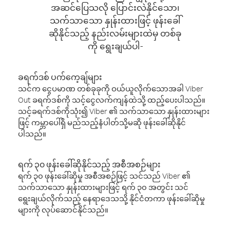
အဆင်ပြေသလို ပြောင်းလဲနိုင်သော၊
သက်သာသော နှုန်းထားဖြင့် ဖုန်းခေါ်
ဆိုနိုင်သည့် နည်းလမ်းများထဲမှ တစ်ခု
ကို ရွေးချယ်ပါ-
ခရက်ဒစ် ပက်ကေ့ချ်များ
သင်က ငွေပမာဏ တစ်ခုခုကို ဝယ်ယူလိုက်သောအခါ Viber
Out ခရက်ဒစ်ကို သင့်ငွေလက်ကျန်ထဲသို့ ထည့်ပေးပါသည်။
သင့်ခရက်ဒစ်ကိုသုံး၍ Viber ၏ သက်သာသော နှုန်းထားများ
ဖြင့် ကမ္ဘာပေါ်ရှိ မည်သည့်နံပါတ်သို့မဆို ဖုန်းခေါ်ဆိုနိုင်
ပါသည်။
ရက် ၃၀ ဖုန်းခေါ်ဆိုနိုင်သည့် အစီအစဉ်များ
ရက် ၃၀ ဖုန်းခေါ်ဆိုမှု အစီအစဉ်ဖြင့် သင်သည် Viber ၏
သက်သာသော နှုန်းထားများဖြင့် ရက် ၃၀ အတွင်း သင်
ရွေးချယ်လိုက်သည့် နေရာဒေသသို့ နိုင်ငံတကာ ဖုန်းခေါ်ဆိုမှု
များကို လုပ်ဆောင်နိုင်သည်။