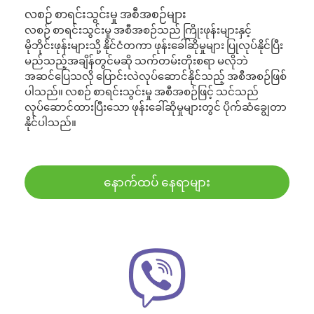
လစဉ် စာရင်းသွင်းမှု အစီအစဉ်များ
လစဉ် စာရင်းသွင်းမှု အစီအစဉ်သည် ကြိုးဖုန်းများနှင့်
မိုဘိုင်းဖုန်းများသို့ နိုင်ငံတကာ ဖုန်းခေါ်ဆိုမှုများ ပြုလုပ်နိုင်ပြီး
မည်သည့်အချိန်တွင်မဆို သက်တမ်းတိုးစရာ မလိုဘဲ
အဆင်ပြေသလို ပြောင်းလဲလုပ်ဆောင်နိုင်သည့် အစီအစဉ်ဖြစ်
ပါသည်။ လစဉ် စာရင်းသွင်းမှု အစီအစဉ်ဖြင့် သင်သည်
လုပ်ဆောင်ထားပြီးသော ဖုန်းခေါ်ဆိုမှုများတွင် ပိုက်ဆံချွေတာ
နိုင်ပါသည်။
နောက်ထပ် နေရာများ