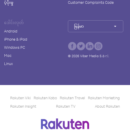
ပံ့ပိုးမှု
Customer Complaints Code
ဒေါင်းလုတ်
မြန်မာ
Android
iPhone & iPad
Windows PC
Mac
©
2026
Viber Media S.à r.l.
Linux
Rakuten Viki
Rakuten Kobo
Rakuten Travel
Rakuten Marketing
Rakuten Insight
Rakuten TV
About Rakuten