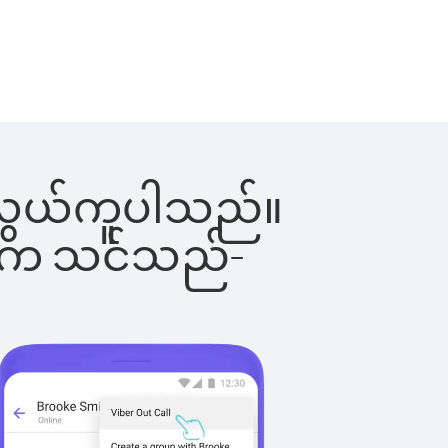
်းက လွယ်ကူပါသည်။
ိပါက သင်သည်-