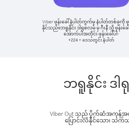
Viber ဖုန်းခေါ်နံပါတ်ကွက်မှ နံပါတ်တစ်ခုကို ဖု
နိုင်သည်။
ဘရူနိုင်း ဒါရုစလမ် မှ ဂီးနီ သို့ ဖုန်းခေါ
အောက်ပါအတိုင်း ဖုန်းခေါ်ပါ-
+
+
224
ဒေသတွင်း နံပါတ်
ဘရူနိုင်း ဒါရ
Viber Out သည် ပိုက်ဆံအကုန်အကျ 
ပြောင်းလဲနိုင်သော၊ သက်သာသ