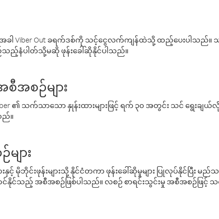
ါ Viber Out ခရက်ဒစ်ကို သင့်ငွေလက်ကျန်ထဲသို့ ထည့်ပေးပါသည်။ သင
ည့်နံပါတ်သို့မဆို ဖုန်းခေါ်ဆိုနိုင်ပါသည်။
် အစီအစဉ်များ
် Viber ၏ သက်သာသော နှုန်းထားများဖြင့် ရက် ၃၀ အတွင်း သင် ရွေးချယ်
်သည်။
ဉ်များ
့် မိုဘိုင်းဖုန်းများသို့ နိုင်ငံတကာ ဖုန်းခေါ်ဆိုမှုများ ပြုလုပ်နိုင်ပြီး
်နိုင်သည့် အစီအစဉ်ဖြစ်ပါသည်။ လစဉ် စာရင်းသွင်းမှု အစီအစဉ်ဖြင့်