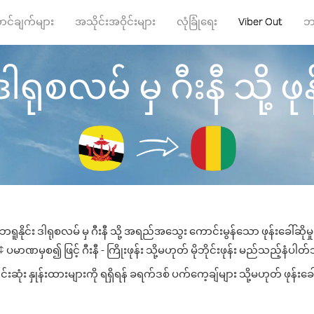
ာင်ချက်များ
အသိုင်းအဝိုင်းများ
လုံခြုံရေး
Viber Out
ဘ
ါရုစလမ် မှ ဂီးနီ သို့ ဖုန
ရူနိုင်း ဒါရုစလမ် မှ ဂီးနီ သို့ အရည်အသွေး ကောင်းမွန်သော ဖုန်းခေါ်ဆိုမ
ပမာဏမှစ၍ ဖြင့် ဂီးနီ - ကြိုးဖုန်း သို့မဟုတ် မိုဘိုင်းဖုန်း မည်သည့်နံပါတ်သိ
ဆုံး နှုန်းထားများကို ရရှိရန် ခရက်ဒစ် ပက်ကေ့ချ်များ သို့မဟုတ် ဖုန်းခ