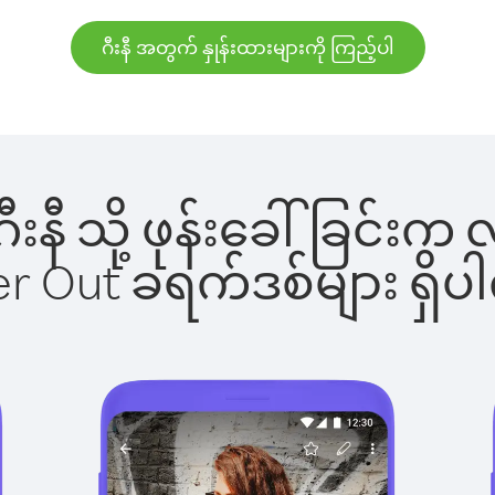
ဂီးနီ အတွက် နှုန်းထားများကို ကြည့်ပါ
 ဂီးနီ သို့ ဖုန်းခေါ်ခြင
ber Out ခရက်ဒစ်များ ရှ