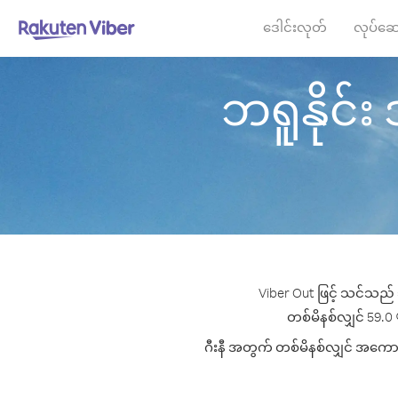
ဒေါင်းလုတ်
လုပ်ဆေ
ဘရူနိုင်း ဒ
Viber Out ဖြင့် သင်သည် ဘ
တစ်မိနစ်လျှင် 59.0 ¢ 
ဂီးနီ အတွက် တစ်မိနစ်လျှင် အကောင်း