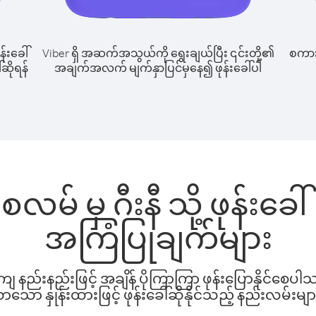
န်းခေါ်
Viber ရှိ အဆက်အသွယ်ကို ရွေးချယ်ပြီး ၎င်းတို့၏
စကားပ
်ဆိုရန်
အချက်အလက် မျက်နှာပြင်မှနေ၍ ဖုန်းခေါ်ပါ
ုစလမ် မှ ဂီးနီ သို့ ဖုန်း
အကြံပြုချက်များ
နည်းနည်းဖြင့် အချိန် ပိုကြာကြာ ဖုန်းပြောနိုင်စေပ
ော နှုန်းထားဖြင့် ဖုန်းခေါ်ဆိုနိုင်သည့် နည်းလမ်းမျာ