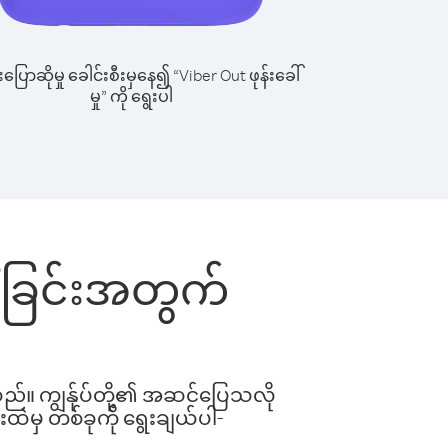
ြောဆိုမှု ခေါင်းစီးမှနေ၍ “Viber Out ဖုန်းခေါ်
မှု” ကို ရွေးပါ
ခေါ်ခြင်းအတွက်
ါသည်။ ကျွန်ုပ်တို့၏ အဆင်ပြေသလို
းထဲမှ တစ်ခုကို ရွေးချယ်ပါ-