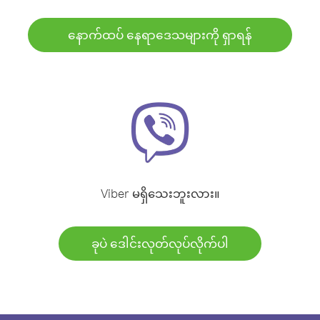
နောက်ထပ် နေရာဒေသများကို ရှာရန်
Viber မရှိသေးဘူးလား။
ခုပဲ ဒေါင်းလုတ်လုပ်လိုက်ပါ