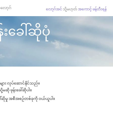
လော့ဂ်
လော့ဂ်အင်
သို့မဟုတ်
အကောင့် ဖန်တီးရန်
်းခေါ်ဆိုပုံ
ှုများ လုပ်ဆောင်နိုင်သည်။
ု့မဆို ဖုန်းခေါ်ဆိုပါ။
ေါ်ဆိုမှု အစီအစဉ်တစ်ခုကို ဝယ်ယူပါ။