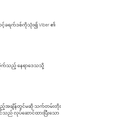
့်ခရက်ဒစ်ကိုသုံး၍ Viber ၏
လိုက်သည့် နေရာဒေသသို့
 မည်သည့်အချိန်တွင်မဆို သက်တမ်းတိုး
 သင်သည် လုပ်ဆောင်ထားပြီးသော