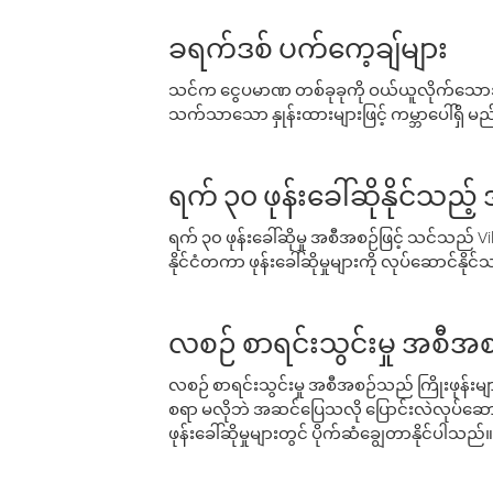
ခရက်ဒစ် ပက်ကေ့ချ်များ
သင်က ငွေပမာဏ တစ်ခုခုကို ဝယ်ယူလိုက်သောအခ
သက်သာသော နှုန်းထားများဖြင့် ကမ္ဘာပေါ်ရှိ မည်သ
ရက် ၃၀ ဖုန်းခေါ်ဆိုနိုင်သည့
ရက် ၃၀ ဖုန်းခေါ်ဆိုမှု အစီအစဉ်ဖြင့် သင်သည
နိုင်ငံတကာ ဖုန်းခေါ်ဆိုမှုများကို လုပ်ဆောင်နိုင
လစဉ် စာရင်းသွင်းမှု အစီအစ
လစဉ် စာရင်းသွင်းမှု အစီအစဉ်သည် ကြိုးဖုန်းများနှင
စရာ မလိုဘဲ အဆင်ပြေသလို ပြောင်းလဲလုပ်ဆောင
ဖုန်းခေါ်ဆိုမှုများတွင် ပိုက်ဆံချွေတာနိုင်ပါသည်။