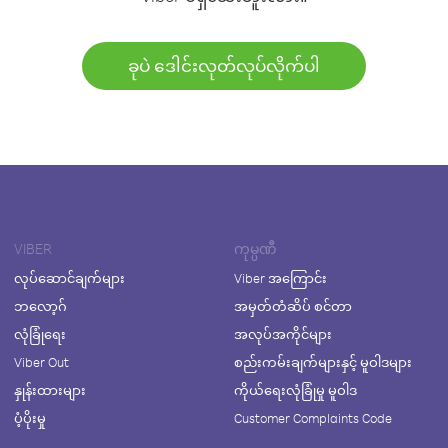
ခုပဲ ဒေါင်းလုတ်လုပ်လိုက်ပါ
VIBER
ကုမ္ပဏီ
လုပ်ဆောင်ချက်များ
Viber အကြောင်း
ဘလော့ဂ်
အမှတ်တံဆိပ် စင်တာ
လုံခြုံရေး
အလုပ်အကိုင်များ
Viber Out
စည်းကမ်းချက်များနှင့် မူဝါဒများ
နှုန်းထားများ
ကိုယ်ရေးလုံခြုံမှု မူဝါဒ
ပံ့ပိုးမှု
Customer Complaints Code