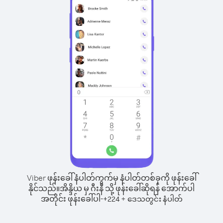
Viber ဖုန်းခေါ်နံပါတ်ကွက်မှ နံပါတ်တစ်ခုကို ဖုန်းခေါ်
နိုင်သည်။
အိန္ဒိယ မှ ဂီးနီ သို့ ဖုန်းခေါ်ဆိုရန် အောက်ပါ
အတိုင်း ဖုန်းခေါ်ပါ-
+
+
224
ဒေသတွင်း နံပါတ်