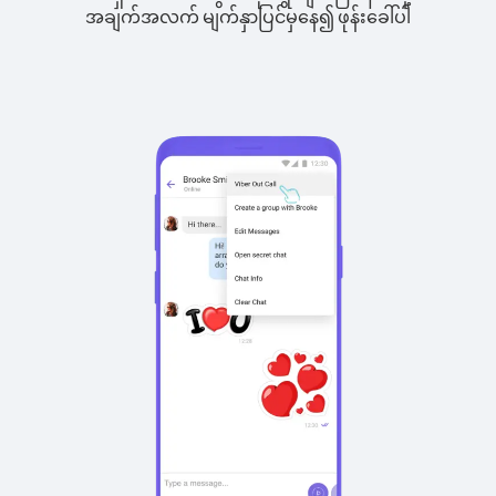
အချက်အလက် မျက်နှာပြင်မှနေ၍ ဖုန်းခေါ်ပါ