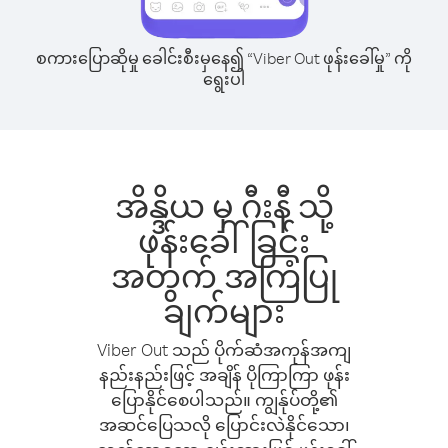
စကားပြောဆိုမှု ခေါင်းစီးမှနေ၍ “Viber Out ဖုန်းခေါ်မှု” ကို
ရွေးပါ
အိန္ဒိယ မှ ဂီးနီ သို့
ဖုန်းခေါ်ခြင်း
အတွက် အကြံပြု
ချက်များ
Viber Out သည် ပိုက်ဆံအကုန်အကျ
နည်းနည်းဖြင့် အချိန် ပိုကြာကြာ ဖုန်း
ပြောနိုင်စေပါသည်။ ကျွန်ုပ်တို့၏
အဆင်ပြေသလို ပြောင်းလဲနိုင်သော၊