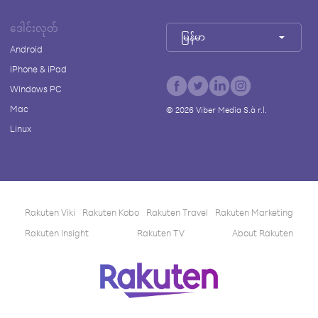
ဒေါင်းလုတ်
မြန်မာ
Android
iPhone & iPad
Windows PC
Mac
©
2026
Viber Media S.à r.l.
Linux
Rakuten Viki
Rakuten Kobo
Rakuten Travel
Rakuten Marketing
Rakuten Insight
Rakuten TV
About Rakuten