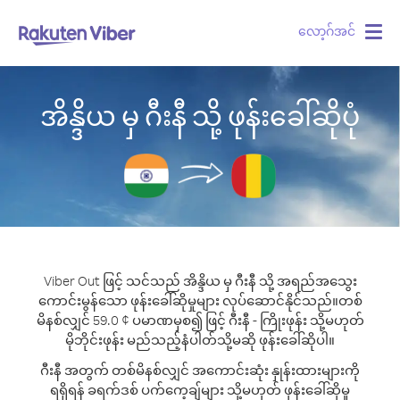
လော့ဂ်အင်
Togg
navig
အိန္ဒိယ မှ ဂီးနီ သို့ ဖုန်းခေါ်ဆိုပုံ
Viber Out ဖြင့် သင်သည် အိန္ဒိယ မှ ဂီးနီ သို့ အရည်အသွေး
ကောင်းမွန်သော ဖုန်းခေါ်ဆိုမှုများ လုပ်ဆောင်နိုင်သည်။
တစ်
မိနစ်လျှင် 59.0 ¢ ပမာဏမှစ၍ ဖြင့် ဂီးနီ - ကြိုးဖုန်း သို့မဟုတ်
မိုဘိုင်းဖုန်း မည်သည့်နံပါတ်သို့မဆို ဖုန်းခေါ်ဆိုပါ။
ဂီးနီ အတွက် တစ်မိနစ်လျှင် အကောင်းဆုံး နှုန်းထားများကို
ရရှိရန် ခရက်ဒစ် ပက်ကေ့ချ်များ သို့မဟုတ် ဖုန်းခေါ်ဆိုမှု