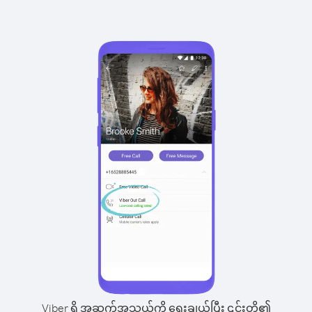
Viber ရှိ အဆက်အသွယ်ကို ရွေးချယ်ပြီး ၎င်းတို့၏