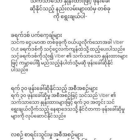
သက်သာသော နှုန်းထားဖြင့် ဖုန်းခေါ်
ဆိုနိုင်သည့် နည်းလမ်းများထဲမှ တစ်ခု
ကို ရွေးချယ်ပါ-
ခရက်ဒစ် ပက်ကေ့ချ်များ
သင်က ငွေပမာဏ တစ်ခုခုကို ဝယ်ယူလိုက်သောအခါ Viber
Out ခရက်ဒစ်ကို သင့်ငွေလက်ကျန်ထဲသို့ ထည့်ပေးပါသည်။
သင့်ခရက်ဒစ်ကိုသုံး၍ Viber ၏ သက်သာသော နှုန်းထားများ
ဖြင့် ကမ္ဘာပေါ်ရှိ မည်သည့်နံပါတ်သို့မဆို ဖုန်းခေါ်ဆိုနိုင်
ပါသည်။
ရက် ၃၀ ဖုန်းခေါ်ဆိုနိုင်သည့် အစီအစဉ်များ
ရက် ၃၀ ဖုန်းခေါ်ဆိုမှု အစီအစဉ်ဖြင့် သင်သည် Viber ၏
သက်သာသော နှုန်းထားများဖြင့် ရက် ၃၀ အတွင်း သင်
ရွေးချယ်လိုက်သည့် နေရာဒေသသို့ နိုင်ငံတကာ ဖုန်းခေါ်ဆိုမှု
များကို လုပ်ဆောင်နိုင်သည်။
လစဉ် စာရင်းသွင်းမှု အစီအစဉ်များ