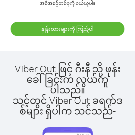
အစီအစဉ်တစ်ခုကို ဝယ်ယူပါ။
နှုန်းထားများကို ကြည့်ပါ
Viber Out ဖြင့် ဂီးနီ သို့ ဖုန်း
ခေါ်ခြင်းက လွယ်ကူ
ပါသည်။
သင့်တွင် Viber Out ခရက်ဒ
စ်များ ရှိပါက သင်သည်-