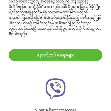
လစဉ် စာရင်းသွင်းမှု အစီအစဉ်သည် ကြိုးဖုန်းများနှင့်
မိုဘိုင်းဖုန်းများသို့ နိုင်ငံတကာ ဖုန်းခေါ်ဆိုမှုများ ပြုလုပ်နိုင်ပြီး
မည်သည့်အချိန်တွင်မဆို သက်တမ်းတိုးစရာ မလိုဘဲ
အဆင်ပြေသလို ပြောင်းလဲလုပ်ဆောင်နိုင်သည့် အစီအစဉ်ဖြစ်
ပါသည်။ လစဉ် စာရင်းသွင်းမှု အစီအစဉ်ဖြင့် သင်သည်
လုပ်ဆောင်ထားပြီးသော ဖုန်းခေါ်ဆိုမှုများတွင် ပိုက်ဆံချွေတာ
နိုင်ပါသည်။
နောက်ထပ် နေရာများ
Viber မရှိသေးဘူးလား။