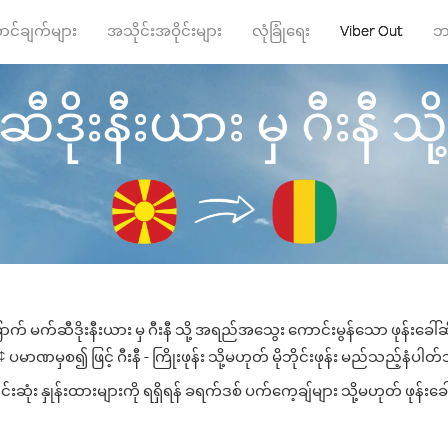
ာင်ချက်များ
အသိုင်းအဝိုင်းများ
လုံခြုံရေး
Viber Out
ဘ
ိုးနီးယား မှ ဂီးနီ သို့ ဖ
ာက် မက်ဆီဒိုးနီးယား မှ ဂီးနီ သို့ အရည်အသွေး ကောင်းမွန်သော ဖုန်းခေါ်ဆိ
ပမာဏမှစ၍ ဖြင့် ဂီးနီ - ကြိုးဖုန်း သို့မဟုတ် မိုဘိုင်းဖုန်း မည်သည့်နံပါတ်သိ
ဆုံး နှုန်းထားများကို ရရှိရန် ခရက်ဒစ် ပက်ကေ့ချ်များ သို့မဟုတ် ဖုန်းခ