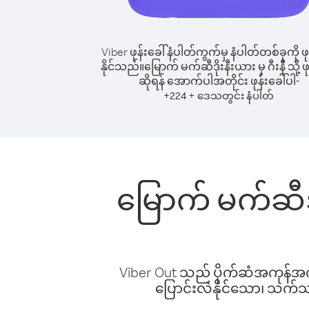
Viber ဖုန်းခေါ်နံပါတ်ကွက်မှ နံပါတ်တစ်ခုကို ဖု
နိုင်သည်။
မြောက် မက်ဆီဒိုးနီးယား မှ ဂီးနီ သို့ ဖု
ဆိုရန် အောက်ပါအတိုင်း ဖုန်းခေါ်ပါ-
+
+
224
ဒေသတွင်း နံပါတ်
မြောက် မက်ဆီဒို
Viber Out သည် ပိုက်ဆံအကုန်အကျ 
ပြောင်းလဲနိုင်သော၊ သက်သာသ