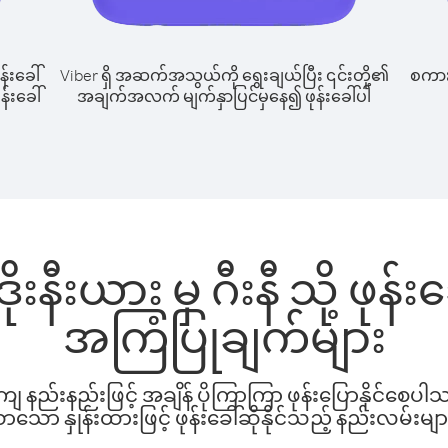
န်းခေါ်
Viber ရှိ အဆက်အသွယ်ကို ရွေးချယ်ပြီး ၎င်းတို့၏
စကားပ
န်းခေါ်
အချက်အလက် မျက်နှာပြင်မှနေ၍ ဖုန်းခေါ်ပါ
းနီးယား မှ ဂီးနီ သို့ ဖုန
အကြံပြုချက်များ
နည်းနည်းဖြင့် အချိန် ပိုကြာကြာ ဖုန်းပြောနိုင်စေပ
ော နှုန်းထားဖြင့် ဖုန်းခေါ်ဆိုနိုင်သည့် နည်းလမ်းမျာ