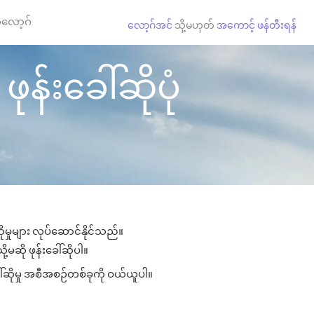
လော့ဂ်
လော့ဂ်အင်
သို့မဟုတ်
အကောင့် ဖန်တီးရန်
ုန်းခေါ်ဆိုပုံ
ုမှုများ လုပ်ဆောင်နိုင်သည်။
ု့မဆို ဖုန်းခေါ်ဆိုပါ။
ေါ်ဆိုမှု အစီအစဉ်တစ်ခုကို ဝယ်ယူပါ။