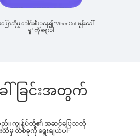
ြောဆိုမှု ခေါင်းစီးမှနေ၍ “Viber Out ဖုန်းခေါ်
မှု” ကို ရွေးပါ
်းခေါ်ခြင်းအတွက်
ါသည်။ ကျွန်ုပ်တို့၏ အဆင်ပြေသလို
းထဲမှ တစ်ခုကို ရွေးချယ်ပါ-