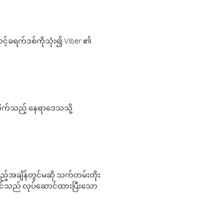
့်ခရက်ဒစ်ကိုသုံး၍ Viber ၏
လိုက်သည့် နေရာဒေသသို့
 မည်သည့်အချိန်တွင်မဆို သက်တမ်းတိုး
 သင်သည် လုပ်ဆောင်ထားပြီးသော