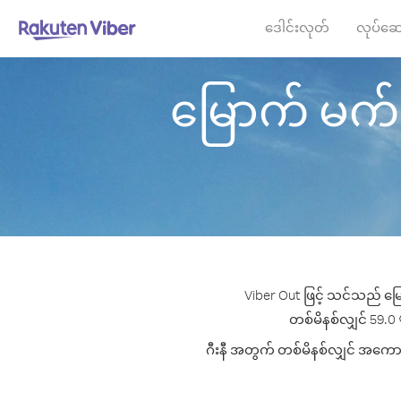
ဒေါင်းလုတ်
လုပ်ဆေ
မြောက် မက်ဆီဒ
Viber Out ဖြင့် သင်သည် မြေ
တစ်မိနစ်လျှင် 59.0 ¢ 
ဂီးနီ အတွက် တစ်မိနစ်လျှင် အကောင်း