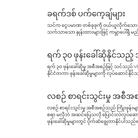
ခရက်ဒစ် ပက်ကေ့ချ်များ
သင်က ငွေပမာဏ တစ်ခုခုကို ဝယ်ယူလိုက်သောအခ
သက်သာသော နှုန်းထားများဖြင့် ကမ္ဘာပေါ်ရှိ မည်သ
ရက် ၃၀ ဖုန်းခေါ်ဆိုနိုင်သည့
ရက် ၃၀ ဖုန်းခေါ်ဆိုမှု အစီအစဉ်ဖြင့် သင်သည
နိုင်ငံတကာ ဖုန်းခေါ်ဆိုမှုများကို လုပ်ဆောင်နိုင
လစဉ် စာရင်းသွင်းမှု အစီအစ
လစဉ် စာရင်းသွင်းမှု အစီအစဉ်သည် ကြိုးဖုန်းများနှင
စရာ မလိုဘဲ အဆင်ပြေသလို ပြောင်းလဲလုပ်ဆောင
ဖုန်းခေါ်ဆိုမှုများတွင် ပိုက်ဆံချွေတာနိုင်ပါသည်။