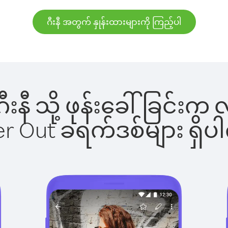
ဂီးနီ အတွက် နှုန်းထားများကို ကြည့်ပါ
 ဂီးနီ သို့ ဖုန်းခေါ်ခြင
ber Out ခရက်ဒစ်များ ရှ