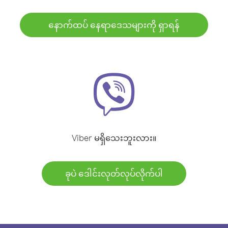
နောက်ထပ် နေရာဒေသများကို ရှာရန်
Viber မရှိသေးဘူးလား။
ခုပဲ ဒေါင်းလုတ်လုပ်လိုက်ပါ