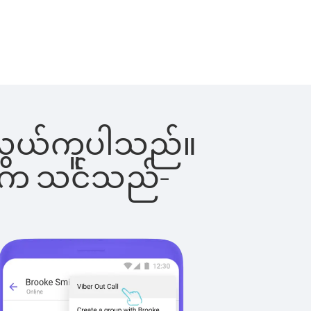
်းက လွယ်ကူပါသည်။
ိပါက သင်သည်-