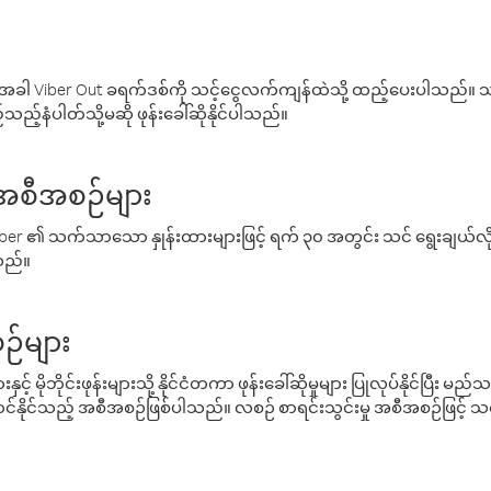
ါ Viber Out ခရက်ဒစ်ကို သင့်ငွေလက်ကျန်ထဲသို့ ထည့်ပေးပါသည်။ သင
ည့်နံပါတ်သို့မဆို ဖုန်းခေါ်ဆိုနိုင်ပါသည်။
် အစီအစဉ်များ
် Viber ၏ သက်သာသော နှုန်းထားများဖြင့် ရက် ၃၀ အတွင်း သင် ရွေးချယ်
်သည်။
ဉ်များ
့် မိုဘိုင်းဖုန်းများသို့ နိုင်ငံတကာ ဖုန်းခေါ်ဆိုမှုများ ပြုလုပ်နိုင်ပြီး
်နိုင်သည့် အစီအစဉ်ဖြစ်ပါသည်။ လစဉ် စာရင်းသွင်းမှု အစီအစဉ်ဖြင့်