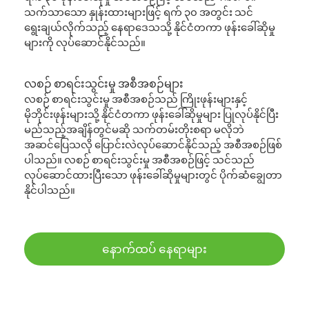
သက်သာသော နှုန်းထားများဖြင့် ရက် ၃၀ အတွင်း သင်
ရွေးချယ်လိုက်သည့် နေရာဒေသသို့ နိုင်ငံတကာ ဖုန်းခေါ်ဆိုမှု
များကို လုပ်ဆောင်နိုင်သည်။
လစဉ် စာရင်းသွင်းမှု အစီအစဉ်များ
လစဉ် စာရင်းသွင်းမှု အစီအစဉ်သည် ကြိုးဖုန်းများနှင့်
မိုဘိုင်းဖုန်းများသို့ နိုင်ငံတကာ ဖုန်းခေါ်ဆိုမှုများ ပြုလုပ်နိုင်ပြီး
မည်သည့်အချိန်တွင်မဆို သက်တမ်းတိုးစရာ မလိုဘဲ
အဆင်ပြေသလို ပြောင်းလဲလုပ်ဆောင်နိုင်သည့် အစီအစဉ်ဖြစ်
ပါသည်။ လစဉ် စာရင်းသွင်းမှု အစီအစဉ်ဖြင့် သင်သည်
လုပ်ဆောင်ထားပြီးသော ဖုန်းခေါ်ဆိုမှုများတွင် ပိုက်ဆံချွေတာ
နိုင်ပါသည်။
နောက်ထပ် နေရာများ