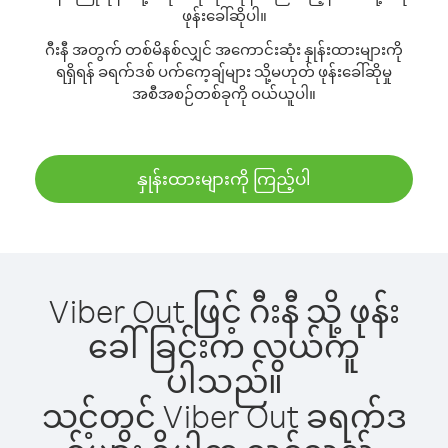
ဖုန်းခေါ်ဆိုပါ။
ဂီးနီ အတွက် တစ်မိနစ်လျှင် အကောင်းဆုံး နှုန်းထားများကို
ရရှိရန် ခရက်ဒစ် ပက်ကေ့ချ်များ သို့မဟုတ် ဖုန်းခေါ်ဆိုမှု
အစီအစဉ်တစ်ခုကို ဝယ်ယူပါ။
နှုန်းထားများကို ကြည့်ပါ
Viber Out ဖြင့် ဂီးနီ သို့ ဖုန်း
ခေါ်ခြင်းက လွယ်ကူ
ပါသည်။
သင့်တွင် Viber Out ခရက်ဒ