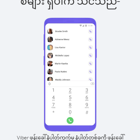
စ်များ ရှိပါက သင်သည်-
Viber ဖုန်းခေါ်နံပါတ်ကွက်မှ နံပါတ်တစ်ခုကို ဖုန်းခေါ်