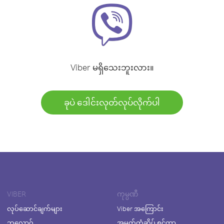
Viber မရှိသေးဘူးလား။
ခုပဲ ဒေါင်းလုတ်လုပ်လိုက်ပါ
VIBER
ကုမ္ပဏီ
လုပ်ဆောင်ချက်များ
Viber အကြောင်း
ဘလော့ဂ်
အမှတ်တံဆိပ် စင်တာ