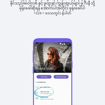
နိုင်သည်။
ဝေါလစ် နှင့် ဖူထူးနာ ကျွန်းဆွယ်များ မှ ဂီးနီ သို့
ဖုန်းခေါ်ဆိုရန် အောက်ပါအတိုင်း ဖုန်းခေါ်ပါ-
+
+
224
ဒေသတွင်း နံပါတ်