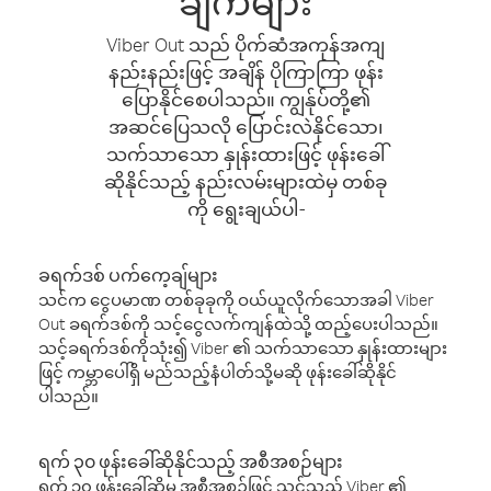
ချက်များ
Viber Out သည် ပိုက်ဆံအကုန်အကျ
နည်းနည်းဖြင့် အချိန် ပိုကြာကြာ ဖုန်း
ပြောနိုင်စေပါသည်။ ကျွန်ုပ်တို့၏
အဆင်ပြေသလို ပြောင်းလဲနိုင်သော၊
သက်သာသော နှုန်းထားဖြင့် ဖုန်းခေါ်
ဆိုနိုင်သည့် နည်းလမ်းများထဲမှ တစ်ခု
ကို ရွေးချယ်ပါ-
ခရက်ဒစ် ပက်ကေ့ချ်များ
သင်က ငွေပမာဏ တစ်ခုခုကို ဝယ်ယူလိုက်သောအခါ Viber
Out ခရက်ဒစ်ကို သင့်ငွေလက်ကျန်ထဲသို့ ထည့်ပေးပါသည်။
သင့်ခရက်ဒစ်ကိုသုံး၍ Viber ၏ သက်သာသော နှုန်းထားများ
ဖြင့် ကမ္ဘာပေါ်ရှိ မည်သည့်နံပါတ်သို့မဆို ဖုန်းခေါ်ဆိုနိုင်
ပါသည်။
ရက် ၃၀ ဖုန်းခေါ်ဆိုနိုင်သည့် အစီအစဉ်များ
ရက် ၃၀ ဖုန်းခေါ်ဆိုမှု အစီအစဉ်ဖြင့် သင်သည် Viber ၏