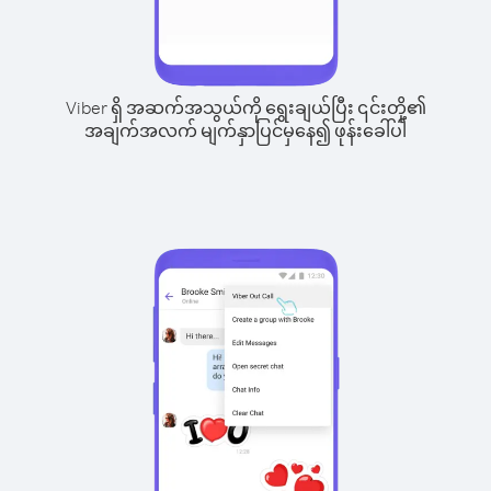
Viber ရှိ အဆက်အသွယ်ကို ရွေးချယ်ပြီး ၎င်းတို့၏
အချက်အလက် မျက်နှာပြင်မှနေ၍ ဖုန်းခေါ်ပါ