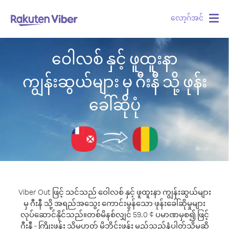
လော့ဂ်အင်
Togg
navig
ဝေါလစ် နှင့် ဖူထူးနာ
ကျွန်းဆွယ်များ မှ ဂီးနီ သို့ ဖုန်း
ခေါ်ဆိုပုံ
Viber Out ဖြင့် သင်သည် ဝေါလစ် နှင့် ဖူထူးနာ ကျွန်းဆွယ်များ
မှ ဂီးနီ သို့ အရည်အသွေး ကောင်းမွန်သော ဖုန်းခေါ်ဆိုမှုများ
လုပ်ဆောင်နိုင်သည်။
တစ်မိနစ်လျှင် 59.0 ¢ ပမာဏမှစ၍ ဖြင့်
ဂီးနီ - ကြိုးဖုန်း သို့မဟုတ် မိုဘိုင်းဖုန်း မည်သည့်နံပါတ်သို့မဆို