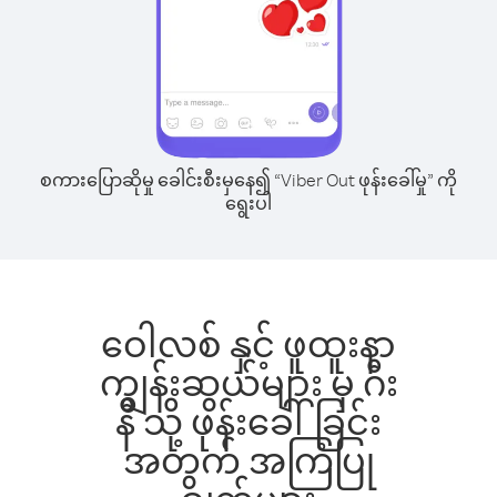
စကားပြောဆိုမှု ခေါင်းစီးမှနေ၍ “Viber Out ဖုန်းခေါ်မှု” ကို
ရွေးပါ
ဝေါလစ် နှင့် ဖူထူးနာ
ကျွန်းဆွယ်များ မှ ဂီး
နီ သို့ ဖုန်းခေါ်ခြင်း
အတွက် အကြံပြု