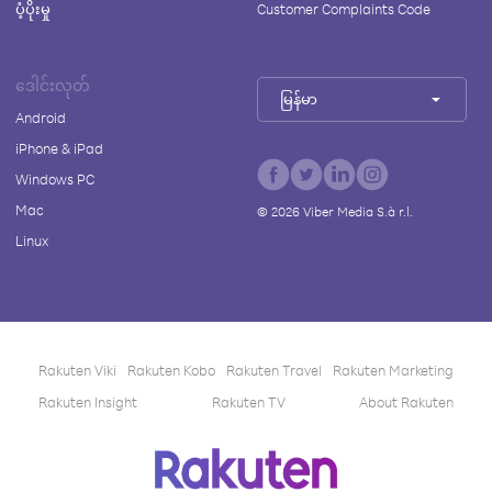
ပံ့ပိုးမှု
Customer Complaints Code
ဒေါင်းလုတ်
မြန်မာ
Android
iPhone & iPad
Windows PC
Mac
©
2026
Viber Media S.à r.l.
Linux
Rakuten Viki
Rakuten Kobo
Rakuten Travel
Rakuten Marketing
Rakuten Insight
Rakuten TV
About Rakuten