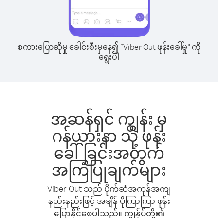
စကားပြောဆိုမှု ခေါင်းစီးမှနေ၍ “Viber Out ဖုန်းခေါ်မှု” ကို
ရွေးပါ
အဆန်ရှင် ကျွန်း မှ
ဂန်ယားနာ သို့ ဖုန်း
ခေါ်ခြင်းအတွက်
အကြံပြုချက်များ
Viber Out သည် ပိုက်ဆံအကုန်အကျ
နည်းနည်းဖြင့် အချိန် ပိုကြာကြာ ဖုန်း
ပြောနိုင်စေပါသည်။ ကျွန်ုပ်တို့၏