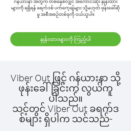
ဂန်ယားနာ အတွက် တစ်မိနစ်လျှင် အကောင်းဆုံး နှုန်းထား
များကို ရရှိရန် ခရက်ဒစ် ပက်ကေ့ချ်များ သို့မဟုတ် ဖုန်းခေါ်ဆို
မှု အစီအစဉ်တစ်ခုကို ဝယ်ယူပါ။
နှုန်းထားများကို ကြည့်ပါ
Viber Out ဖြင့် ဂန်ယားနာ သို့
ဖုန်းခေါ်ခြင်းက လွယ်ကူ
ပါသည်။
သင့်တွင် Viber Out ခရက်ဒ
စ်များ ရှိပါက သင်သည်-