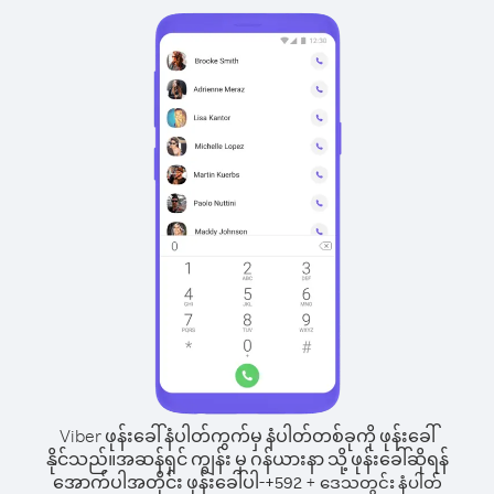
Viber ဖုန်းခေါ်နံပါတ်ကွက်မှ နံပါတ်တစ်ခုကို ဖုန်းခေါ်
နိုင်သည်။
အဆန်ရှင် ကျွန်း မှ ဂန်ယားနာ သို့ ဖုန်းခေါ်ဆိုရန်
အောက်ပါအတိုင်း ဖုန်းခေါ်ပါ-
+
+
592
ဒေသတွင်း နံပါတ်