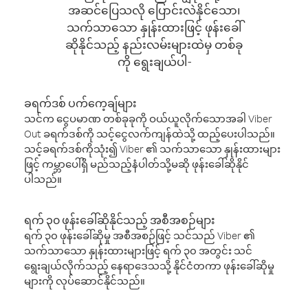
အဆင်ပြေသလို ပြောင်းလဲနိုင်သော၊
သက်သာသော နှုန်းထားဖြင့် ဖုန်းခေါ်
ဆိုနိုင်သည့် နည်းလမ်းများထဲမှ တစ်ခု
ကို ရွေးချယ်ပါ-
ခရက်ဒစ် ပက်ကေ့ချ်များ
သင်က ငွေပမာဏ တစ်ခုခုကို ဝယ်ယူလိုက်သောအခါ Viber
Out ခရက်ဒစ်ကို သင့်ငွေလက်ကျန်ထဲသို့ ထည့်ပေးပါသည်။
သင့်ခရက်ဒစ်ကိုသုံး၍ Viber ၏ သက်သာသော နှုန်းထားများ
ဖြင့် ကမ္ဘာပေါ်ရှိ မည်သည့်နံပါတ်သို့မဆို ဖုန်းခေါ်ဆိုနိုင်
ပါသည်။
ရက် ၃၀ ဖုန်းခေါ်ဆိုနိုင်သည့် အစီအစဉ်များ
ရက် ၃၀ ဖုန်းခေါ်ဆိုမှု အစီအစဉ်ဖြင့် သင်သည် Viber ၏
သက်သာသော နှုန်းထားများဖြင့် ရက် ၃၀ အတွင်း သင်
ရွေးချယ်လိုက်သည့် နေရာဒေသသို့ နိုင်ငံတကာ ဖုန်းခေါ်ဆိုမှု
များကို လုပ်ဆောင်နိုင်သည်။