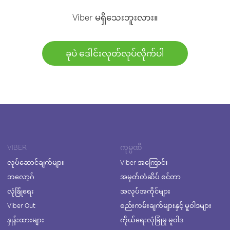
Viber မရှိသေးဘူးလား။
ခုပဲ ဒေါင်းလုတ်လုပ်လိုက်ပါ
VIBER
ကုမ္ပဏီ
လုပ်ဆောင်ချက်များ
Viber အကြောင်း
ဘလော့ဂ်
အမှတ်တံဆိပ် စင်တာ
လုံခြုံရေး
အလုပ်အကိုင်များ
Viber Out
စည်းကမ်းချက်များနှင့် မူဝါဒများ
နှုန်းထားများ
ကိုယ်ရေးလုံခြုံမှု မူဝါဒ