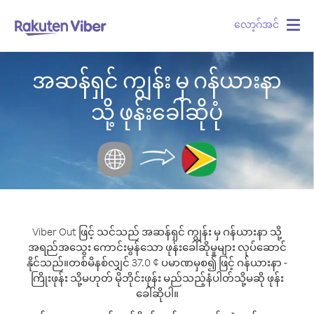
လော့ဂ်အင်
Togg
navig
အဆန်ရှင် ကျွန်း မှ ဂန်ယားနာ
သို့ ဖုန်းခေါ်ဆိုပုံ
Viber Out ဖြင့် သင်သည် အဆန်ရှင် ကျွန်း မှ ဂန်ယားနာ သို့
အရည်အသွေး ကောင်းမွန်သော ဖုန်းခေါ်ဆိုမှုများ လုပ်ဆောင်
နိုင်သည်။
တစ်မိနစ်လျှင် 37.0 ¢ ပမာဏမှစ၍ ဖြင့် ဂန်ယားနာ -
ကြိုးဖုန်း သို့မဟုတ် မိုဘိုင်းဖုန်း မည်သည့်နံပါတ်သို့မဆို ဖုန်း
ခေါ်ဆိုပါ။