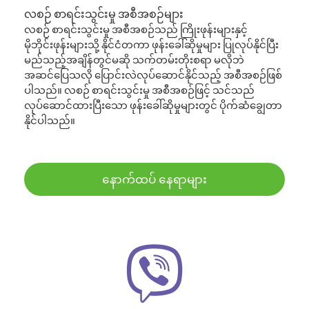
လစဉ် စာရင်းသွင်းမှု အစီအစဉ်များ
လစဉ် စာရင်းသွင်းမှု အစီအစဉ်သည် ကြိုးဖုန်းများနှင့်
မိုဘိုင်းဖုန်းများသို့ နိုင်ငံတကာ ဖုန်းခေါ်ဆိုမှုများ ပြုလုပ်နိုင်ပြီး
မည်သည့်အချိန်တွင်မဆို သက်တမ်းတိုးစရာ မလိုဘဲ
အဆင်ပြေသလို ပြောင်းလဲလုပ်ဆောင်နိုင်သည့် အစီအစဉ်ဖြစ်
ပါသည်။ လစဉ် စာရင်းသွင်းမှု အစီအစဉ်ဖြင့် သင်သည်
လုပ်ဆောင်ထားပြီးသော ဖုန်းခေါ်ဆိုမှုများတွင် ပိုက်ဆံချွေတာ
နိုင်ပါသည်။
နောက်ထပ် နေရာများ