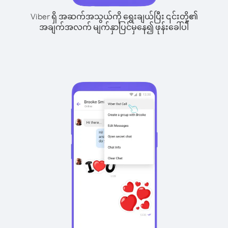
Viber ရှိ အဆက်အသွယ်ကို ရွေးချယ်ပြီး ၎င်းတို့၏
အချက်အလက် မျက်နှာပြင်မှနေ၍ ဖုန်းခေါ်ပါ